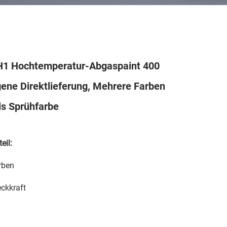
1 Hochtemperatur-Abgaspaint 400
ene Direktlieferung, Mehrere Farben
ls Sprühfarbe
eil:
rben
ckkraft