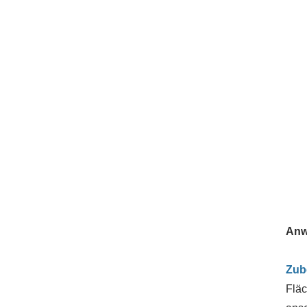
Anw
Zub
Fläc