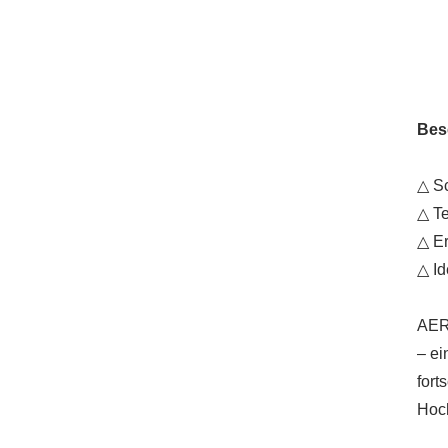
Bes
△ Sc
△ Te
△ Er
△ Id
AERO
– ei
fort
Hoch