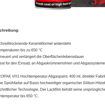
chreibung:
hnelltrocknende Keramikformel widersteht
mperaturen bis zu 650 °C
neuert und verlängert die Oberflächenlebensdauer
eal für den Einsatz an Abgaskrümmerrohren und Abgassystemen; 
PAK VH1 Hochtemperatur-Abgaspaint, 400 ml, direkter Fabrikv
ne Sprühfarbe auf Basis hochwertiger organischer Silikon-Hitzeb
schrittlicher Technologie. Der Lackfilm behält seine ursprünglic
temperatur bis 650 °C.