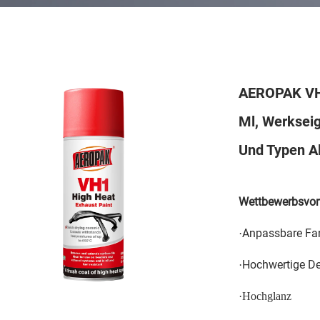
AEROPAK VH
Ml, Werkseig
Und Typen A
Wettbewerbsvort
Anpassbare Fa
·
Hochwertige De
·
·
Hochglanz