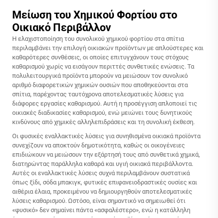
Μείωση του Χημικού Φορτίου στο
Οικιακό Περιβάλλον
Η ελαχιστοποίηση του συνολικού χημικού φορτίου στα σπίτια
περιλαμβάνει την επιλογή οικιακών προϊόντων με απλούστερες και
καθαρότερες συνθέσεις, οι οποίες επιτυγχάνουν τους στόχους
καθαρισμού χωρίς να εισάγουν περιττές συνθετικές ενώσεις. Τα
πολυλειτουργικά προϊόντα μπορούν να μειώσουν τον συνολικό
αριθμό διαφορετικών χημικών ουσιών που αποθηκεύονται στα
σπίτια, παρέχοντας ταυτόχρονα αποτελεσματικές λύσεις για
διάφορες εργασίες καθαρισμού. Αυτή η προσέγγιση απλοποιεί τις
οικιακές διαδικασίες καθαρισμού, ενώ μειώνει τους δυνητικούς
κινδύνους από χημικές αλληλεπιδράσεις και τη συνολική έκθεση.
Οι φυσικές εναλλακτικές λύσεις για συνηθισμένα οικιακά προϊόντα
συνεχίζουν να αποκτούν δημοτικότητα, καθώς οι οικογένειες
επιδιώκουν να μειώσουν την εξάρτησή τους από συνθετικά χημικά,
διατηρώντας παράλληλα καθαρά και υγιή οικιακά περιβάλλοντα.
Αυτές οι εναλλακτικές λύσεις συχνά περιλαμβάνουν συστατικά
όπως ξίδι, σόδα μπακιγκ, φυτικές επιφανειοδραστικές ουσίες και
αιθέρια έλαια, προκειμένου να δημιουργηθούν αποτελεσματικές
λύσεις καθαρισμού. Ωστόσο, είναι σημαντικό να σημειωθεί ότι
«φυσικό» δεν σημαίνει πάντα «ασφαλέστερο», ενώ η κατάλληλη