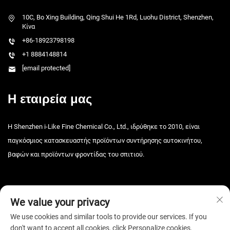
10C, Bo Xing Building, Qing Shui He 1Rd, Luohu District, Shenzhen,
Κίνα
+86-18923798198
+1 8884148814
[email protected]
Η εταιρεία μας
Η Shenzhen i-Like Fine Chemical Co., Ltd., ιδρύθηκε το 2010, είναι
παγκόσμιος κατασκευαστής προϊόντων συντήρησης αυτοκινήτου,
βαφών και προϊόντων φροντίδας του σπιτιού.
We value your privacy
We use cookies and similar tools to provide our services. If you
don't want to accept all cookies, click Personalize cookies.
Πνευματικά δικαιώματα © 2026 Shenzhen i-Like Fine Chemical Co., Ltd.