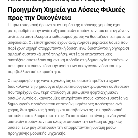
Προηγμένη Χημεία για Λύσεις Φιλικές
προς την Οικογένεια
Η πρωτοποριακή έρευνα στον τομέα της πράσινης χημείας έχει
μεταρρυθμίσει την ανάπτυξη οικιακών προϊόντων που επιτυγχάνουν
ανώτερα αποτελέσματα καθαρισμού χωρίς να θυσιάζουν τα πρότυπα
ασφαλείας. Οι επιστήμονες έχουν αναγνωρίσει μοριακές δομές που
παρέχουν ισχυρή απορρυπαντική δράση, ενώ διασπώνται γρήγορα σε
αβλαβή συστατικά μετά τη χρήση. Αυτές οι επαναστατικές
συντάξεις αποτελούν σημαντική πρόοδο στη δημιουργία προϊόντων
που προστατεύουν τόσο την υγεία των οικογενειών όσο και την
περιβαλλοντική ακεραιότητα.
Οι εφαρμογές της νανοτεχνολογίας σε οικιακά προϊόντα έχουν
διευκολύνει τη δημιουργία εξαιρετικά συγκεντρωμένων συνθέσεων
που παρέχουν ανώτερη απόδοση με μειωμένα φορτία χημικών
ουσιών. Αυτές οι καινοτομίες επιτρέπουν στους κατασκευαστές να
δημιουργούν προϊόντα που απαιτούν μικρότερες ποσότητες ανά
χρήση, διατηρώντας ή ακόμη και υπερβαίνοντας τα παραδοσιακά
επίπεδα αποτελεσματικότητας. Το αποτέλεσμα είναι μια νέα γενιά
οικιακών προϊόντων που ελαχιστοποιούν την έκθεση σε χημικές
ουσίες, ενώ μεγιστοποιούν την απορρυπαντική δύναμη μέσω
προηγμένης μοριακής μηχανικής.