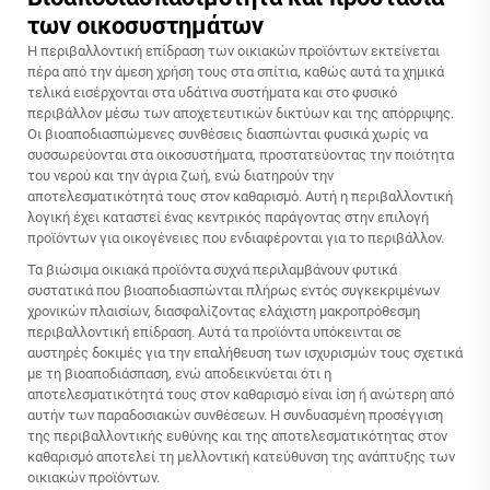
των οικοσυστημάτων
Η περιβαλλοντική επίδραση των οικιακών προϊόντων εκτείνεται
πέρα από την άμεση χρήση τους στα σπίτια, καθώς αυτά τα χημικά
τελικά εισέρχονται στα υδάτινα συστήματα και στο φυσικό
περιβάλλον μέσω των αποχετευτικών δικτύων και της απόρριψης.
Οι βιοαποδιασπώμενες συνθέσεις διασπώνται φυσικά χωρίς να
συσσωρεύονται στα οικοσυστήματα, προστατεύοντας την ποιότητα
του νερού και την άγρια ζωή, ενώ διατηρούν την
αποτελεσματικότητά τους στον καθαρισμό. Αυτή η περιβαλλοντική
λογική έχει καταστεί ένας κεντρικός παράγοντας στην επιλογή
προϊόντων για οικογένειες που ενδιαφέρονται για το περιβάλλον.
Τα βιώσιμα οικιακά προϊόντα συχνά περιλαμβάνουν φυτικά
συστατικά που βιοαποδιασπώνται πλήρως εντός συγκεκριμένων
χρονικών πλαισίων, διασφαλίζοντας ελάχιστη μακροπρόθεσμη
περιβαλλοντική επίδραση. Αυτά τα προϊόντα υπόκεινται σε
αυστηρές δοκιμές για την επαλήθευση των ισχυρισμών τους σχετικά
με τη βιοαποδιάσπαση, ενώ αποδεικνύεται ότι η
αποτελεσματικότητά τους στον καθαρισμό είναι ίση ή ανώτερη από
αυτήν των παραδοσιακών συνθέσεων. Η συνδυασμένη προσέγγιση
της περιβαλλοντικής ευθύνης και της αποτελεσματικότητας στον
καθαρισμό αποτελεί τη μελλοντική κατεύθυνση της ανάπτυξης των
οικιακών προϊόντων.