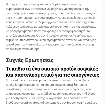
Η προγνωστική ανάλυση και τα δεδομένα σχετικά με τη
συμπεριφορά των καταναλωτών αρχίζουν να επηρεάζουν την
ανάπτυξη προϊόντων οικιακής χρήσης που προβλέπουν τις ανάγκες
και τις προτιμήσεις των οικογενειών. Αυτές οι ενδείξεις βοηθούν
τους κατασκευαστές να δημιουργούν προϊόντα που επιτυγχάνουν
καλύτερη ισορροπία μεταξύ αποτελεσματικότητας και ασφάλειας,
με βάση πραγματικά πρότυπα χρήσης και ανατροφοδότηση. Το
αποτέλεσμα είναι μια νέα γενιά προϊόντων οικιακής χρήσης που
συμφωνεί περισσότερο με τις πραγματικές ανάγκες και ανησυχίες
ασφάλειας των καταναλωτών, παρέχοντας ταυτόχρονα ανώτερη
απόδοση στον καθαρισμό.
Συχνές Ερωτήσεις
Τι καθιστά ένα οικιακό προϊόν ασφαλές
και αποτελεσματικό για τις οικογένειες
Τα ασφαλή και αποτελεσματικά οικιακά προϊόντα συνδυάζουν
αποδεδειγμένα καθαριστικά συστατικά με εκτενή δοκιμασία
ασφαλείας, ώστε να διασφαλίζεται ότι αφαιρούν τη σκόνη, τους
μικροοργανισμούς και τις κηλίδες χωρίς να εγκυμονούν κινδύνους
για την υγεία των μελών της οικογένειας. Τα προϊόντα αυτά
διαθέτουν συνήθως βιοαποδιασπώμενες συνθέσεις, σαφή ετικέτες