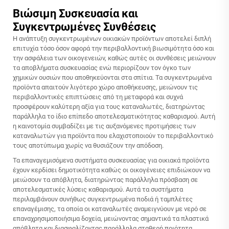
Βιώσιμη Συσκευασία και
Συγκεντρωμένες Συνθέσεις
Η ανάπτυξη συγκεντρωμένων οικιακών προϊόντων αποτελεί διπλή
επιτυχία τόσο όσον αφορά την περιβαλλοντική βιωσιμότητα όσο και
την ασφάλεια των οικογενειών, καθώς αυτές οι συνθέσεις μειώνουν
τα αποβλήματα συσκευασίας ενώ περιορίζουν τον όγκο των
χημικών ουσιών που αποθηκεύονται στα σπίτια. Τα συγκεντρωμένα
προϊόντα απαιτούν λιγότερο χώρο αποθήκευσης, μειώνουν τις
περιβαλλοντικές επιπτώσεις από τη μεταφορά και συχνά
προσφέρουν καλύτερη αξία για τους καταναλωτές, διατηρώντας
παράλληλα το ίδιο επίπεδο αποτελεσματικότητας καθαρισμού. Αυτή
η καινοτομία συμβαδίζει με τις αυξανόμενες προτιμήσεις των
καταναλωτών για προϊόντα που ελαχιστοποιούν το περιβαλλοντικό
τους αποτύπωμα χωρίς να θυσιάζουν την απόδοση.
Τα επαναγεμισόμενα συστήματα συσκευασίας για οικιακά προϊόντα
έχουν κερδίσει δημοτικότητα καθώς οι οικογένειες επιδιώκουν να
μειώσουν τα απόβλητα, διατηρώντας παράλληλα πρόσβαση σε
αποτελεσματικές λύσεις καθαρισμού. Αυτά τα συστήματα
περιλαμβάνουν συνήθως συγκεντρωμένα ποδιά ή ταμπλέτες
επαναγέμισης, τα οποία οι καταναλωτές αναμειγνύουν με νερό σε
επαναχρησιμοποιήσιμα δοχεία, μειώνοντας σημαντικά τα πλαστικά
απόβλητα και διασφαλίζοντας παράλληλα σταθερή ποιότητα