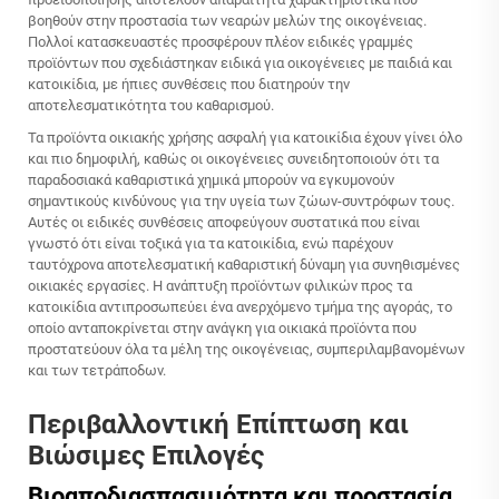
βοηθούν στην προστασία των νεαρών μελών της οικογένειας.
Πολλοί κατασκευαστές προσφέρουν πλέον ειδικές γραμμές
προϊόντων που σχεδιάστηκαν ειδικά για οικογένειες με παιδιά και
κατοικίδια, με ήπιες συνθέσεις που διατηρούν την
αποτελεσματικότητα του καθαρισμού.
Τα προϊόντα οικιακής χρήσης ασφαλή για κατοικίδια έχουν γίνει όλο
και πιο δημοφιλή, καθώς οι οικογένειες συνειδητοποιούν ότι τα
παραδοσιακά καθαριστικά χημικά μπορούν να εγκυμονούν
σημαντικούς κινδύνους για την υγεία των ζώων-συντρόφων τους.
Αυτές οι ειδικές συνθέσεις αποφεύγουν συστατικά που είναι
γνωστό ότι είναι τοξικά για τα κατοικίδια, ενώ παρέχουν
ταυτόχρονα αποτελεσματική καθαριστική δύναμη για συνηθισμένες
οικιακές εργασίες. Η ανάπτυξη προϊόντων φιλικών προς τα
κατοικίδια αντιπροσωπεύει ένα ανερχόμενο τμήμα της αγοράς, το
οποίο ανταποκρίνεται στην ανάγκη για οικιακά προϊόντα που
προστατεύουν όλα τα μέλη της οικογένειας, συμπεριλαμβανομένων
και των τετράποδων.
Περιβαλλοντική Επίπτωση και
Βιώσιμες Επιλογές
Βιοαποδιασπασιμότητα και προστασία