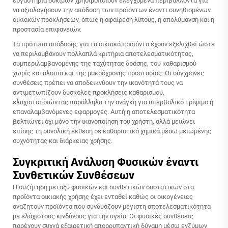
εργαστήρια δοκιμών χρησιμοποιούν ελεγχόμενα περιβάλλοντα για
να αξιολογήσουν την απόδοση των προϊόντων έναντι συνηθισμένων
οικιακών προκλήσεων, όπως η αφαίρεση λίπους, η απολύμανση και η
προστασία επιφανειών.
Τα πρότυπα απόδοσης για τα οικιακά προϊόντα έχουν εξελιχθεί ώστε
να περιλαμβάνουν πολλαπλά κριτήρια αποτελεσματικότητας,
συμπεριλαμβανομένης της ταχύτητας δράσης, του καθαρισμού
χωρίς κατάλοιπα και της μακρόχρονης προστασίας. Οι σύγχρονες
συνθέσεις πρέπει να αποδεικνύουν την ικανότητά τους να
αντιμετωπίζουν δύσκολες προκλήσεις καθαρισμού,
ελαχιστοποιώντας παράλληλα την ανάγκη για υπερβολικό τρίψιμο ή
επαναλαμβανόμενες εφαρμογές. Αυτή η αποτελεσματικότητα
βελτιώνει όχι μόνο την ικανοποίηση του χρήστη, αλλά μειώνει
επίσης τη συνολική έκθεση σε καθαριστικά χημικά μέσω μειωμένης
συχνότητας και διάρκειας χρήσης.
Συγκριτική Ανάλυση Φυσικών έναντι
Συνθετικών Συνθέσεων
Η συζήτηση μεταξύ φυσικών και συνθετικών συστατικών στα
προϊόντα οικιακής χρήσης έχει ενταθεί καθώς οι οικογένειες
αναζητούν προϊόντα που συνδυάζουν μέγιστη αποτελεσματικότητα
με ελάχιστους κινδύνους για την υγεία. Οι φυσικές συνθέσεις
παρέχουν συχνά εξαιρετική απορρυπαντική δύναμη μέσω ενζύμων