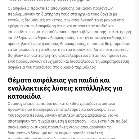
Οι ασφαλείς πρακτικές αποθήκευσης οικιακών προϊόντων
περιλαμβάνουν τη διατήρησή τους στα αρχικά τους δοχεία με
εντελώς διαβάσιμες ετικέτες, την αποθήκευσή τους μακριά από
τρόφιμα και τη διασφάλιση ότι είναι απρόσιτα σε παιδιά και
κατοικίδια. Η σωστή αποθήκευση περιλαμβάνει επίσης τη διατήρηση
κατάλληλων συνθηκών θερμοκρασίας και την αποφυγή έκθεσης σε
άμεσο ηλιακό φως ή ακραίες θερμοκρασίες, οι οποίες θα μπορούσαν
να επηρεάσουν τη σταθερότητα του προϊόντος. Αυτές οι πρακτικές
βοηθούν στη διατήρηση της αποτελεσματικότητας του προϊόντος,
ενώ προλαμβάνουν ατυχήματα και διασφαλίζουν τη μακροπρόθεσμη
ασφάλεια του προϊόντος στο οικιακό περιβάλλον.
Θέματα ασφάλειας για παιδιά και
εναλλακτικές λύσεις κατάλληλες για
κατοικίδια
Οι οικογένειες με παιδιά και κατοικίδια χρειάζονται οικιακά
προϊόντα που προσφέρουν αποτελεσματικό καθάρισμα, ενώ
ταυτόχρονα περιλαμβάνουν επιπλέον μέτρα ασφαλείας για να
αποτρέψουν την τυχαία έκθεση ή κατάποση. Η ανθεκτική σε παιδιά
συσκευασία, οι πικρές προσθήκες για να αποθαρρύνουν το
δοκιμαστικό δάγκωμα και οι σαφώς ορατές ετικέτες
προειδοποίησης αποτελούν απαραίτητα χαρακτηριστικά που