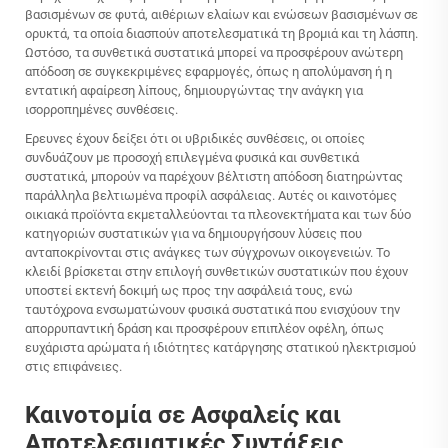
βασισμένων σε φυτά, αιθέριων ελαίων και ενώσεων βασισμένων σε
ορυκτά, τα οποία διασπούν αποτελεσματικά τη βρομιά και τη λάσπη.
Ωστόσο, τα συνθετικά συστατικά μπορεί να προσφέρουν ανώτερη
απόδοση σε συγκεκριμένες εφαρμογές, όπως η απολύμανση ή η
εντατική αφαίρεση λίπους, δημιουργώντας την ανάγκη για
ισορροπημένες συνθέσεις.
Έρευνες έχουν δείξει ότι οι υβριδικές συνθέσεις, οι οποίες
συνδυάζουν με προσοχή επιλεγμένα φυσικά και συνθετικά
συστατικά, μπορούν να παρέχουν βέλτιστη απόδοση διατηρώντας
παράλληλα βελτιωμένα προφίλ ασφάλειας. Αυτές οι καινοτόμες
οικιακά προϊόντα
εκμεταλλεύονται τα πλεονεκτήματα και των δύο
κατηγοριών συστατικών για να δημιουργήσουν λύσεις που
ανταποκρίνονται στις ανάγκες των σύγχρονων οικογενειών. Το
κλειδί βρίσκεται στην επιλογή συνθετικών συστατικών που έχουν
υποστεί εκτενή δοκιμή ως προς την ασφάλειά τους, ενώ
ταυτόχρονα ενσωματώνουν φυσικά συστατικά που ενισχύουν την
απορρυπαντική δράση και προσφέρουν επιπλέον οφέλη, όπως
ευχάριστα αρώματα ή ιδιότητες κατάργησης στατικού ηλεκτρισμού
στις επιφάνειες.
Καινοτομία σε Ασφαλείς και
Αποτελεσματικές Συντάξεις