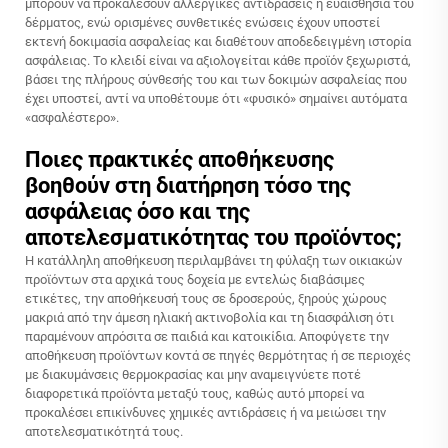
μπορούν να προκαλέσουν αλλεργικές αντιδράσεις ή ευαισθησία του
δέρματος, ενώ ορισμένες συνθετικές ενώσεις έχουν υποστεί
εκτενή δοκιμασία ασφαλείας και διαθέτουν αποδεδειγμένη ιστορία
ασφάλειας. Το κλειδί είναι να αξιολογείται κάθε προϊόν ξεχωριστά,
βάσει της πλήρους σύνθεσής του και των δοκιμών ασφαλείας που
έχει υποστεί, αντί να υποθέτουμε ότι «φυσικό» σημαίνει αυτόματα
«ασφαλέστερο».
Ποιες πρακτικές αποθήκευσης
βοηθούν στη διατήρηση τόσο της
ασφάλειας όσο και της
αποτελεσματικότητας του προϊόντος;
Η κατάλληλη αποθήκευση περιλαμβάνει τη φύλαξη των οικιακών
προϊόντων στα αρχικά τους δοχεία με εντελώς διαβάσιμες
ετικέτες, την αποθήκευσή τους σε δροσερούς, ξηρούς χώρους
μακριά από την άμεση ηλιακή ακτινοβολία και τη διασφάλιση ότι
παραμένουν απρόσιτα σε παιδιά και κατοικίδια. Αποφύγετε την
αποθήκευση προϊόντων κοντά σε πηγές θερμότητας ή σε περιοχές
με διακυμάνσεις θερμοκρασίας και μην αναμειγνύετε ποτέ
διαφορετικά προϊόντα μεταξύ τους, καθώς αυτό μπορεί να
προκαλέσει επικίνδυνες χημικές αντιδράσεις ή να μειώσει την
αποτελεσματικότητά τους.