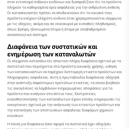
στον εντοπισμό πιθανών κινδύνων και διασφαλίζουν ότι τα προϊόντα
πληρούν τα καθορισμένα όρια ασφάλειας για την ανθρώπινη έκθεση.
Οι κατασκευαστές πρέπει να αποδεικνύουν ότι τα οικιακά τους
προϊόντα ενέχουν ελάχιστο κίνδυνο όταν χρησιμοποιούνται σύμφωνα
με τις οδηγίες, ακόμη και σε νοικοκυριά με ευπαθείς πληθυσμούς,
όπως βρέφη, ηλικιωμένα άτομα ή άτομα με υποβαθμισμένο
ανοσοποιητικό σύστημα.
Διαφάνεια των συστατικών και
ενημέρωση των καταναλωτών
Οι σύγχρονοι καταναλωτές απαιτούν πλήρη διαφάνεια σχετικά με τα
συστατικά που περιέχονται στα προϊόντα οικιακής χρήσης, ώθηση
των κατασκευαστών να παρέχουν λεπτομερή ετικέτα προϊόντων και
πληροφορίες ασφαλείας. Αυτή η πρωτοβουλία διαφάνειας οδήγησε
στην ανάπτυξη σαφέστερων προτύπων ετικέτας, τα οποία βοηθούν
τις οικογένειες να λαμβάνουν ενημερωμένες αποφάσεις για τα
προϊόντα που εισάγουν στα σπίτια τους. Εκστρατείες
ευαισθητοποίησης των καταναλωτών έχουν επίσης ενημερώσει τις
οικογένειες σχετικά με την ανάγνωση των ετικετών προϊόντων και
την κατανόηση των επιπτώσεων ασφαλείας διαφόρων χημικών
ενώσεων.
Η πίεση για διαφάνεια όσον αφορά τα συστατικά έχει οδηγήσει