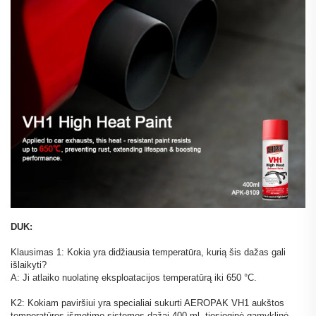
DUK:
Klausimas 1: Kokia yra didžiausia temperatūra, kurią šis dažas gali
išlaikyti?
A: Ji atlaiko nuolatinę eksploatacijos temperatūrą iki 650 °C.
K2: Kokiam paviršiui yra specialiai sukurti AEROPAK VH1 aukštos
temperatūros išmetimo sistemos dažai 400 ml, tiesioginė gamyklinė