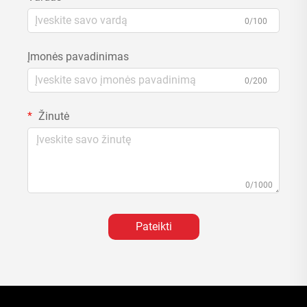
0/100
Įmonės pavadinimas
0/200
Žinutė
0/1000
Pateikti