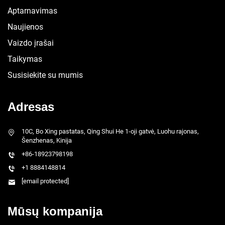
Aptarnavimas
Naujienos
Vaizdo įrašai
Taikymas
Susisiekite su mumis
Adresas
10C, Bo Xing pastatas, Qing Shui He 1-oji gatvė, Luohu rajonas,
Šenzhenas, Kinija
+86-18923798198
+1 8884148814
[email protected]
Mūsų kompanija