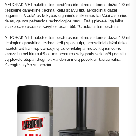
AEROPAK VH1 aukštos temperatūros išmetimo sistemos dažai 400 ml,
tiesioginė gamyklinė tiekima, kelių spalvų tipų aerosoliniai dažai
pagaminti iš aukštos kokybės organinės silikoninės karščiui atsparios
dėlės, gautos pažangios technologijos būdu. Dažų plėvelė ilgą laiką
išlaiko savo pradines savybes esant 650 °C aukštai temperatūrai.
AEROPAK VH1 aukštos temperatūros išmetimo sistemos dažai 400 ml,
tiesioginė gamyklinė tiekima, kelių spalvų tipų aerosoliniai dažai tinka
naudoti ant kaminų, vamzdynų, automobilių ar motociklų išmetimo
vamzdžių bei kitų aukštos temperatūros sąlygomis veikiančių detalių.
Jų plėvelė atspari drėgmei, vandeniui ir orų poveikiui, tačiau reikia
išvengti sąlyčio su benzinu.