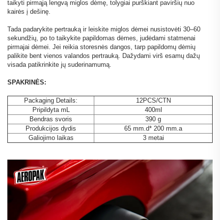
taikyti pirmąją lengvą miglos dėmę, tolygiai purškiant paviršių nuo
kairės į dešinę.
Tada padarykite pertrauką ir leiskite miglos dėmei nusistovėti 30–60
sekundžių, po to taikykite papildomas dėmes, judėdami statmenai
pirmajai dėmei. Jei reikia storesnės dangos, tarp papildomų dėmių
palikite bent vienos valandos pertrauką. Dažydami virš esamų dažų
visada patikrinkite jų suderinamumą.
SPAKRINĖS:
Packaging Details:
12PCS/CTN
Pripildyta mL
400ml
Bendras svoris
390 g
Produkcijos dydis
65 mm.d* 200 mm.a
Galiojimo laikas
3 metai