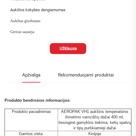
·
Aukštos kokybės dengiamumas
·
Aukštas glodumas
·
Greitai sausėja
Užklausa
Apžvalga
Rekomenduojami produktai
Produkto bendrosios informacijos:
Produkto pavadinimas
AEROPAK VH1 aukštos temperatūros
išmetimo vamzdžių dažai 400 ml,
tiesioginė gamyklos tiekima, kelių spalvų
ir tipų purškiamieji dažai
Gamtos vieta:
Kinijoje