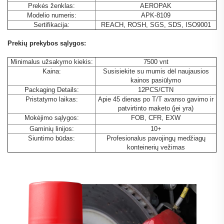
Prekės ženklas:
AEROPAK
Modelio numeris:
APK-8109
Sertifikacija:
REACH, ROSH, SGS, SDS, ISO9001
Prekių prekybos sąlygos:
Minimalus užsakymo kiekis:
7500 vnt
Kaina:
Susisiekite su mumis dėl naujausios
kainos pasiūlymo
Packaging Details:
12PCS/CTN
Pristatymo laikas:
Apie 45 dienas po T/T avanso gavimo ir
patvirtinto maketo (jei yra)
Mokėjimo sąlygos:
FOB, CFR, EXW
Gaminių linijos:
10+
Siuntimo būdas:
Profesionalus pavojingų medžiagų
konteinerių vežimas