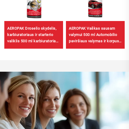
AEROPAK Droselio skydelis,
AEROPAK Vaškas sausam
karbiuratoriaus ir starterio
valymui 500 ml Automobilio
valiklis 500 ml karbiuratoriaus
paviršiaus valymas ir korpuso
valiklis automobiliui
apsauga