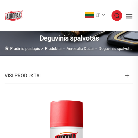
LT
Deguvinis spalvotas
Pradinis puslapis
>
Produktai
>
Aerosolio Dažai
>
Deguvinis spalvotas
VISI PRODUKTAI