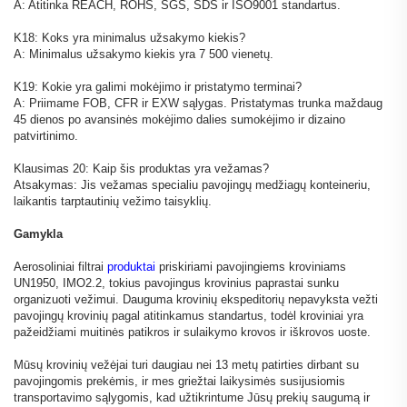
A: Atitinka REACH, ROHS, SGS, SDS ir ISO9001 standartus.
K18: Koks yra minimalus užsakymo kiekis?
A: Minimalus užsakymo kiekis yra 7 500 vienetų.
K19: Kokie yra galimi mokėjimo ir pristatymo terminai?
A: Priimame FOB, CFR ir EXW sąlygas. Pristatymas trunka maždaug
45 dienos po avansinės mokėjimo dalies sumokėjimo ir dizaino
patvirtinimo.
Klausimas 20: Kaip šis produktas yra vežamas?
Atsakymas: Jis vežamas specialiu pavojingų medžiagų konteineriu,
laikantis tarptautinių vežimo taisyklių.
Gamykla
Aerosoliniai filtrai
produktai
priskiriami pavojingiems kroviniams
UN1950, IMO2.2, tokius pavojingus krovinius paprastai sunku
organizuoti vežimui. Dauguma krovinių ekspeditorių nepavyksta vežti
pavojingų krovinių pagal atitinkamus standartus, todėl kroviniai yra
pažeidžiami muitinės patikros ir sulaikymo krovos ir iškrovos uoste.
Mūsų krovinių vežėjai turi daugiau nei 13 metų patirties dirbant su
pavojingomis prekėmis, ir mes griežtai laikysimės susijusiomis
transportavimo sąlygomis, kad užtikrintume Jūsų prekių saugumą ir