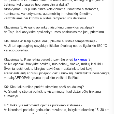
tiekima, kelių spalvų tipų aerosoliniai dažai?
Atsakymas: Jis puikiai tinka kolektoriams, išmetimo sistemoms,
kaminams, vamzdynams, automobilių ir motociklų išmetimo
vamzdžiams bei kitoms aukštos temperatūros detalėms.
Klausimas 3: Ar galiu aplankyti jūsų kinų gamyklos patalpas?
A: Taip. Kai atvyksite apsilankyti, mes pasirūpinsime jūsų priėmimu.
Klausimas 4: Kaip elgiasi dažų plėvelė aukštoje temperatūroje?
A: Ji turi apsauginių savybių ir išlaiko išvaizdą net po ilgalaikio 650 °C
karščio poveikio.
Klausimas 5: Kaip reikia paruošti paviršių prieš
taikymas
?
A: Kruopščiai išvalykite paviršių nuo riebalų, vaško, rūdžių ir dulkių.
Švelniai sušlifuokite blizgius paviršius ir pašalinkite bet kokį
atsiskleidžiantį ar nusilupinėjantį dažų sluoksnį. Nudažykite neuždengtą
metalą AEROPAK gruntu ir palikite visiškai išdžiūti.
K6: Kiek laiko reikia purkšti skardinę prieš naudojimą?
A: Skardinę stipriai purkškite visą minutę, kad dažai būtų tinkamai
sumaišyti.
K7: Koks yra rekomenduojamas purškimo atstumas?
A: Norėdami pasiekti geriausius rezultatus, laikykite skardinę 15–30 cm