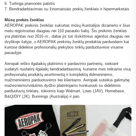
6. Turtinga pramonės patirtis
7. Bendradarbiavimas su žinomaisiais prekių ženklais ir hipermarketais
Mūsų prekės ženklas
AEROPAK prekinis ženklas sukurtas mūsų Australijos dizainerio ir šiuo
metu registruotas daugiau nei 110 pasaulio šalių. Šis prekinis ženklas
yra platintas nuo 2016 m., dabar jis turi išskirtinius agentus daugiau nei
dvylikoje šalyje, o AEROPAK prekinių ženklų produktai parduodami kai
kuriose didelėse profesionalių prekybos tinklų parduotuvėse visame
pasaulyje.
Aeropak ieško ilgalaikių platinimo ir pardavimo partnerių, siekiant
sudaryti nuolatinį ilgalaikį bendradarbiavimą, kuriame mes teikiame visą
profesionalią produktų asortimentą ir komplektą didmeninėms,
mažmeninėms parduotuvėms bei klientams. Aeropak suteikia galimybę
mažesniems/vidutinio dydžio platintojams konkuruoti su didelėmis
parduotuvių tinklais, tokiomis kaip Walmart, Lows (JAV), Homebase,
B&Q/DIY (JK), Bunnings (Australija) ir pan.