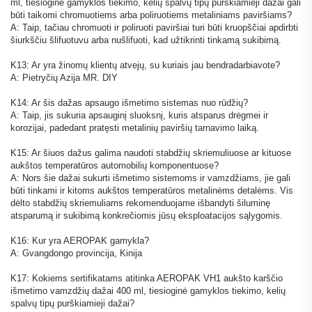
ml, tiesioginė gamyklos tiekimo, kelių spalvų tipų purškiamieji dažai gali
būti taikomi chromuotiems arba poliruotiems metaliniams paviršiams?
A: Taip, tačiau chromuoti ir poliruoti paviršiai turi būti kruopščiai apdirbti
šiurkščiu šlifuotuvu arba nušlifuoti, kad užtikrinti tinkamą sukibimą.
K13: Ar yra žinomų klientų atvejų, su kuriais jau bendradarbiavote?
A: Pietryčių Azija MR. DIY
K14: Ar šis dažas apsaugo išmetimo sistemas nuo rūdžių?
A: Taip, jis sukuria apsauginį sluoksnį, kuris atsparus drėgmei ir
korozijai, padedant pratęsti metalinių paviršių tarnavimo laiką.
K15: Ar šiuos dažus galima naudoti stabdžių skriemuliuose ar kituose
aukštos temperatūros automobilių komponentuose?
A: Nors šie dažai sukurti išmetimo sistemoms ir vamzdžiams, jie gali
būti tinkami ir kitoms aukštos temperatūros metalinėms detalėms. Vis
dėlto stabdžių skriemuliams rekomenduojame išbandyti šiluminę
atsparumą ir sukibimą konkrečiomis jūsų eksploatacijos sąlygomis.
K16: Kur yra AEROPAK gamykla?
A: Gvangdongo provincija, Kinija
K17: Kokiems sertifikatams atitinka AEROPAK VH1 aukšto karščio
išmetimo vamzdžių dažai 400 ml, tiesioginė gamyklos tiekimo, kelių
spalvų tipų purškiamieji dažai?