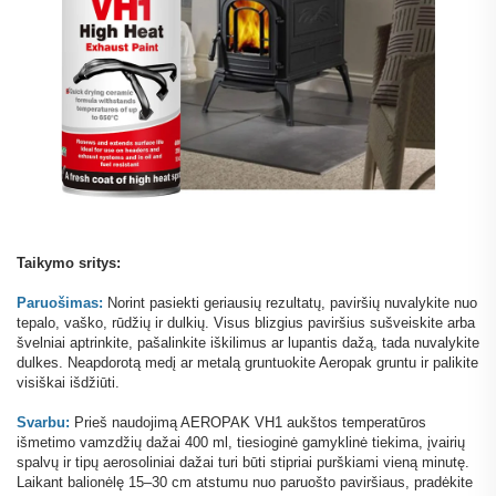
Taikymo sritys:
Paruošimas:
Norint pasiekti geriausių rezultatų, paviršių nuvalykite nuo
tepalo, vaško, rūdžių ir dulkių. Visus blizgius paviršius sušveiskite arba
švelniai aptrinkite, pašalinkite iškilimus ar lupantis dažą, tada nuvalykite
dulkes. Neapdorotą medį ar metalą gruntuokite Aeropak gruntu ir palikite
visiškai išdžiūti.
Svarbu:
Prieš naudojimą AEROPAK VH1 aukštos temperatūros
išmetimo vamzdžių dažai 400 ml, tiesioginė gamyklinė tiekima, įvairių
spalvų ir tipų aerosoliniai dažai turi būti stipriai purškiami vieną minutę.
Laikant balionėlę 15–30 cm atstumu nuo paruošto paviršiaus, pradėkite