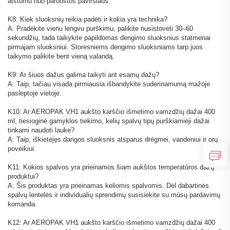
atstumu nuo paruoštos paviršiaus.
K8: Kiek sluoksnių reikia padėti ir kokia yra technika?
A: Pradėkite vienu lengvu purškimu, palikite nusistovėti 30–60
sekundžių, tada taikykite papildomas dengimo sluoksnius statmenai
pirmajam sluoksniui. Storesniems dengimo sluoksniams tarp juos
taikymo palikite bent vieną valandą.
K9: Ar šiuos dažus galima taikyti ant esamų dažų?
A: Taip, tačiau visada pirmiausia išbandykite suderinamumą mažoje
paslėptoje vietoje.
K10: Ar AEROPAK VH1 aukšto karščio išmetimo vamzdžių dažai 400
ml, tiesioginė gamyklos tiekimo, kelių spalvų tipų purškiamieji dažai
tinkami naudoti lauke?
A: Taip, iškietėjęs dangos sluoksnis atsparus drėgmei, vandeniui ir orų
poveikiui.
K11: Kokios spalvos yra prieinamos šiam aukštos temperatūros dažų
produktui?
A: Šis produktas yra prieinamas keliomis spalvomis. Dėl dabartinės
spalvų lentelės ir individualių sprendimų susisiekite su mūsų pardavimų
komanda.
K12: Ar AEROPAK VH1 aukšto karščio išmetimo vamzdžių dažai 400