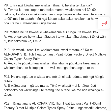
P8: E hia ngā kōwhai me whakamāhua, ā, he aha te tikanga?
A: Tīmata ki tēnei kōpae mātātoko māmā, whakaritea hei 30–60
hēkona, kātahi ka whakamātau anō i ngā kōpae e whai ana i te āhua o
te 90° mai i te tuatahi. Mō ngā kōpae paku paku, whakaritea he wā iti
noa i te hōu i waenganui i ngā kōpae.
P9: Māhea nei te kōwhai e whakamāhua ai i runga i te kōwhai kē?
A: Āe, engakore he whakamātautau i te whakamāharatanga i tēnei wāhi
iti, kua takotoria kē, i mua.
P10: He whāriki tēnei i te whakamātau i wāhi mātātoko? Ko te
AEROPAK VH1 High Heat Exhaust Paint 400ml Factory Direct Multiple
Colors Types Spray Paint.
A: Āe, ko te pūpaku kua whakamāhuhahu he pūpaku e taea ana te
whakamāhua i te hukapapa, i te wai, me ngā āhuatanga o te tau.
P11: He aha ngā tae e wātea ana mō tēnei paiti pūmau mō ngā hāngā
teitei?
A: E wātea ana i ngā tae maha. Tēnā whakapā mai ki tātou rōpū
hokohoko hei whiwhinga i te rārangi tae o tēnei wā me ngā whāinga ā-
tātou.
P12: Hāngai ana te AEROPAK VH1 High Heat Exhaust Paint 400ml
Factory Direct Multiple Colors Types Spray Paint ki ngā whāriki chrome,