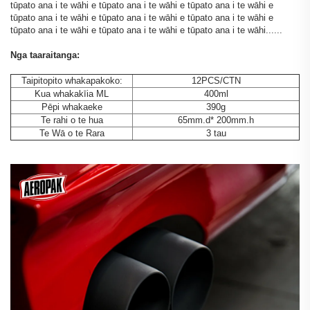
tūpato ana i te wāhi e tūpato ana i te wāhi e tūpato ana i te wāhi e
tūpato ana i te wāhi e tūpato ana i te wāhi e tūpato ana i te wāhi e
tūpato ana i te wāhi e tūpato ana i te wāhi e tūpato ana i te wāhi......
Nga taaraitanga:
Taipitopito whakapakoko:
12PCS/CTN
Kua whakakīia ML
400ml
Pēpi whakaeke
390g
Te rahi o te hua
65mm.d* 200mm.h
Te Wā o te Rara
3 tau