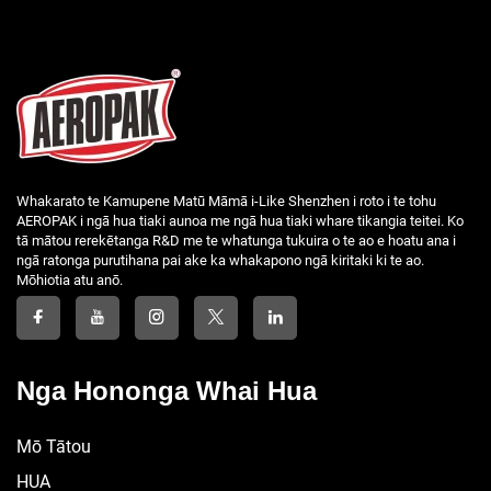
Whakarato te Kamupene Matū Māmā i-Like Shenzhen i roto i te tohu
AEROPAK i ngā hua tiaki aunoa me ngā hua tiaki whare tikangia teitei. Ko
tā mātou rerekētanga R&D me te whatunga tukuira o te ao e hoatu ana i
ngā ratonga purutihana pai ake ka whakapono ngā kiritaki ki te ao.
Mōhiotia atu anō.
Nga Hononga Whai Hua
Mō Tātou
HUA