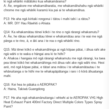
ki ngā whāriki mātātoko kua whakamārama?
A: Āe, engakore me whakamāharatia, me whakamāhuhahu ngā whāriki
chrome me ngā whāriki karamū kia pai ai te whakamāhua.
P13: He aha ngā kiritaki rongonui i tātou i mahi tahi i a rātou?
A: MR. DIY Hau Rāwhiti o Ahiata
Q14: Ka whakamātau tēnei kōkō i te rino o ngā rārangi whakamutu?
A: Āe, he rākau whakamātau tēnei e whakamātau ana i te wai me ngā
pānga o te rino, ā, e āki ana i te roa o ngā whāriki rino.
Q15: Mā tēnei kōkō e whakamāhinga ai ngā kōpae pātai, i āhua rahi ake
ngā wāhi o te waka e hāngai ana ki te hōhi?
A: Ahakoa i hangaia mō ngā rārangi whakamutu me ngā rārangi, ka taea
pea tēnei kōkō hei whakamāhinga mō āhua rahi ake ngā wāhi rino. Heoi
anō, mō ngā kōpae pātai, e tātari ana mātou i te whakamātautau i te
whānuitanga o te hōhi me te whakapāpātanga i raro i ō kōrā āhuatanga
mahi.
Q16: Kei hea te pātaka o AEROPAK?
A: Haina, Takiwā Guangdong
P17: He aha ngā whakamānuitanga i whiwhi ai te AEROPAK VH1 High
Heat Exhaust Paint 400ml Factory Direct Multiple Colors Types Spray
Paint?