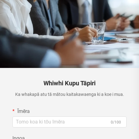
Whiwhi Kupu Tāpiri
Ka whakapā atu tā mātou kaitakawaenga ki a koe i mua.
Īmēra
0/100
Ingoa