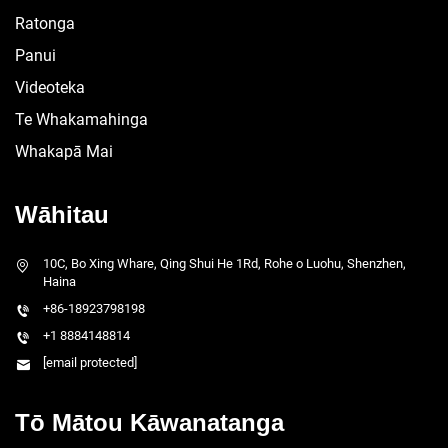
Ratonga
Panui
Videoteka
Te Whakamahinga
Whakapā Mai
Wāhitau
10C, Bo Xing Whare, Qing Shui He 1Rd, Rohe o Luohu, Shenzhen,
Haina
+86-18923798198
+1 8884148814
[email protected]
Tō Mātou Kāwanatanga