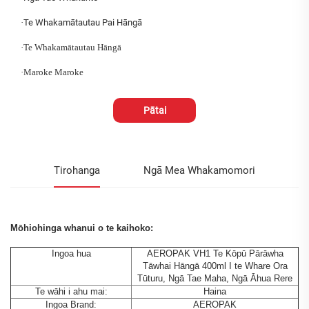
·
Te Whakamātautau Pai Hāngā
·
Te Whakamātautau Hāngā
·
Maroke Maroke
Pātai
Tirohanga
Ngā Mea Whakamomori
Mōhiohinga whanui o te kaihoko:
Ingoa hua
AEROPAK VH1 Te Kōpū Pārāwha
Tāwhai Hāngā 400ml I te Whare Ora
Tūturu, Ngā Tae Maha, Ngā Āhua Rere
Te wāhi i ahu mai:
Haina
Ingoa Brand:
AEROPAK