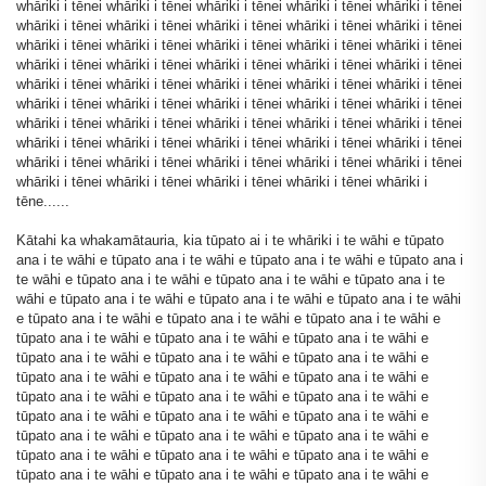
whāriki i tēnei whāriki i tēnei whāriki i tēnei whāriki i tēnei whāriki i tēnei
whāriki i tēnei whāriki i tēnei whāriki i tēnei whāriki i tēnei whāriki i tēnei
whāriki i tēnei whāriki i tēnei whāriki i tēnei whāriki i tēnei whāriki i tēnei
whāriki i tēnei whāriki i tēnei whāriki i tēnei whāriki i tēnei whāriki i tēnei
whāriki i tēnei whāriki i tēnei whāriki i tēnei whāriki i tēnei whāriki i tēnei
whāriki i tēnei whāriki i tēnei whāriki i tēnei whāriki i tēnei whāriki i tēnei
whāriki i tēnei whāriki i tēnei whāriki i tēnei whāriki i tēnei whāriki i tēnei
whāriki i tēnei whāriki i tēnei whāriki i tēnei whāriki i tēnei whāriki i tēnei
whāriki i tēnei whāriki i tēnei whāriki i tēnei whāriki i tēnei whāriki i tēnei
whāriki i tēnei whāriki i tēnei whāriki i tēnei whāriki i tēnei whāriki i
tēne......
Kātahi ka whakamātauria, kia tūpato ai i te whāriki i te wāhi e tūpato
ana i te wāhi e tūpato ana i te wāhi e tūpato ana i te wāhi e tūpato ana i
te wāhi e tūpato ana i te wāhi e tūpato ana i te wāhi e tūpato ana i te
wāhi e tūpato ana i te wāhi e tūpato ana i te wāhi e tūpato ana i te wāhi
e tūpato ana i te wāhi e tūpato ana i te wāhi e tūpato ana i te wāhi e
tūpato ana i te wāhi e tūpato ana i te wāhi e tūpato ana i te wāhi e
tūpato ana i te wāhi e tūpato ana i te wāhi e tūpato ana i te wāhi e
tūpato ana i te wāhi e tūpato ana i te wāhi e tūpato ana i te wāhi e
tūpato ana i te wāhi e tūpato ana i te wāhi e tūpato ana i te wāhi e
tūpato ana i te wāhi e tūpato ana i te wāhi e tūpato ana i te wāhi e
tūpato ana i te wāhi e tūpato ana i te wāhi e tūpato ana i te wāhi e
tūpato ana i te wāhi e tūpato ana i te wāhi e tūpato ana i te wāhi e
tūpato ana i te wāhi e tūpato ana i te wāhi e tūpato ana i te wāhi e