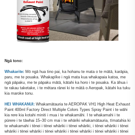
Ngā tono:
Whakarite:
Mō ngā hua tino pai, ka hohanu te mata o te mātā, karāpia,
paru, me te pouaka. Whakapīke i ngā mata kua whakapaia katoa, me
ngā pāpaku, me te pāpaku mātā, kātahi ka horo i te pouaka. Ka āhua i
te rakau taketake, i te mētara rānei ki te mātā o Aeropak, kātahi ka tuku
kia maroke tonu.
HEI WHAKANUI:
Whakamātauria te AEROPAK VH1 High Heat Exhaust
Paint 400ml Factory Direct Multiple Colors Types Spray Paint i te wāhi
kia rere kia kotahi miniti i mua i te whakamāhi. I te whakamahi i te
pūrere i te tāwhai 15–30 cm mai i te whāriki whakamātauria, tīmatahia ki
te whakamahi i tēnei i tēnei whāriki i tēnei whāriki, i tēnei whāriki i tēnei
whāriki i tēnei whāriki i tēnei whāriki i tēnei whāriki i tēnei whāriki i tēnei