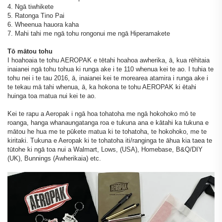
4. Ngā tiwhikete
5. Ratonga Tino Pai
6. Wheenua hauora kaha
7. Mahi tahi me ngā tohu rongonui me ngā Hiperamakete
Tō mātou tohu
I hoahoaia te tohu AEROPAK e tētahi hoahoa awherika, ā, kua rēhitaia
inaianei ngā tohu tohua ki runga ake i te 110 whenua kei te ao. I tuhia te
tohu nei i te tau 2016, ā, inaianei kei te morearea atamira i runga ake i
te tekau mā tahi whenua, ā, ka hokona te tohu AEROPAK ki ētahi
huinga toa matua nui kei te ao.
Kei te rapu a Aeropak i ngā hoa tohatoha me ngā hokohoko mō te
roanga, hanga whanaungatanga roa e tukuna ana e kātahi ka tukuna e
mātou he hua me te pūkete matua ki te tohatoha, te hokohoko, me te
kiritaki. Tukuna e Aeropak ki te tohatoha iti/ranginga te āhua kia taea te
tūtohe ki ngā toa nui a Walmart, Lows, (USA), Homebase, B&Q/DIY
(UK), Bunnings (Awherikaia) etc.