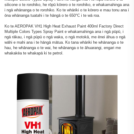
silicone o te rorohiko, he rōpū kōrero o te rorohiko, e whakamahinga ana
i ngā whānanga o te rorohiko. Ko te whāriki o te kōrero e mau tonu ana i
ōna whānanga tuatahi i te hāngā o te 650°C i te wā roa.
Ko te AEROPAK VH1 High Heat Exhaust Paint 400ml Factory Direct
Multiple Colors Types Spray Paint e whakamahinga ana i ngā pūpū, i
ngā rākau, i ngā pūpū o ngā waka, o ngā motokā, me ēnei āhua o ngā
wāhi e mahi ana i te hāngā mātua. Ko tana whāriki he whānanga o te
hau, he whānanga o te wai, he whānanga o te āhuarangi, engari me
whakakēa te whakapā ki te petrol.