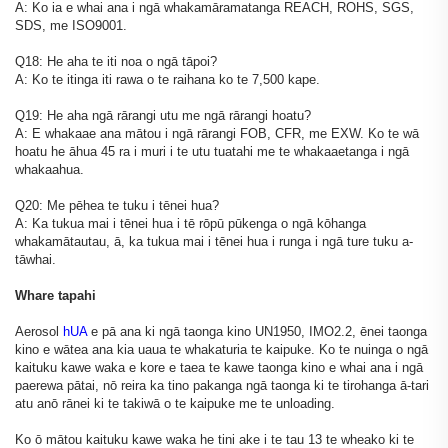
A: Ko ia e whai ana i ngā whakamāramatanga REACH, ROHS, SGS,
SDS, me ISO9001.
Q18: He aha te iti noa o ngā tāpoi?
A: Ko te itinga iti rawa o te raihana ko te 7,500 kape.
Q19: He aha ngā rārangi utu me ngā rārangi hoatu?
A: E whakaae ana mātou i ngā rārangi FOB, CFR, me EXW. Ko te wā
hoatu he āhua 45 ra i muri i te utu tuatahi me te whakaaetanga i ngā
whakaahua.
Q20: Me pēhea te tuku i tēnei hua?
A: Ka tukua mai i tēnei hua i tē rōpū pūkenga o ngā kōhanga
whakamātautau, ā, ka tukua mai i tēnei hua i runga i ngā ture tuku a-
tāwhai.
Whare tapahi
Aerosol
hUA
e pā ana ki ngā taonga kino UN1950, IMO2.2, ēnei taonga
kino e wātea ana kia uaua te whakaturia te kaipuke. Ko te nuinga o ngā
kaituku kawe waka e kore e taea te kawe taonga kino e whai ana i ngā
paerewa pātai, nō reira ka tino pakanga ngā taonga ki te tirohanga ā-tari
atu anō rānei ki te takiwā o te kaipuke me te unloading.
Ko ō mātou kaituku kawe waka he tini ake i te tau 13 te wheako ki te