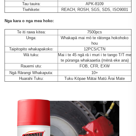
Tau tauira:
APK-8109
Tiwhikete:
REACH, ROSH, SGS, SDS, ISO9001
Nga kara o nga mea hoko:
Te iti rawa kitea:
7500pcs
Unga:
Whakapā mai mō te rātonga hokohoko
hou
Taipitopito whakapakoko:
12PCS/CTN
Wā tuku:
Mai i te 45 ngā rā i muri i te tango T/T me
te pūranga whakaaetia (mēnā eke ana)
Rauemi utu:
FOB, CFR, EXW
Ngā Rārangi Whakaputa:
10+
Huarahi Tuku:
Tuku Kōpae Mātai Matū Ārai Mate