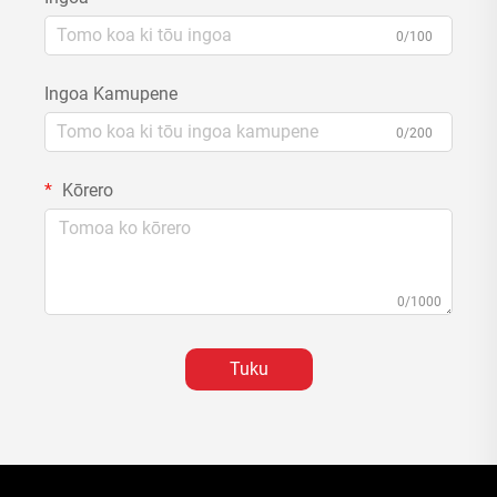
0/100
Ingoa Kamupene
0/200
Kōrero
0/1000
Tuku