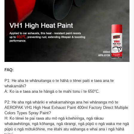
FAQ:
P1: He aha te whānuitanga o te hāhā o tēnei paiti e taea ana te
whakamāhi?
A: Ko ia e taea ana te hāngā o te mahi tonu i te 650°C.
P2: He aha ngā whāriki e whakamahinga ana hei whānanga mō te
AEROPAK VH1 High Heat Exhaust Paint 400ml Factory Direct Multiple
Colors Types Spray Paint?
H: Ko tēnei te pai rawa atu mō ngā kōwhiringa, ngā rākau
whakawhitinga, ngā kōhanga, ngā rārangi, ngā pūpū o ngā waka me ngā
pūpū o ngā mōtukōhine, me ētahi atu wāhanga e whai ana i ngā hāhā