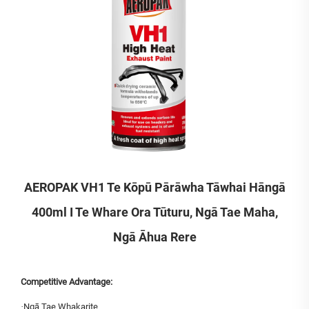
AEROPAK VH1 Te Kōpū Pārāwha Tāwhai Hāngā
400ml I Te Whare Ora Tūturu, Ngā Tae Maha,
Ngā Āhua Rere
Competitive Advantage:
·
Ngā Tae Whakarite