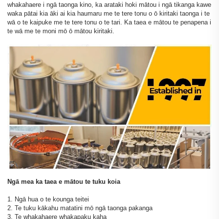
whakahaere i ngā taonga kino, ka arataki hoki mātou i ngā tikanga kawe
waka pātai kia āki ai kia haumaru me te tere tonu o ō kiritaki taonga i te
wā o te kaipuke me te tere tonu o te tari. Ka taea e mātou te penapena i
te wā me te moni mō ō mātou kiritaki.
Ngā mea ka taea e mātou te tuku koia
1. Ngā hua o te kounga teitei
2. Te tuku kākahu matatini mō ngā taonga pakanga
3. Te whakahaere whakapaku kaha