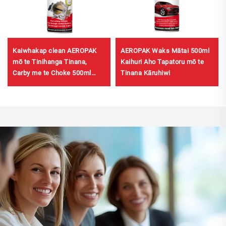
Kaiwhakap clean AEROPAK
AEROPAK Waks Mātai 500ml
mō te Tinihanga Tinana,
Kaihuri Aho Tapatoru mō te
Carby me te Choke 500ml
Tinana Kāruhiwi
Kaiwhakap clean mō te Karu