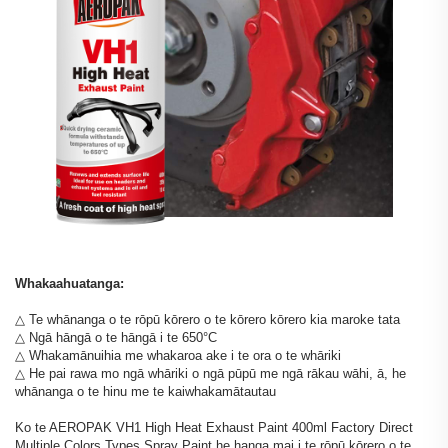
Whakaahuatanga:
△ Te whānanga o te rōpū kōrero o te kōrero kōrero kia maroke tata
△ Ngā hāngā o te hāngā i te 650°C
△ Whakamānuihia me whakaroa ake i te ora o te whāriki
△ He pai rawa mo ngā whāriki o ngā pūpū me ngā rākau wāhi, ā, he
whānanga o te hinu me te kaiwhakamātautau
Ko te AEROPAK VH1 High Heat Exhaust Paint 400ml Factory Direct
Multiple Colors Types Spray Paint he hanga mai i te rōpū kōrero o te