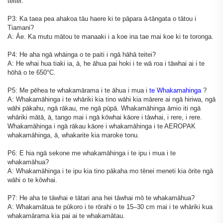
teitei.
P3: Ka taea pea ahakoa tāu haere ki te pāpara ā-tāngata o tātou i
Tiamani?
A: Āe. Ka mutu mātou te manaaki i a koe ina tae mai koe ki te toronga.
P4: He aha ngā whāinga o te paiti i ngā hāhā teitei?
A: He whai hua tiaki ia, ā, he āhua pai hoki i te wā roa i tāwhai ai i te
hōhā o te 650°C.
P5: Me pēhea te whakamārama i te āhua i mua i
te Whakamahinga
?
A: Whakamāhinga i te whāriki kia tino wāhi kia mārere ai ngā hiriwa, ngā
wāhi pākahu, ngā rākau, me ngā pūpā. Whakamāhinga āmio iti ngā
whāriki mātā, ā, tango mai i ngā kōwhai kāore i tāwhai, i rere, i rere.
Whakamāhinga i ngā rākau kāore i whakamāhinga i te AEROPAK
whakamāhinga, ā, whakarite kia maroke tonu.
P6: E hia ngā sekone me whakamāhinga i te ipu i mua i te
whakamāhua?
A: Whakamāhinga i te ipu kia tino pākaha mo tēnei meneti kia ōrite ngā
wāhi o te kōwhai.
P7: He aha te tāwhai e tātari ana hei tāwhai mō te whakamāhua?
A: Whakamātua te pūkoro i te rōrahi o te 15–30 cm mai i te whāriki kua
whakamārama kia pai ai te whakamātau.