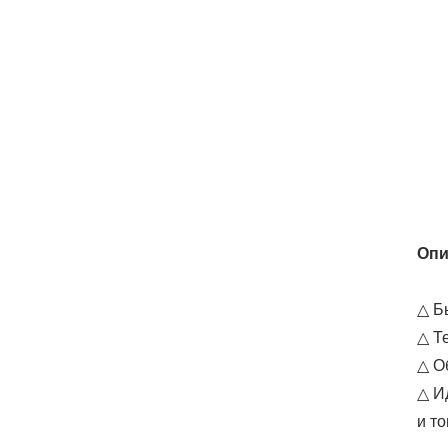
Опи
△ Б
△ Т
△ О
△ И
и т