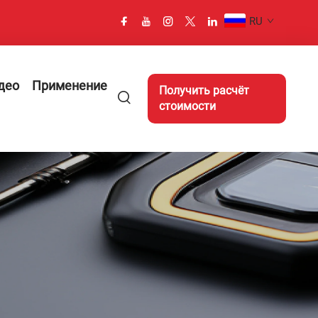
RU
део
Применение
Получить расчёт
стоимости