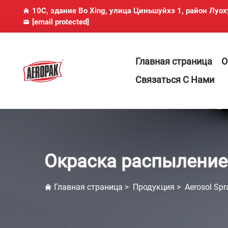
10C, здание Bo Xing, улица Циньшуйхэ 1, район Луо
[email protected]
Главная страница
О
Связаться С Нами
Окраска распылени
Главная страница
>
Продукция
>
Aerosol Spr