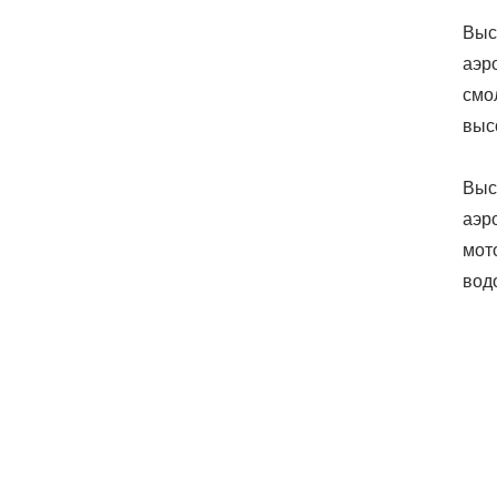
Выс
аэр
смо
выс
Выс
аэр
мот
вод