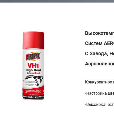
Высокотемп
Систем AER
С Завода, Н
Аэрозольно
Конкурентное 
Настройка цв
·
Высококачест
·