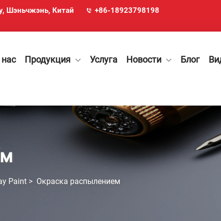
ху, Шэньчжэнь, Китай
+86-18923798198
 нас
Продукция
Услуга
Новости
Блог
Ви
ем
ay Paint
>
Окраска распылением