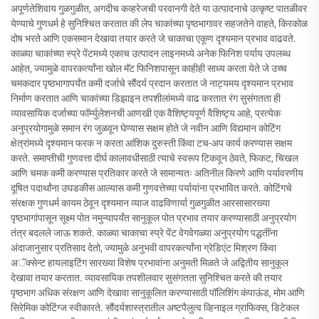
अपूर्णतेशिवाय गुळगुळीत, अगदीच कव्हरेजची परवानगी देते या उत्पादनाचे उत्कृष्ट पातळीवर
येण्याचे गुणधर्म हे सुनिश्चित करतात की लेप चाकांच्या पृष्ठभागावर सहजतेने वाहते, किरकोळ
दोष भरते आणि एकसमान देखावा तयार करते जे चाकाचा एकूण दृश्यमान प्रभाव वाढवते.
काळ्या चाकांच्या स्प्रे पेंटमध्ये एकाच उत्पादन लाइनमध्ये अनेक फिनिश पर्याय उपलब्ध
आहेत, ज्यामुळे वापरकर्त्यांना खोल मॅट फिनिशपासून काहीही साध्य करता येते जे उच्च
चमकदार पृष्ठभागापर्यंत कमी दर्जाचे सौंदर्य प्रदान करतात जे नाट्यमय दृश्यमान प्रभाव
निर्माण करतात आणि चाकांच्या डिझाइन तपशीलांमध्ये वाढ करतात रंग सुसंगतता ही
व्यावसायिक दर्जाच्या फॉर्म्युलेशनची आणखी एक वैशिष्ट्यपूर्ण वैशिष्ट्य आहे, प्रत्येक
अनुप्रयोगामुळे समान रंग जुळवून घेण्यास सक्षम होते जे नवीन आणि विद्यमान कोटिंग
क्षेत्रांमध्ये दृश्यमान फरक न करता आंशिक दुरुस्ती किंवा टच-अप कार्य करण्यास सक्षम
करते. समाप्तीची गुणवत्ता दीर्घ कालावधीसाठी त्याचे स्वरूप टिकवून ठेवते, फिकट, चिखल
आणि चमक कमी करण्यास प्रतिकार करते जे सामान्यतः अतिनील किरणे आणि पर्यावरणीय
दूषित पदार्थांना उघडकीस आल्यास कमी गुणवत्तेच्या पर्यायांना प्रभावित करते. कोटिंगचे
संरक्षक गुणधर्म कायम ठेवून दृश्यमान व्याज वाढविणार्या गुळगुळीत आरसासारख्या
पृष्ठभागांपासून सूक्ष्म पोत नमुन्यापर्यंत सानुकूल पोत प्रभाव तयार करण्यासाठी अनुप्रयोग
तंत्र बदलले जाऊ शकते. काळ्या चाकाचा स्प्रे पेंट वेगवेगळ्या अनुप्रयोग पद्धतींना
अंदाजानुसार प्रतिसाद देतो, ज्यामुळे अनुभवी वापरकर्त्यांना ग्रेडिएंट मिश्रण किंवा
अॅक्सेन्ट हायलाइटिंग सारख्या विशेष प्रभावांना अनुमती मिळते जे अद्वितीय सानुकूल
देखावा तयार करतात. व्यावसायिक तपशीलवार सुसंगतता सुनिश्चित करते की तयार
पृष्ठभाग अधिक संरक्षण आणि देखावा सानुकूलित करण्यासाठी पॉलिशिंग कंपाऊंड, मोम आणि
सिरेमिक कोटिंग्ज स्वीकारते. सौंदर्यशास्त्रातील अष्टपैलुत्व व्हिनाइल ग्राफिक्स, डिटेकल