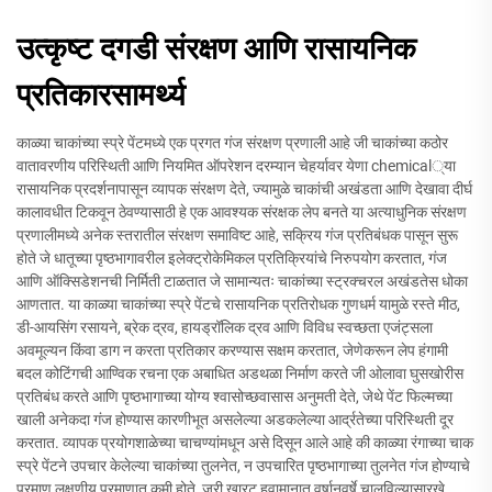
उत्कृष्ट दगडी संरक्षण आणि रासायनिक
प्रतिकारसामर्थ्य
काळ्या चाकांच्या स्प्रे पेंटमध्ये एक प्रगत गंज संरक्षण प्रणाली आहे जी चाकांच्या कठोर
वातावरणीय परिस्थिती आणि नियमित ऑपरेशन दरम्यान चेहर्यावर येणा chemical्या
रासायनिक प्रदर्शनापासून व्यापक संरक्षण देते, ज्यामुळे चाकांची अखंडता आणि देखावा दीर्घ
कालावधीत टिकवून ठेवण्यासाठी हे एक आवश्यक संरक्षक लेप बनते या अत्याधुनिक संरक्षण
प्रणालीमध्ये अनेक स्तरातील संरक्षण समाविष्ट आहे, सक्रिय गंज प्रतिबंधक पासून सुरू
होते जे धातूच्या पृष्ठभागावरील इलेक्ट्रोकेमिकल प्रतिक्रियांचे निरुपयोग करतात, गंज
आणि ऑक्सिडेशनची निर्मिती टाळतात जे सामान्यतः चाकांच्या स्ट्रक्चरल अखंडतेस धोका
आणतात. या काळ्या चाकांच्या स्प्रे पेंटचे रासायनिक प्रतिरोधक गुणधर्म यामुळे रस्ते मीठ,
डी-आयसिंग रसायने, ब्रेक द्रव, हायड्रॉलिक द्रव आणि विविध स्वच्छता एजंट्सला
अवमूल्यन किंवा डाग न करता प्रतिकार करण्यास सक्षम करतात, जेणेकरून लेप हंगामी
बदल कोटिंगची आण्विक रचना एक अबाधित अडथळा निर्माण करते जी ओलावा घुसखोरीस
प्रतिबंध करते आणि पृष्ठभागाच्या योग्य श्वासोच्छवासास अनुमती देते, जेथे पेंट फिल्मच्या
खाली अनेकदा गंज होण्यास कारणीभूत असलेल्या अडकलेल्या आर्द्रतेच्या परिस्थिती दूर
करतात. व्यापक प्रयोगशाळेच्या चाचण्यांमधून असे दिसून आले आहे की काळ्या रंगाच्या चाक
स्प्रे पेंटने उपचार केलेल्या चाकांच्या तुलनेत, न उपचारित पृष्ठभागाच्या तुलनेत गंज होण्याचे
प्रमाण लक्षणीय प्रमाणात कमी होते, जरी खारट हवामानात वर्षानुवर्षे चालविल्यासारखे