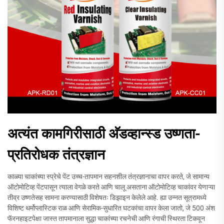
अत्यंत कामगिरीसाठी अ‍ॅडव्हान्स्ड उष्णता-
प्रतिरोधक तंत्रज्ञान
काळ्या चाकांच्या स्प्रेचे पेंट उच्च-तापमान सहनशील तंत्रज्ञानाचा वापर करते, जे सामान्य
ऑटोमोटिव्ह पेंटपासून त्याला वेगळे करते आणि चालू असताना ऑटोमोटिव्ह चाकांवर येणाऱ्या
तीव्र उष्णतेसह सामना करण्यासाठी विशेषतः डिझाइन केलेले आहे. ह्या उन्नत सूत्रामध्ये
विशिष्ट थर्मोप्लास्टिक राळ आणि सेरामिक-सुधारित घटकांचा वापर केला जातो, जे 500 अंश
फॅरनहाइटपेक्षा जास्त तापमानाला सुद्धा चाकांच्या रचनेची आणि रंगाची स्थिरता टिकवून