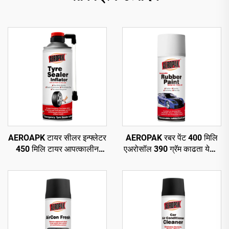
AEROAPK टायर सीलर इन्फ्लेटर
AEROPAK रबर पेंट 400 मिलि
450 मिलि टायर आपत्कालीन
एअरोसॉल 390 ग्रॅम काढता येणारे
दुरुस्ती आणि ट्यूबलेस टायरसाठी
स्प्रे पेंट चाकांसाठी
वायू भरणे