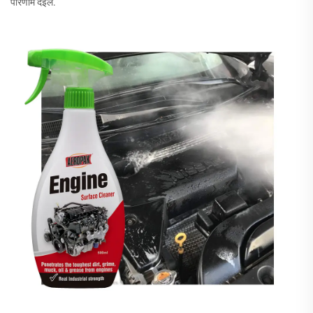
परिणाम देईल.