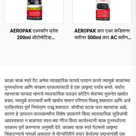
AEROPAK एअरकॉन फ्रेश
AEROPAK कार एअर कंडिशनर
200ml ऑटोमोटिव्ह
क्लीनर 500ml कार AC क्लीनर
डीओडोरायझेशन आणि एअर
नो हार्म
रिफ्रेशमेंट
काळा चाक स्प्रे पेंट अनेक व्यावहारिक फायदे प्रदान करते ज्यामुळे चाकांच्या
पुनर्स्थापना आणि संरक्षण प्रकल्पांसाठी हे एक उत्कृष्ट पर्याय बनते. सर्वात
महत्त्वाचा फायदा म्हणजे व्यावसायिक पावडर कोटिंग सेवांच्या तुलनेत खर्चात
बचत, ज्यामुळे वापरकर्ते कमी खर्चात समान परिणाम मिळवू शकतात आणि अर्ज
प्रक्रियेवर पूर्ण नियंत्रण राखू शकतात. सोयीचा घटक फार महत्त्वाचा आहे,
कारण हे उत्पादन वापरकर्त्यांना विशेष उपकरणे किंवा व्यावसायिक सुविधांची
आवश्यकता न बाळगता स्वतःच्या गॅरेज किंवा कार्यस्थानी चाक पुनर्स्थापना
प्रकल्प पूर्ण करण्यास अनुमती देते. काळ्या चाक स्प्रे पेंटमध्ये उत्कृष्ट
चिकटण्याचे गुणधर्म असतात जे योग्यरितीने तयार केलेल्या पृष्ठभागांशी एक