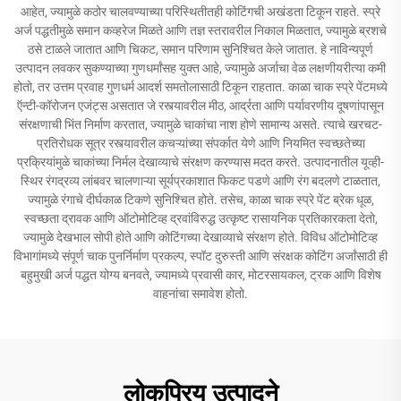
आहेत, ज्यामुळे कठोर चालवण्याच्या परिस्थितीतही कोटिंगची अखंडता टिकून राहते. स्प्रे
अर्ज पद्धतीमुळे समान कव्हरेज मिळते आणि तज्ञ स्तरावरील निकाल मिळतात, ज्यामुळे ब्रशचे
ठसे टाळले जातात आणि चिकट, समान परिणाम सुनिश्चित केले जातात. हे नाविन्यपूर्ण
उत्पादन लवकर सुकण्याच्या गुणधर्मांसह युक्त आहे, ज्यामुळे अर्जाचा वेळ लक्षणीयरीत्या कमी
होतो, तर उत्तम प्रवाह गुणधर्म आदर्श समतोलासाठी टिकून राहतात. काळा चाक स्प्रे पेंटमध्ये
ऍन्टी-कॉरोजन एजंट्स असतात जे रस्त्यावरील मीठ, आर्द्रता आणि पर्यावरणीय दूषणांपासून
संरक्षणाची भिंत निर्माण करतात, ज्यामुळे चाकांचा नाश होणे सामान्य असते. त्याचे खरचट-
प्रतिरोधक सूत्र रस्त्यावरील कचऱ्यांच्या संपर्कात येणे आणि नियमित स्वच्छतेच्या
प्रक्रियांमुळे चाकांच्या निर्मल देखाव्याचे संरक्षण करण्यास मदत करते. उत्पादनातील यूव्ही-
स्थिर रंगद्रव्य लांबवर चालणाऱ्या सूर्यप्रकाशात फिकट पडणे आणि रंग बदलणे टाळतात,
ज्यामुळे रंगाचे दीर्घकाळ टिकणे सुनिश्चित होते. तसेच, काळा चाक स्प्रे पेंट ब्रेक धूळ,
स्वच्छता द्रावक आणि ऑटोमोटिव्ह द्रवांविरुद्ध उत्कृष्ट रासायनिक प्रतिकारकता देतो,
ज्यामुळे देखभाल सोपी होते आणि कोटिंगच्या देखाव्याचे संरक्षण होते. विविध ऑटोमोटिव्ह
विभागांमध्ये संपूर्ण चाक पुनर्निर्माण प्रकल्प, स्पॉट दुरुस्ती आणि संरक्षक कोटिंग अर्जांसाठी ही
बहुमुखी अर्ज पद्धत योग्य बनवते, ज्यामध्ये प्रवासी कार, मोटरसायकल, ट्रक आणि विशेष
वाहनांचा समावेश होतो.
लोकप्रिय उत्पादने