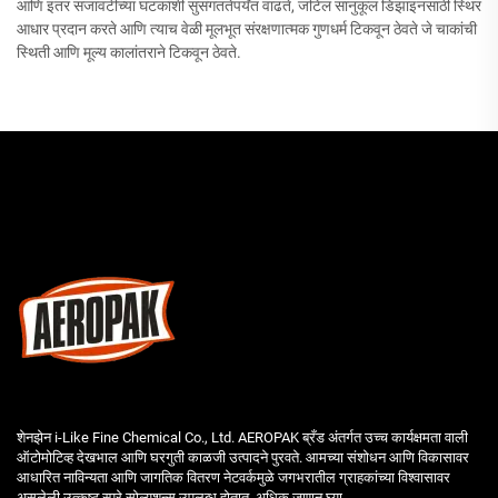
आणि इतर सजावटीच्या घटकांशी सुसंगततेपर्यंत वाढते, जटिल सानुकूल डिझाइनसाठी स्थिर
आधार प्रदान करते आणि त्याच वेळी मूलभूत संरक्षणात्मक गुणधर्म टिकवून ठेवते जे चाकांची
स्थिती आणि मूल्य कालांतराने टिकवून ठेवते.
शेनझेन i-Like Fine Chemical Co., Ltd. AEROPAK ब्रँड अंतर्गत उच्च कार्यक्षमता वाली
ऑटोमोटिव्ह देखभाल आणि घरगुती काळजी उत्पादने पुरवते. आमच्या संशोधन आणि विकासावर
आधारित नाविन्यता आणि जागतिक वितरण नेटवर्कमुळे जगभरातील ग्राहकांच्या विश्वासावर
असलेली उत्कृष्ट स्प्रे सोल्यूशन्स उपलब्ध होतात. अधिक जाणून घ्या.