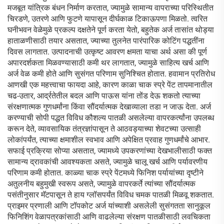
मजबूत यांत्रिक बंधन निर्माण करतात, ज्यामुळे सामान्य वापराच्या परिस्थितीत
चिरडणे, उतरणे आणि फुटणे यापासून दीर्घकाळ टिकाऊपणा मिळतो. त्वरित
घनीभवन वेळेमुळे प्रकल्प दक्षतेने पूर्ण करता येतो, बहुतेक अर्ज तासांत थोड्या
हाताळणीसाठी तयार असतात, ज्याच्या तुलनेत पारंपारिक कोटिंग पद्धतींना
दिवस लागतात. उत्पादनाची उत्कृष्ट आवरण क्षमता याचा अर्थ असा की पूर्ण
अपारदर्शकता मिळवण्यासाठी कमी थर लागतात, ज्यामुळे साहित्य खर्च आणि
अर्ज वेळ कमी होते आणि सुसंगत परिणाम सुनिश्चित होतात. हवामान प्रतिरोध
आणखी एक महत्त्वाचा फायदा आहे, कारण काळा चाक स्प्रे पेंट तापमानातील
चढ-उतार, आर्द्रतेतील बदल आणि पाऊस यांना तोंड देऊ शकतो त्याच्या
संरक्षणात्मक गुणधर्मांना किंवा सौंदर्यात्मक देखाव्याला तडा न जाऊ देता. अर्ज
करण्याची सोपी पद्धत विविध कौशल्य पातळी असलेल्या वापरकर्त्यांना उपलब्ध
करून देते, व्यावसायिक तंत्रज्ञांपासून ते आठवड्याच्या शेवटच्या उत्साही
लोकांपर्यंत, त्याच्या क्षमाशील स्वभाव आणि अपेक्षित प्रवाह गुणधर्मांचे आभार.
सफाई प्रक्रिया सोप्या असतात, ज्यामध्ये उपकरणांच्या देखभालीसाठी फक्त
सामान्य द्रावकांची आवश्यकता असते, ज्यामुळे चालू खर्च आणि पर्यावरणीय
परिणाम कमी होतात. काळ्या चाक स्प्रे पेंटमध्ये फिनिश पर्यायांच्या दृष्टीने
अतुलनीय बहुमुखी स्वरूप असते, ज्यामुळे वापरकर्ते त्यांच्या सौंदर्यात्मक
पसंतीनुसार मॅटपासून ते हाय ग्लॉसपर्यंत विविध चमक पातळी मिळवू शकतात.
प्राइमर प्रणाली आणि टॉपकोट अर्ज यांच्याशी असलेली सुसंगतता सानुकूल
फिनिशिंग वेळापत्रकांसाठी आणि वाढलेल्या संरक्षण पातळीसाठी लवचिकता