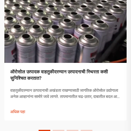
ऑरोसोल उत्पादक वाहतुकीदरम्यान उत्पादनाची स्थिरता कशी
सुनिश्चित करतात?
वाहतुकीदरम्यान उत्पादनाची अखंडता राखण्यासाठी जागतिक ऑरोसोल उद्योगाला
अनेक आव्हानांना सामोरे जावे लागते. तापमानातील चढ-उतार, दाबातील बदल आणि
हाताळणीच्या समस्यांपासून मोकळे व्हायला ऑरोसोल उत्पादकांनी व्यापक
उपाययोजना राबविल्या पाहिजेत.
अधिक पहा