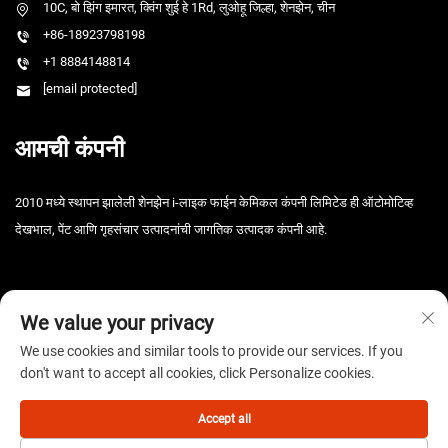
10C, बो झिंग इमारत, क्विंग शुई हे 1Rd, लुओहू जिल्हा, शेनझेन, चीन
+86-18923798198
+1 8884148814
[email protected]
आमची कंपनी
2010 मध्ये स्थापन झालेली शेनझेन i-लाइक फाईन केमिकल कंपनी लिमिटेड ही ऑटोमोटिव्ह
देखभाल, पेंट आणि गृहसंचार उत्पादनांची जागतिक उत्पादक कंपनी आहे.
We value your privacy
We use cookies and similar tools to provide our services. If you
don't want to accept all cookies, click Personalize cookies.
कॉपीराइट © 2025 शेनझेन आय-लाइक फाइन केमिकल कंपनी लिमिटेड. सर्व हक्क राखीव. -
गोपनीयता धोरण
Accept all