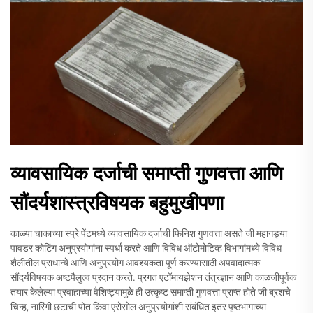
व्यावसायिक दर्जाची समाप्ती गुणवत्ता आणि
सौंदर्यशास्त्रविषयक बहुमुखीपणा
काळ्या चाकाच्या स्प्रे पेंटमध्ये व्यावसायिक दर्जाची फिनिश गुणवत्ता असते जी महागड्या
पावडर कोटिंग अनुप्रयोगांना स्पर्धा करते आणि विविध ऑटोमोटिव्ह विभागांमध्ये विविध
शैलीतील प्राधान्ये आणि अनुप्रयोग आवश्यकता पूर्ण करण्यासाठी अपवादात्मक
सौंदर्यविषयक अष्टपैलुत्व प्रदान करते. प्रगत एटॉमायझेशन तंत्रज्ञान आणि काळजीपूर्वक
तयार केलेल्या प्रवाहाच्या वैशिष्ट्यामुळे ही उत्कृष्ट समाप्ती गुणवत्ता प्राप्त होते जी ब्रशचे
चिन्ह, नारिंगी छटाची पोत किंवा एरोसोल अनुप्रयोगांशी संबंधित इतर पृष्ठभागाच्या