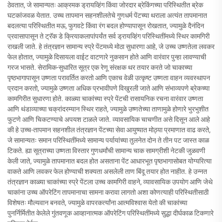
ठेवतात, जे सामान्यतः आक्रमक ड्रायव्हिंग किंवा जोरदार ब्रेकिंगच्या परिस्थितीत ब्रेक
घटकांजवळ येतात. उच्च तापमान सहनशीलतेचे गुणधर्म पेंटच्या थराला अत्यंत तापमानात
बदलत्या परिस्थितीत मऊ, फुगवटे किंवा रंग बदल होण्यापासून रोखतात, ज्यामुळे दैनंदिन
प्रवासापासून ते ट्रॅक डे क्रियाकलापांपर्यंत सर्व ड्रायव्हिंग परिस्थितींमध्ये स्थिर कामगिरी
राखली जाते. हे तंत्रज्ञान सामान्य स्प्रे पेंटमध्ये मोठा सुधारणा आहे, जे उच्च उष्णतेला लवकर
फेल होतात, ज्यामुळे दिसायला वाईट वाटणारे नुकसान होते आणि वारंवार पुन्हा लावण्याची
गरज भासते. सेरामिक-सुधारित सूत्र एक रेणू संरक्षक थर तयार करते जो चाकाच्या
पृष्ठभागापासून उष्णता परावर्तित करतो आणि एकाच वेळी उत्कृष्ट उष्णता वाहन व्यवस्थापन
प्रदान करतो, ज्यामुळे उष्णता अधिक प्रभावीपणे विखुरली जाते आणि संभाव्यपणे ब्रेकच्या
कामगिरीत सुधारणा होते. काळ्या चाकांच्या स्प्रे पेंटची रासायनिक रचना वारंवार उष्णता
आणि थंडाव्याच्या चक्रांदरम्यान स्थिर राहते, ज्यामुळे उष्णतेच्या ताणामुळे होणारे भुरभुशीत
फुटणे आणि चिकटण्याचे अपयश टाळले जाते. व्यावसायिक चाचणीत असे दिसून आले आहे
की हे उच्च-तापमान सहनशील तंत्रज्ञान पेंटच्या सेवा आयुष्यात मोठ्या प्रमाणात वाढ करते,
जे सामान्यतः समान परिस्थितींमध्ये सामान्य पर्यायांच्या तुलनेत दोन ते तीन पट जास्त काळ
टिकते. ह्या सूत्राच्या उष्णता विस्तार गुणधर्मांची सामान्य चाक सामग्रीशी नेटकी जुळवणी
केली जाते, ज्यामुळे तापमानात बदल होत असताना पेंट आधारभूत पृष्ठभागासोबत योग्यरित्या
वाकते आणि लवकर फेल होण्याची शक्यता असलेली ताण बिंदू तयार होत नाहीत. हे उन्नत
तंत्रज्ञान काळ्या चाकांच्या स्प्रे पेंटला उच्च कामगिरी वाहने, व्यावसायिक उपयोग आणि जेथे
चाकांना उच्च ऑपरेटिंग तापमानाचा सामना करावा लागतो अशा कोणत्याही परिस्थितीसाठी
विशेषतः मौल्यवान बनवते, ज्यामुळे वापरकर्त्यांना आत्मविश्वास येतो की चाकांच्या
पुनर्निर्मितीत केलेले गुंतवणूक आव्हानात्मक ऑपरेटिंग परिस्थितींमध्ये सुद्धा दीर्घकाळ टिकणारे