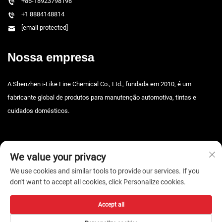
+86-18923798198
+1 8884148814
[email protected]
Nossa empresa
A Shenzhen i-Like Fine Chemical Co., Ltd., fundada em 2010, é um
fabricante global de produtos para manutenção automotiva, tintas e
cuidados domésticos.
We value your privacy
We use cookies and similar tools to provide our services. If you
don't want to accept all cookies, click Personalize cookies.
Copyright © 2026 Shenzhen i-Like Fine Chemical Co., Ltd. Todos os
direitos reservados. -
Política de Privacidade
Accept all