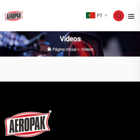
PT
Vídeos
Página Inicial
>
Vídeos