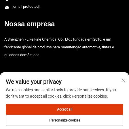
[email protected]
Nossa empresa
A Shenzhen i-Like Fine Chemical Co., Ltd., fundada em 2010, é um
fabricante global de produtos para manutenção automotiva, tintas e
cuidados domésticos.
We value your privacy
We use cookies and similar tools to provide our services. If you
don't want to accept all cookies, click Personalize cookies.
Direitos autorais © 2025 Shenzhen i-Like Fine Chemical Co., Ltd. Todos os
direitos reservados. -
Política de privacidade
Accept all
Personalize cookies