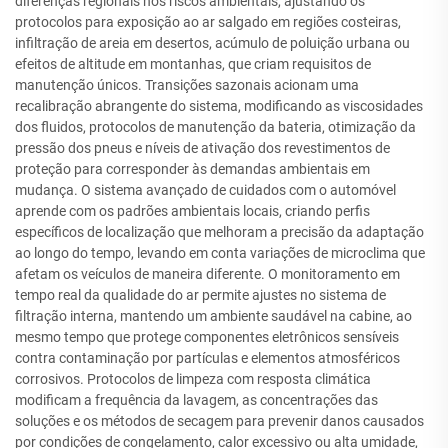
diferenças regionais nos riscos ambientais, ajustando os
protocolos para exposição ao ar salgado em regiões costeiras,
infiltração de areia em desertos, acúmulo de poluição urbana ou
efeitos de altitude em montanhas, que criam requisitos de
manutenção únicos. Transições sazonais acionam uma
recalibração abrangente do sistema, modificando as viscosidades
dos fluidos, protocolos de manutenção da bateria, otimização da
pressão dos pneus e níveis de ativação dos revestimentos de
proteção para corresponder às demandas ambientais em
mudança. O sistema avançado de cuidados com o automóvel
aprende com os padrões ambientais locais, criando perfis
específicos de localização que melhoram a precisão da adaptação
ao longo do tempo, levando em conta variações de microclima que
afetam os veículos de maneira diferente. O monitoramento em
tempo real da qualidade do ar permite ajustes no sistema de
filtração interna, mantendo um ambiente saudável na cabine, ao
mesmo tempo que protege componentes eletrônicos sensíveis
contra contaminação por partículas e elementos atmosféricos
corrosivos. Protocolos de limpeza com resposta climática
modificam a frequência da lavagem, as concentrações das
soluções e os métodos de secagem para prevenir danos causados
por condições de congelamento, calor excessivo ou alta umidade,