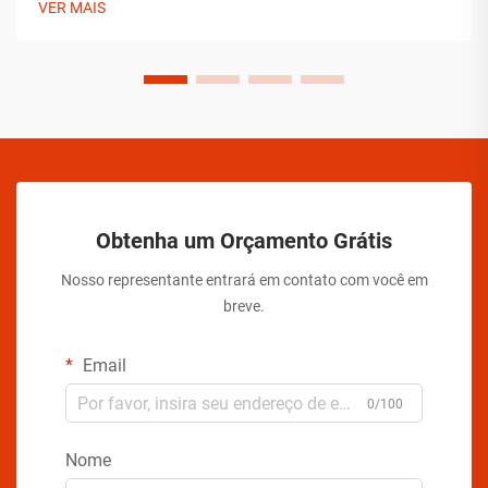
VER MAIS
aerossóis devem implementar soluções abrangentes para
assegurar a estabilidade do produto.
Obtenha um Orçamento Grátis
Nosso representante entrará em contato com você em
breve.
Email
0/100
Nome