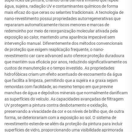
superfícies da pintura, criando uma barreira invisível que repele
água, sujeira, radiação UV e contaminantes químicos de forma
mais eficaz do que ceras ou selantes tradicionais. A tecnologia de
nano-revestimento possui propriedades autorregenerativas que
repararam automaticamente riscos menores e marcas de
redemoinho por meio de reorganização molecular ativada pela
exposição ao calor, mantendo uma aparência impecável sem
intervenção manual. Diferentemente dos métodos convencionais
de proteção que exigem reaplicação frequente, o nano-
revestimento car care advanced auto oferece proteção duradoura
que mantém sua eficácia por anos, reduzindo significativamente os
custos de manutenção e o tempo investido. As propriedades
hidrofóbicas criam um efeito acentuado de escoamento da água
que facilita a limpeza, permitindo que a sujeira e a graxa sejam
removidas com facilidade, ao mesmo tempo em que previne
manchas de água e depósitos minerais que normalmente danificam
as superfícies do veículo. As capacidades avançadas de filtragem
UV protegem a pintura contra desbotamento e oxidação,
preservando a vivacidade da cor e os níveis de brilho que, de outra
forma, se deteriorariam com a exposição ao sol. O sistema de
revestimento estende-se além da proteção da pintura para incluir
superfícies de vidro, proporcionando uma visibilidade aprimorada