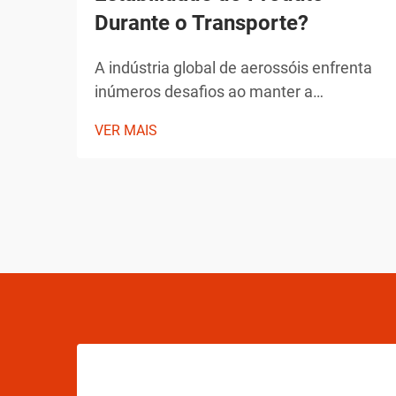
Durante o Transporte?
A indústria global de aerossóis enfrenta
inúmeros desafios ao manter a
integridade dos produtos durante o
VER MAIS
transporte. Desde flutuações de
temperatura até mudanças de pressão e
preocupações com manipulação, os
fabricantes de aerossóis devem
implementar soluções abrangentes para
assegurar a estabilidade do produto.