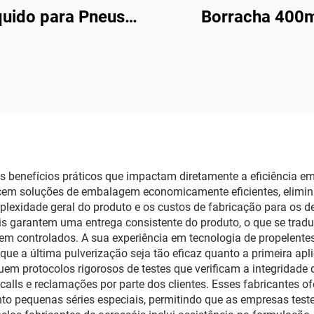
quido para Pneus
Borracha 400
l para Pneus Sem
Aerossol 390g Tin
ra Deve Ser Usado
Spray Removível 
Compressor de Ar
Rodas
 benefícios práticos que impactam diretamente a eficiência e
recem soluções de embalagem economicamente eficientes, elim
exidade geral do produto e os custos de fabricação para os d
s garantem uma entrega consistente do produto, o que se traduz
m controlados. A sua experiência em tecnologia de propelent
 que a última pulverização seja tão eficaz quanto a primeira ap
em protocolos rigorosos de testes que verificam a integridade 
ecalls e reclamações por parte dos clientes. Esses fabricantes 
o pequenas séries especiais, permitindo que as empresas tes