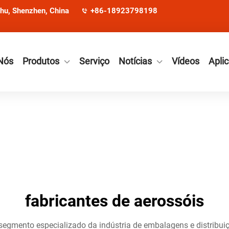
ohu, Shenzhen, China
+86-18923798198
Nós
Produtos
Serviço
Notícias
Vídeos
Apli
fabricantes de aerossóis
egmento especializado da indústria de embalagens e distribuiç