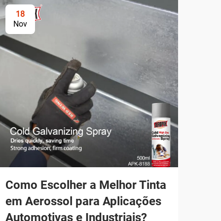
18
2
Nov
No
Como Escolher a Melhor Tinta
Co
em Aerossol para Aplicações
Per
Automotivas e Industriais?
Aer