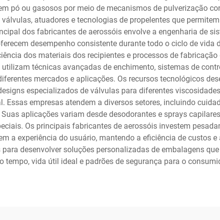
 em pó ou gasosos por meio de mecanismos de pulverização con
válvulas, atuadores e tecnologias de propelentes que permitem 
incipal dos fabricantes de aerossóis envolve a engenharia de 
erecem desempenho consistente durante todo o ciclo de vida do
ciência dos materiais dos recipientes e processos de fabricação
 utilizam técnicas avançadas de enchimento, sistemas de contr
ferentes mercados e aplicações. Os recursos tecnológicos dese
, designs especializados de válvulas para diferentes viscosidad
. Essas empresas atendem a diversos setores, incluindo cuidad
. Suas aplicações variam desde desodorantes e sprays capilares 
speciais. Os principais fabricantes de aerossóis investem pesa
 a experiência do usuário, mantendo a eficiência de custos e
s para desenvolver soluções personalizadas de embalagens que
tempo, vida útil ideal e padrões de segurança para o consumido