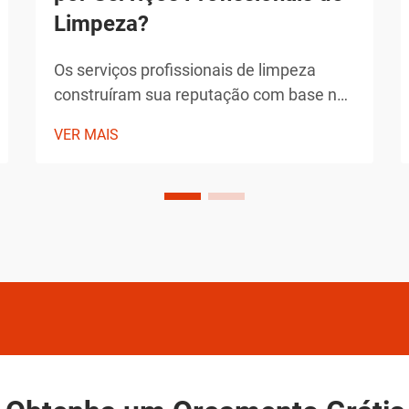
Limpeza?
Os serviços profissionais de limpeza
construíram sua reputação com base na
entrega de resultados excepcionais que
VER MAIS
superam os padrões típicos de limpeza
doméstica. Os produtos que escolhem
não são seleções arbitrárias, mas
soluções cuidadosamente selecionadas
que demonstraram sua eficácia ao longo
do tempo.