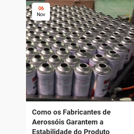
06
Nov
Como os Fabricantes de
Aerossóis Garantem a
Estabilidade do Produto