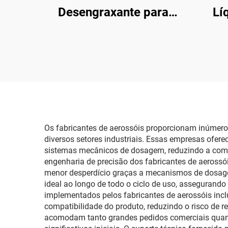
Desengraxante para
Lí
Motor 500ml
500m
Desengraxante
Câma
Automotivo à Base de
com 
Solvente para Limpeza
de Carros
Os fabricantes de aerossóis proporcionam inúmeros
diversos setores industriais. Essas empresas ofe
sistemas mecânicos de dosagem, reduzindo a compl
engenharia de precisão dos fabricantes de aerossói
menor desperdício graças a mecanismos de dosage
ideal ao longo de todo o ciclo de uso, assegurando
implementados pelos fabricantes de aerossóis inclu
compatibilidade do produto, reduzindo o risco de r
acomodam tanto grandes pedidos comerciais quant