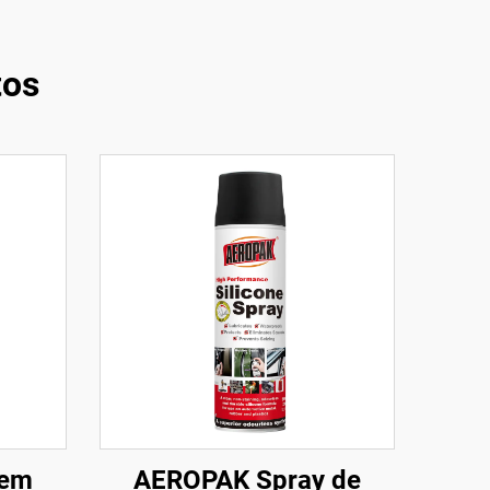
tos
 em
AEROPAK Spray de