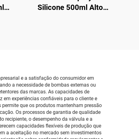
ml
Silicone 500ml Alto
ta em
Desempenho para
para
Aerossol Automotivo
mpresarial e a satisfação do consumidor em
inando a necessidade de bombas externas ou
etentores das marcas. As capacidades de
 em experiências confiáveis para o cliente e
es permite que os produtos mantenham pressão
licação. Os processos de garantia de qualidade
do recipiente, o desempenho da válvula e a
oferecem capacidades flexíveis de produção que
tem a aceitação no mercado sem investimentos