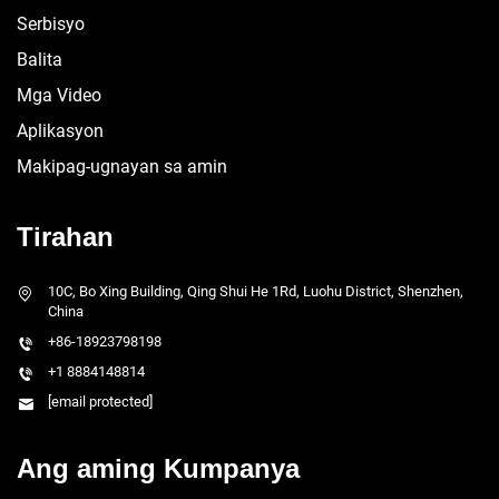
Serbisyo
Balita
Mga Video
Aplikasyon
Makipag-ugnayan sa amin
Tirahan
10C, Bo Xing Building, Qing Shui He 1Rd, Luohu District, Shenzhen,
China
+86-18923798198
+1 8884148814
[email protected]
Ang aming Kumpanya