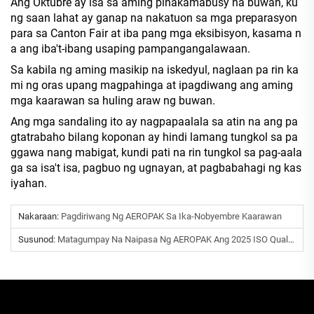
Ang Oktubre ay isa sa aming pinakamabusy na buwan, ku
ng saan lahat ay ganap na nakatuon sa mga preparasyon
para sa Canton Fair at iba pang mga eksibisyon, kasama n
a ang iba't-ibang usaping pampangangalawaan.
Sa kabila ng aming masikip na iskedyul, naglaan pa rin ka
mi ng oras upang magpahinga at ipagdiwang ang aming
mga kaarawan sa huling araw ng buwan.
Ang mga sandaling ito ay nagpapaalala sa atin na ang pa
gtatrabaho bilang koponan ay hindi lamang tungkol sa pa
ggawa nang mabigat, kundi pati na rin tungkol sa pag-aala
ga sa isa't isa, pagbuo ng ugnayan, at pagbabahagi ng kas
iyahan.
Nakaraan:
Pagdiriwang Ng AEROPAK Sa Ika-Nobyembre Kaarawan
Susunod:
Matagumpay Na Naipasa Ng AEROPAK Ang 2025 ISO Quality Management System Audit, Binibigyang-Diin Ang Pagsisikap Para Sa Kagalingan