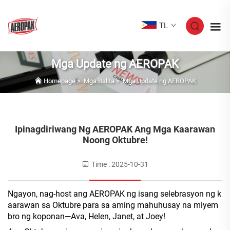
TL
Mga Update ng AEROPAK
Homepage
>
Mga Balita
>
Mga Update ng AEROPAK
Ipinagdiriwang Ng AEROPAK Ang Mga Kaarawan
Noong Oktubre!
Time : 2025-10-31
Ngayon, nag-host ang AEROPAK ng isang selebrasyon ng k
aarawan sa Oktubre para sa aming mahuhusay na miyem
bro ng koponan—Ava, Helen, Janet, at Joey!