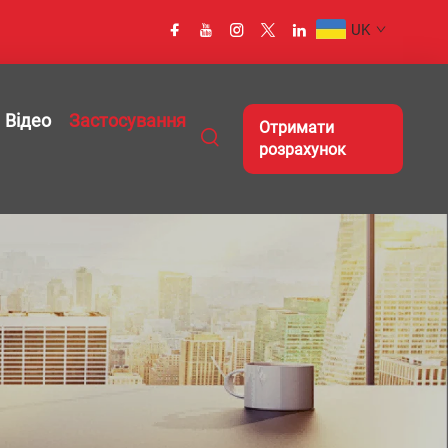
UK
Відео
Застосування
Отримати
розрахунок