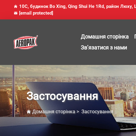
10C, будинок Bo Xing, Qing Shui He 1Rd, район Люху
[email protected]
Домашня сторінка
Зв’язатися з нами
Застосування
Домашня сторінка
>
Застосування