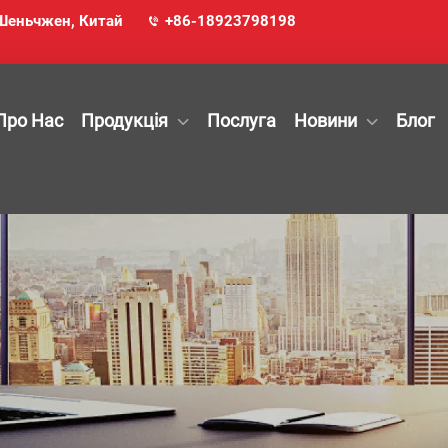
, Шеньчжен, Китай
+86-18923798198
Про Нас
Продукція
Послуга
Новини
Блог