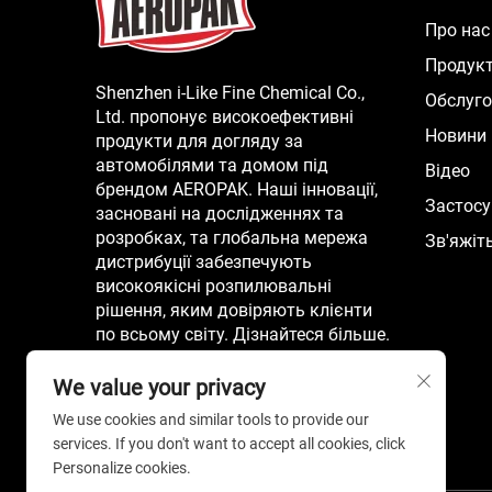
Про нас
Продук
Shenzhen i-Like Fine Chemical Co.,
Обслуг
Ltd. пропонує високоефективні
Новини
продукти для догляду за
автомобілями та домом під
Відео
брендом AEROPAK. Наші інновації,
Застос
засновані на дослідженнях та
розробках, та глобальна мережа
Зв'яжіт
дистрибуції забезпечують
високоякісні розпилювальні
рішення, яким довіряють клієнти
по всьому світу. Дізнайтеся більше.
We value your privacy
We use cookies and similar tools to provide our
services. If you don't want to accept all cookies, click
Personalize cookies.