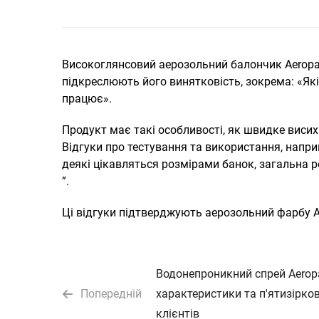
Високоглянсовий аерозольний балончик Aeropak,
підкреслюють його винятковість, зокрема: «Які
працює».
Продукт має такі особливості, як швидке висиха
Відгуки про тестування та використання, напр
деякі цікавляться розмірами банок, загальна р
”.
Ці відгуки підтверджують аерозольний фарбу A
Водонепроникний спрей Aeropa
Попередній
характеристики та п'ятизірков
клієнтів