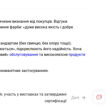
чезне визнання від покупців. Відгуки
лення фарби: «дуже висока якість і добре
тандартам (без свинцю, без хлору тощо).
юється», підкреслюють його надійність. Хоча
овий»
обслуговування
та високоякісне
продукти
зноманітних застосуваннях.
k: участь у виставках та затверджені
Далі
сертифікації