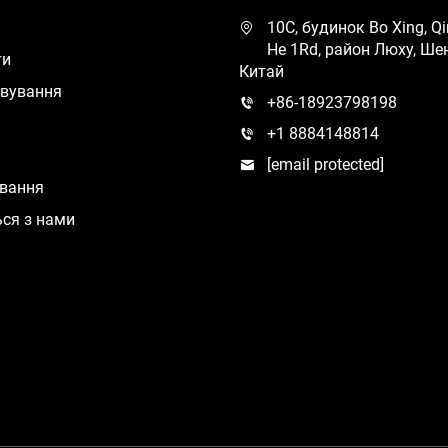
10C, будинок Bo Xing, Qi
He 1Rd, район Люху, Ше
ти
Китай
овування
+86-18923798198
+1 8884148814
[email protected]
ування
ься з нами