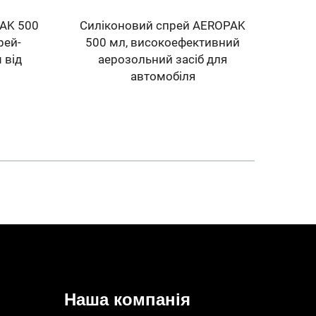
AK 500
Силіконовий спрей AEROPAK
Аер
рей-
500 мл, високоефективний
для
 від
аерозольний засіб для
р
автомобіля
гео
фа
Наша компанія