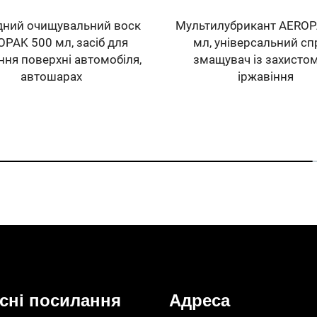
дний очищувальний воск
Мультилубрикант AEROP
PAK 500 мл, засіб для
мл, універсальний сп
ня поверхні автомобіля,
змащувач із захистом
автошарах
іржавіння
сні посилання
Адреса