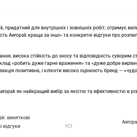
 придатний для внутрішніх і зовнішніх робіт, отримує вели
сть Aeropak краща за інші» та конкретні відгуки про розпи
ння, висока стійкість до зносу та відповідність суворим с
иклад «робить дуже гарне враження» та «дуже добре вирівн
еакція позитивна, і клієнти високо оцінюють бренд — «чуд
eropak як найкращий вибір за якістю та ефективністю в рі
k: виняткові
Aeropa
і відгуки
УСІ