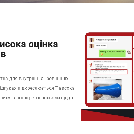
исока оцінка
ів
на для внутрішніх і зовнішніх
відгуках підкреслюється її висока
інших» та конкретні похвали щодо