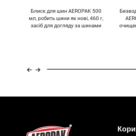
лей
Блиск для шин AEROPAK 500
Безво
360°,
мл, робить шини як нові, 460 г,
AERO
гальм
засіб для догляду за шинами
очищен
Кори