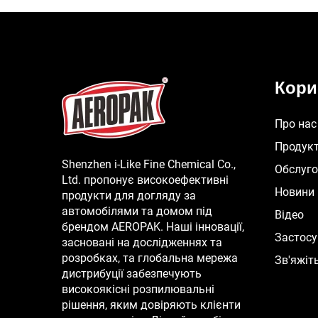
Кори
Про нас
Продук
Shenzhen i-Like Fine Chemical Co.,
Обслуг
Ltd. пропонує високоефективні
Новини
продукти для догляду за
автомобілями та домом під
Відео
брендом AEROPAK. Наші інновації,
Застос
засновані на дослідженнях та
розробках, та глобальна мережа
Зв'яжіт
дистрибуції забезпечують
високоякісні розпилювальні
рішення, яким довіряють клієнти