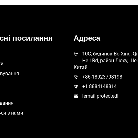
сні посилання
Адреса
10C, будинок Bo Xing, Qi
He 1Rd, район Люху, Ше
ти
Китай
овування
+86-18923798198
+1 8884148814
[email protected]
ування
ься з нами