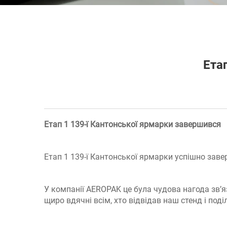
Ета
Етап 1 139-ї Кантонської ярмарки завершився
Етап 1 139-ї Кантонської ярмарки успішно заве
У компанії AEROPAK це була чудова нагода зв’
щиро вдячні всім, хто відвідав наш стенд і по