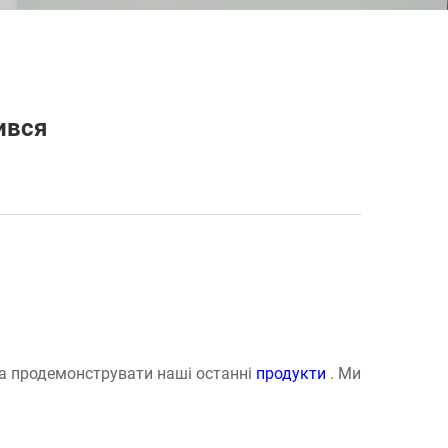
ився
та продемонструвати наші останні
продукти
. Ми