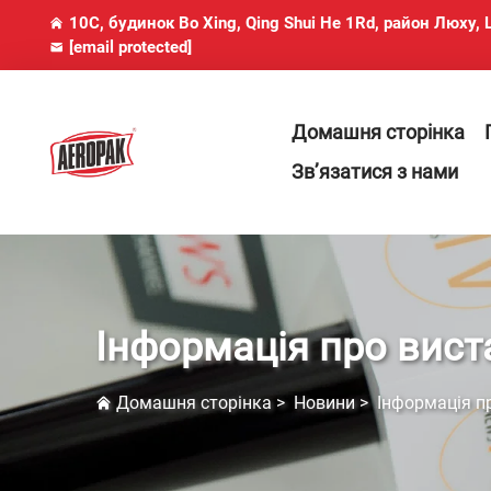
10C, будинок Bo Xing, Qing Shui He 1Rd, район Люху
[email protected]
Домашня сторінка
Зв’язатися з нами
Інформація про вист
Домашня сторінка
>
Новини
>
Інформація п