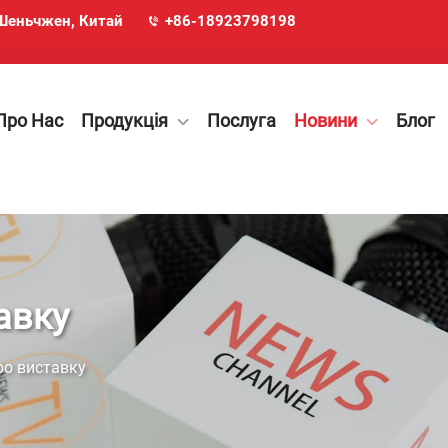
, Шеньчжен, Китай
+86-18923798198
Про Нас
Продукція
Послуга
Новини
Блог
авку
ро виставку