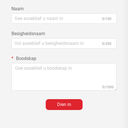
Naam
0/100
Besigheidsnaam
0/200
Boodskap
0/1000
Dien in