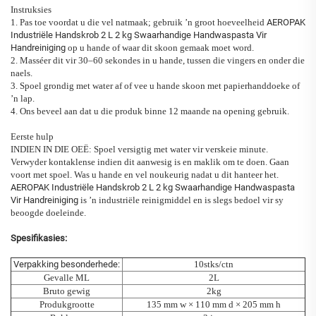
Instruksies
1. Pas toe voordat u die vel natmaak; gebruik ’n groot hoeveelheid
AEROPAK
Industriële Handskrob 2 L 2 kg Swaarhandige Handwaspasta Vir
Handreiniging
op u hande of waar dit skoon gemaak moet word.
2. Masséer dit vir 30–60 sekondes in u hande, tussen die vingers en onder die
naels.
3. Spoel grondig met water af of vee u hande skoon met papierhanddoeke of
’n lap.
4. Ons beveel aan dat u die produk binne 12 maande na opening gebruik.
Eerste hulp
INDIEN IN DIE OEË: Spoel versigtig met water vir verskeie minute.
Verwyder kontaklense indien dit aanwesig is en maklik om te doen. Gaan
voort met spoel. Was u hande en vel noukeurig nadat u dit hanteer het.
AEROPAK Industriële Handskrob 2 L 2 kg Swaarhandige Handwaspasta
Vir Handreiniging
is ’n industriële reinigmiddel en is slegs bedoel vir sy
beoogde doeleinde.
Spesifikasies:
Verpakking besonderhede:
10stks/ctn
Gevalle ML
2L
Bruto gewig
2kg
Produkgrootte
135 mm w × 110 mm d × 205 mm h