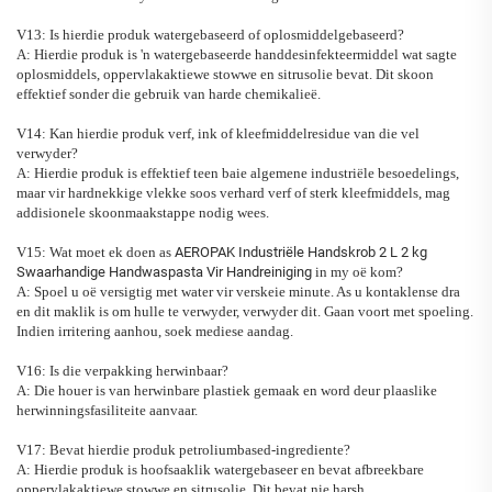
V13: Is hierdie produk watergebaseerd of oplosmiddelgebaseerd?
A: Hierdie produk is 'n watergebaseerde handdesinfekteermiddel wat sagte
oplosmiddels, oppervlakaktiewe stowwe en sitrusolie bevat. Dit skoon
effektief sonder die gebruik van harde chemikalieë.
V14: Kan hierdie produk verf, ink of kleefmiddelresidue van die vel
verwyder?
A: Hierdie produk is effektief teen baie algemene industriële besoedelings,
maar vir hardnekkige vlekke soos verhard verf of sterk kleefmiddels, mag
addisionele skoonmaakstappe nodig wees.
V15: Wat moet ek doen as
AEROPAK Industriële Handskrob 2 L 2 kg
Swaarhandige Handwaspasta Vir Handreiniging
in my oë kom?
A: Spoel u oë versigtig met water vir verskeie minute. As u kontaklense dra
en dit maklik is om hulle te verwyder, verwyder dit. Gaan voort met spoeling.
Indien irritering aanhou, soek mediese aandag.
V16: Is die verpakking herwinbaar?
A: Die houer is van herwinbare plastiek gemaak en word deur plaaslike
herwinningsfasiliteite aanvaar.
V17: Bevat hierdie produk petroliumbased-ingrediente?
A: Hierdie produk is hoofsaaklik watergebaseer en bevat afbreekbare
oppervlakaktiewe stowwe en sitrusolie. Dit bevat nie harsh