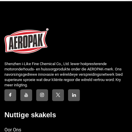
Shenzhen i-Like Fine Chemical Co., Ltd. lewer hoëpresterende
motoronderhouds- en huissorgprodukte onder die AEROPAK-merk. Ons
navorsingsgedrewe innovasie en wêreldwye verspreidingsnetwerk bied
superieure sproeie wat deur kliënte regoor die wêreld vertrou word. Kry
meer inligting.
Nuttige skakels
Oor Ons