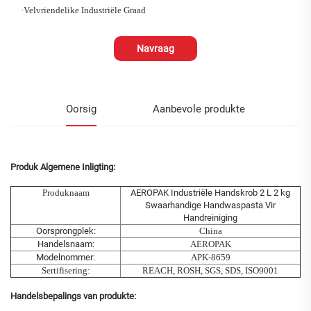
·
Velvriendelike Industriële Graad
Navraag
Oorsig
Aanbevole produkte
Produk Algemene Inligting:
Produknaam
AEROPAK Industriële Handskrob 2 L 2 kg
Swaarhandige Handwaspasta Vir
Handreiniging
Oorsprongplek:
China
Handelsnaam:
AEROPAK
Modelnommer:
APK-8659
Sertifisering:
REACH, ROSH, SGS, SDS, ISO9001
Handelsbepalings van produkte: