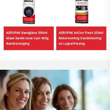
AEROPAK Bandglans 500ml
AEROPAK AirCon Fresh 200ml
Maak bande soos nuut 460g
Motorvoertuig Deodorisering
Bandverzorging
en Lugverfrissing