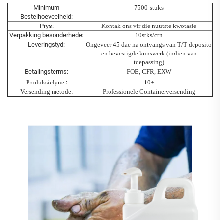
Minimum
7500-stuks
Bestelhoeveelheid:
Prys:
Kontak ons vir die nuutste kwotasie
Verpakking besonderhede:
10stks/ctn
Leveringstyd:
Ongeveer 45 dae na ontvangs van T/T-deposito
en bevestigde kunswerk (indien van
toepassing)
Betalingsterms:
FOB, CFR, EXW
Produksielyne
:
10+
Versending metode:
Professionele Containerversending