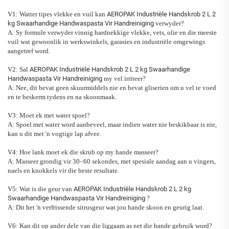
V1: Watter tipes vlekke en vuil kan
AEROPAK Industriële Handskrob 2 L 2
kg Swaarhandige Handwaspasta Vir Handreiniging
verwyder?
A: Sy formule verwyder vinnig hardnekkige vlekke, vets, olie en die meeste
vuil wat gewoonlik in werkswinkels, garasies en industriële omgewings
aangetref word.
V2: Sal
AEROPAK Industriële Handskrob 2 L 2 kg Swaarhandige
Handwaspasta Vir Handreiniging
my vel irriteer?
A: Nee, dit bevat geen skuurmiddels nie en bevat gliserien om u vel te voed
en te beskerm tydens en na skoonmaak.
V3: Moet ek met water spoel?
A: Spoel met water word aanbeveel, maar indien water nie beskikbaar is nie,
kan u dit met 'n vogtige lap afvee.
V4: Hoe lank moet ek die skrub op my hande masseer?
A: Masseer grondig vir 30–60 sekondes, met spesiale aandag aan u vingers,
naels en knokkels vir die beste resultate.
V5: Wat is die geur van
AEROPAK Industriële Handskrob 2 L 2 kg
Swaarhandige Handwaspasta Vir Handreiniging
?
A: Dit het 'n verfrissende sitrusgeur wat jou hande skoon en geurig laat.
V6: Kan dit op ander dele van die liggaam as net die hande gebruik word?