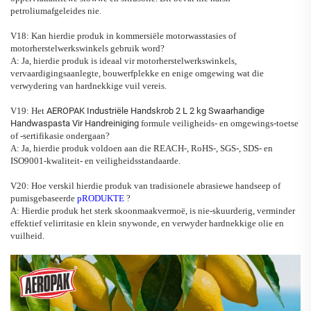
petroliumafgeleides nie.
V18: Kan hierdie produk in kommersiële motorwasstasies of
motorherstelwerkswinkels gebruik word?
A: Ja, hierdie produk is ideaal vir motorherstelwerkswinkels,
vervaardigingsaanlegte, bouwerfplekke en enige omgewing wat die
verwydering van hardnekkige vuil vereis.
V19: Het
AEROPAK Industriële Handskrob 2 L 2 kg Swaarhandige
Handwaspasta Vir Handreiniging
formule veiligheids- en omgewings-toetse
of -sertifikasie ondergaan?
A: Ja, hierdie produk voldoen aan die REACH-, RoHS-, SGS-, SDS- en
ISO9001-kwaliteit- en veiligheidsstandaarde.
V20: Hoe verskil hierdie produk van tradisionele abrasiewe handseep of
pumisgebaseerde
pRODUKTE
?
A: Hierdie produk het sterk skoonmaakvermoë, is nie-skuurderig, verminder
effektief velirritasie en klein snywonde, en verwyder hardnekkige olie en
vuilheid.