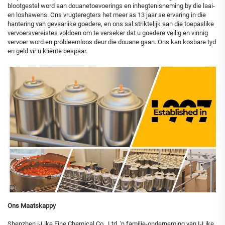
blootgestel word aan douanetoevoerings en inhegtenisneming by die laai-
en loshawens. Ons vrugteregters het meer as 13 jaar se ervaring in die
hantering van gevaarlike goedere, en ons sal striktelijk aan die toepaslike
vervoersvereistes voldoen om te verseker dat u goedere veilig en vinnig
vervoer word en probleemloos deur die douane gaan. Ons kan kosbare tyd
en geld vir u kliënte bespaar.
Ons Maatskappy
Shenzhen i-Like Fine Chemical Co., Ltd, 'n familie-onderneming van I-Like