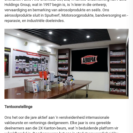
Holdings Group, wat in 1997 begin is, is 'n leier in die ontwerp,
vervaardiging en bemarking van aërosolprodukte en seëls. Ons
aërosolprodukte sluit in Spuitverf, Motorsorgprodukte, bandversorging en -
reparasie, en industriële doeleindes.
Tentoonstellinge
Ons het oor die jare aktief aan 'n verskeidenheid internasionale
vakbeurste en vertonings deelgeneem. Elke jaar is ons gereelde
deelnemers aan die 2X Kanton-beurs, wat 'n beduidende platform vir