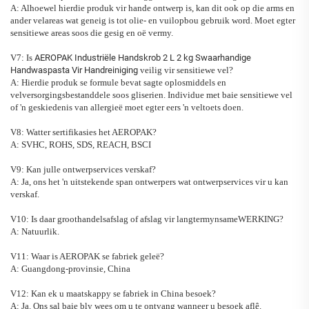
A: Alhoewel hierdie produk vir hande ontwerp is, kan dit ook op die arms en
ander velareas wat geneig is tot olie- en vuilopbou gebruik word. Moet egter
sensitiewe areas soos die gesig en oë vermy.
V7: Is
AEROPAK Industriële Handskrob 2 L 2 kg Swaarhandige
Handwaspasta Vir Handreiniging
veilig vir sensitiewe vel?
A: Hierdie produk se formule bevat sagte oplosmiddels en
velversorgingsbestanddele soos gliserien. Individue met baie sensitiewe vel
of 'n geskiedenis van allergieë moet egter eers 'n veltoets doen.
V8: Watter sertifikasies het AEROPAK?
A: SVHC, ROHS, SDS, REACH, BSCI
V9: Kan julle ontwerpservices verskaf?
A:
Ja, ons het 'n uitstekende span ontwerpers wat ontwerpservices vir u kan
verskaf.
V10: Is daar groothandelsafslag of afslag vir langtermynsameWERKING?
A:
Natuurlik.
V11: Waar is AEROPAK se fabriek geleë?
A:
Guangdong-provinsie, China
V12: Kan ek u maatskappy se fabriek in China besoek?
A:
Ja. Ons sal baie bly wees om u te ontvang wanneer u besoek aflê.