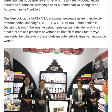
wêreldhandel is. Daarbenewens het ons 'n sterk teenwoordigheid by
beroemde outomobielvertonings soos Automechanika Shanghai en
Automechanika Frankfurt.
Ons tree ook op by AAPEX VSA, 'n toonaangewende geleentheid in die
motoronderhoudsbedryf. Die EISENWARENMESSE Beurs Keulen in
Duitsland is nog 'n belangrike gebeurtenis op ons kalender, wat ons in
staat stel om ons produkte te vertoon en kontak te maak met 'n wye
verskeidenheid bedryfsprofessiotele en potensiële kliënte van regoor die
wêreld.