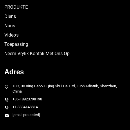
PRODUKTE
Diens
Nuus
Video's
Toepassing
Neem Vrylik Kontak Met Ons Op
Adres
10C, Bo Xing Gebou, Qing Shui He 1Rd, Luohu-distrik, Shenzhen,
China
+86-18923798198
+1 8884148814
[email protected]