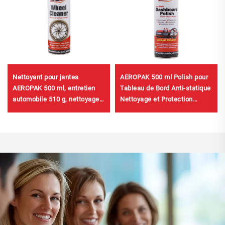
Nettoyant pour jantes
AEROPAK 500 ml Polish pour
AEROPAK 500 ml, entretien
Tableau de Bord Anti-statique
automobile 510 g, nettoyage
Nettoyage et Protection
de voiture pour jantes
Intérieure