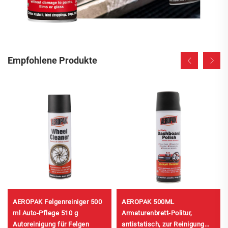
Empfohlene Produkte
AEROPAK Felgenreiniger 500
AEROPAK 500ML
ml Auto-Pflege 510 g
Armaturenbrett-Politur,
Autoreinigung für Felgen
antistatisch, zur Reinigung