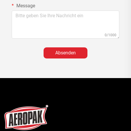
Message
0/1000
Absenden