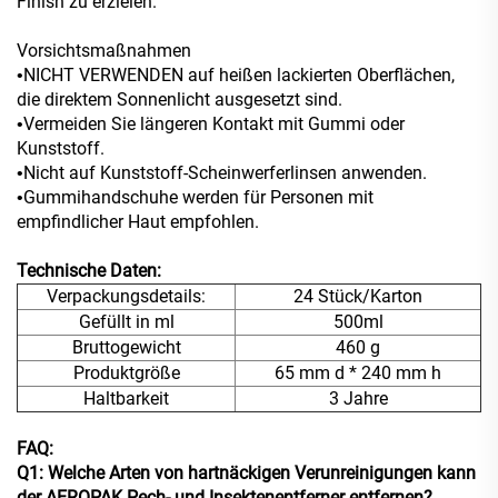
Finish zu erzielen.
Vorsichtsmaßnahmen
NICHT VERWENDEN auf heißen lackierten Oberflächen,
•
die direktem Sonnenlicht ausgesetzt sind.
Vermeiden Sie längeren Kontakt mit Gummi oder
•
Kunststoff.
Nicht auf Kunststoff-Scheinwerferlinsen anwenden.
•
Gummihandschuhe werden für Personen mit
•
empfindlicher Haut empfohlen.
Technische Daten:
Verpackungsdetails:
24 Stück/Karton
Gefüllt in ml
500ml
Bruttogewicht
460 g
Produktgröße
65 mm d * 240 mm h
Haltbarkeit
3 Jahre
FAQ:
Q1: Welche Arten von hartnäckigen Verunreinigungen kann
der AEROPAK Pech- und Insektenentferner entfernen?