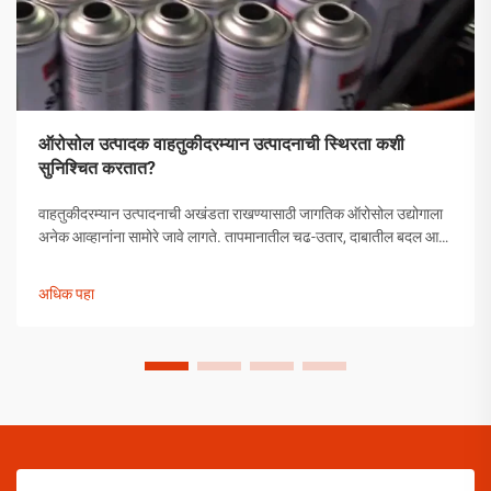
ऑरोसोल उत्पादक वाहतुकीदरम्यान उत्पादनाची स्थिरता कशी
सुनिश्चित करतात?
वाहतुकीदरम्यान उत्पादनाची अखंडता राखण्यासाठी जागतिक ऑरोसोल उद्योगाला
अनेक आव्हानांना सामोरे जावे लागते. तापमानातील चढ-उतार, दाबातील बदल आणि
हाताळणीच्या समस्यांपासून मोकळे व्हायला ऑरोसोल उत्पादकांनी व्यापक
उपाययोजना राबविल्या पाहिजेत.
अधिक पहा