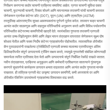
प्रणाली आणि कच्च्या मालाच्या रचनेपासून अंतिम असेंब्लीपर्यंत उत्पादनाच्या प्रत्येक पैलूचे
निरीक्षण करणाऱ्या कठोर चाचणी प्रक्रिया समाविष्ट आहेत. प्रगत चाचणी सुविधा दबाव
चाचणी, फुटण्याची चाचणी, रिसाव शोधणे आणि मापनात्मक तपासणी यांची चाचणी करतात
जेणेकरून प्रत्येक कंटेनर डॉट (DOT), यूएन (UN) आणि एएसटीएम (ASTM)
तरतुदींसह आंतरराष्ट्रीय सुरक्षा आवश्यकतांना पूर्णपणे पूर्तता करेल. तापमान चक्र चाचणी
अत्यंत कठोर साठवणूक आणि वाहतूक परिस्थितीचे अनुकरण करते आणि विविध पर्यावरणीय
परिस्थितीत कंटेनरच्या कामगिरीची खात्री देते. स्वयंचलित गुणवत्ता तपासणी प्रणाली
अत्यंत उच्च-रिझोल्यूशन कॅमेरे आणि लेझर मापन तंत्रज्ञान वापरतात जेणेकरून सूक्ष्म दोष
शोधता येतील आणि फक्त निर्दोष कंटेनर ग्राहकांपर्यंत पोहोचतील. व्यावसायिक अ‍ॅरोसॉल
कॅन पुरवठादारांनी राखलेल्या ट्रेसेबिलिटी प्रणाली कच्च्या मालाच्या प्राप्तीपासून अंतिम
डिलिव्हरीपर्यंत संपूर्ण उत्पादनाचे ट्रॅकिंग सक्षम करते, ज्यामुळे गुणवत्तेशी संबंधित कोणत्याही
समस्येला त्वरित प्रतिसाद देता येतो आणि उत्पादनाचे संपूर्ण निर्बंधित रेकॉर्ड राखले जातात.
नवीन तंत्रज्ञानात, प्रक्रिया अनुकूलन आणि कर्मचारी प्रशिक्षणात सातत्याने गुंतवणूक
करणारे सुधारणेचे कार्यक्रम उत्पादन क्षमता वाढवतात आणि अत्यंत कठोर गुणवत्ता मानके
राखतात. ही तांत्रिक प्रगती थेट उत्कृष्ट उत्पादन कामगिरी, कमी अपयशाचे दर आणि
अ‍ॅरोसॉल पॅकेजिंग उपायांमध्ये ग्राहकांच्या विश्वासात वाढ करते.