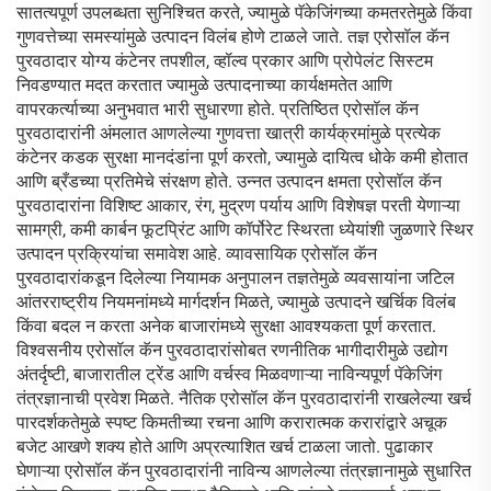
सातत्यपूर्ण उपलब्धता सुनिश्चित करते, ज्यामुळे पॅकेजिंगच्या कमतरतेमुळे किंवा
गुणवत्तेच्या समस्यांमुळे उत्पादन विलंब होणे टाळले जाते. तज्ञ एरोसॉल कॅन
पुरवठादार योग्य कंटेनर तपशील, व्हॉल्व प्रकार आणि प्रोपेलंट सिस्टम
निवडण्यात मदत करतात ज्यामुळे उत्पादनाच्या कार्यक्षमतेत आणि
वापरकर्त्याच्या अनुभवात भारी सुधारणा होते. प्रतिष्ठित एरोसॉल कॅन
पुरवठादारांनी अंमलात आणलेल्या गुणवत्ता खात्री कार्यक्रमांमुळे प्रत्येक
कंटेनर कडक सुरक्षा मानदंडांना पूर्ण करतो, ज्यामुळे दायित्व धोके कमी होतात
आणि ब्रँडच्या प्रतिमेचे संरक्षण होते. उन्नत उत्पादन क्षमता एरोसॉल कॅन
पुरवठादारांना विशिष्ट आकार, रंग, मुद्रण पर्याय आणि विशेषज्ञ परती येणाऱ्या
सामग्री, कमी कार्बन फूटप्रिंट आणि कॉर्पोरेट स्थिरता ध्येयांशी जुळणारे स्थिर
उत्पादन प्रक्रियांचा समावेश आहे. व्यावसायिक एरोसॉल कॅन
पुरवठादारांकडून दिलेल्या नियामक अनुपालन तज्ञतेमुळे व्यवसायांना जटिल
आंतरराष्ट्रीय नियमनांमध्ये मार्गदर्शन मिळते, ज्यामुळे उत्पादने खर्चिक विलंब
किंवा बदल न करता अनेक बाजारांमध्ये सुरक्षा आवश्यकता पूर्ण करतात.
विश्वसनीय एरोसॉल कॅन पुरवठादारांसोबत रणनीतिक भागीदारीमुळे उद्योग
अंतर्दृष्टी, बाजारातील ट्रेंड आणि वर्चस्व मिळवणाऱ्या नाविन्यपूर्ण पॅकेजिंग
तंत्रज्ञानाची प्रवेश मिळते. नैतिक एरोसॉल कॅन पुरवठादारांनी राखलेल्या खर्च
पारदर्शकतेमुळे स्पष्ट किमतीच्या रचना आणि करारात्मक करारांद्वारे अचूक
बजेट आखणे शक्य होते आणि अप्रत्याशित खर्च टाळला जातो. पुढाकार
घेणाऱ्या एरोसॉल कॅन पुरवठादारांनी नाविन्य आणलेल्या तंत्रज्ञानामुळे सुधारित