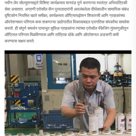
नवीन लेप सोल्यूशन्सद्वारे विशिष्ट कार्यक्षमता मानदंड पूर्ण करणाऱ्या स्वतंत्र अभियांत्रिकी
सेवा असतात. अग्रणी एरोसॉल कॅन पुरवठादारांनी अवलंबलेला दीर्घकालीन सामायिक संबंध
दृष्टिकोन नियमित खाते समीक्षा, कार्यक्षमता ऑप्टिमायझेशन शिफारसी आणि ग्राहकांच्या
ऑपरेशन्सवर परिणाम करू शकणाऱ्या उद्योगातील विकासाबद्दल प्रागतिक संपर्कांचा समावेश
करतो. ही संपूर्ण समर्थन पायाभूत सुविधा ग्राहकांना त्यांच्या एरोसॉल पॅकेजिंग गुंतवणुकीतून
ऑप्टिमल परिणाम मिळविण्यास आणि तांत्रिक धोके आणि ऑपरेशनल अडचणी कमी
करण्यास सक्षम करते.