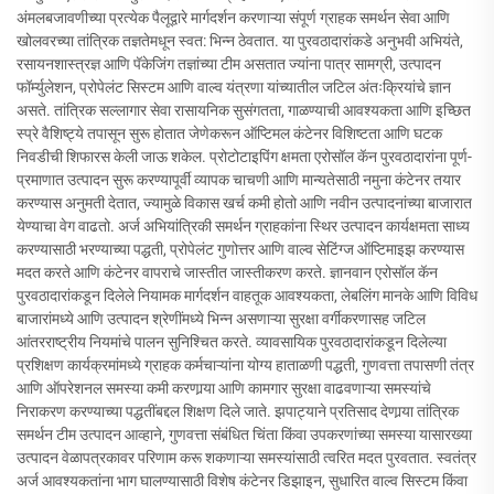
अंमलबजावणीच्या प्रत्येक पैलूद्वारे मार्गदर्शन करणाऱ्या संपूर्ण ग्राहक समर्थन सेवा आणि
खोलवरच्या तांत्रिक तज्ञतेमधून स्वत: भिन्न ठेवतात. या पुरवठादारांकडे अनुभवी अभियंते,
रसायनशास्त्रज्ञ आणि पॅकेजिंग तज्ञांच्या टीम असतात ज्यांना पात्र सामग्री, उत्पादन
फॉर्म्युलेशन, प्रोपेलंट सिस्टम आणि वाल्व यंत्रणा यांच्यातील जटिल अंतःक्रियांचे ज्ञान
असते. तांत्रिक सल्लागार सेवा रासायनिक सुसंगतता, गाळण्याची आवश्यकता आणि इच्छित
स्प्रे वैशिष्ट्ये तपासून सुरू होतात जेणेकरून ऑप्टिमल कंटेनर विशिष्टता आणि घटक
निवडीची शिफारस केली जाऊ शकेल. प्रोटोटाइपिंग क्षमता एरोसॉल कॅन पुरवठादारांना पूर्ण-
प्रमाणात उत्पादन सुरू करण्यापूर्वी व्यापक चाचणी आणि मान्यतेसाठी नमुना कंटेनर तयार
करण्यास अनुमती देतात, ज्यामुळे विकास खर्च कमी होतो आणि नवीन उत्पादनांच्या बाजारात
येण्याचा वेग वाढतो. अर्ज अभियांत्रिकी समर्थन ग्राहकांना स्थिर उत्पादन कार्यक्षमता साध्य
करण्यासाठी भरण्याच्या पद्धती, प्रोपेलंट गुणोत्तर आणि वाल्व सेटिंग्ज ऑप्टिमाइझ करण्यास
मदत करते आणि कंटेनर वापराचे जास्तीत जास्तीकरण करते. ज्ञानवान एरोसॉल कॅन
पुरवठादारांकडून दिलेले नियामक मार्गदर्शन वाहतूक आवश्यकता, लेबलिंग मानके आणि विविध
बाजारांमध्ये आणि उत्पादन श्रेणींमध्ये भिन्न असणाऱ्या सुरक्षा वर्गीकरणासह जटिल
आंतरराष्ट्रीय नियमांचे पालन सुनिश्चित करते. व्यावसायिक पुरवठादारांकडून दिलेल्या
प्रशिक्षण कार्यक्रमांमध्ये ग्राहक कर्मचाऱ्यांना योग्य हाताळणी पद्धती, गुणवत्ता तपासणी तंत्र
आणि ऑपरेशनल समस्या कमी करणार्‍या आणि कामगार सुरक्षा वाढवणाऱ्या समस्यांचे
निराकरण करण्याच्या पद्धतींबद्दल शिक्षण दिले जाते. झपाट्याने प्रतिसाद देणार्‍या तांत्रिक
समर्थन टीम उत्पादन आव्हाने, गुणवत्ता संबंधित चिंता किंवा उपकरणांच्या समस्या यासारख्या
उत्पादन वेळापत्रकावर परिणाम करू शकणाऱ्या समस्यांसाठी त्वरित मदत पुरवतात. स्वतंत्र
अर्ज आवश्यकतांना भाग घालण्यासाठी विशेष कंटेनर डिझाइन, सुधारित वाल्व सिस्टम किंवा