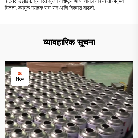
कंटेनर डिझाइन, सुधारित सुरक्षा वैशिष्ट्ये आणि चांगले वापरकर्ता अनुभव
मिळतो, ज्यामुळे ग्राहक समाधान आणि विश्वास वाढतो.
व्यावहारिक सूचना
06
Nov