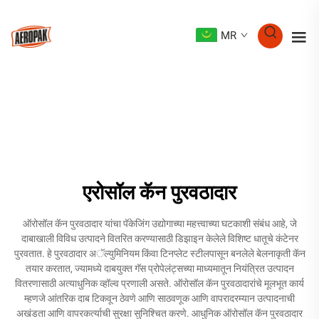
MR
एरोसॉल कॅन पुरवठादार
ऑरोसॉल कॅन पुरवठादार यांचा पॅकेजिंग उद्योगाच्या महत्त्वाच्या घटकाशी संबंध आहे, जे
दाबाखाली विविध उत्पादने वितरित करण्यासाठी डिझाइन केलेले विशिष्ट धातूचे कंटेनर
पुरवतात. हे पुरवठादार अॅल्युमिनियम किंवा टिनप्लेट स्टीलपासून बनलेले बेलनाकृती कॅन
तयार करतात, ज्यामध्ये दाबयुक्त गॅस प्रोपेलंट्सच्या माध्यमातून नियंत्रित उत्पादन
वितरणासाठी अत्याधुनिक व्हॉल्व प्रणाली असते. ऑरोसॉल कॅन पुरवठादारांचे मूलभूत कार्य
म्हणजे आंतरिक दाब टिकवून ठेवणे आणि साठवणूक आणि वापरादरम्यान उत्पादनाची
अखंडता आणि वापरकर्त्याची सुरक्षा सुनिश्चित करणे. आधुनिक ऑरोसॉल कॅन पुरवठादार