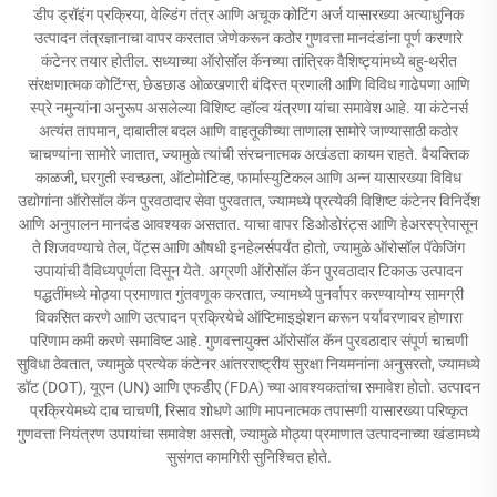
डीप ड्रॉइंग प्रक्रिया, वेल्डिंग तंत्र आणि अचूक कोटिंग अर्ज यासारख्या अत्याधुनिक
उत्पादन तंत्रज्ञानाचा वापर करतात जेणेकरून कठोर गुणवत्ता मानदंडांना पूर्ण करणारे
कंटेनर तयार होतील. सध्याच्या ऑरोसॉल कॅनच्या तांत्रिक वैशिष्ट्यांमध्ये बहु-थरीत
संरक्षणात्मक कोटिंग्स, छेडछाड ओळखणारी बंदिस्त प्रणाली आणि विविध गाढेपणा आणि
स्प्रे नमुन्यांना अनुरूप असलेल्या विशिष्ट व्हॉल्व यंत्रणा यांचा समावेश आहे. या कंटेनर्स
अत्यंत तापमान, दाबातील बदल आणि वाहतूकीच्या ताणाला सामोरे जाण्यासाठी कठोर
चाचण्यांना सामोरे जातात, ज्यामुळे त्यांची संरचनात्मक अखंडता कायम राहते. वैयक्तिक
काळजी, घरगुती स्वच्छता, ऑटोमोटिव्ह, फार्मास्युटिकल आणि अन्न यासारख्या विविध
उद्योगांना ऑरोसॉल कॅन पुरवठादार सेवा पुरवतात, ज्यामध्ये प्रत्येकी विशिष्ट कंटेनर विनिर्देश
आणि अनुपालन मानदंड आवश्यक असतात. याचा वापर डिओडोरंट्स आणि हेअरस्प्रेपासून
ते शिजवण्याचे तेल, पेंट्स आणि औषधी इनहेलर्सपर्यंत होतो, ज्यामुळे ऑरोसॉल पॅकेजिंग
उपायांची वैविध्यपूर्णता दिसून येते. अग्रणी ऑरोसॉल कॅन पुरवठादार टिकाऊ उत्पादन
पद्धतींमध्ये मोठ्या प्रमाणात गुंतवणूक करतात, ज्यामध्ये पुनर्वापर करण्यायोग्य सामग्री
विकसित करणे आणि उत्पादन प्रक्रियेचे ऑप्टिमाइझेशन करून पर्यावरणावर होणारा
परिणाम कमी करणे समाविष्ट आहे. गुणवत्तायुक्त ऑरोसॉल कॅन पुरवठादार संपूर्ण चाचणी
सुविधा ठेवतात, ज्यामुळे प्रत्येक कंटेनर आंतरराष्ट्रीय सुरक्षा नियमनांना अनुसरतो, ज्यामध्ये
डॉट (DOT), यूएन (UN) आणि एफडीए (FDA) च्या आवश्यकतांचा समावेश होतो. उत्पादन
प्रक्रियेमध्ये दाब चाचणी, रिसाव शोधणे आणि मापनात्मक तपासणी यासारख्या परिष्कृत
गुणवत्ता नियंत्रण उपायांचा समावेश असतो, ज्यामुळे मोठ्या प्रमाणात उत्पादनाच्या खंडामध्ये
सुसंगत कामगिरी सुनिश्चित होते.