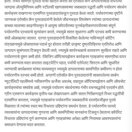
होतो. स्थिर सामग्री पुरवठा याची खात्री करतो की एरोसॉल कॅन उत्पादनासाठी वापरल्या
जाणार्‍या अ‍ॅल्युमिनियम आणि स्टीलची खाणकामाच्या जबाबदार पद्धती आणि पर्यावरण संवर्धन
कार्यक्रम राखणाऱ्या प्रमाणित पुरवठादारांकडून पुरवठा केला जातो. पर्यावरणाच्या दृष्टीने
जागरूक एरोसॉल कॅन पुरवठादारांनी केलेले जीवनचक्र विश्लेषण त्यांच्या उत्पादनांच्या
कच्च्या मालाच्या काढणीपासून ते आयुष्य संपेपर्यंतच्या पुनर्चक्रीकरणापर्यंतच्या संपूर्ण
पर्यावरणीय प्रभावाचे मूल्यांकन करते, ज्यामुळे सतत सुधारणा आणि प्रभाव कमी करण्याच्या
संधी ओळखल्या जातात. प्रगत पुरवठादारांनी विकसित केलेल्या नाविन्यपूर्ण कोटिंग
तंत्रज्ञानामुळे धोकादायक पदार्थ दूर होतात तरीही उत्कृष्ट दुष्प्रतिक्रिया प्रतिरोध आणि
उत्पादन सुसंगतता टिकवून ठेवली जाते, ज्यामुळे कार्यस्थळाचे वातावरण सुरक्षित राहते आणि
पर्यावरणाचे दूषण कमी होते. पॅकेजिंग ऑप्टिमायझेशन कार्यक्रम ग्राहकांना सामग्रीचा वापर
कमी करण्यास मदत करतात लाइटवेटिंग पहल, पर्यायी प्रोपेलंट सिस्टम आणि सुधारित
भरण्याची कार्यक्षमता यांच्या माध्यमातून ज्यामुळे उत्पादनाच्या कामगिरीत कमीपणा न होता
पर्यावरणीय प्रभाव कमी होतो. अग्रणी एरोसॉल कॅन पुरवठादारांनी साकारलेल्या कार्बन
न्यूट्रॅलिटी पहलींमध्ये नवीकरणीय ऊर्जेचा अवलंब, वाहतूक ऑप्टिमायझेशन आणि ऑफसेट
कार्यक्रमांचा समावेश आहे, ज्यामुळे पर्यावरण संवर्धनाच्या गंभीर वचनबद्धतेचे प्रदर्शन होते.
ग्रीन प्रमाणन कार्यक्रम तृतीय-पक्ष लेखापरक्षण आणि सतत निरीक्षणाद्वारे स्थिर पद्धतींची
प्रमाणित करतात, ज्यामुळे ग्राहकांना पर्यावरणीय जबाबदारीचे दस्तऐवजीकृत पुरावे
मिळतात जे त्यांच्या स्वत:च्या स्थिरता उद्दिष्टांना समर्थन देतात. हे पर्यावरणीय फायदे
व्यवसायांना उत्पादनाच्या गुणवत्ता आणि कामगिरीच्या मानकांना टिकवून ठेवताना कॉर्पोरेट
स्थिरता उद्दिष्टांना पूर्ण करण्यास आणि ग्राहकांच्या अपेक्षा आणि नियामक आवश्यकतांना
समाधान देण्यास मदत करतात.