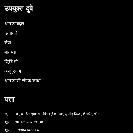
उपयुक्त दुवे
आमच्याबद्दल
उत्पादने
सेवा
बातम्या
व्हिडिओ
अनुप्रयोग
आमच्याशी संपर्क साधा
पत्ता
10C, बो झिंग इमारत, क्विंग शुई हे 1Rd, लुओहू जिल्हा, शेनझेन, चीन
+86-18923798198
+1 8884148814