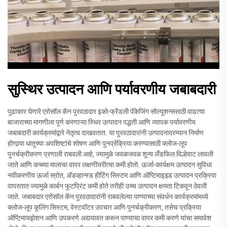
सुस्थिर उत्पादन आणि पर्यावरणीय जबाबदारी
पुढाकार घेणारे एरोसॉल कॅन पुरवठादार इको-फ्रेंडली पॅकेजिंग सोल्यूशन्ससाठी वाढत्या
बाजाराच्या मागणीला पूर्ण करणाऱ्या स्थिर उत्पादन पद्धती आणि व्यापक पर्यावरणीय
जबाबदारी कार्यक्रमांद्वारे नेतृत्व दाखवतात. या पुरवठादारांनी उत्पादनादरम्यान निर्माण
होणार्‍या धातूच्या अपशिष्टांचे शोषण आणि पुनर्प्रक्रिया करण्यासाठी क्लोज-लूप
पुनर्चक्रीकरण प्रणाली राबवली आहे, ज्यामुळे जवळजवळ शून्य लँडफिल विल्हेवाट लावली
जाते आणि कच्च्या मालाचा वापर लक्षणीयरीत्या कमी होतो. ऊर्जा-कार्यक्षम उत्पादन सुविधा
नवीकरणीय ऊर्जा स्रोत, अ‍ॅडव्हान्स्ड हीटिंग सिस्टम आणि ऑप्टिमाइझ्ड उत्पादन प्रक्रिया
वापरतात ज्यामुळे कार्बन फूटप्रिंट कमी होते तरीही उच्च उत्पादन क्षमता टिकवून ठेवली
जाते. जबाबदार एरोसॉल कॅन पुरवठादारांनी राबवलेल्या पाण्याच्या संवर्धन कार्यक्रमांमध्ये
क्लोज-लूप कूलिंग सिस्टम, वेस्टवॉटर उपचार आणि पुनर्चक्रीकरण, तसेच प्रक्रिया
ऑप्टिमायझेशन आणि उपकरणे अद्ययावत करून पाण्याचा वापर कमी करणे यांचा समावेश