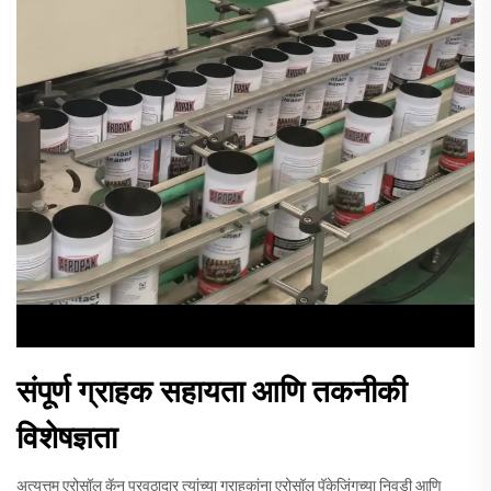
संपूर्ण ग्राहक सहायता आणि तकनीकी
विशेषज्ञता
अत्युत्तम एरोसॉल कॅन पुरवठादार त्यांच्या ग्राहकांना एरोसॉल पॅकेजिंगच्या निवडी आणि