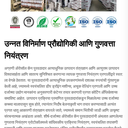
उन्नत विनिर्माण प्रौद्योगिकी आणि गुणवत्ता
नियंत्रण
अग्रणी अ‍ॅरोसॉल कॅन पुरवठादार अत्याधुनिक उत्पादन तंत्रज्ञान आणि अत्युत्तम उत्पादन
विश्वासार्हता आणि सातत्य सुनिश्चित करणाऱ्या व्यापक गुणवत्ता नियंत्रण प्रणालींद्वारे स्वत:
ला वेगळे ठेवतात. या पुरवठादारांनी अत्याधुनिक उपकरणांमध्ये दशलक्ष रुपयांची गुंतवणूक
केली आहे, ज्यामध्ये स्वयंचलित डीप ड्रॉइंग मशीन्स, अचूक वेल्डिंग प्रणाली आणि उच्च
दर्जाच्या उद्योग मानकांना अनुसरणारी कंटेनर तयार करणारी प्रगत कोटिंग अ‍ॅप्लिकेशन्स
समाविष्ट आहेत. उत्पादन प्रक्रिया प्रमाणित पुरवठादारांकडून मिळालेल्या उच्च दर्जाच्या
कच्च्या मालापासून सुरू होते, त्यानंतर निर्दोष बेलनाकृती भाग तयार करण्यासाठी अत्यंत
प्रगत धातू आकारणी तंत्रज्ञान वापरले जाते, ज्यामध्ये समान भिंतीची जाडी आणि उत्कृष्ट
संरचनात्मक अखंडता असते. शीर्ष-दर्जाच्या अ‍ॅरोसॉल कॅन पुरवठादारांनी अंमलात आणलेल्या
गुणवत्ता नियंत्रण प्रोटोकॉलमध्ये सांख्यिकीय प्रक्रिया नियंत्रण, स्वयंचलित तपासणी