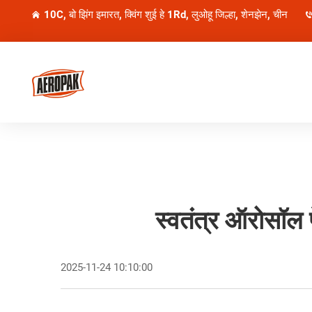
10C, बो झिंग इमारत, क्विंग शुई हे 1Rd, लुओहू जिल्हा, शेनझेन, चीन
स्वतंत्र ऑरोसॉल 
2025-11-24 10:10:00