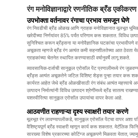
रंग मनोविज्ञानाद्वारे रणनीतिक ब्रँड एकीकरण
उपभोक्ता वर्तनावर रंगाचा प्रभाव समजून घेणे
रंग निवडीची ब्रँड ओळख आणि ग्राहक मनोविज्ञानात मूलभूत भूम
खरेदीच्या निर्णयांवर 85% पर्यंत परिणाम करू शकतात. विविध उत्पा
सुनिश्चित करून ब्रँड्सना या मनोवैज्ञानिक घटकांचा प्रभावीपणे वा
अचूकता म्हणजे ब्रँड रंग अत्यंत कमी सहनशीलतेच्या आत ठेवता येता
ग्राहकांच्या चेतनेत स्थापित करण्यासाठी वर्षानुवर्षे लागू शकते.
व्यावसायिक-दर्जाची सानुकूल एरोसॉल पेंट प्रणालीमध्ये रंग जुळवण्य
ब्रँड्स अत्यंत अचूकतेने जटिल विशिष्ट शेड्स पुन्हा तयार करू शकता
कार्यरत आहेत जेथे ब्रँड ओळखीसाठी रंग संबंध अत्यंत महत्त्वाचे 
उत्पादन निर्मात्यांनी विविध उत्पादन श्रेणींमध्ये ब्रँड सातत्य 
यशस्वीरित्या सानुकूल एरोसॉल उपायांचा वापर केला आहे.
आठवणीत राहणाऱ्या दृश्य स्वाक्षरी तयार करणे
मूलभूत रंग लावण्यापलीकडे, सानुकूल एरोसॉल पेंटचा वापर अशा परि
वैशिष्ट्यपूर्ण ब्रँड स्वाक्षरी म्हणून कार्य करू शकतात. मेटॅलिक
सारख्या विशेष प्रकारच्या कोटिंग्ज अचूकपणे मिळवता येतात, ज्या