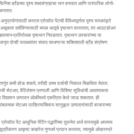
 फिनिश ब्रँडच्या दृश्य शब्दसंग्रहाचा भाग बनतात आणि पारंपारिक लोगो-
 करतात.
ुप्रयोगांसाठी कस्टम एरोसॉल पेंटची वैविध्यपूर्णता दृश्य रूपकांद्वारे
य आणि अचूकता दर्शविण्यासाठी चपळ धातूचे पृष्ठभाग वापरतात, तर आउटडोअर
 हवामान-प्रतिरोधक पृष्ठभाग निवडतात. पृष्ठभाग उपचारांच्या या
गृत दोन्ही पातळ्यांवर संवाद साधणाऱ्या शक्तिशाली ब्रँड संप्रेषण
ंतागुंत कमी होऊ शकते, तरीही उच्च दर्जाची निकाल मिळविता येतात.
ाधनसंचाची सेटअप, वेंटिलेशन प्रणाली आणि विशिष्ट सुविधांची आवश्यकता
सह विद्यमान उत्पादन ओळींमध्ये एकत्रित केले जाऊ शकतात. ही
लांबलचक सेटअप प्रक्रियांशिवाय सानुकूल उत्पादनांसाठी बाजाराच्या
 एरोसॉल पेंट
आधुनिक पेंटिंग पद्धतींच्या तुलनेत अर्ज वापरामुळे अपव्यय
रीकरण उत्कृष्ट कव्हरेज गुणधर्म प्रदान करतात, ज्यामुळे ओव्हरस्प्रे