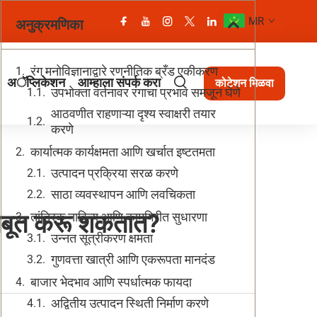
MR
अनुक्रमणिका
रंग मनोविज्ञानाद्वारे रणनीतिक ब्रँड एकीकरण
अॅप्लिकेशन
आम्हाला संपर्क करा
कोटेशन मिळवा
उपभोक्ता वर्तनावर रंगाचा प्रभाव समजून घेणे
आठवणीत राहणाऱ्या दृश्य स्वाक्षरी तयार
करणे
कार्यात्मक कार्यक्षमता आणि खर्चात इष्टतमता
उत्पादन प्रक्रिया सरळ करणे
साठा व्यवस्थापन आणि लवचिकता
 मजबूत करू शकतात?
तांत्रिक नाविन्य आणि कामगिरीत सुधारणा
उन्नत सूत्रीकरण क्षमता
गुणवत्ता खात्री आणि एकरूपता मानदंड
बाजार भेदभाव आणि स्पर्धात्मक फायदा
अद्वितीय उत्पादन स्थिती निर्माण करणे