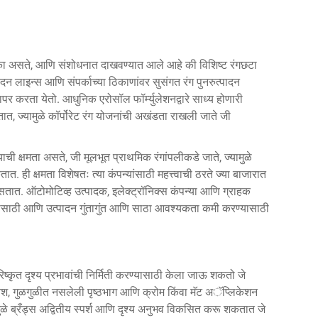
िका असते, आणि संशोधनात दाखवण्यात आले आहे की विशिष्ट रंगछटा
दन लाइन्स आणि संपर्काच्या ठिकाणांवर सुसंगत रंग पुनरुत्पादन
पर करता येतो. आधुनिक एरोसॉल फॉर्म्युलेशनद्वारे साध्य होणारी
त, ज्यामुळे कॉर्पोरेट रंग योजनांची अखंडता राखली जाते जी
ाची क्षमता असते, जी मूलभूत प्राथमिक रंगांपलीकडे जाते, ज्यामुळे
त. ही क्षमता विशेषतः त्या कंपन्यांसाठी महत्त्वाची ठरते ज्या बाजारात
असतात. ऑटोमोटिव्ह उत्पादक, इलेक्ट्रॉनिक्स कंपन्या आणि ग्राहक
राखण्यासाठी आणि उत्पादन गुंतागुंत आणि साठा आवश्यकता कमी करण्यासाठी
ष्कृत दृश्य प्रभावांची निर्मिती करण्यासाठी केला जाऊ शकतो जे
 फिनिश, गुळगुळीत नसलेली पृष्ठभाग आणि क्रोम किंवा मॅट अॅप्लिकेशन
मुळे ब्रँड्स अद्वितीय स्पर्श आणि दृश्य अनुभव विकसित करू शकतात जे