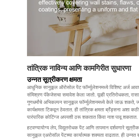
तांत्रिक नाविन्य आणि कामगिरीत सुधारणा
उन्नत सूत्रीकरण क्षमता
आधुनिक सानुकूल ऑरोसोल पेंट फॉर्म्युलेशनमध्ये विशिष्ट अर्ज आवश्
संमिश्रण पॅकेजेसचा समावेश केला जातो. यूव्ही प्रतिरोधकता, र
गुणधर्मांचे अभिकल्पन सानुकूल फॉर्म्युलेशनमध्ये केले जाऊ शकते, ज
कार्यक्षमता टिकवून ठेवतात. ही तांत्रिक क्षमता ब्रँड्सना अशा क
पारंपारिक कोटिंग्ज अपयशी ठरू शकतात किंवा नाश पावू शकतात.
हटवण्यायोग्य लेप, विद्युतरोधक पेंट आणि तापमान दर्शवणारे सूत्र
सानुकूल एअरोसॉल पेंटच्या कार्यात्मक शक्यता वाढतात. ही उन्नत सोल्