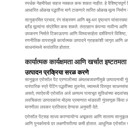
स्पर्धक नेहमीपेक्षा सहज नक्कल करू शकत नाहीत. हे वैशिष्ट्यपूर्ण
आधारित ओळख पद्धतींना मागे टाकणारे त्वरित ओळख मूल्य निर्माण
सानुक्रमित प्रभाव, रंग संक्रमण आणि बहु-थर पृष्ठभाग यांसारख्या अन
ब्रँड मूल्यांना संप्रेषित करू शकते. तंत्रज्ञान कंपन्या नावीन्
उपकरण निर्माते टिकाऊपणा आणि विश्वासार्हता दर्शविणारे विशिष्ट,
रणनीतिक वापरामुळे कार्यात्मक उत्पादने ग्राहकांशी जागृत आणि अजा
साधनांमध्ये रूपांतरित होतात.
कार्यात्मक कार्यक्षमता आणि खर्चात इष्टतमता
उत्पादन प्रक्रिया सरळ करणे
सानुकूल एरोसॉल पेंट प्रणालीच्या अंमलबजावणीमुळे उत्पादनाची गु
पारंपारिक स्प्रे पेंटिंग पद्धतींच्या तुलनेत, ज्यामध्ये विस्तृत स
असते, त्याऐवजी एरोसॉल अर्ज अत्यल्प पायाभूत सुविधांच्या बदलां
लवचिकता उत्पादकांना मोठ्या प्रमाणात भांडवली गुंतवणूक किंवा 
मागणीला लवकर प्रतिसाद देण्यास अनुमती देते.
एरोसॉल पेंटसह साध्य करण्यायोग्य अचूकता आणि सातत्य
सानुकूल
आणि पुनर्कामाचे दर लक्षणीयरीत्या कमी होतात. आधुनिक एरोसॉल सूत्