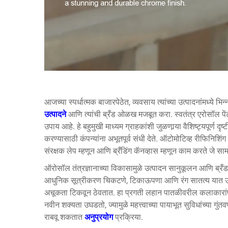
आजच्या स्पर्धात्मक बाजारपेठेत, व्यवसाय त्यांच्या उत्पादनांमध्ये भि
उत्पादने
आणि त्यांची ब्रँड ओळख मजबूत करा. स्वतंत्र एरोसॉल पें
उपाय आहे. हे बहुमुखी माध्यम ग्राहकांशी जुळणार्‍या वैशिष्ट्यपूर्ण द
करण्यासाठी कंपन्यांना अभूतपूर्व संधी देते. ऑटोमोटिव्ह रीफिनिशिंग
संरक्षक लेप म्हणून आणि ब्रँडिंग कॅनव्हास म्हणून काम करते जे साम
ऑरोसॉल तंत्रज्ञानाच्या विकासामुळे उत्पादन सानुकूलन आणि ब्रँड 
आधुनिक सूत्रीकरण चिकटणे, टिकाऊपणा आणि रंग सातत्य यात उत्
अचूकता टिकवून ठेवतात. हा प्रगती लहान पातळीवरील कलाकारांपासून 
नवीन शक्यता उघडतो, ज्यामुळे महत्त्वाच्या पायाभूत सुविधांच्या गुंतवण
राबवू शकतात
अनुप्रयोग
प्रक्रिया.