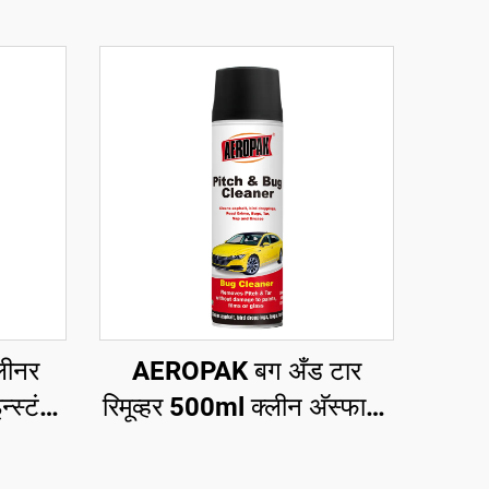
लीनर
AEROPAK बग अँड टार
्स्टंट
रिमूव्हर 500ml क्लीन अ‍ॅस्फाल्ट
र अँड
बर्ड ड्रॉपिंग्स क्लीन रोड ग्राइम