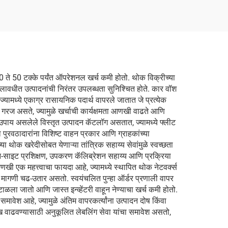
क 30 ते 50 टक्के पर्यंत ऑपरेशनल खर्च कमी होतो. थोक विक्रीच्या
कालावधीत उत्पादनांची निरंतर उपलब्धता सुनिश्चित होते. कार वॉश
े, ज्यामध्ये एकाग्र रासायनिक पदार्थ वापरले जातात जे प्रत्येक
 गरज असते, ज्यामुळे खर्चाची कार्यक्षमता आणखी वाढते आणि
ष्ट उपाय असलेले विस्तृत उत्पादन कॅटलॉग असतात, ज्यामध्ये फ्लीट
पुरवठादारांना विशिष्ट वाहन प्रकार आणि ग्राहकांच्या
या थोक खरेदीसोबत येणाऱ्या तांत्रिक सहाय्य सेवांमुळे स्वच्छता
 ऑन-साइट प्रशिक्षण, उपकरण कॅलिब्रेशन सहाय्य आणि प्रक्रिया
खी एक महत्त्वाचा फायदा आहे, ज्यामध्ये स्थापित थोक नेटवर्क्स
ी मागणी चढ-उतार असतो. स्वयंचलित पुन्हा ऑर्डर प्रणाली वापर
टाळला जातो आणि जास्त इन्व्हेंटरी वाहून नेण्याचा खर्च कमी होतो.
ावेश आहे, ज्यामुळे अंतिम वापरकर्त्यांना उत्पादन दोष किंवा
 ओळख वाढवण्यासाठी अनुकूलित लेबलिंग सेवा यांचा समावेश असतो,