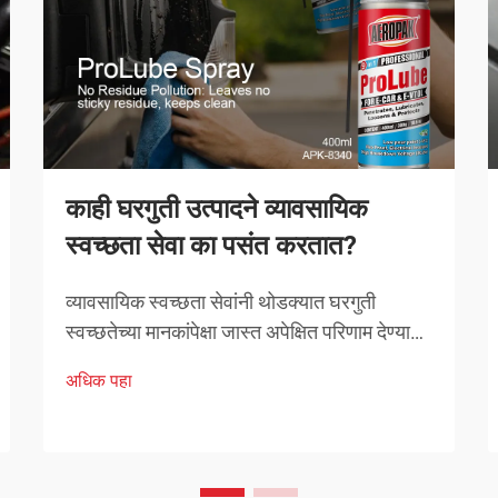
काही घरगुती उत्पादने व्यावसायिक
स्वच्छता सेवा का पसंत करतात?
व्यावसायिक स्वच्छता सेवांनी थोडक्यात घरगुती
स्वच्छतेच्या मानकांपेक्षा जास्त अपेक्षित परिणाम देण्यावर
आपली प्रतिष्ठा उभारली आहे. त्यांच्याद्वारे निवडलेली
अधिक पहा
उत्पादने अनियंत्रित निवड नसून, त्यांची प्रभावीता
सिद्ध झालेली अशी काळजीपूर्वक निवडलेली
उपाययोजना आहेत.