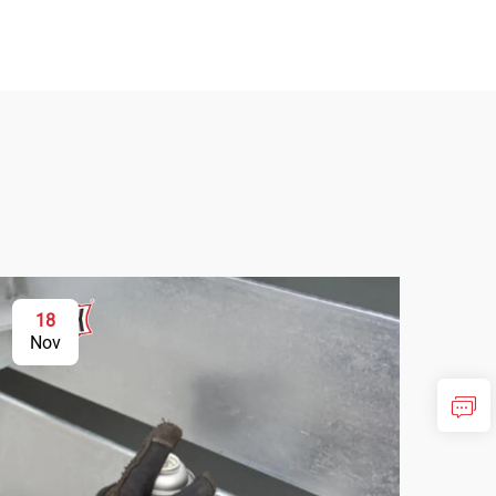
18
2
Nov
No