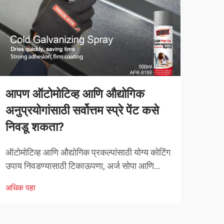
आपण ऑटोमोटिव्ह आणि औद्योगिक
व्या
अनुप्रयोगांसाठी सर्वोत्तम स्प्रे पेंट कसे
करत
निवडू शकता?
व्याव
स्पर्ध
ऑटोमोटिव्ह आणि औद्योगिक प्रकल्पांसाठी योग्य कोटिंग
तंत्र
उपाय निवडण्यासाठी टिकाऊपणा, अर्ज सोपा आणि
अधिक
चुका 
कार्यक्षमता वैशिष्ट्ये यांचा काळजीपूर्वक विचार करणे
अधिक पहा
क्षेत्
आवश्यक असते. आधुनिक स्प्रे पेंटिंग तंत्रज्ञानाने तज्ञ
कसे दृष्टिकोन घेतात यात क्रांती घडवली आहे...