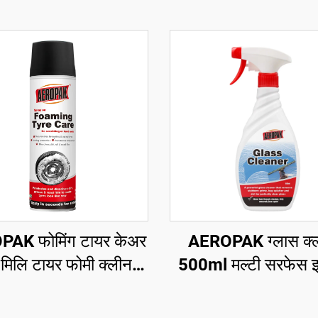
AK फोमिंग टायर केअर
AEROPAK ग्लास क्
मिलि टायर फोमी क्लीनर
500ml मल्टी सरफेस इन
त्याही घासण्याची किंवा
ग्लास क्लीनर फॉर का
ीण कामाची गरज नाही
हाऊसहोल्ड