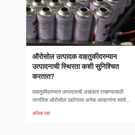
ऑरोसोल उत्पादक वाहतुकीदरम्यान
उत्पादनाची स्थिरता कशी सुनिश्चित
करतात?
वाहतुकीदरम्यान उत्पादनाची अखंडता राखण्यासाठी
जागतिक ऑरोसोल उद्योगाला अनेक आव्हानांना सामोरे
जावे लागते. तापमानातील चढ-उतार, दाबातील बदल
अधिक पहा
आणि हाताळणीच्या समस्यांपासून मोकळे व्हायला
ऑरोसोल उत्पादकांनी व्यापक उपाययोजना राबविल्या
पाहिजेत.