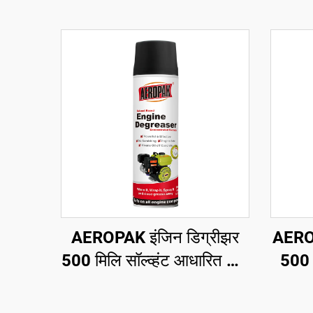
AEROPAK इंजिन डिग्रीझर
AEROP
500 मिलि सॉल्व्हंट आधारित कार
500 
सफाई ऑटो डिग्रीझर केअर
कोण
कठ