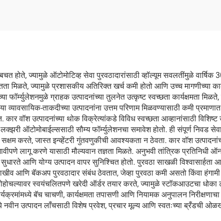
ी बचत होते, ज्यामुळे ऑटोमोटिव्ह सेवा पुरवठादारांसाठी व्हॉल्यूम सवलतींमुळे वार्षि
 मुक्तता मिळते, ज्यामुळे प्रशासकीय अतिरिक्त खर्च कमी होतो आणि उच्च मागणीच्या 
ा फॉर्म्युलेशनमुळे ग्राहक उत्पादनांच्या तुलनेत उत्कृष्ट स्वच्छता कार्यक्षमता मिळत
या व्यावसायिक-ताकदीच्या उत्पादनांना उत्तम परिणाम मिळवण्यासाठी कमी प्रमाणात
तात. कार वॉश उत्पादनांच्या थोक विक्रेत्यांकडे विविध स्वच्छता आव्हानांसाठी विशि
्झरी ऑटोमोबाईल्ससाठी सौम्य फॉर्म्युलेशनचा समावेश होतो. ही संपूर्ण निवड सेवा 
क्षम करते, जास्त इन्व्हेंटरी गुंतवणुकीची आवश्यकता न ठेवता. कार वॉश उत्पादनांच्
रभावीपणे लागू करणे यासाठी मौल्यवान तज्ञता मिळते. अनुभवी तांत्रिक प्रतिनिधी
धारते आणि योग्य उत्पादन वापर सुनिश्चित होतो. पुरवठा साखळी विश्वासार्हता आण
 राखीव आणि बॅकअप पुरवठादार संबंध ठेवतात, जेव्हा पुरवठा कमी असतो किंवा हंगाम
पर्यंत पोहोचल्यावर स्वयंचलितपणे खरेदी ऑर्डर तयार करते, ज्यामुळे स्टॉकआउटचा धोका 
ार्यक्रमांमध्ये बॅच चाचणी, कार्यक्षमता तपासणी आणि नियामक अनुपालन निरीक्षणाचा सम
मध्ये नवीन उत्पादन लाँचसाठी विशेष प्रवेश, प्रचार मूल्य आणि स्वतःच्या ब्रँडची