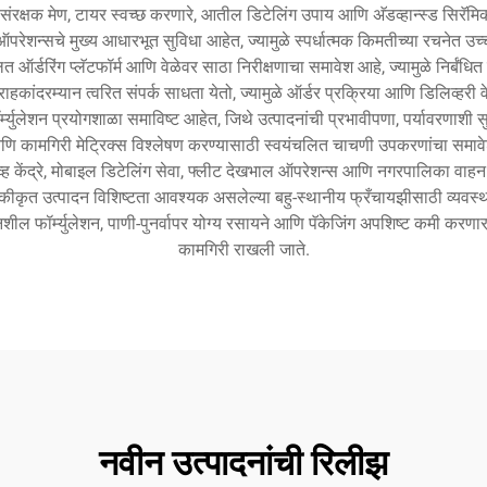
र, संरक्षक मेण, टायर स्वच्छ करणारे, आतील डिटेलिंग उपाय आणि अ‍ॅडव्हान्स्ड सिरॅमि
रेशन्सचे मुख्य आधारभूत सुविधा आहेत, ज्यामुळे स्पर्धात्मक किमतीच्या रचनेत उच्
 ऑर्डरिंग प्लॅटफॉर्म आणि वेळेवर साठा निरीक्षणाचा समावेश आहे, ज्यामुळे निर्बंधित
हकांदरम्यान त्वरित संपर्क साधता येतो, ज्यामुळे ऑर्डर प्रक्रिया आणि डिलिव्हरी व
ॉर्म्युलेशन प्रयोगशाळा समाविष्ट आहेत, जिथे उत्पादनांची प्रभावीपणा, पर्यावरणाश
 आणि कामगिरी मेट्रिक्स विश्लेषण करण्यासाठी स्वयंचलित चाचणी उपकरणांचा समाव
िव्ह केंद्रे, मोबाइल डिटेलिंग सेवा, फ्लीट देखभाल ऑपरेशन्स आणि नगरपालिका वाह
नकीकृत उत्पादन विशिष्टता आवश्यक असलेल्या बहु-स्थानीय फ्रँचायझीसाठी व्यवस्थ
नशील फॉर्म्युलेशन, पाणी-पुनर्वापर योग्य रसायने आणि पॅकेजिंग अपशिष्ट कमी करणार
कामगिरी राखली जाते.
नवीन उत्पादनांची रिलीझ