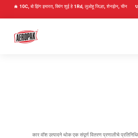
10C, बो झिंग इमारत, क्विंग शुई हे 1Rd, लुओहू जिल्हा, शेनझेन, चीन
कार वॉश उत्पादने थोक एक संपूर्ण वितरण प्रणालीचे प्रतिनिध