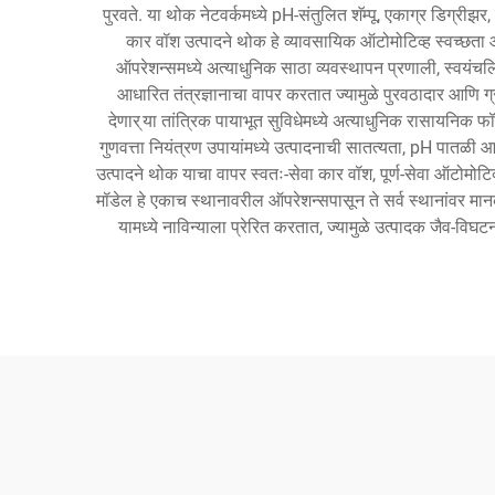
पुरवते. या थोक नेटवर्कमध्ये pH-संतुलित शॅम्पू, एकाग्र डिग्रीझ
कार वॉश उत्पादने थोक हे व्यावसायिक ऑटोमोटिव्ह स्वच्छता ऑप
ऑपरेशन्समध्ये अत्याधुनिक साठा व्यवस्थापन प्रणाली, स्वयंचलित
आधारित तंत्रज्ञानाचा वापर करतात ज्यामुळे पुरवठादार आणि ग्रा
देणार् या तांत्रिक पायाभूत सुविधेमध्ये अत्याधुनिक रासायनिक फ
गुणवत्ता नियंत्रण उपायांमध्ये उत्पादनाची सातत्यता, pH पातळी
उत्पादने थोक याचा वापर स्वतः-सेवा कार वॉश, पूर्ण-सेवा ऑटोमोट
मॉडेल हे एकाच स्थानावरील ऑपरेशन्सपासून ते सर्व स्थानांवर मा
यामध्ये नाविन्याला प्रेरित करतात, ज्यामुळे उत्पादक जैव-विघट