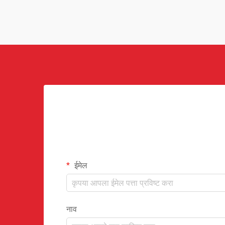
ईमेल
नाव