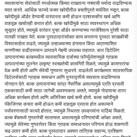
व्यवसायांना सेवांसाठी स्पर्धात्मक किंमत राखताना नफ्याची मर्यादा वाढविण्यास
मदत करते. आर्थिक फायदे फक्त खरेदीतील बचतीपुरते मर्यादित नसून, बल्क
खरेदीमुळे ऑर्डर देण्याची वारंवारता कमी होऊन प्रशासकीय खर्च आणि
वाहतूक खर्चातही कपात होते. बल्क खरेदीमुळे साठा व्यवस्थापन अधिक
सुसूत्र होते, ज्यामुळे वारंवार पुन्हा ऑर्डर करण्याच्या गरजेशिवाय पुरेशी साठा
पातळी राखता येते. बल्क पुरवठादारांसोबत काम करताना पुरवठा साखळीची
विश्वासार्हता वाढते, ज्यामुळे उन्हाळ्याच्या हंगामात किंवा अप्रत्याशित
मागणीच्या वाढीदरम्यान उत्पादने नेहमी उपलब्ध राहतात. कार डिटेलिंग
उत्पादनांच्या बल्कमधील व्यावसायिक दर्जाच्या फॉर्म्युलेशनमुळे ग्राहक
उत्पादनांच्या तुलनेत उत्कृष्ट स्वच्छतेची कामगिरी मिळते, ज्यामुळे कामगारांचा
वेळ कमी होतो आणि सेवेची गुणवत्ता सुधारते. वाढलेली कार्यक्षमता व्यावसायिक
डिटेलर्ससाठी ग्राहक समाधान आणि पुनरावृत्तीचे व्यवसाय वाढविण्यास
योगदान देते. बल्क उत्पादनांच्या सांद्र नैसर्गिक असल्यामुळे प्रति प्रभावी
एककासाठी कमी साठा जागेची आवश्यकता असते, ज्यामुळे गोदामाचा वापर
अधिक कार्यक्षम होतो आणि अतिरिक्त खर्च कमी होतो. बल्क खरेदीमुळे
पॅकेजिंगचा कचरा कमी होऊन कमी वाहतूक प्रवास होत असल्याने
पर्यावरणासाठी फायदे होतात, ज्यामुळे स्थिरता उपक्रमांना पाठिंबा मिळतो.
बल्क बॅचमध्ये गुणवत्तेची सातत्यता असल्यामुळे परिणामांची अपेक्षा असते,
ज्यामुळे सेवेच्या गुणवत्तेवर किंवा ग्राहक समाधानावर परिणाम होऊ शकणारी
चढ-उतार कमी होते. बल्क पुरवठादार अक्सर तांत्रिक सहाय्य, प्रशिक्षण