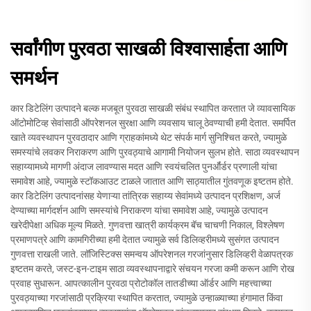
सर्वांगीण पुरवठा साखळी विश्वासार्हता आणि
समर्थन
कार डिटेलिंग उत्पादने बल्क मजबूत पुरवठा साखळी संबंध स्थापित करतात जे व्यावसायिक
ऑटोमोटिव्ह सेवांसाठी ऑपरेशनल सुरक्षा आणि व्यवसाय चालू ठेवण्याची हमी देतात. समर्पित
खाते व्यवस्थापन पुरवठादार आणि ग्राहकांमध्ये थेट संपर्क मार्ग सुनिश्चित करते, ज्यामुळे
समस्यांचे लवकर निराकरण आणि पुरवठ्याचे आगामी नियोजन सुलभ होते. साठा व्यवस्थापन
सहाय्यामध्ये मागणी अंदाज लावण्यास मदत आणि स्वयंचलित पुनर्ऑर्डर प्रणाली यांचा
समावेश आहे, ज्यामुळे स्टॉकआउट टाळले जातात आणि साठ्यातील गुंतवणूक इष्टतम होते.
कार डिटेलिंग उत्पादनांसह येणाऱ्या तांत्रिक सहाय्य सेवांमध्ये उत्पादन प्रशिक्षण, अर्ज
देण्याच्या मार्गदर्शन आणि समस्यांचे निराकरण यांचा समावेश आहे, ज्यामुळे उत्पादन
खरेदीपेक्षा अधिक मूल्य मिळते. गुणवत्ता खात्री कार्यक्रम बॅच चाचणी निकाल, विश्लेषण
प्रमाणपत्रे आणि कामगिरीच्या हमी देतात ज्यामुळे सर्व डिलिव्हरीमध्ये सुसंगत उत्पादन
गुणवत्ता राखली जाते. लॉजिस्टिक्स समन्वय ऑपरेशनल गरजांनुसार डिलिव्हरी वेळापत्रक
इष्टतम करते, जस्ट-इन-टाइम साठा व्यवस्थापनाद्वारे संचयन गरजा कमी करून आणि रोख
प्रवाह सुधारून. आपत्कालीन पुरवठा प्रोटोकॉल तातडीच्या ऑर्डर आणि महत्त्वाच्या
पुरवठ्याच्या गरजांसाठी प्रक्रिया स्थापित करतात, ज्यामुळे उन्हाळ्याच्या हंगामात किंवा