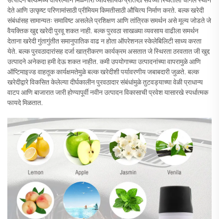
उत्पादने बल्कमध्ये वापरल्याने मिळणारी व्यावसायिक प्रतिष्ठा सेवेच्या स्थितीला चांगले स्थान
देते आणि उत्कृष्ट परिणामांसाठी प्रीमियम किमतीसाठी औचित्य निर्माण करते. बल्क खरेदी
संबंधांसह सामान्यतः समाविष्ट असलेले प्रशिक्षण आणि तांत्रिक समर्थन असे मूल्य जोडते जे
वैयक्तिक खुद्द खरेदी पुरवू शकत नाही. बल्क पुरवठा साखळ्या व्यवसाय वाढीला समर्थन
देताना खरेदी गुंतागुंतीत समानुपातिक वाढ न होता ऑपरेशनल स्केलेबिलिटी साध्य करता
येते. बल्क पुरवठादारांसह दर्जा खात्रीकरण कार्यक्रम असतात जे स्थिरता ठरवतात जी खुद्द
उत्पादने अनेकदा हमी देऊ शकत नाहीत. कमी उपयोगाच्या उत्पादनांच्या वापरामुळे आणि
ऑप्टिमाइज्ड वाहतूक कार्यक्षमतेमुळे बल्क खरेदीशी पर्यावरणीय जबाबदारी जुळते. बल्क
खरेदीद्वारे विकसित केलेल्या दीर्घकालीन पुरवठादार संबंधांमुळे तुटवड्याच्या वेळी प्राधान्य
वाटप आणि बाजारात जारी होण्यापूर्वी नवीन उत्पादन विकासाची प्रवेश यासारखे स्पर्धात्मक
फायदे मिळतात.