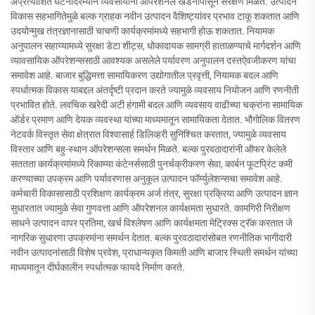
अप्रत्याशित घटनांदरम्यान व्यवसायांना ऑपरेशनल खंडनापासून संरक्षण मिळते. उत्पादन
विकास सहभागितेमुळे बल्क ग्राहक नवीन उत्पादन वैशिष्ट्यांवर प्रभाव टाकू शकतात आणि
उदयोन्मुख तंत्रज्ञानासाठी चाचणी कार्यक्रमांमध्ये सहभागी होऊ शकतात. नियामक
अनुपालन सहाय्यामध्ये सुरक्षा डेटा शीट्स, धोकादायक सामग्री हाताळण्याचे मार्गदर्शन आणि
व्यावसायिक ऑपरेशन्ससाठी आवश्यक असलेले पर्यावरण अनुपालन दस्तऐवजीकरण यांचा
समावेश आहे. बाजार बुद्धिमत्ता सामायिकरण उद्योगातील प्रवृत्ती, नियामक बदल आणि
स्पर्धात्मक विकास याबद्दल अंतर्दृष्टी प्रदान करते ज्यामुळे व्यवसाय नियोजन आणि रणनीती
प्रभावित होते. लवचिक खरेदी अटी हंगामी बदल आणि व्यवसाय वाढीच्या चक्रांना सामायिक
ऑर्डर प्रमाण आणि देयक व्यवस्था यांच्या माध्यमातून सामायिकता देतात. भौगोलिक वितरण
नेटवर्क विस्तृत सेवा क्षेत्रात विश्वासार्ह डिलिव्हरी सुनिश्चित करतात, ज्यामुळे व्यवसाय
विस्तार आणि बहु-स्थान ऑपरेशन्सला समर्थन मिळते. बल्क पुरवठादारांनी ऑफर केलेले
सततता कार्यक्रमांमध्ये रिकाम्या कंटेनर्ससाठी पुनर्चक्रीकरण सेवा, कार्बन फूटप्रिंट कमी
करण्याच्या उपक्रम आणि पर्यावरणास अनुकूल उत्पादन फॉर्म्युलेशन्सचा समावेश आहे.
कर्मचारी विकासासाठी प्रशिक्षण कार्यक्रम अर्ज तंत्र, सुरक्षा प्रक्रिया आणि उत्पादन ज्ञान
सुधारतात ज्यामुळे सेवा गुणवत्ता आणि ऑपरेशनल कार्यक्षमता सुधारते. कामगिरी निरीक्षण
साधने उत्पादन वापर प्रतिमा, खर्च विश्लेषण आणि कार्यक्षमता मेट्रिक्स ट्रॅक करतात जे
नागरिक सुधारणा उपक्रमांना समर्थन देतात. बल्क पुरवठादारांसोबत रणनीतिक भागीदारी
नवीन उत्पादनांसाठी विशेष प्रवेश, प्राधान्यकृत किमती आणि बाजार स्थिती समर्थन यांच्या
माध्यमातून दीर्घकालीन स्पर्धात्मक फायदे निर्माण करते.