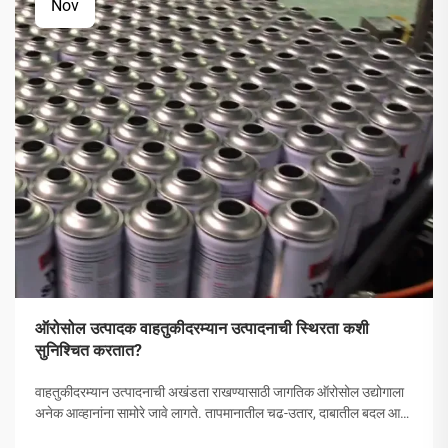
Nov
ऑरोसोल उत्पादक वाहतुकीदरम्यान उत्पादनाची स्थिरता कशी
सुनिश्चित करतात?
वाहतुकीदरम्यान उत्पादनाची अखंडता राखण्यासाठी जागतिक ऑरोसोल उद्योगाला
अनेक आव्हानांना सामोरे जावे लागते. तापमानातील चढ-उतार, दाबातील बदल आणि
हाताळणीच्या समस्यांपासून मोकळे व्हायला ऑरोसोल उत्पादकांनी व्यापक