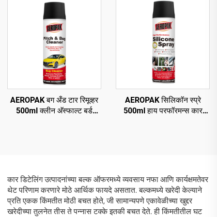
AEROPAK बग अँड टार रिमूव्हर
AEROPAK सिलिकॉन स्प्रे
500ml क्लीन अ‍ॅस्फाल्ट बर्ड
500ml हाय परफॉरमन्स कार
ड्रॉपिंग्स क्लीन रोड ग्राइम
एरोसॉल स्प्रे
कार डिटेलिंग उत्पादनांच्या बल्क ऑफरमध्ये व्यवसाय नफा आणि कार्यक्षमतेवर
थेट परिणाम करणारे मोठे आर्थिक फायदे असतात. बल्कमध्ये खरेदी केल्याने
प्रति एकक किंमतीत मोठी बचत होते, जी सामान्यपणे एकावेळीच्या खुद्दर
खरेदीच्या तुलनेत तीस ते पन्नास टक्के इतकी बचत देते. ही किंमतीतील घट