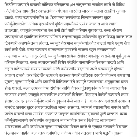
डिटेलिंग उत्पादने बल्कची तांत्रिक परिष्कृतता pH संतुलनाचा समावेश करते जे विविध
ऑटोमोटिव्ह सामग्रीवर स्वच्छतेची कार्यक्षमता जास्तीत जास्त करताना सतहीचे नुकसान
टाळते. बल्क उत्पादनांमधील अॅडव्हान्स्ड सरफॅक्टंट सिस्टम सामान्य खुद्दर
फॉर्म्युलेशन्सपेक्षा अधिक प्रभावीपणे दूषित पदार्थांमध्ये प्रवेश करतात आणि त्यांना
उचलतात, ज्यामुळे कामगारांचा वेळ कमी होतो आणि परिणाम सुधारतात. बल्क संरक्षण
उत्पादनांमध्ये एकात्मिक केलेल्या पॉलिमर तंत्रज्ञानामुळे पर्यावरणीय दूषकांविरुद्ध जास्त काळ
टिकणारी अडथळे तयार होतात, ज्यामुळे देखभाल चक्रांमधील वेळ वाढतो आणि एकूण सेवा
खर्च कमी होतो. बल्क उत्पादन चालवण्यात गुणवत्तेचे सातत्य खुद्दर उत्पादनांमध्ये
आढळणाऱ्या बदलांना दूर ठेवते, ज्यामुळे व्यावसायिक सेवांवर अवलंबून असलेल्या पूर्वानुमान्य
परिणाम मिळतात. बल्क उत्पादनांसाठी विशेष पॅकेजिंग रासायनिक स्थिरता राखते आणि
लहान कंटेनरमध्ये वारंवार उघडणे आणि पर्यावरणीय बदलांना उघडे पडल्यामुळे होणारा
अवक्षय टाळते. कार डिटेलिंग उत्पादने बल्कसह येणारी तांत्रिक दस्तऐवजीकरण वापराच्या
सूचना, सुरक्षा माहिती आणि कामगिरी विशिष्टता देते ज्यामुळे उत्पादनांचा अनुकूलतम वापर
होऊ शकतो. बल्क उत्पादकांच्या संशोधन आणि विकास गुंतवणुकीचा फोकस व्यावसायिक
गरजांवर असतो, ज्यामुळे व्यावसायिक अर्जांसाठी विशेषतः डिझाइन केलेली उत्पादने तयार
होतात, तर ग्राहक फॉर्म्युलेशन्सचे अनुकूलन केले जात नाही. बल्क उत्पादनांसाठी प्रमाणन
मानदंड अक्सर खुद्दर आवश्यकतांपेक्षा जास्त असतात, ज्यामध्ये व्यावसायिक समर्थन आणि
उद्योग चाचणी यांचा समावेश असतो जे उत्कृष्ट कामगिरीच्या दाव्यांची पुष्टी करतात. बल्क
फॉर्म्युलेशन्समध्ये पर्यावरणीय अनुपालन व्यावसायिक कचरा विल्हेवाट लावण्याच्या
आवश्यकता आणि कार्यस्थळ सुरक्षा मानदंडांचा विचार करते जे ग्राहक उत्पादने विचारात
घेऊ शकत नाहीत. बल्क उत्पादनांमधील नावीन्य नवीन तंत्रज्ञान आणि पद्धती ग्राहक