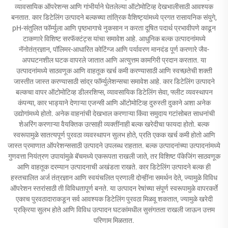
व्यावसायिक ऑपरेशन्स आणि गांभीर्याने घेतलेल्या ऑटोमोटिव्ह देखभालीसाठी आवश्यक
बनतात. कार डिटेलिंग उत्पादने बल्कच्या तांत्रिक वैशिष्ट्यांमध्ये प्रगत रासायनिक संयुगे,
pH-संतुलित फॉर्म्युला आणि पृष्ठभागाचे नुकसान न करता दूषित पदार्थ प्रभावीपणे काढून
टाकणारे विशिष्ट सरफॅक्टंट्स यांचा समावेश आहे. आधुनिक बल्क उत्पादनांमध्ये
नॅनोतंत्रज्ञान, पॉलिमर-आधारित कोटिंग्ज आणि पर्यावरण मानदंड पूर्ण करणारे जैव-
अपघटनशील घटक वापरले जातात आणि अत्युत्तम कामगिरी प्रदान करतात. या
उत्पादनांमध्ये साठवणूक आणि वाहतूक खर्च कमी करण्यासाठी आणि स्वच्छतेची शक्ती
जास्तीत जास्त करण्यासाठी सांद्र फॉर्म्युलेशन्सचा समावेश आहे. कार डिटेलिंग उत्पादने
बल्कचा वापर ऑटोमोटिव्ह डीलरशिप्स, व्यावसायिक डिटेलिंग सेवा, फ्लीट व्यवस्थापन
कंपन्या, कार भाड्याने देणाऱ्या एजन्सी आणि ऑटोमोटिव्ह दुरुस्ती दुकाने अशा अनेक
उद्योगांमध्ये होतो. अनेक वाहनांची देखभाल करणाऱ्या किंवा समुदाय गटांसोबत साधनांची
शेअरिंग करणाऱ्या वैयक्तिक उत्साही व्यक्तींनाही बल्क खरेदीचा फायदा होतो. बल्क
स्वरूपामुळे सातत्यपूर्ण पुरवठा व्यवस्थापन सुलभ होते, प्रति एकक खर्च कमी होतो आणि
जास्त प्रमाणात ऑपरेशन्ससाठी उत्पादने उपलब्ध राहतात. बल्क उत्पादनांच्या उत्पादनांमध्ये
गुणवत्ता नियंत्रण उपायांमुळे बॅचमध्ये एकरूपता राखली जाते, तर विशिष्ट पॅकेजिंग साठवणूक
आणि वाहतूक दरम्यान उत्पादनाची अखंडता राखते. कार डिटेलिंग उत्पादने बल्क ही
हस्तचालित अर्ज तंत्रज्ञान आणि स्वयंचलित प्रणाली दोन्हींना समर्थन देते, ज्यामुळे विविध
ऑपरेशन स्तरांसाठी ती विविधतापूर्ण बनते. या उत्पादन रेषांच्या संपूर्ण स्वरूपामुळे वापरकर्ते
एकाच पुरवठादाराकडून सर्व आवश्यक डिटेलिंग पुरवठा मिळवू शकतात, ज्यामुळे खरेदी
प्रक्रिया सुलभ होते आणि विविध उत्पादन घटकांमधील सुसंगतता राखली जाऊन उत्तम
परिणाम मिळतात.