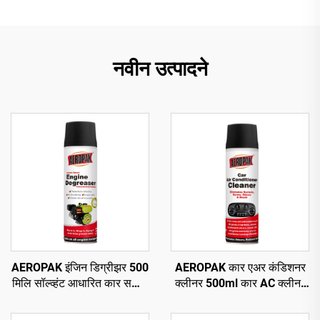
नवीन उत्पादने
AEROPAK इंजिन डिग्रीझर 500
AEROPAK कार एअर कंडिशनर
मिलि सॉल्व्हंट आधारित कार सफाई
क्लीनर 500ml कार AC क्लीनर
ऑटो डिग्रीझर केअर
नो हार्म