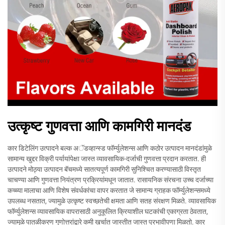
उत्कृष्ट गुणवत्ता आणि कामगिरी मानदंड
कार डिटेलिंग उत्पादने बल्क अॅडव्हान्स्ड फॉर्म्युलेशन्स आणि कठोर उत्पादन मानदंडांमुळे
सामान्य खुद्दर विक्री पर्यायांपेक्षा जास्त व्यावसायिक-दर्जाची गुणवत्ता प्रदान करतात. ही
उत्पादने मोठ्या उत्पादन बॅचमध्ये सातत्यपूर्ण कामगिरी सुनिश्चित करण्यासाठी विस्तृत
चाचण्या आणि गुणवत्ता नियंत्रण प्रक्रियांमधून जातात. रासायनिक संरचना उच्च दर्जाच्या
कच्च्या मालाचा आणि विशेष संवर्धकांचा वापर करतात जे सामान्य ग्राहक फॉर्म्युलेशन्समध्ये
उपलब्ध नसतात, ज्यामुळे उत्कृष्ट स्वच्छतेची क्षमता आणि सतह संरक्षण मिळते. व्यावसायिक
फॉर्म्युलेशन्स व्यावसायिक वापरासाठी अनुकूलित क्रियाशील घटकांची एकाग्रता ठेवतात,
ज्यामुळे पातळीकरण गुणोत्तरांद्वारे कमी खर्चात जास्तीत जास्त प्रभावीपणा मिळतो. कार