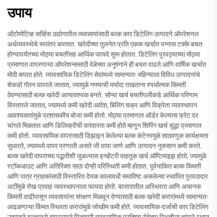
उपाय
ऑटोमोटिव्ह सर्व्हिस उद्योगातील व्यवसायांसाठी बल्क कार डिटेलिंग उत्पादने ऑपरेशनल
अर्थव्यवस्थेचे रूपांतर करतात. खरेदीच्या तुलनेत प्रति एकक खर्चात पन्नास टक्के बचत
होण्यापर्यंतच्या मोठ्या बचतींसह आर्थिक फायदे सुरू होतात. डिटेलिंग पुरवठ्याच्या मोठ्या
प्रमाणात वापरणाऱ्या ऑपरेशन्ससाठी वेळेच्या अनुषंगाने ही बचत वाढते आणि वार्षिक खर्चात
मोठी कपात होते. व्यावसायिक डिटेलिंग सेवांमध्ये सामान्यतः महिन्याला विविध उत्पादनांचे
शेकडो गॅलन वापरले जातात, ज्यामुळे नफ्याची मर्यादा राखताना स्पर्धात्मक किमती
ठेवण्यासाठी बल्क खरेदी अत्यावश्यक बनते. सोप्या खर्च बचतीपलीकडे आर्थिक परिणाम
विस्तारले जातात, ज्यामध्ये कमी खरेदी आदेश, बिलिंग चक्र आणि विक्रेता व्यवस्थापन
आवश्यकतांमुळे प्रशासकीय बोजा कमी होतो. मोठ्या प्रमाणात ऑर्डर केल्यास फ्रेट दर
चांगले मिळतात आणि डिलिव्हरीची वारंवारता कमी होते म्हणून शिपिंग खर्च सुद्धा प्रमाणात
कमी होतो. व्यावसायिक वापरासाठी डिझाइन केलेल्या बल्क कंटेनरमुळे साठवणूक कार्यक्षमता
सुधारते, ज्यामध्ये वापर प्रणाली असते जी वाया जाणे आणि उत्पादन नुकसान कमी करते.
बल्क खरेदी वापराच्या पद्धतीशी जुळल्यास इन्व्हेंटरी वाहतूक खर्च ऑप्टिमाइझ होतो, ज्यामुळे
स्टॉकआउट आणि अतिरिक्त साठा दोन्ही परिस्थिती कमी होतात. पूर्वभाकित बल्क किमती
आणि पात्र ग्राहकांसाठी विस्तारित देयक कालावधी समाविष्ट असलेल्या स्थापित पुरवठादार
अटींमुळे रोख प्रवाह व्यवस्थापनाला फायदा होतो. बाजारातील अस्थिरता आणि अचानक
किमती वाढीपासून व्यवसायांना संरक्षण मिळवून देण्यासाठी बल्क खरेदी करारांमध्ये सामान्यतः
आढळणाऱ्या किंमत स्थिरता करारांमुळे जोखीम कमी होते. व्यावसायिक-दर्जाची कार डिटेलिंग