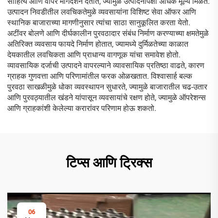
साहित्य आणि वापर मार्गदर्शन देतात, ज्यामुळे उत्पादनापेक्षा अधिक मूल्य मिळते.
उत्पादन निवडीतील लवचिकतेमुळे व्यवसायांना विशिष्ट सेवा ऑफर आणि
स्थानिक बाजाराच्या मागणीनुसार त्यांचा साठा सानुकूलित करता येतो.
अटींवर बोलणे आणि दीर्घकालीन पुरवठादार संबंध निर्माण करण्याच्या क्षमतेमुळे
अतिरिक्त व्यवसाय फायदे निर्माण होतात, ज्यामध्ये दुर्मिळतेच्या काळात
देयकातील लवचिकता आणि प्राधान्य वागणूक यांचा समावेश होतो.
व्यावसायिक दर्जाची उत्पादने वापरल्याने व्यावसायिक प्रतिष्ठा वाढते, कारण
ग्राहक गुणवत्ता आणि परिणामांतील फरक ओळखतात. विश्वासार्ह बल्क
पुरवठा साखळीमुळे धोका व्यवस्थापन सुधारते, ज्यामुळे बाजारातील चढ-उतार
आणि पुरवठ्यातील खंडने यांपासून व्यवसायांचे रक्षण होते, ज्यामुळे ऑपरेशन्स
आणि ग्राहकांशी केलेल्या करारांवर परिणाम होऊ शकतो.
टिप्स आणि ट्रिक्स
06