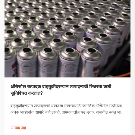
ऑरोसोल उत्पादक वाहतुकीदरम्यान उत्पादनाची स्थिरता कशी
सुनिश्चित करतात?
वाहतुकीदरम्यान उत्पादनाची अखंडता राखण्यासाठी जागतिक ऑरोसोल उद्योगाला
अनेक आव्हानांना सामोरे जावे लागते. तापमानातील चढ-उतार, दाबातील बदल आणि
हाताळणीच्या समस्यांपासून मोकळे व्हायला ऑरोसोल उत्पादकांनी व्यापक
उपाययोजना राबविल्या पाहिजेत.
अधिक पहा