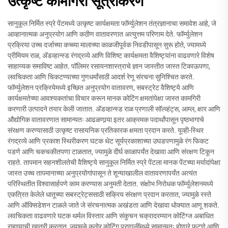
उत्कृष्ट कामगिरी सूत्रीकरण
सानुकूल निर्मित स्प्रे पेंटमध्ये उत्कृष्ट कार्यक्षमता फॉर्म्युलेशन तंत्रज्ञानाचा समावेश आहे, जे
आव्हानात्मक अनुप्रयोग आणि कठीण वातावरणात अत्युत्तम परिणाम देते. फॉर्म्युलेशन
प्रक्रिया उच्च दर्जाच्या कच्च्या मालाच्या काळजीपूर्वक निवडीपासून सुरू होते, ज्यामध्ये
प्रीमियम राळ, अ‍ॅडव्हान्स्ड रंगद्रव्ये आणि विशिष्ट कार्यक्षमता वैशिष्ट्यांना वाढवणारे विशेष
साहाय्यक समाविष्ट आहेत. पॉलिमर रसायनशास्त्राचे ज्ञान जास्तीत जास्त टिकाऊपणा,
लवचिकता आणि चिकटण्याच्या गुणधर्मांसाठी आदर्श रेणू संरचना सुनिश्चित करते.
फॉर्म्युलेशन प्रक्रियेमध्ये इच्छित अनुप्रयोग वातावरण, सबस्ट्रेट वैशिष्ट्ये आणि
कार्यक्षमतेच्या आवश्यकतांचा विचार करून मानक कोटिंग क्षमतांपेक्षा जास्त कामगिरी
करणारी उत्पादने तयार केली जातात. अ‍ॅडव्हान्स्ड राळ प्रणाली सॉल्व्हंट्स, आम्ल, क्षार आणि
औद्योगिक वातावरणात सामान्यतः आढळणार्‍या इतर आक्रमक पदार्थांपासून पृष्ठभागाचे
संरक्षण करण्यासाठी उत्कृष्ट रासायनिक प्रतिकारक क्षमता प्रदान करते. यूव्ही-स्थिर
रंगद्रव्ये आणि प्रकाश स्थिरीकरण घटक थेट सूर्यप्रकाशाच्या उघडपणामुळे रंग फिकट
पडणे आणि चकचकीतपणा टाळतात, ज्यामुळे दीर्घ काळापर्यंत देखावा आणि संरक्षण टिकून
राहते. तापमान सहनशीलतेची वैशिष्ट्ये सानुकूल निर्मित स्प्रे पेंटला मानक पेंटच्या मर्यादांपेक्षा
जास्त उच्च तापमानाच्या अनुप्रयोगांपासून ते शून्याखालील वातावरणापर्यंत अत्यंत
परिस्थितीत विश्वासार्हपणे काम करण्यास अनुमती देतात. संक्षोभ निरोधक फॉर्म्युलेशनमध्ये
एकत्रित केलेले धातूच्या सबस्ट्रेट्ससाठी सक्रिय संरक्षण प्रदान करतात, ज्यामुळे रस्ते
आणि ऑक्सिडेशन टाळले जाते जे संरचनात्मक अखंडता आणि देखावा धोक्यात आणू शकते.
लवचिकता वाढवणारे घटक थर्मल विस्तार आणि संकुचन चक्रादरम्यान कोटिंग्ज अबाधित
राहण्याची खात्री करतात, ज्यामुळे कठोर कोटिंग प्रणालींमध्ये सामान्यतः होणारे फुटणे आणि