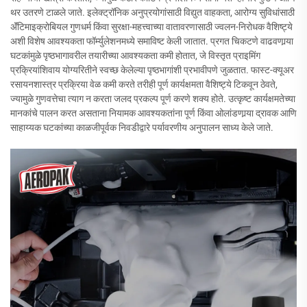
थर उतरणे टाळले जाते. इलेक्ट्रॉनिक अनुप्रयोगांसाठी विद्युत वाहकता, आरोग्य सुविधांसाठी
अ‍ॅंटिमाइक्रोबियल गुणधर्म किंवा सुरक्षा-महत्त्वाच्या वातावरणासाठी ज्वलन-निरोधक वैशिष्ट्ये
अशी विशेष आवश्यकता फॉर्म्युलेशनमध्ये समाविष्ट केली जातात. प्रगत चिकटणे वाढवणार्‍या
घटकांमुळे पृष्ठभागावरील तयारीच्या आवश्यकता कमी होतात, जे विस्तृत प्राइमिंग
प्रक्रियांशिवाय योग्यरितीने स्वच्छ केलेल्या पृष्ठभागांशी प्रभावीपणे जुळतात. फास्ट-क्यूअर
रसायनशास्त्र प्रक्रिया वेळ कमी करते तरीही पूर्ण कार्यक्षमता वैशिष्ट्ये टिकवून ठेवते,
ज्यामुळे गुणवत्तेचा त्याग न करता जलद प्रकल्प पूर्ण करणे शक्य होते. उत्कृष्ट कार्यक्षमतेच्या
मानकांचे पालन करत असताना नियामक आवश्यकतांना पूर्ण किंवा ओलांडणार्‍या द्रावक आणि
साहाय्यक घटकांच्या काळजीपूर्वक निवडीद्वारे पर्यावरणीय अनुपालन साध्य केले जाते.