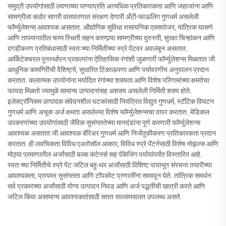
समुद्री उपयोगांसाठी लवणाच्या पाण्याप्रति अत्यधिक प्रतिकारकता आणि जहाजांना आणि
सामग्रीला कठोर सागरी वातावरणात संरक्षण देणारी अँटी-फाऊलिंग गुणधर्म असलेली
फॉर्म्युलेशन्स आवश्यक असतात. औद्योगिक सुविधा रासायनिक एक्सपोजर, यांत्रिक घासणे
आणि तापमानातील चरम स्थिती सहन करणार्‍या सामग्रीच्या दुरुस्ती, सुरक्षा चिन्हांकन आणि
दगडीकरण प्रतिबंधासाठी स्वतःच्या निर्मितीच्या स्प्रे पेंटवर अवलंबून असतात.
आर्किटेक्चरल पुनर्स्थापन प्रकल्पांना ऐतिहासिक रंगांशी जुळणारी फॉर्म्युलेशन्स मिळतात जी
आधुनिक कामगिरीची वैशिष्ट्ये, सुधारित टिकाऊपणा आणि पर्यावरणीय अनुपालन प्रदान
करतात. कलात्मक उपयोगांना मर्यादित रंगांच्या शक्यता आणि विशेष परिणामांच्या क्षमतेचा
फायदा मिळतो ज्यामुळे सामान्य उत्पादनांसह अशक्य असलेली निर्मिती शक्य होते.
इलेक्ट्रॉनिक्स उत्पादक संवेदनशील घटकांसाठी नियंत्रित विद्युत गुणधर्म, स्टॅटिक विघटन
गुणधर्म आणि अचूक अर्ज क्षमता असलेल्या विशेष फॉर्म्युलेशन्सचा वापर करतात. मेडिकल
उपकरणांच्या उपयोगांसाठी जैविक सुसंगततेच्या मानदंडांना पूर्ण करणारी फॉर्म्युलेशन्स
आवश्यक असतात जी आवश्यक बॅरिअर गुणधर्म आणि निर्जंतुकीकरण प्रतिकारकता प्रदान
करतात. ही लवचिकता विविध एअरोसॉल आकार, विविध स्प्रे पॅटर्नसाठी विशेष नोझल्स आणि
मोठ्या प्रमाणातील अर्जांसाठी बल्क कंटेनर्स सह पॅकेजिंग पर्यायांपर्यंत विस्तारित आहे.
स्वतःच्या निर्मितीचे स्प्रे पेंट जटिल बहु-थर अर्जांसाठी विशिष्ट पायाभूत संरचना तयारीच्या
आवश्यकता, प्रायमर सुसंगतता आणि टॉपकोट प्रणालींना सामावून घेते. तांत्रिक समर्थन
सर्व प्रकारच्या अर्जांसाठी योग्य उत्पादन निवड आणि अर्ज पद्धतींची खात्री करते आणि
जटिल किंवा असामान्य आवश्यकतांसाठी सतत सल्लामसलत उपलब्ध असते.