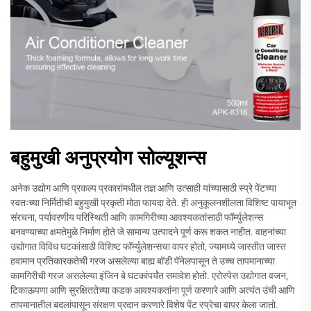
बहुमुखी अनुप्रयोग सोल्यूशन्स
अनेक उद्योग आणि प्रकल्प प्रकारांमधील तज्ञ आणि उत्साही यांच्यासाठी स्प्रे पेंटच्या
स्वतःच्या निर्मितीची बहुमुखी प्रकृती मोठा फायदा देते. ही अनुकूलनशीलता विशिष्ट पायाभूत
संरचना, पर्यावरणीय परिस्थिती आणि कामगिरीच्या आवश्यकतांसाठी फॉर्म्युलेशन्स
बनवण्याच्या क्षमतेमुळे निर्माण होते जे सामान्य उत्पादने पूर्ण करू शकत नाहीत. वाहनांच्या
उद्योगात विविध घटकांसाठी विशिष्ट फॉर्म्युलेशन्सचा वापर होतो, ज्यामध्ये जास्तीत जास्त
हवामान प्रतिकारकतेची गरज असलेल्या बाह्य बॉडी पॅनेलपासून ते उच्च तापमानाच्या
कामगिरीची गरज असलेल्या इंजिन बे घटकांपर्यंत समावेश होतो. एरोस्पेस उद्योगात वजन,
टिकाऊपणा आणि सुरक्षिततेच्या कडक आवश्यकतांना पूर्ण करणारे आणि अत्यंत उंची आणि
तापमानातील बदलांपासून संरक्षण प्रदान करणारे विशेष पेंट स्प्रेचा वापर केला जातो.