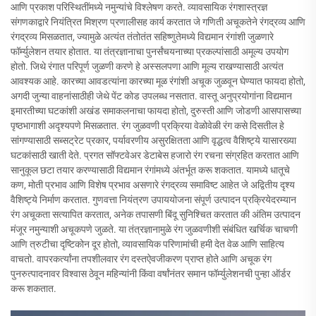
आणि प्रकाश परिस्थितींमध्ये नमुन्यांचे विश्लेषण करते. व्यावसायिक रंगशास्त्रज्ञ
संगणकाद्वारे नियंत्रित मिश्रण प्रणालीसह कार्य करतात जे गणिती अचूकतेने रंगद्रव्य आणि
रंगद्रव्य मिसळतात, ज्यामुळे अत्यंत तंतोतंत सहिष्णुतेमध्ये विद्यमान रंगांशी जुळणारे
फॉर्म्युलेशन तयार होतात. या तंत्रज्ञानाचा पुनर्संचयनाच्या प्रकल्पांसाठी अमूल्य उपयोग
होतो. जिथे रंगात परिपूर्ण जुळणी करणे हे अस्सलपणा आणि मूल्य राखण्यासाठी अत्यंत
आवश्यक आहे. कारच्या आवडत्यांना कारच्या मूळ रंगांशी अचूक जुळवून घेण्यात फायदा होतो,
अगदी जुन्या वाहनांसाठीही जेथे पेंट कोड उपलब्ध नसतात. वास्तू अनुप्रयोगांना विद्यमान
इमारतीच्या घटकांशी अखंड समाकलनाचा फायदा होतो, दुरुस्ती आणि जोडणी आसपासच्या
पृष्ठभागाशी अदृश्यपणे मिसळतात. रंग जुळवणी प्रक्रिया वेळोवेळी रंग कसे दिसतील हे
सांगण्यासाठी सब्सट्रेट प्रकार, पर्यावरणीय असुरक्षितता आणि वृद्धत्व वैशिष्ट्ये यासारख्या
घटकांसाठी खाती देते. प्रगत सॉफ्टवेअर डेटाबेस हजारो रंग रचना संग्रहित करतात आणि
सानुकूल छटा तयार करण्यासाठी विद्यमान रंगांमध्ये अंतर्भूत करू शकतात. यामध्ये धातूचे
कण, मोती प्रभाव आणि विशेष प्रभाव असणारे रंगद्रव्य समाविष्ट आहेत जे अद्वितीय दृश्य
वैशिष्ट्ये निर्माण करतात. गुणवत्ता नियंत्रण उपाययोजना संपूर्ण उत्पादन प्रक्रियेदरम्यान
रंग अचूकता सत्यापित करतात, अनेक तपासणी बिंदू सुनिश्चित करतात की अंतिम उत्पादन
मंजूर नमुन्याशी अचूकपणे जुळते. या तंत्रज्ञानामुळे रंग जुळवणीशी संबंधित खर्चिक चाचणी
आणि त्रुटीचा दृष्टिकोन दूर होतो, व्यावसायिक परिणामांची हमी देत वेळ आणि साहित्य
वाचतो. वापरकर्त्यांना तपशीलवार रंग दस्तऐवजीकरण प्राप्त होते आणि अचूक रंग
पुनरुत्पादनावर विश्वास ठेवून महिन्यांनी किंवा वर्षांनंतर समान फॉर्म्युलेशनची पुन्हा ऑर्डर
करू शकतात.