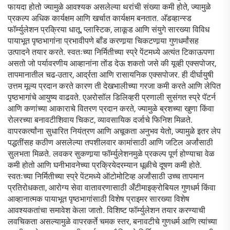
फायदा होतो ज्यामुळे आवश्यक असलेल्या थरांची संख्या कमी होते, ज्यामुळे
प्रकल्प अधिक कार्यक्षम आणि खर्चात कार्यक्षम बनतात. अ‍ॅडव्हान्स्ड
फॉर्म्युलेशन प्रक्रिया धातू, प्लास्टिक, लाकूड आणि संयुगे सारख्या विविध
पायाभूत पृष्ठभागांना प्रभावीपणे बाँड करणार्‍या चिकटणार्‍या गुणधर्मांसह
उत्पादने तयार करते. स्वतःच्या निर्मितीच्या स्प्रे पेंटमध्ये अत्यंत टिकाऊपणा
असतो जो पर्यावरणीय आव्हानांना तोंड देऊ शकतो जसे की यूव्ही एक्सपोजर,
तापमानातील चढ-उतार, आर्द्रता आणि रासायनिक एक्सपोजर. ही दीर्घायुषी
उत्तम मूल्य प्रदान करते कारण ती देखभालीच्या गरजा कमी करते आणि लेपित
पृष्ठभागांचे आयुष्य वाढवते. एअरोसॉल डिलिव्हरी प्रणाली सुसंगत स्प्रे पॅटर्न
आणि कणांच्या आकाराचे वितरण प्रदान करते, ज्यामुळे ब्रशच्या खुणा किंवा
रोलरच्या बनावटीशिवाय चिकट, व्यावसायिक दर्जाचे फिनिश मिळते.
वापरकर्त्यांना सुधारित नियंत्रण आणि अचूकता अनुभव येतो, ज्यामुळे इतर लेप
पद्धतींसह कठीण असलेल्या तपशीलवार कामांसाठी आणि जटिल अर्जांसाठी
सुलभता मिळते. लवकर सुकणार्‍या फॉर्म्युलेशनमुळे प्रकल्प पूर्ण होण्याचा वेळ
कमी होतो आणि घनीभावनेच्या प्रक्रियेदरम्यान धूळीचे दूषण कमी होते.
स्वतःच्या निर्मितीच्या स्प्रे पेंटमध्ये ऑटोमोटिव्ह अर्जांसाठी उच्च तापमान
प्रतिरोधकता, आरोग्य सेवा वातावरणासाठी अँटीमाइक्रोबियल गुणधर्म किंवा
आव्हानात्मक पायाभूत पृष्ठभागांसाठी विशेष प्राइमर सारख्या विशेष
आवश्यकतांचा समावेश केला जातो. विशिष्ट फॉर्म्युलेशन तयार करण्याची
लवचिकता असल्यामुळे वापरकर्ते चमक स्तर, बनावटीचे गुणधर्म आणि त्यांच्या