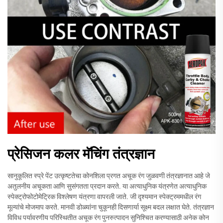
प्रेसिजन कलर मॅचिंग तंत्रज्ञान
सानुकूलित स्प्रे पेंट उत्कृष्टतेचा कोनशिला प्रगत अचूक रंग जुळवणी तंत्रज्ञानात आहे जे
अतुलनीय अचूकता आणि सुसंगतता प्रदान करते. या अत्याधुनिक यंत्रणेत अत्याधुनिक
स्पेक्ट्रोफोटोमेट्रिक विश्लेषण यंत्रणा वापरली जाते. जी दृश्यमान स्पेक्ट्रममधील रंग
मूल्यांचे मोजमाप करते. मानवी डोळ्यांना चुकूनही दिसणार्या सूक्ष्म बदल लक्षात घेते. तंत्रज्ञान
विविध पर्यावरणीय परिस्थितीत अचूक रंग पुनरुत्पादन सुनिश्चित करण्यासाठी अनेक कोन