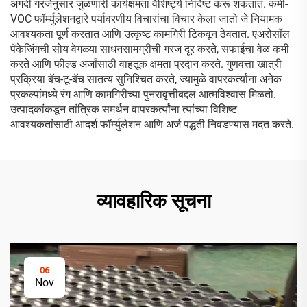
अगदी गरजेनुसार जुळणारी कार्यक्षमता वैशिष्ट्ये निर्दिष्ट करू शकतात. कमी-
VOC फॉर्म्युलेशनद्वारे पर्यावरणीय विचारांचा विचार केला जातो जे नियामक
आवश्यकता पूर्ण करतात आणि उत्कृष्ट कामगिरी टिकवून ठेवतात. एअरोसॉल
पॅकेजिंगची सोय वेगळ्या साधनसामग्रीची गरज दूर करते, सफाईचा वेळ कमी
करते आणि फील्ड अर्जांसाठी वाहतूक क्षमता प्रदान करते. गुणवत्ता खात्री
प्रक्रिया बॅच-टू-बॅच सातत्य सुनिश्चित करते, ज्यामुळे वापरकर्त्यांना अनेक
प्रकल्पांमध्ये रंग आणि कामगिरीच्या पुनरावृत्तीबद्दल आत्मविश्वास मिळतो.
उत्पादकांकडून तांत्रिक समर्थन वापरकर्त्यांना त्यांच्या विशिष्ट
आवश्यकतांसाठी आदर्श फॉर्म्युलेशन आणि अर्ज पद्धती निवडण्यास मदत करते.
व्यावहारिक सूचना
06
Nov