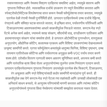
रसायनशास्त्र आणि नेमक्या मिश्रण प्रक्रिया समाविष्ट आहेत, ज्यामुळे सातत्य आणि
गुणवत्ता निश्चित होते. व्यावसायिक दर्जाचे उपकरण रंग नमुने विश्लेषित करतात आणि
स्पेक्ट्रोफोटोमेट्रिक विश्लेषणाचा वापर करून नेमकी फॉर्म्युलेशन्स तयार करतात, ज्यामुळे
प्रत्येक वेळी रंगाची नेमकी पुनर्निर्मिती होते. उत्पादन प्रक्रियेमध्ये उच्च दर्जाचे रेझिन्स,
रंगद्रव्ये आणि संमिश्र घटक वापरले जातात, जे इच्छित वापर, पर्यावरणीय परिस्थिती आणि
टिकाऊपणाच्या आवश्यकतांच्या आधारे काळजीपूर्वक निवडले जातात. कस्टम-मेड स्प्रे
पेंटचे अनेक कार्य आहेत, ज्यामध्ये सतह संरक्षण, सौंदर्याची वाढ, दगडीकरण प्रतिकार आणि
हवामानापासून संरक्षण यांचा समावेश होतो. हे उत्पादन ऑटोमोटिव्ह पुनर्स्थापन, वास्तुकला
अनुप्रयोग, औद्योगिक कोटिंग, कलात्मक प्रकल्प आणि विशिष्ट उपकरणांच्या देखभालमध्ये
उत्कृष्ट कामगिरी करते. प्रगत फॉर्म्युलेशन क्षमतांमुळे धातूच्या फिनिश, विशिष्ट पृष्ठभाग, उच्च
तापमान प्रतिरोधक कोटिंग्स आणि पर्यावरणास अनुकूल कमी-VOC पर्याय तयार करणे
शक्य होते. एरोसॉल वितरण प्रणाली समान आवरण सुनिश्चित करते, अपव्यय कमी करते
आणि पारंपारिक ब्रश किंवा रोलर अनुप्रयोगांच्या तुलनेत उत्तम नियंत्रण प्रदान करते.
उत्पादन प्रक्रियेदरम्यान गुणवत्ता नियंत्रण उपायांमुळे प्रत्येक बॅच चिकटणे, टिकाऊपणा,
रंग अचूकता आणि स्प्रे वैशिष्ट्यांसाठी कठोर कामगिरी मानदंडांना पूर्ण करते. ही
काळजीपूर्वक लक्ष देणे कस्टम-मेड स्प्रे पेंटला त्या तज्ञांसाठी आणि उत्साही लोकांसाठी एक
अनिवार्य साधन बनवते, जे अत्युत्तम परिणामांची मागणी करतात आणि त्यांच्या कोटिंग
अनुप्रयोगांमध्ये गुणवत्ता किंवा नेमकेपणा यांच्याशी समझोता करायला नकार देतात.