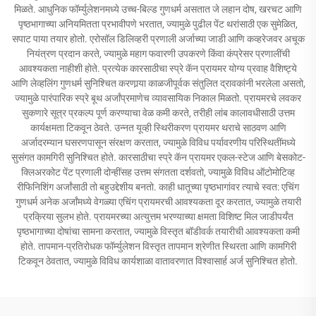
मिळते. आधुनिक फॉर्म्युलेशनमध्ये उच्च-बिल्ड गुणधर्म असतात जे लहान दोष, खरचट आणि
पृष्ठभागाच्या अनियमितता प्रभावीपणे भरतात, ज्यामुळे पुढील पेंट थरांसाठी एक सुमेळित,
सपाट पाया तयार होतो. एरोसॉल डिलिव्हरी प्रणाली अर्जाच्या जाडी आणि कव्हरेजवर अचूक
नियंत्रण प्रदान करते, ज्यामुळे महाग फवारणी उपकरणे किंवा कंप्रेसर प्रणालींची
आवश्यकता नाहीशी होते. प्रत्येक कारसाठीचा स्प्रे कॅन प्रायमर योग्य प्रवाह वैशिष्ट्ये
आणि लेव्हलिंग गुणधर्म सुनिश्चित करणार्‍या काळजीपूर्वक संतुलित द्रावकांनी भरलेला असतो,
ज्यामुळे पारंपारिक स्प्रे बूथ अर्जांप्रमाणेच व्यावसायिक निकाल मिळतो. प्रायमरचे लवकर
सुकणारे सूत्र प्रकल्प पूर्ण करण्याचा वेळ कमी करते, तरीही लांब कालावधीसाठी उत्तम
कार्यक्षमता टिकवून ठेवते. उन्नत यूव्ही स्थिरीकरण प्रायमर थराचे साठवण आणि
अर्जादरम्यान घसरणपासून संरक्षण करतात, ज्यामुळे विविध पर्यावरणीय परिस्थितींमध्ये
सुसंगत कामगिरी सुनिश्चित होते. कारसाठीचा स्प्रे कॅन प्रायमर एकल-स्टेज आणि बेसकोट-
क्लिअरकोट पेंट प्रणाली दोन्हींसह उत्तम संगतता दर्शवतो, ज्यामुळे विविध ऑटोमोटिव्ह
रीफिनिशिंग अर्जांसाठी तो बहुउद्देशीय बनतो. काही धातूच्या पृष्ठभागांवर त्याचे स्वत: एचिंग
गुणधर्म अनेक अर्जांमध्ये वेगळ्या एचिंग प्रायमरची आवश्यकता दूर करतात, ज्यामुळे तयारी
प्रक्रिया सुलभ होते. प्रायमरच्या अत्युत्तम भरण्याच्या क्षमता विशिष्ट मिल जाडीपर्यंत
पृष्ठभागाच्या दोषांचा सामना करतात, ज्यामुळे विस्तृत बॉडीवर्क तयारीची आवश्यकता कमी
होते. तापमान-प्रतिरोधक फॉर्म्युलेशन विस्तृत तापमान श्रेणीत स्थिरता आणि कामगिरी
टिकवून ठेवतात, ज्यामुळे विविध कार्यशाळा वातावरणात विश्वासार्ह अर्ज सुनिश्चित होतो.