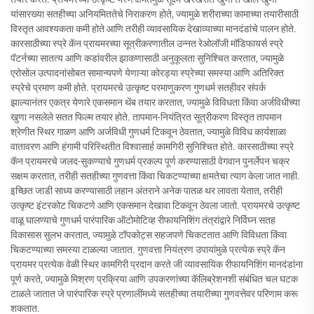
यांसारख्या सतहीच्या अनियमिततेचे निराकरण होते, ज्यामुळे शरीराच्या कामाच्या तयारीसाठी
विस्तृत आवश्यकता कमी होते आणि तरीही व्यावसायिक देखाव्याच्या मानदंडांचे पालन होते.
कारसाठीच्या स्प्रे कॅन प्रायमरच्या सूत्रीकरणातील उन्नत रेओलॉजी मॉडिफायर्स स्प्रे
पॅटर्नच्या सातत्य आणि कडांवरील झाकणासाठी अनुकूलता सुनिश्चित करतात, ज्यामुळे
एरोसोल उत्पादनांसोबत सामान्यपणे येणाऱ्या कोरड्या स्प्रेच्या समस्या आणि अतिरिक्त
स्प्रेचे प्रमाण कमी होते. प्रायमरचे उत्कृष्ट परमाणुकरण गुणधर्म सतहीवर संपर्क
झाल्यानंतर एकत्र येणारे एकसमान थेंब तयार करतात, ज्यामुळे विविधता किंवा अर्जविधीच्या
खुणा नसलेले सतत फिल्म तयार होते. तापमान-नियंत्रित सूत्रीकरण विस्तृत तापमान
श्रेणीत स्थिर गाळण आणि अर्जविधी गुणधर्म टिकवून ठेवतात, ज्यामुळे विविध कार्यशाळा
वातावरण आणि हंगामी परिस्थितीत विश्वासार्ह कामगिरी सुनिश्चित होते. कारसाठीच्या स्प्रे
कॅन प्रायमरचे जलद-सुकण्याचे गुणधर्म प्रकल्प पूर्ण करण्यासाठी वेगवान पुनर्लेपन चक्र
सक्षम करतात, तरीही सतहीच्या गुणवत्ता किंवा चिकटण्याच्या क्षमतेचा त्याग केला जात नाही.
इच्छित जाडी साध्य करण्यासाठी लहान अंतराने अनेक पातळ थर लावता येतात, तरीही
उत्कृष्ट इंटरकोट चिकटणे आणि एकसमान देखावा टिकवून ठेवला जातो. प्रायमरचे उत्कृष्ट
वाळू घालण्याचे गुणधर्म पारंपारिक ऑटोमोटिव्ह रीफायनिशिंग तंत्रांद्वारे निर्विघ्न सतह
विकासास सुलभ करतात, ज्यामुळे टॉपकोट्स सहजपणे चिकटतात आणि विविधता किंवा
चिकटण्याच्या समस्या टाळल्या जातात. गुणवत्ता नियंत्रण उपायांमुळे प्रत्येक स्प्रे कॅन
प्रायमर प्रत्येक वेळी स्थिर कामगिरी प्रदान करते जी व्यावसायिक रीफायनिशिंग मानदंडांना
पूर्ण करते, ज्यामुळे मिश्रण प्रक्रिया आणि उपकरणांच्या कॅलिब्रेशनशी संबंधित चल घटक
टाळले जातात जे पारंपारिक स्प्रे प्रणालींमध्ये सतहीच्या तयारीच्या गुणवत्तेवर परिणाम करू
शकतात.