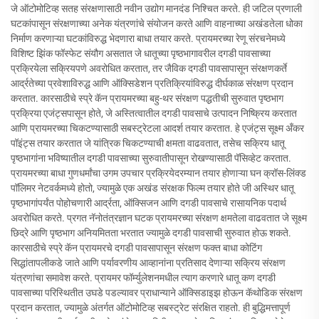
जे ऑटोमोटिव्ह सतह संरक्षणासाठी नवीन उद्योग मानदंड निश्चित करते. ही जटिल प्रणाली
घटकांपासून संरक्षणाच्या अनेक यंत्रणांचे संयोजन करते आणि वाहनाच्या अखंडतेला धोका
निर्माण करणाऱ्या घटकांविरुद्ध भेदणारा बाधा तयार करते. प्रायमरच्या रेणू संरचनेमध्ये
विशिष्ट झिंक फॉस्फेट संयौग असतात जे धातूच्या पृष्ठभागावरील दगडी पावसाच्या
प्रक्रियेला सक्रियपणे अवरोधित करतात, तर जैविक दगडी पावसापासून संरक्षणकर्ते
आर्द्रतेच्या प्रवेशाविरुद्ध आणि ऑक्सिडेशन प्रतिक्रियांविरुद्ध दीर्घकाळ संरक्षण प्रदान
करतात. कारसाठीचे स्प्रे कॅन प्रायमरच्या बहु-थर संरक्षण पद्धतीची सुरुवात पृष्ठभाग
प्रक्रिया एजंट्सपासून होते, जे अस्तित्वातील दगडी पावसाचे उत्पादन निष्क्रिय करतात
आणि प्रायमरच्या चिकटण्यासाठी सबस्ट्रेटला आदर्श तयार करतात. हे एजंट्स सूक्ष्म अँकर
पॉइंट्स तयार करतात जे यांत्रिक चिकटण्याची क्षमता वाढवतात, तसेच सक्रिय धातू
पृष्ठभागांना भविष्यातील दगडी पावसाच्या सुरुवातीपासून रोखण्यासाठी पॅसिव्हेट करतात.
प्रायमरच्या बाधा गुणधर्मांचा उगम उपचार प्रक्रियेदरम्यान तयार होणाऱ्या घन क्रॉस-लिंक्ड
पॉलिमर नेटवर्कमध्ये होतो, ज्यामुळे एक अखंड संरक्षक फिल्म तयार होते जी अस्थिर धातू
पृष्ठभागांपर्यंत पोहोचणारी आर्द्रता, ऑक्सिजन आणि दगडी पावसाचे रासायनिक पदार्थ
अवरोधित करते. प्रगत नॅनोतंत्रज्ञान घटक प्रायमरच्या संरक्षण क्षमतेला वाढवतात जे सूक्ष्म
छिद्रे आणि पृष्ठभाग अनियमितता भरतात ज्यामुळे दगडी पावसाची सुरुवात होऊ शकते.
कारसाठीचे स्प्रे कॅन प्रायमरचे दगडी पावसापासून संरक्षण फक्त बाधा कोटिंग
सिद्धांतापलीकडे जाते आणि पर्यावरणीय आव्हानांना प्रतिसाद देणाऱ्या सक्रिय संरक्षण
यंत्रणांचा समावेश करते. प्रायमर फॉर्म्युलेशनमधील त्याग करणारे धातू कण दगडी
पावसाच्या परिस्थितीत उघडे पडल्यावर प्राधान्याने ऑक्सिडाइझ होऊन कॅथोडिक संरक्षण
प्रदान करतात, ज्यामुळे अंतर्गत ऑटोमोटिव्ह सबस्ट्रेट संरक्षित राहतो. ही बुद्धिमत्तापूर्ण