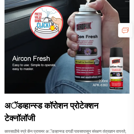
अॅडव्हान्स्ड कॉरोशन प्रोटेक्शन
टेक्नॉलॉजी
कारसाठीचे स्प्रे कॅन प्रायमर अॅडव्हान्स्ड दगडी पावसापासून संरक्षण तंत्रज्ञान वापरते,