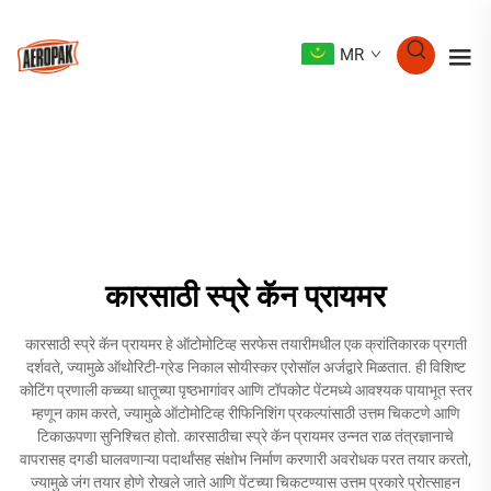
MR
कारसाठी स्प्रे कॅन प्रायमर
कारसाठी स्प्रे कॅन प्रायमर हे ऑटोमोटिव्ह सरफेस तयारीमधील एक क्रांतिकारक प्रगती
दर्शवते, ज्यामुळे ऑथोरिटी-ग्रेड निकाल सोयीस्कर एरोसॉल अर्जद्वारे मिळतात. ही विशिष्ट
कोटिंग प्रणाली कच्च्या धातूच्या पृष्ठभागांवर आणि टॉपकोट पेंटमध्ये आवश्यक पायाभूत स्तर
म्हणून काम करते, ज्यामुळे ऑटोमोटिव्ह रीफिनिशिंग प्रकल्पांसाठी उत्तम चिकटणे आणि
टिकाऊपणा सुनिश्चित होतो. कारसाठीचा स्प्रे कॅन प्रायमर उन्नत राळ तंत्रज्ञानाचे
वापरासह दगडी घालवणाऱ्या पदार्थांसह संक्षोभ निर्माण करणारी अवरोधक परत तयार करतो,
ज्यामुळे जंग तयार होणे रोखले जाते आणि पेंटच्या चिकटण्यास उत्तम प्रकारे प्रोत्साहन