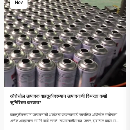
Nov
ऑरोसोल उत्पादक वाहतुकीदरम्यान उत्पादनाची स्थिरता कशी
सुनिश्चित करतात?
वाहतुकीदरम्यान उत्पादनाची अखंडता राखण्यासाठी जागतिक ऑरोसोल उद्योगाला
अनेक आव्हानांना सामोरे जावे लागते. तापमानातील चढ-उतार, दाबातील बदल आणि
हाताळणीच्या समस्यांपासून मोकळे व्हायला ऑरोसोल उत्पादकांनी व्यापक