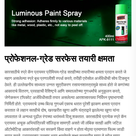
प्रोफेशनल-ग्रेड सरफेस तयारी क्षमता
कारसाठीचे स्प्रे कॅन प्रायमर प्रीमियम-ग्रेड सतहीच्या तयारीच्या क्षमता प्रदान करते जे
महाग असलेल्या स्प्रे बूथ प्रणालीशी स्पर्धा करते, तरीही एरोसोल अर्जविधीची सोय टिकवून
ठेवते. ही उल्लेखनीय साध्यता उन्नत सूत्रीकरण रसायनशास्त्रामुळे साध्य होते जे कणांच्या
आकाराचे वितरण, प्रवाहाची वैशिष्ट्ये आणि समतलतेच्या गुणधर्मांचे अनुकूलन करते,
जेणेकरून टॉपकोट अर्जविधीसाठी तयार असलेल्या आरशासारख्या निर्विघ्न पृष्ठभागाची
निर्मिती होते. प्रायमरचे उच्च-बिल्ड गुणधर्म एकाच थरात पुरेशी झाकण क्षमता प्रदान
करतात जे लहान सतहीचे दोष, खरखरीत खुणा आणि यंत्राद्वारे झालेल्या खुणा यांना
लपवतात जे अन्यथा पुढील रंगाच्या थरांमध्ये दिसू शकतात. कारसाठीचे प्रत्येक स्प्रे कॅन
प्रायमर अचूक अभियांत्रिकी सॉलिड्स सामग्री असते जी लंबिक सतही आणि जटिल
ऑटोमोटिव्ह आकारांवरही थर सरकणे किंवा वाहणे न होता मोठ्या प्रमाणात फिल्म जाडी
तयार करते. प्रायमरच्या उत्कृष्ट भरण क्षमतेमुळे सूक्ष्म खरखरीत खुणा ते खोल खुणा