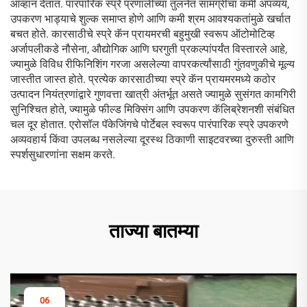
आव्हान देतात. पारंपारिक स्प्रे प्रणालींच्या तुलनेत सामग्रीचा कमी अपव्यय,
उपकरण भाड्याचे शुल्क समाप्त होणे आणि कमी श्रम आवश्यकतांमुळे खर्चात
बचत होते. कारसाठीचे स्प्रे कॅन प्रायमरची बहुमुखी स्वरूप ऑटोमोटिव्ह
अर्जापलीकडे नौसेना, औद्योगिक आणि घरगुती प्रकल्पांपर्यंत विस्तारले आहे,
ज्यामुळे विविध रीफिनिशिंग गरजा असलेल्या वापरकर्त्यांसाठी गुंतवणुकीचे मूल्य
जास्तीत जास्त होते. प्रत्येक कारसाठीच्या स्प्रे कॅन प्रायमरमध्ये कठोर
उत्पादन नियंत्रणांद्वारे गुणवत्ता खात्री अंतर्भूत असते ज्यामुळे सुसंगत कामगिरी
सुनिश्चित होते, ज्यामुळे फील्ड मिक्सिंग आणि उपकरण कॅलिब्रेशनशी संबंधित
चल दूर होतात. एरोसॉल पॅकेजिंगचे पोर्टेबल स्वरूप पारंपारिक स्प्रे उपकरणे
अव्यवहार्य किंवा उपलब्ध नसलेल्या दूरस्थ ठिकाणी साइटवरच्या दुरुस्ती आणि
स्पर्शसुधारणांना सक्षम करते.
ताज्या बातम्या
06