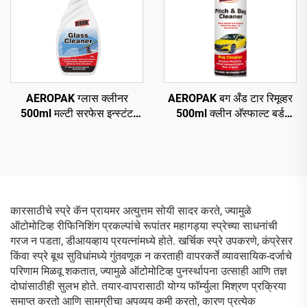
AEROPAK ग्लास क्लीनर
AEROPAK बग अँड टार रिमूव्हर
500ml मल्टी सरफेस इन्स्टंट
500ml क्लीन अ‍ॅस्फाल्ट बर्ड
ग्लास क्लीनर फॉर कार अँड
ड्रॉपिंग्स क्लीन रोड ग्राइम
हाऊसहोल्ड
कारसाठीचे स्प्रे कॅन प्रायमर अत्युत्तम सोयी सादर करते, ज्यामुळे
ऑटोमोटिव्ह रीफिनिशिंग प्रकल्पांचे रूपांतर महागड्या स्प्रेच्या साधनांची
गरज न पडता, डीआयव्हाय प्रयत्नांमध्ये होते. खर्चिक स्प्रे उपकरणे, कंप्रेसर
किंवा स्प्रे बूथ सुविधांमध्ये गुंतवणूक न करताही वापरकर्ते व्यावसायिक-दर्जाचे
परिणाम मिळवू शकतात, ज्यामुळे ऑटोमोटिव्ह पुनर्स्थापना उत्साही आणि तज्ञ
दोघांसाठीही सुलभ होते. तयार-वापरासाठी योग्य फॉर्म्युला मिश्रण प्रक्रिया
समाप्त करतो आणि सामग्रीचा अपव्यय कमी करतो, कारण प्रत्येक