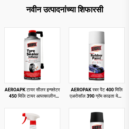
नवीन उत्पादनांच्या शिफारसी
AEROAPK टायर सीलर इन्फ्लेटर
AEROPAK रबर पेंट 400 मिलि
450 मिलि टायर आपत्कालीन
एअरोसॉल 390 ग्रॅम काढता येणारे
दुरुस्ती आणि ट्यूबलेस टायरसाठी
स्प्रे पेंट चाकांसाठी
वायू भरणे