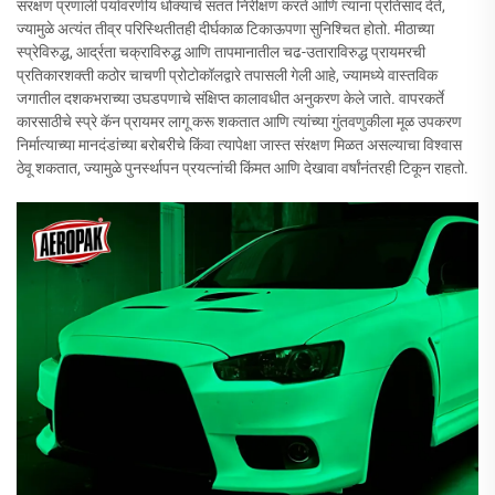
संरक्षण प्रणाली पर्यावरणीय धोक्यांचे सतत निरीक्षण करते आणि त्यांना प्रतिसाद देते,
ज्यामुळे अत्यंत तीव्र परिस्थितीतही दीर्घकाळ टिकाऊपणा सुनिश्चित होतो. मीठाच्या
स्प्रेविरुद्ध, आर्द्रता चक्राविरुद्ध आणि तापमानातील चढ-उताराविरुद्ध प्रायमरची
प्रतिकारशक्ती कठोर चाचणी प्रोटोकॉलद्वारे तपासली गेली आहे, ज्यामध्ये वास्तविक
जगातील दशकभराच्या उघडपणाचे संक्षिप्त कालावधीत अनुकरण केले जाते. वापरकर्ते
कारसाठीचे स्प्रे कॅन प्रायमर लागू करू शकतात आणि त्यांच्या गुंतवणुकीला मूळ उपकरण
निर्मात्याच्या मानदंडांच्या बरोबरीचे किंवा त्यापेक्षा जास्त संरक्षण मिळत असल्याचा विश्वास
ठेवू शकतात, ज्यामुळे पुनर्स्थापन प्रयत्नांची किंमत आणि देखावा वर्षांनंतरही टिकून राहतो.