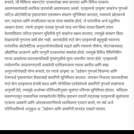
बनवते, जी मिश्रित सबस्ट्रेट प्रकारांसह काम करतात आणि विविध प्रकल्प
आवश्यकतांसाठी लवचिक उपायांची आवश्यकता असते. प्राइमरचे उत्कृष्ट कव्हरेज गुणधर्म
जटिल ऑटोमोटिव्ह पृष्ठभागांवर एकसमान संरक्षण सुनिश्चित करतात, ज्यामध्ये खोलवरचे
भाग, वक्रता आणि तपशीलवार घटक यांचा समावेश होतो, जे पारंपारिक अर्ज पद्धतींना
आव्हान देतात. त्याचे उत्कृष्ट प्रवाह गुणधर्म जाड भाग किंवा पातळ ठिकाणे तयार
केल्याशिवाय जटिल पृष्ठभाग भूमितीचे पूर्ण कव्हरेज सक्षम करतात, ज्यामुळे संरक्षण किंवा
देखाव्याची गुणवत्ता कमी होत नाही. कारसाठीचे स्प्रे कॅन प्राइमरची बहुमुखी स्वारस्य
पारंपारिक ऑटोमोटिव्ह अनुप्रयोगांपलीकडे वाढते आणि त्यामध्ये नौसेना, मोटरसायकल,
औद्योगिक उपकरणे आणि घरगुती प्रकल्पांचा समावेश होतो, ज्यामुळे विविध रीफिनिशिंग
गरजा असलेल्या वापरकर्त्यांसाठी गुंतवणुकीचे मूल्य जास्तीत जास्त होते. प्राइमरची
पर्यावरणीय उघडपणाप्रती असलेली प्रतिकारकता त्याला आतील आणि बाह्य
अनुप्रयोगांसाठी योग्य बनवते, तर त्याचे उत्कृष्ट अॅडहेशन गुणधर्म चिकण्या आणि
टेक्स्चर्ड पृष्ठभागांवर विश्वासार्ह कामगिरी सुनिश्चित करतात. तापमान स्थिरता कारसाठीच्या
स्प्रे कॅन प्राइमरला हंगामी बदल आणि भौगोलिक प्रदेशांमध्ये कामगिरी गुणधर्म राखण्यास
अनुमती देते, ज्यामुळे अर्जाच्या परिस्थितीनुसार सुसंगत परिणाम सुनिश्चित होतात. यांत्रिक
घसरणपासून रासायनिक स्वच्छतेपर्यंत विविध पृष्ठभाग तयारी तंत्रांसह प्राइमरची सुसंगतता
प्रकल्प आखणी आणि अंमलबजावणीमध्ये लवचिकता प्रदान करते, तर सर्व अर्ज
परिस्थितींमध्ये अनुकूल अॅडहेशन आणि कामगिरी मानदंड राखले जातात.