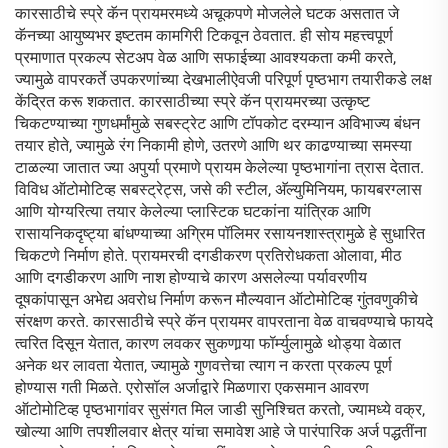
कारसाठीचे स्प्रे कॅन प्रायमरमध्ये अचूकपणे मोजलेले घटक असतात जे
कॅनच्या आयुष्यभर इष्टतम कामगिरी टिकवून ठेवतात. ही सोय महत्त्वपूर्ण
प्रमाणात प्रकल्प सेटअप वेळ आणि सफाईच्या आवश्यकता कमी करते,
ज्यामुळे वापरकर्ते उपकरणांच्या देखभालीऐवजी परिपूर्ण पृष्ठभाग तयारीकडे लक्ष
केंद्रित करू शकतात. कारसाठीच्या स्प्रे कॅन प्रायमरच्या उत्कृष्ट
चिकटण्याच्या गुणधर्मांमुळे सबस्ट्रेट आणि टॉपकोट दरम्यान अविभाज्य बंधन
तयार होते, ज्यामुळे रंग निकामी होणे, उतरणे आणि थर काढण्याच्या समस्या
टाळल्या जातात ज्या अपुर्या प्रमाणे प्रायम केलेल्या पृष्ठभागांना त्रास देतात.
विविध ऑटोमोटिव्ह सबस्ट्रेट्स, जसे की स्टील, अ‍ॅल्युमिनियम, फायबरग्लास
आणि योग्यरित्या तयार केलेल्या प्लास्टिक घटकांना यांत्रिक आणि
रासायनिकदृष्ट्या बांधण्याच्या अग्रिम पॉलिमर रसायनशास्त्रामुळे हे सुधारित
चिकटणे निर्माण होते. प्रायमरची दगडीकरण प्रतिरोधकता ओलावा, मीठ
आणि दगडीकरण आणि नाश होण्याचे कारण असलेल्या पर्यावरणीय
दूषकांपासून अभेद्य अवरोध निर्माण करून मौल्यवान ऑटोमोटिव्ह गुंतवणुकीचे
संरक्षण करते. कारसाठीचे स्प्रे कॅन प्रायमर वापरताना वेळ वाचवण्याचे फायदे
त्वरित दिसून येतात, कारण लवकर सुकणार्‍या फॉर्म्युलामुळे थोड्या वेळात
अनेक थर लावता येतात, ज्यामुळे गुणवत्तेचा त्याग न करता प्रकल्प पूर्ण
होण्यास गती मिळते. एरोसॉल अर्जाद्वारे मिळणारा एकसमान आवरण
ऑटोमोटिव्ह पृष्ठभागांवर सुसंगत मिल जाडी सुनिश्चित करतो, ज्यामध्ये वक्र,
खोल्या आणि तपशीलवार क्षेत्र यांचा समावेश आहे जे पारंपारिक अर्ज पद्धतींना