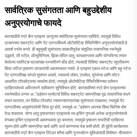
सार्वत्रिक सुसंगतता आणि बहुउद्देशीय
अनुप्रयोगाचे फायदे
कारसाठीचे स्प्रे कॅन प्राइमर अत्युत्तम सार्वत्रिक सुसंगतता दर्शविते, ज्यामुळे विविध
प्रकारच्या सबस्ट्रेट आणि पेंट प्रणालींमध्ये ऑटोमोटिव्ह रीफिनिशिंग अनुप्रयोगांसाठी हे
आदर्श पर्याय बनते. ही बहुमुखी सुसंगतता काळजीपूर्वक संतुलित रासायनिक रचनेमुळे
उद्भवते, जी स्टील, अ‍ॅल्युमिनियम, झिंक-लेपित धातू, फायबरग्लास आणि योग्यरित्या तयार
केलेल्या प्लास्टिक घटकांसह प्रभावीपणे बाँड होते, त्यासाठी विशिष्ट सबस्ट्रेट सूत्रीकरण
किंवा जटिल पृष्ठभाग उपचारांची आवश्यकता नसते. हे प्राइमर एकल-स्टेज आणि बहु-स्टेज
पेंट प्रणालींसह चांगले सुसंगत असते, ज्यामध्ये लॅकर, एनामेल, युरेथेन्स आणि वॉटर-
आधारित टॉपकोट्सचा समावेश होतो, ज्यामुळे ऑटोमोटिव्ह रीफिनिशिंगच्या वर्तमान
प्रक्रियांमध्ये अविरतपणे एकीकरण सुनिश्चित होते. कारसाठीच्या स्प्रे कॅन प्राइमरच्या
रचनेमधील उन्नत अॅडहेशन प्रमोटर्स विविध सबस्ट्रेट सामग्रीसह दृढ रासायनिक बंधने
तयार करतात, तर विविध टॉपकोट रसायनशास्त्रांसह सुसंगतता राखतात, ज्यामुळे पेंट
प्रणालीच्या असुसंगततेची चिंता दूर होते, ज्यामुळे अॅडहेशन अपयश किंवा फिनिश दोष
येऊ शकतात. योग्य धातू पृष्ठभागांवर प्राइमरचे स्व-इचिंग गुणधर्म अनेक अनुप्रयोगांमध्ये
वेगळ्या इचिंग प्राइमरची आवश्यकता दूर करतात, ज्यामुळे पृष्ठभाग तयारीची प्रक्रिया
सुलभ होते आणि सामग्रीचा खर्च आणि अर्ज करण्याचा वेळ कमी होतो. ही दुहेरी कार्यक्षमता
कारसाठीचे स्प्रे कॅन प्राइमर रिपेअर शॉप्स आणि पुनर्स्थापन सुविधांसाठी विशेषतः मौल्यवान