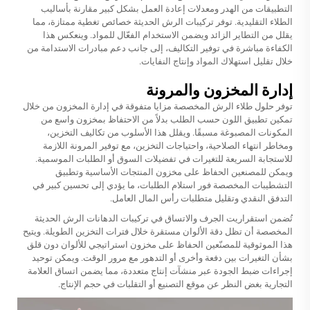
التطبيقات من الهدر ومعدلات إعادة العمل بشكل كبير مقارنة بأساليب
الطلاء التقليدية. توفر تركيبات الرش الحديثة خصائص تغطية ممتازة، مما
يقلل من التطاير الزائد ويضمن الاستخدام الفعّال للمواد. وينعكس هذا
الكفاءة مباشرة في توفير التكاليف، إلى جانب دعم مبادرات الاستدامة من
خلال تقليل استهلاك المواد وإنتاج النفايات.
إدارة المخزون والمرونة
توفر حلول طلاء الرش المخصصة مزايا متفوقة في إدارة المخزون من خلال
تمكين تطبيق اللون حسب الطلب بدلاً من الاحتفاظ بمخزون واسع من
المكونات المصبوغة مسبقًا. ويقلل هذا الأسلوب من تكاليف التخزين،
ومخاطر انتهاء الصلاحية، واحتياجات التخزين، مع توفير المرونة اللازمة
للاستجابة السريعة للتغيرات في تفضيلات السوق أو الطلبات الموسمية.
ويمكن للمصنعين الحفاظ على مخزون المنتجات الأساسية وتطبيق
التشطيبات المخصصة فور استلام الطلبات، ما يؤدي إلى تحسين كبير في
التدفق النقدي وتقليل متطلبات رأس المال العامل.
تُضمن استقراريت الجرف والاتساق في تركيبات الدهانات الرش الحديثة
المخصصة أن تظل دقة الألوان مستقرة خلال فترات التخزين الطويلة. ويتيح
هذا الموثوقية للمصنّعين الحفاظ على مخزون استراتيجي للألوان دون قلق
بشأن التغيرات بين دفعة وأخرى أو التدهور مع مرور الوقت. ويمكن توحيد
إجراءات ضبط الجودة عبر منشآت إنتاج متعددة، مما يضمن اتساق العلامة
التجارية بغض النظر عن موقع التصنيع أو التقلبات في حجم الإنتاج.