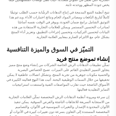
يخص جودة المظهر ووحدته ثابتة.
تتيح أنظمة التتبع المدمجة في إنتاج الدهانات الرشّابة حسب الطلب توثيقًا
كاملاً لتاريخ الدُفعات ومصادر المواد الخام ونتائج اختبارات الأداء. ويدعم هذا
التوثيق الشامل برامج ضمان الجودة، ويوفر في الوقت نفسه أساسًا
لمبادرات التحسين المستمر. ويمكن للعلامات التجارية الاستفادة من هذه
البيانات لتحسين التركيبات، وتحسين إجراءات التطبيق، وتعزيز أداء المنتج
بشكل عام، مع الالتزام الصارم بمعايير العلامة التجارية.
التميّز في السوق والميزة التنافسية
إنشاء تموضع منتج فريد
تمكّن تطبيقات الدهانات الرش الخاصة الشركات من إنشاء وضع منتج مميز
يتجاوز التمييز التقليدي القائم على الميزات. تصبح الخصائص البصرية
والحسية مكونات جوهرية من تجربة المنتج، وتشكل اتصالات عاطفية لا يمكن
تحقيقها من خلال السمات الوظيفية البحتة. أثبت هذا النهج فعاليته الكبيرة في
الأسواق الناضجة حيث تقارب المواصفات الفنية واستنفدت استراتيجيات
التمايز التقليدية فعاليتها.
إن سرعة ومرونة أنظمة الدهانات الرش المخصصة تمكّن العلامات التجارية
من الاستجابة السريعة للاتجاهات الناشئة والفرص السوقية. يمكن تنفيذ
الألوان المحدودة الإصدار، والتغيرات الموسمية في الألوان، والتصاميم
المخصصة المستندة إلى التعاون بسرعة دون تغييرات كبيرة في الأدوات أو