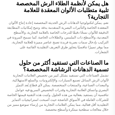
هل يمكن لأنظمة الطلاء الرش المخصصة
تلبية متطلبات الألوان المعقدة للعلامة
التجارية؟
نعم، يمكن لتكنولوجيا الدهانات الرش الحديثة المخصصة إعادة إنتاج الألوان
المعقدة الخاصة والتأثيرات البصرية المتقدمة بدقة. وتتيح إمكانيات المطابقة
الدقيقة للألوان نسخًا دقيقًا للدرجات الخاصة بالعلامة التجارية، والأسطح
المعدنية، والأسطح ذات الملمس، والطلاءات الخاصة. كما تسمح المرونة في
التركيب بإدخال سمات بصرية فريدة تصبح عناصر مميزة للعلامة التجارية،
مما يوفر تمييزًا تنافسيًا يتجاوز طرق التعريف التقليدية القائمة على
الشعارات.
ما الصناعات التي تستفيد أكثر من حلول
تسمية الدهانات الرشاشة المخصصة؟
تشمل الصناعات التي تستفيد بشكل كبير من تخصيص العلامات التجارية
لألوان الرش السائل تصنيع السيارات، والإلكترونيات، والسلع الاستهلاكية،
والمعدات الصناعية، والمنتجات المتخصصة. يمكن لأي قطاع يُعد التميّز
البصري واتساق العلامة التجارية وقدرات التخصيص السريع فيه عوامل
تنافسية أن يستفيد بفعالية من هذه الحلول. وتُثبت هذه التقنية قيمتها الخاصة
للشركات العاملة في الأسواق الناضجة حيث أصبحت استراتيجيات التمايز
التقليدية أقل فعالية، مما يمكن العلامات التجارية من إرساء تموضع مميز من
خلال معالجات سطحية مبتكرة وأسطح مخصصة.