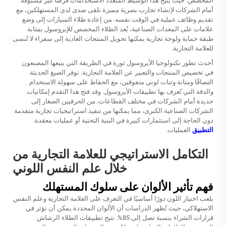
المخصص. حيث يتيح هذا الوسيط المتعدد الاستخدامات فرصًا غير مسبوقة
أمام الشركات لإنشاء تجارب بصرية مميزة تلقى صدى لدى المستهلكين، مع
تقديم وظائف عملية في الوقت نفسه. من إعادة طلاء السيارات إلى وضع
علامات على المعدات الصناعية، يُعد الطلاء المخصص للإيروسول بمثابة
طبقة حماية ولوحة تجارية يمكنها تحويل المنتجات العادية إلى سفراء لا تُنسى
للعلامة التجارية.
أحدث تطور تكنولوجيا الأيروسول ثورة في الطريقة التي يتبعها المصنعون
في تخصيص المنتجات والتعبير عن العلامة التجارية. توفر الصيغ الحديثة
التصاقًا ومتانة وثبات لوني متفوقين، مع الحفاظ على سهولة الاستخدام
والدقة التي تُعرف بها تطبيقات الأيروسول. وقد فتح هذا التقدم إمكانيات
جديدة أمام الشركات في مختلف القطاعات، من الحرفيين الصغار إلى
الشركات الصناعية الكبرى، مما يمكنها من تنفيذ استراتيجيات تجارية متقدمة
دون الحاجة إلى استثمارات كبيرة في البنية التحتية أو عمليات معقدة.
التطبيق
العمليات.
التكامل الاستراتيجي للعلامة التجارية من
خلال علم النفس اللوني
فهم تأثير الألوان على سلوك المستهلك
يلعب اختيار اللون دورًا أساسيًا في التعرف على العلامة التجارية وعلم النفس
الاستهلاكي، حيث تُظهر الدراسات أن الألوان المحددة يمكن أن تؤثر في
قرارات الشراء بنسبة تصل إلى 85%. تتيح تطبيقات الطلاء الرشاش