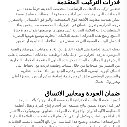
قدرات التركيب المتقدمة
تتضمن تركيبات الدهانات الرشاشة المخصصة الحديثة حزمًا معقدة من
المضافات التي توفر خصائص أداء مصممة وفقًا لمتطلبات تطبيق معينة.
يمكن هندسة مقاومة الأشعة فوق البنفسجية، والتوافق الكيميائي، واستقرار
درجة الحرارة، وتعزيز التصاق في التركيبات المخصصة، مما يضمن بقاء
التشطيبات ذات العلامة التجارية على مظهرها ووظيفتها طوال دورة حياة
المنتج. وتتيح هذه القدرات التقنية للعلامات التجارية توسيع هويتها البصرية
لتشمل البيئات الصعبة التي قد تفشل فيها الطلاءات التقليدية أو تتدهور.
توسّع الصيغ الخاصة مثل الطلاء القابل للإزالة، والدهانات الموصلة، والصيغ
المؤشرة لدرجة الحرارة من الإمكانيات الوظيفية للدهانات المخصصة بالعلب
الرش فوق الجماليات البحتة. تمكن هذه الحلول المتقدمة العلامات التجارية
من التمييز بين منتجاتها من خلال سمات وظيفية فريدة مع الحفاظ على
اتساق الهوية البصرية للعلامة. وقدرة الجمع بين بناء العلامة التجارية
والتحسين الوظيفي تخلق عروض قيمة إضافية يمكن أن تبرر تسعيرًا أعلى
وتعزز ولاء العملاء.
ضمان الجودة ومعايير الاتساق
تُدمج أنظمة الدهانات الاحترافية المخصصة للرذاذ بروتوكولات صارمة
لمراقبة الجودة تضمن نتائج متسقة عبر أحجام إنتاج كبيرة. وتقلل أنظمة
المطابقة الآلية للألوان، والإجراءات الموحّدة للتطبيق، وبروتوكولات الاختبار
الشاملة من التباين، وتكفل أن تفي الأسطح المطلية حسب العلامة التجارية
المواصفات المحددة. ويصبح هذا التماسك أمرًا بالغ الأهمية بالنسبة للعلامات
التجارية التي تعمل في أسواق متعددة، حيث تظل توقعات المستهلكين فيما