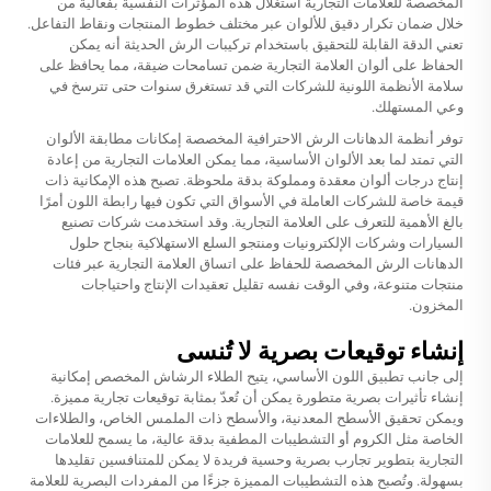
المخصصة للعلامات التجارية استغلال هذه المؤثرات النفسية بفعالية من
خلال ضمان تكرار دقيق للألوان عبر مختلف خطوط المنتجات ونقاط التفاعل.
تعني الدقة القابلة للتحقيق باستخدام تركيبات الرش الحديثة أنه يمكن
الحفاظ على ألوان العلامة التجارية ضمن تسامحات ضيقة، مما يحافظ على
سلامة الأنظمة اللونية للشركات التي قد تستغرق سنوات حتى تترسخ في
وعي المستهلك.
توفر أنظمة الدهانات الرش الاحترافية المخصصة إمكانات مطابقة الألوان
التي تمتد لما بعد الألوان الأساسية، مما يمكن العلامات التجارية من إعادة
إنتاج درجات ألوان معقدة ومملوكة بدقة ملحوظة. تصبح هذه الإمكانية ذات
قيمة خاصة للشركات العاملة في الأسواق التي تكون فيها رابطة اللون أمرًا
بالغ الأهمية للتعرف على العلامة التجارية. وقد استخدمت شركات تصنيع
السيارات وشركات الإلكترونيات ومنتجو السلع الاستهلاكية بنجاح حلول
الدهانات الرش المخصصة للحفاظ على اتساق العلامة التجارية عبر فئات
منتجات متنوعة، وفي الوقت نفسه تقليل تعقيدات الإنتاج واحتياجات
المخزون.
إنشاء توقيعات بصرية لا تُنسى
إلى جانب تطبيق اللون الأساسي، يتيح الطلاء الرشاش المخصص إمكانية
إنشاء تأثيرات بصرية متطورة يمكن أن تُعدّ بمثابة توقيعات تجارية مميزة.
ويمكن تحقيق الأسطح المعدنية، والأسطح ذات الملمس الخاص، والطلاءات
الخاصة مثل الكروم أو التشطيبات المطفية بدقة عالية، ما يسمح للعلامات
التجارية بتطوير تجارب بصرية وحسية فريدة لا يمكن للمتنافسين تقليدها
بسهولة. وتُصبح هذه التشطيبات المميزة جزءًا من المفردات البصرية للعلامة