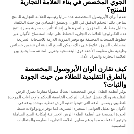
الجوي المخصص في بناء العلامة التجارية
للمنتج؟
تقدم ألوان الأيروسول المخصصة عدة مزايا رئيسية للعلامة التجارية للمنتج،
بما في ذلك التحكم الدقيق في اللون، وتطبيق اقتصادي من حيث التكلفة،
وتقليل متطلبات المخزون، والقدرة على إنشاء تأثيرات بصرية مميزة. تتيح
هذه التكنولوجيا للعلامات التجارية الحفاظ على ثبات استنساخ الألوان عبر
خطوط المنتجات المختلفة مع توفير المرونة اللازمة للاستجابة السريعة
لمتطلبات السوق. علاوةً على ذلك، يمكن للصيغ الحديثة أن تتضمن خصائص
وظيفية مثل مقاومة الأشعة فوق البنفسجية وتعزيز المتانة، مما يجمع بين
العلامة التجارية والمزايا الأداء.
كيف تقارن ألوان الأيروسول المخصصة
بالطرق التقليدية للطلاء من حيث الجودة
والثبات؟
توفر أنظمة الطلاء الرش المخصصة اتساقًا متفوقًا مقارنةً بطرق الرش
التقليدية، وذلك بفضل عمليات التركيب الخاضعة للتحكم والإجراءات الموحدة
للتطبيق. ويضمن الدقة التي تتيحها تقنية الرش تغطية موحدة ودقة في
الألوان مع تقليل العوامل المتغيرة البشرية. كما توفر بروتوكولات ضبط
الجودة المدمجة في أنظمة الطلاء الرش الاحترافية إمكانية التتبع الشاملة
وتوثيق الدفعات، مما يدعم معايير العلامة التجارية الصارمة والمتطلبات
التنظيمية.