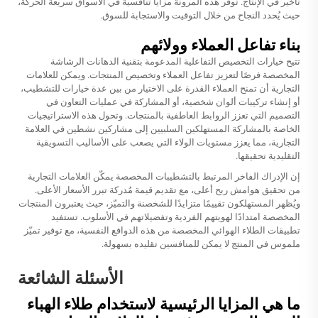
تأخير في الإنتاج. توفر هذه المرونة مزايا تنافسية في الأسواق سريعة الحركة،
حيث يُحدد النجاح من خلال التوقيت والاستجابة للسوق.
بناء تفاعل العملاء وولائهم
تتيح خيارات التخصيص التفاعلية المدعومة بتقنية الدهانات الرشاشة
المخصصة فرصًا لتعزيز تفاعل العملاء وتخصيص المنتجات. ويمكن للعلامات
التجارية أن تمنح العملاء القدرة على الاختيار من بين عدة خيارات للتشطيب،
أو إنشاء تركيبات ألوان شخصية، أو المشاركة في عمليات التعاون في
التصميم التي تعزز الروابط العاطفية بالمنتجات. وتحول هذه الاستراتيجيات
الخاصة بالمشاركة المستهلكين السلبيين إلى مشاركين نشطين في العلامة
التجارية، مما يعزز مستويات الولاء التي يصعب على الأساليب التسويقية
التقليدية تحقيقها.
إن الإدراك الفاخر المرتبط بالتشطيبات المخصصة يمكّن العلامات التجارية
من تحقيق هوامش ربح أعلى، مع تقديم قيمة مُدركة تبرر الأسعار الأعلى.
ويُظهر المستهلكون تقييمًا متزايدًا للشخصنة والتميّز، حيث يعتبرون المنتجات
المخصصة امتدادًا لهويتهم الفردية وتفضيلاتهم في الأسلوب. تستفيد
تطبيقات الطلاء الهوائي المخصصة من هذه الدوافع النفسية، مع توفير تميّز
ملموس في المنتج لا يمكن للمنافسين تقليده بسهولة.
الأسئلة الشائعة
ما هي المزايا الرئيسية لاستخدام طلاء الهباء