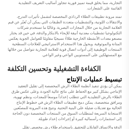
التجارية، مما يخلق قيمة تمييز فورية تتجاوز أساليب التعريف التقليدية
القائمة على الشعارات.
تمتد مرونة تطبيقات الطلاء الرذاذي المخصصة لتشمل تأثيرات التدرج،
والانتقالات اللونية، والتشطيبات متعددة الطبقات التي يمكن أن تُعبّر عن قيم
العلامة التجارية من خلال المجازات البصرية. وغالبًا ما تستخدم شركات
التكنولوجيا تشطيبات معدنية أنيقة للإيحاء بالابتكار والدقة، في حين قد يختار
مصنعو معدات الأنشطة الخارجية طلاءً نسيجيًا مقاومًا للعوامل الجوية يعكس
المتانة والموثوقية. ويحول هذا الاستخدام الاستراتيجي للعلاجات السطحية
المنتجات الوظيفية إلى أدوات اتصال قوية للعلامة التجارية تتواصل من خلالها
مع المستهلكين على المستويين الواعي وغير الواعي.
الكفاءة التشغيلية وتحسين التكلفة
تبسيط عمليات الإنتاج
يمكن أن يؤدي تنفيذ أنظمة الطلاء الرش المخصصة إلى تقليل التعقيد
الإنتاجي بشكل كبير مع الحفاظ على نتائج عالية الجودة. وعلى عكس طرق
الطلاء بالرش التقليدية التي تتطلب إعداداً موسعاً للمعدات، ونظم تهوية،
ومرافق متخصصة، يمكن دمج تطبيقات الطلاء الرش في خطوط الإنتاج
الحالية مع تعديلات ضئيلة على البنية التحتية. وتتيح هذه المرونة للمصنّعين
الاستجابة السريعة لمتطلبات السوق من المنتجات المخصصة دون الحاجة
إلى استثمارات رأسمالية كبيرة أو إجراءات إعداد طويلة.
الدقة والاتساق القابلان للتحقيق باستخدام
طلاء رش مخصص
تقلل