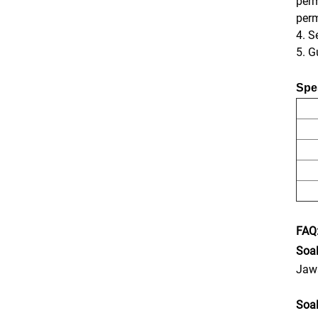
perm
per
4. S
5. G
Spes
FAQ
Soa
Jawa
Soal