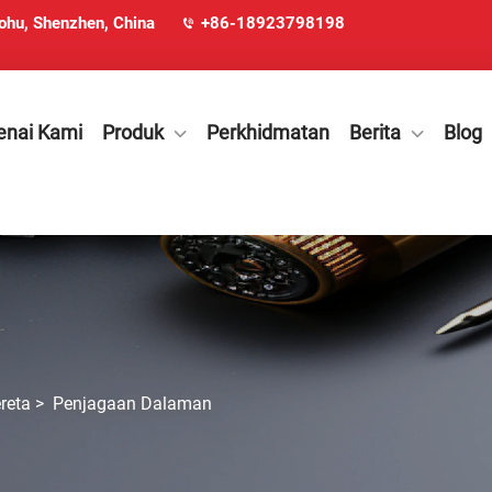
ohu, Shenzhen, China
+86-18923798198
nai Kami
Produk
Perkhidmatan
Berita
Blog
reta
>
Penjagaan Dalaman