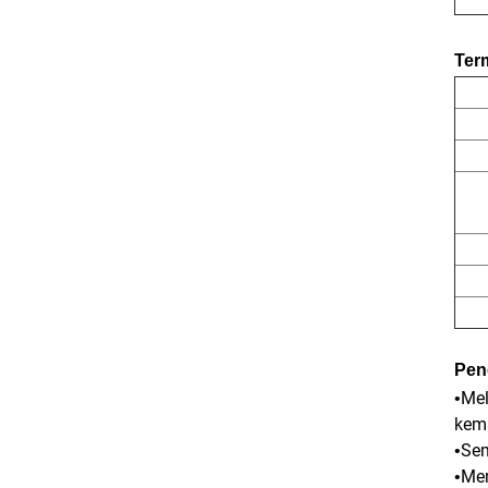
Ter
Pen
Mel
•
kema
Sem
•
Mem
•