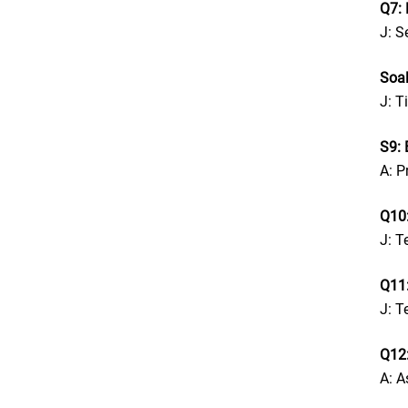
Q7: 
J: S
Soal
J: T
S9:
A: P
Q10:
J: T
Q11:
J: T
Q12:
A: A