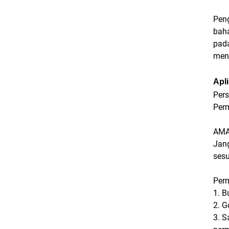
Peng
bah
pad
menc
Apli
Per
Perm
AM
Jang
sesu
Per
1. B
2. G
3. S