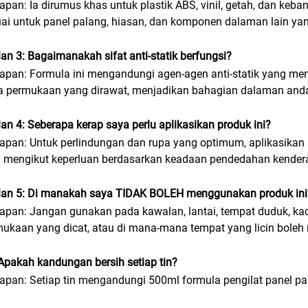
pan: Ia dirumus khas untuk plastik ABS, vinil, getah, dan ke
ai untuk panel palang, hiasan, dan komponen dalaman lain yan
an 3: Bagaimanakah sifat anti-statik berfungsi?
pan: Formula ini mengandungi agen-agen anti-statik yang m
 permukaan yang dirawat, menjadikan bahagian dalaman anda 
an 4: Seberapa kerap saya perlu aplikasikan produk ini?
pan: Untuk perlindungan dan rupa yang optimum, aplikasikan s
u mengikut keperluan berdasarkan keadaan pendedahan kender
lan 5: Di manakah saya TIDAK BOLEH menggunakan produk ini
pan: Jangan gunakan pada kawalan, lantai, tempat duduk, kaca,
ukaan yang dicat, atau di mana-mana tempat yang licin boleh
Apakah kandungan bersih setiap tin?
pan: Setiap tin mengandungi 500ml formula pengilat panel pa