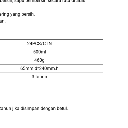
ersih, sapu pembersih secara rata di atas
ring yang bersih.
an.
24PCS/CTN
500ml
460g
65mm.d*240mm.h
3 tahun
ahun jika disimpan dengan betul.