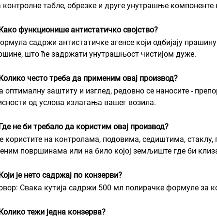
за контролне табле, обрезке и друге унутрашње компоненте
 Како функционише антистатичко својство?
Формула садржи антистатичке агенсе који одбијају прашину 
ршине, што ће задржати унутрашњост чистијом дуже.
 Колико често треба да применим овај производ?
За оптималну заштиту и изглед, редовно се наносите - препо
исности од услова излагања вашег возила.
 Где не би требало да користим овај производ?
Не користите на контролама, подовима, седиштима, стаклу,
јеним површинама или на било којој земљиште где би клиз
Који је нето садржај по конзерви?
овор: Свака кутија садржи 500 мл полирачке формуле за к
 Колико тежи једна конзерва?