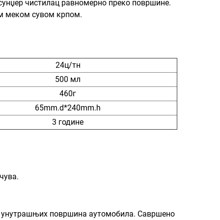
/ сунџер чистилац равномерно преко површине.
ом меком сувом крпом.
24ц/тн
500 мл
460г
65mm.d*240mm.h
3 године
чува.
ину унутрашњих површина аутомобила. Савршено