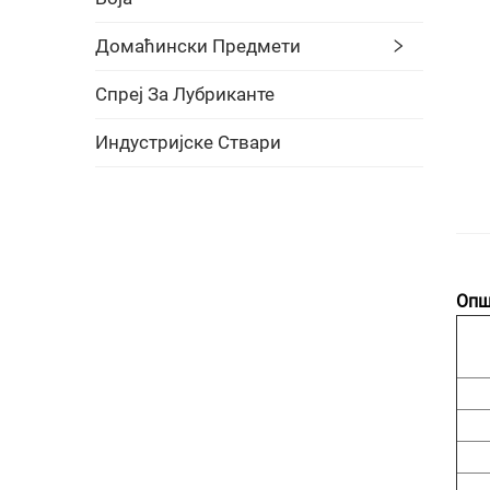
Домаћински Предмети
Спреј За Лубриканте
Индустријске Ствари
Опш