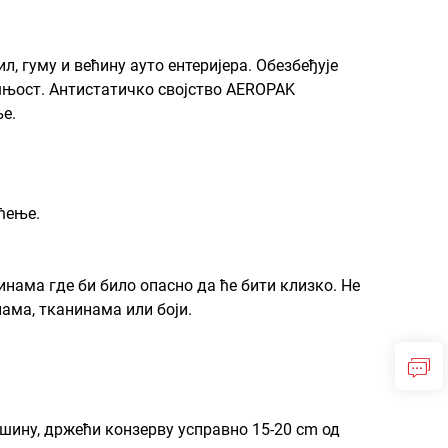
, гуму и већину ауто ентеријера. Обезбеђује
шњост. Антистатичко својство AEROPAK
ње.
ћење.
нама где би било опасно да ће бити клизко. Не
ама, тканинама или боји.
.
ршину, држећи конзерву усправно 15-20 cm од