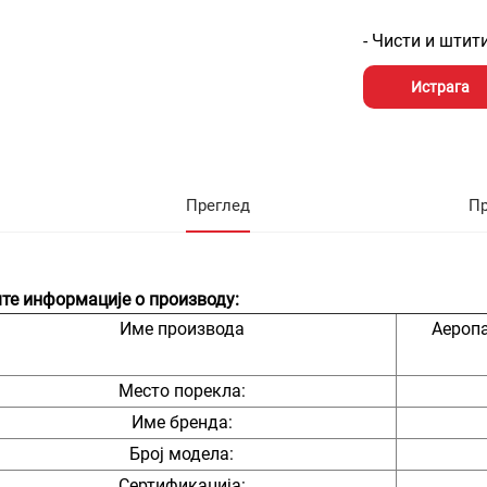
- Чисти и штит
Истрага
Преглед
П
те информације о производу:
Име производа
Аероп
Место порекла:
Име бренда:
Број модела:
Сертификација: