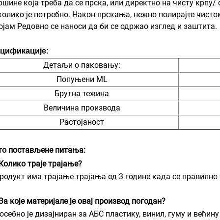
ршине која треба да се прска, или директно на чисту крпу
Уколико је потребно. Након прскања, нежно полирајте чист
Појам Редовно се наноси да би се одржао изглед и заштита.
цификације:
Детаљи о паковању:
Попуњени ML
Брутна тежина
Величина производа
Растојаност
то постављене питања:
 Колико траје трајање?
Продукт има трајање трајања од 3 године када се правилно 
За које материјале је овај производ погодан?
Посебно је дизајниран за АБС пластику, винил, гуму и већ