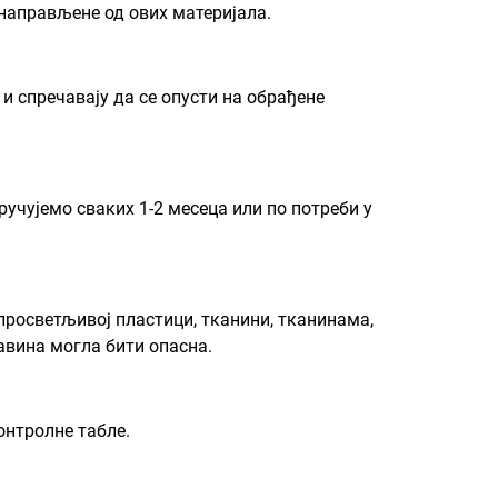
 направљене од ових материјала.
и спречавају да се опусти на обрађене
ручујемо сваких 1-2 месеца или по потреби у
 просветљивој пластици, тканини, тканинама,
авина могла бити опасна.
онтролне табле.