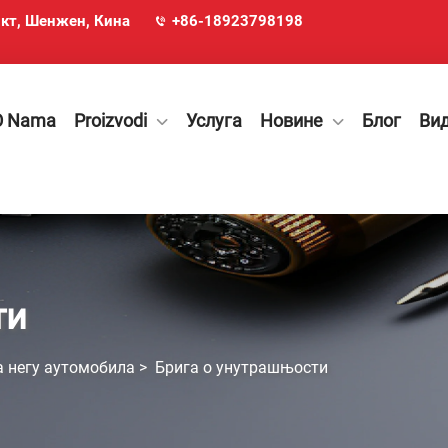
икт, Шенжен, Кина
+86-18923798198
O Nama
Proizvodi
Услуга
Новине
Блог
Ви
ти
а негу аутомобила
>
Брига о унутрашњости