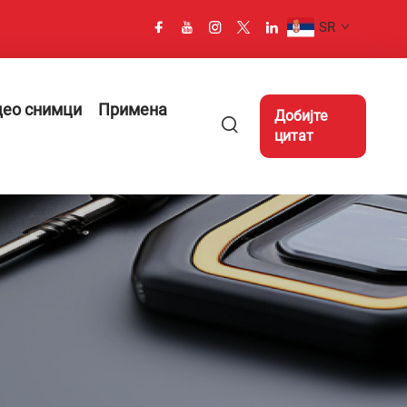
SR
део снимци
Примена
Добијте
цитат