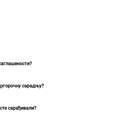
усаглашености?
 дугорочну сарадњу?
 сте сарађивали?