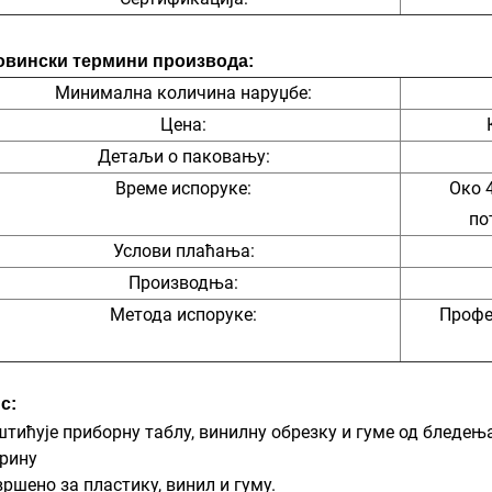
овински термини производа:
Минимална количина наруџбе:
Цена:
Детаљи о паковању:
Време испоруке:
Око 
по
Услови плаћања:
Производња:
Метода испоруке:
Профе
с:
тићује приборну таблу, винилну обрезку и гуме од бледењ
рину
ршено за пластику, винил и гуму.