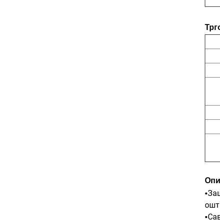
Трг
Опи
Заш
•
ошт
Сав
•