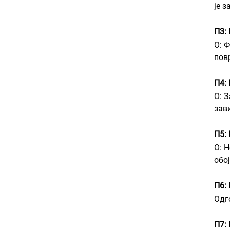
је 
П3:
О: 
пов
П4:
О: 
зав
П5:
О: 
обо
П6: 
Одг
П7: