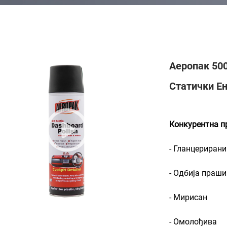
Аеропак 50
Статички Ен
Конкурентна п
- Гланцериран
- Одбија праши
- Мирисан
- Омолођива