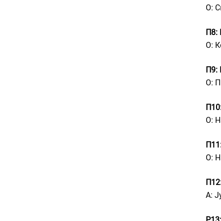
О: 
П8:
О: 
П9:
О: П
П10
О: 
П11
О: 
П12
А: Ј
P13: