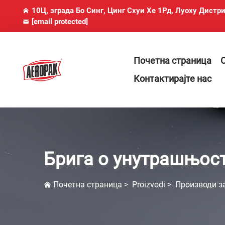
10Ц, зграда Бо Синг, Цинг Схуи Хе 1Рд, Луоху Дистр
[email protected]
Почетна страница
Контактирајте нас
Брига о унутрашњос
Почетна страница
>
Proizvodi
>
Производи з