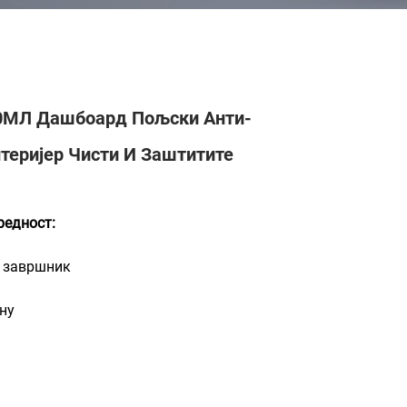
0МЛ Дашбоард Пољски Анти-
теријер Чисти И Заштитите
редност:
и завршник
ну