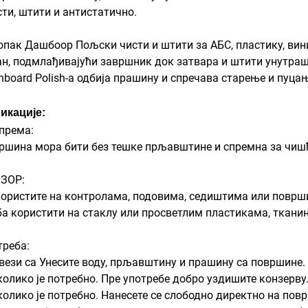
ти, штити и антистатично.
опак Дашбоор Пољски чисти и штити за АБС, пластику, винил
јан, подмлађивајући завршник док затвара и штити унутра
hboard Polish-а одбија прашину и спречава старење и пуца
икације:
према:
ршина мора бити без тешке прљавштине и спремна за чиш
ЗОР:
користите на контролама, подовима, седиштима или површи
ба користити на стаклу или просветлим пластикама, тканин
треба:
у вези са Унесите воду, прљавштину и прашину са површине.
Уколико је потребно. Пре употребе добро уздишите конзерву
Уколико је потребно. Нанесете се слободно директно на пов