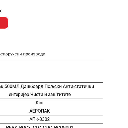
и
репоручени производи
ак 500МЛ Дашбоард Пољски Анти-статички
ентеријер Чисти и заштитите
Kini
АЕРОПАК
АПК-8302
РЕАХ, РОСХ, СГС, СДС, ИСО9001