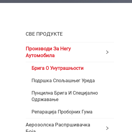
СВЕ ПРОДУКТЕ
Производи За Негу
Аутомобила
Брига О Унутрашњости
Подршка Спољашњег Уреда
Пунцилна Брига И Специјално
Одржавање
Репарација Пробојних Гума
Аерозолска Распршивачка
Боја