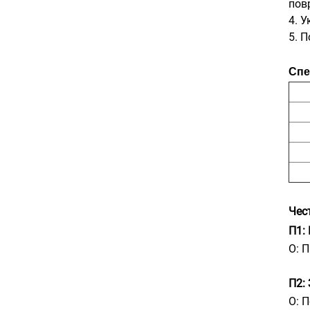
пов
4. 
5. 
Спе
Чес
П1:
О: 
П2: 
О: 