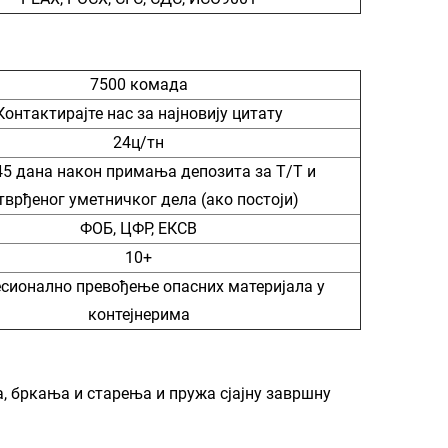
7500 комада
Контактирајте нас за најновију цитату
24ц/тн
45 дана након примања депозита за Т/Т и
тврђеног уметничког дела (ако постоји)
ФОБ, ЦФР, ЕКСВ
10+
сионално превођење опасних материјала у
контејнерима
а, бркања и старења и пружа сјајну завршну