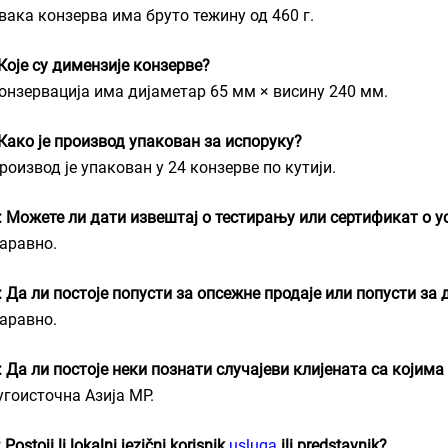
Свака конзерва има бруто тежину од 460 г.
 Које су димензије конзерве?
Конзервација има дијаметар 65 мм × висину 240 мм.
 Како је производ упакован за испоруку?
роизвод је упакован у 24 конзерве по кутији.
: Можете ли дати извештај о тестирању или сертификат о 
Наравно.
: Да ли постоје попусти за опсежне продаје или попусти за
Наравно.
: Да ли постоје неки познати случајеви клијената са којима
угоисточна Азија МР.
 Postoji li lokalni jezični korisnik
usluga
ili predstavnik?