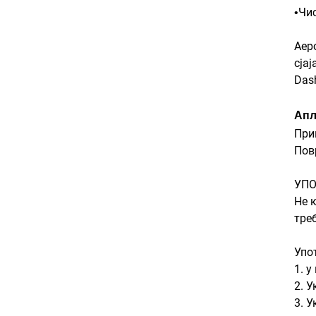
Чис
•
Аер
сја
Das
Апл
При
Пов
УПО
Не 
тре
Упо
1. 
2. 
3. 