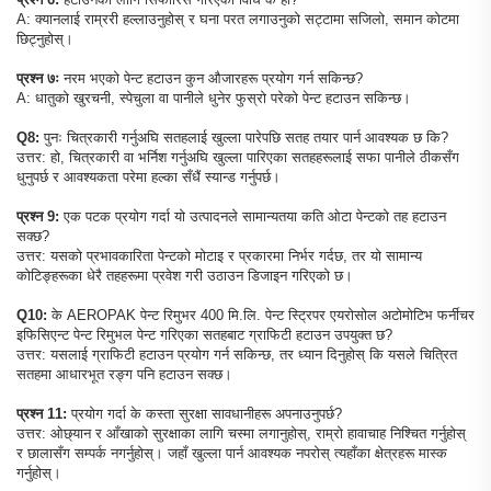
A: क्यानलाई राम्ररी हल्लाउनुहोस् र घना परत लगाउनुको सट्टामा सजिलो, समान कोटमा
छिट्नुहोस्।
प्रश्न ७ः
नरम भएको पेन्ट हटाउन कुन औजारहरू प्रयोग गर्न सकिन्छ?
A: धातुको खुरचनी, स्पेचुला वा पानीले धुनेर फुस्रो परेको पेन्ट हटाउन सकिन्छ।
Q8:
पुनः चित्रकारी गर्नुअघि सतहलाई खुल्ला पारेपछि सतह तयार पार्न आवश्यक छ कि?
उत्तर: हो, चित्रकारी वा भर्निश गर्नुअघि खुल्ला पारिएका सतहहरूलाई सफा पानीले ठीकसँग
धुनुपर्छ र आवश्यकता परेमा हल्का सँधैं स्यान्ड गर्नुपर्छ।
प्रश्न 9:
एक पटक प्रयोग गर्दा यो उत्पादनले सामान्यतया कति ओटा पेन्टको तह हटाउन
सक्छ?
उत्तर: यसको प्रभावकारिता पेन्टको मोटाइ र प्रकारमा निर्भर गर्दछ, तर यो सामान्य
कोटिङ्हरूका धेरै तहहरूमा प्रवेश गरी उठाउन डिजाइन गरिएको छ।
Q10:
के AEROPAK पेन्ट रिमुभर 400 मि.लि. पेन्ट स्ट्रिपर एयरोसोल अटोमोटिभ फर्नीचर
इफिसिएन्ट पेन्ट रिमुभल पेन्ट गरिएका सतहबाट ग्राफिटी हटाउन उपयुक्त छ?
उत्तर: यसलाई ग्राफिटी हटाउन प्रयोग गर्न सकिन्छ, तर ध्यान दिनुहोस् कि यसले चित्रित
सतहमा आधारभूत रङ्ग पनि हटाउन सक्छ।
प्रश्न 11:
प्रयोग गर्दा के कस्ता सुरक्षा सावधानीहरू अपनाउनुपर्छ?
उत्तर: ओछ्यान र आँखाको सुरक्षाका लागि चस्मा लगानुहोस्, राम्रो हावाचाह निश्चित गर्नुहोस्
र छालासँग सम्पर्क नगर्नुहोस्। जहाँ खुल्ला पार्न आवश्यक नपरोस् त्यहाँका क्षेत्रहरू मास्क
गर्नुहोस्।