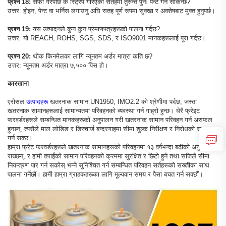
प्रश्न 18:
सफा गरेपछि के स्ट्रिप गरिएको सतहमा तुरुन्तै पुनः पेन्ट गर्न सकिन्छ?
उत्तर: होइन, पेन्ट वा भर्निस लगाउनु अघि सतह पूर्ण रूपमा सुक्खा र अवशेषबाट मुक्त हुनुपर्छ।
प्रश्न 19:
यस उत्पादनले कुन कुन प्रमाणपत्रहरूको पालना गर्दछ?
उत्तर: यो REACH, ROHS, SGS, SDS, र ISO9001 मानकहरूलाई पूरा गर्दछ।
प्रश्न 20:
थोक किनमेलका लागि न्यूनतम अर्डर मात्रा कति छ?
उत्तर: न्यूनतम अर्डर मात्रा ७,५०० पिस हो।
कारखाना
एरोसल
उत्पादहरू
खतरनाक सामान UN1950, IMO2.2 को श्रेणीमा पर्दछ, जस्ता
खतरनाक सामानहरूलाई सामान्यतया परिवहनको व्यवस्था गर्न गाह्रो हुन्छ। धेरै फ्रेइट
फरवर्डरहरूले सम्बन्धित मानकहरूको अनुपालन गरी खतरनाक सामान परिवहन गर्न असफल
हुन्छन्, त्यसैले माल लोडिङ र डिस्चार्ज बन्दरगाहमा सीमा शुल्क निरीक्षण र निरोधको सामना
गर्न सक्छ।
हाम्रा फ्रेट फरवर्डरहरूले खतरनाक सामानहरूको परिवहनमा १३ वर्षभन्दा बढीको अनुभव
राख्छन्, र हामी तपाईंको सामान परिवहनको क्रममा सुरक्षित र छिटो हुने तथा सजिलै सीमा
नियन्त्रण पार गर्न सकोस् भन्ने सुनिश्चित गर्न सम्बन्धित परिवहन सर्तहरूको सख्तीका साथ
पालना गर्नेछौं। हामी हाम्रा ग्राहकहरूका लागि मूल्यवान समय र पैसा बचत गर्न सक्छौं।