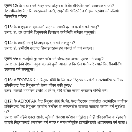
प्रश्न 12:
के उत्पादनले तीव्र गन्ध छोड्छ वा विशेष भेन्टिलेसनको आवश्यकता पर्छ?
A: अधिकांश पेन्ट स्ट्रिपरहरूको जस्तै, राम्रोसँग भेन्टिलेटेड क्षेत्रमा प्रयोग गर्न बलियो
सिफारिस गरिन्छ।
Q13:
के म एइप्याक ब्रान्डको सट्टामा आफ्नै ब्रान्ड प्रयोग गर्न सक्छु?
उत्तर: हो, तर तपाईंले दिनुभएको डिजाइन प्रतिलिपि सम्झित नहुनुपर्छ।
Q14:
के तपाईं मलाई डिजाइन प्रदान गर्न सक्नुहुन्छ?
उत्तर: हो, हामीसँग उत्कृष्ट डिजाइनरहरू छन् जसले यो गर्न सक्छन्।
प्रश्न १५:
म तपाईंको गुणस्तर जाँच गर्न सैम्पलहरू कसरी प्राप्त गर्न सक्छु?
उत्तर: तपाईंको देशमा नमूना पठाउने कुनै च्यानल छ कि छैन भन्ने बारे तपाईं बिक्रीकर्मीसँग
छलफल गर्न सक्नुहुन्छ।
Q16:
AEROPAK पेन्ट रिमुभर 400 मि.लि. पेन्ट स्ट्रिपर एयरोसोल अटोमोटिभ फर्नीचर
इफिसिएन्ट पेन्ट रिमुभलको शेल्फ जीवन कति हुन्छ?
उत्तर: यसको भण्डारण अवधि 3 वर्ष छ, यदि उचित रूपमा भण्डारण गरियो भने।
Q17:
के AEROPAK पेन्ट रिमुभर 400 मि.लि. पेन्ट स्ट्रिपर एयरोसोल अटोमोटिभ फर्नीचर
इफिसिएन्ट पेन्ट रिमुभल प्राचीन फर्नीचर वा संवेदनशील काठका सतहमा प्रयोग गर्न सुरक्षित
छ?
उत्तर: सधैं पहिले एउटा सानो, लुकेको क्षेत्रमा परीक्षण गर्नुहोस्। केही संवेदनशील वा रंझाउने
काठले स्ट्रिपरलाई अवशोषण गर्न सक्छ र सावधानीपूर्वक ह्यान्डलिङको आवश्यकता पर्न सक्छ।