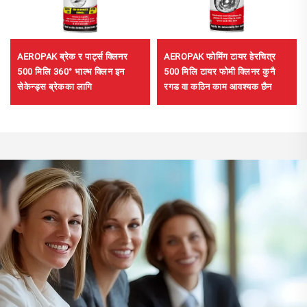
AEROPAK ब्रेक र पार्ट्स क्लिनर
AEROPAK फोमिंग टायर हेरचित्र
500 मिलि 360° भाल्भ क्लिन इन
500 मिलि टायर फोमी क्लिनर कुनै
सेकेन्ड्स ब्रेकका लागि
रगड वा कठिन काम आवश्यक छैन