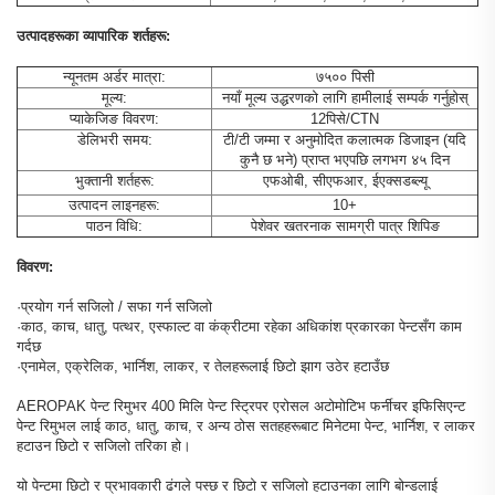
उत्पादहरूका व्यापारिक शर्तहरू:
न्यूनतम अर्डर मात्रा:
७५०० पिसी
मूल्य:
नयाँ मूल्य उद्धरणको लागि हामीलाई सम्पर्क गर्नुहोस्
प्याकेजिङ विवरण:
12पिसे/CTN
डेलिभरी समय:
टी/टी जम्मा र अनुमोदित कलात्मक डिजाइन (यदि
कुनै छ भने) प्राप्त भएपछि लगभग ४५ दिन
भुक्तानी शर्तहरू:
एफओबी, सीएफआर, ईएक्सडब्ल्यू
उत्पादन लाइनहरू:
10+
पाठन विधि:
पेशेवर खतरनाक सामग्री पात्र शिपिङ
विवरण:
·प्रयोग गर्न सजिलो / सफा गर्न सजिलो
·काठ, काच, धातु, पत्थर, एस्फाल्ट वा कंक्रीटमा रहेका अधिकांश प्रकारका पेन्टसँग काम
गर्दछ
·एनामेल, एक्रेलिक, भार्निश, लाकर, र तेलहरूलाई छिटो झाग उठेर हटाउँछ
AEROPAK पेन्ट रिमुभर 400 मिलि पेन्ट स्ट्रिपर एरोसल अटोमोटिभ फर्नीचर इफिसिएन्ट
पेन्ट रिमुभल लाई काठ, धातु, काच, र अन्य ठोस सतहहरूबाट मिनेटमा पेन्ट, भार्निश, र लाकर
हटाउन छिटो र सजिलो तरिका हो।
यो पेन्टमा छिटो र प्रभावकारी ढंगले पस्छ र छिटो र सजिलो हटाउनका लागि बोन्डलाई