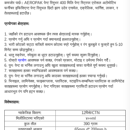
कमजोर पार्छ। AEROPAK पेन्ट रिमुभर 400 मिलि पेन्ट स्ट्रिपर एरोसल अटोमोटिभ
फर्नीचर इफिसिएन्ट पेन्ट रिमुभल छिटो झाग उठेर एनामेल, एक्रेलिक, भार्निश, लाकर, र
तेलहरूलाई हटाउँछ।
प्रयोगका क्षेत्रहरू:
1. जहाँको रंग हटाउन आवश्यक छैन त्यस क्षेत्रलाई मास्क गर्नुहोस्।
2. प्रयोग गर्नु अघि र प्रयोग गर्दा क्यानलाई हल्लाउनुहोस्।
3. भारी कोटको सट्टा सजिलै समान कोटमा स्प्रे गर्नुहोस् र रंग बुलबुले र फुस्रो हुन 5-10
मिनेट सम्म छोड्नुहोस्।
4. धातु स्क्रेपर, स्पेचुला वा धुएर हटाउनुहोस्। पूर्ण रूपमा सुक्न दिनुहोस्।
5. दोस्रो
प्रयोग
आवश्यक पर्न सक्छ, रंगको प्रकार, मोटाइ र उमेरमा निर्भर गर्दै।
6. पुनः पेन्ट वा भर्निस लगाउनु अघि खुला सतहहरूलाई सफा पानीले पूर्ण रूपमा धुनुपर्छ।
7. सतहहरूमा हल्का स्यान्डिङको आवश्यकता पर्न सक्छ।
8. पुनः पेन्ट वा भर्निस लगाउनु अघि काठका सतहहरूलाई हल्का स्यान्ड गर्नुपर्छ।
9. भिनाइल, लामिनेक्स, फाइबरग्लास, प्लास्टिक, स्टाइरिन-सम्बन्धित प्लास्टिक वा लामिनेटेड
सतहहरूमा प्रयोग नगर्नुहोस्। पेन्ट गरिएका सतहहरूमा ग्राफिटी हटाउन प्रयोग गर्दा
आधारभूत रंग पनि हट्न सक्छ।
विशेषताहरू:
प्याकेजिङ विवरण:
12पिसे/CTN
मिलीलिटरमा भरिएको
४००ml
कुल तौल
390 ग्राम
उत्पादनको आकार
65mm.d* 200mm.h