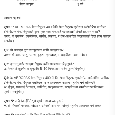
शेल्फ लाइफ
३ वर्ष
सामान्य प्रश्न:
प्रश्न 1:
AEROPAK पेन्ट रिमुभर 400 मिलि पेन्ट स्ट्रिपर एरोसल अटोमोटिभ फर्नीचर
इफिसिएन्ट पेन्ट रिमुभलले कुन प्रकारका पेन्टलाई प्रभावकारी ढंगले हटाउन सक्छ?
उत्तर: यो एनामेल, एक्रेलिक, भर्निस, ल्याकर, र तेल-आधारित पेन्टहरूलाई छिटो झाग उठाएर
हटाउँछ।
Q2:
यो उत्पादन कुन सतहहरूका लागि उपयुक्त छ?
उत्तर: यो काठ, धातु, ग्लास, ढुङ्गा, एस्फाल्ट, र कंक्रीटमा काम गर्दछ।
Q3:
हटाउनु अघि सतहमा रिमुभर कति समयसम्म छोड्नुपर्छ?
उ: पेन्टलाई खुरचेर वा धुनुअघि 5–10 मिनेट झाग उठेर फुल्न दिनुहोस्।
Q4:
के AEROPAK पेन्ट रिमुभर 400 मि.लि. पेन्ट स्ट्रिपर एयरोसोल अटोमोटिभ फर्नीचर
इफिसिएन्ट पेन्ट रिमुभल प्लास्टिक वा फाइबरग्लास सतहमा प्रयोग गर्न सकिन्छ?
A: होइन, यसलाई भिनाइल, लामिनेट, फाइबरग्लास, स्टाइरिन वा सम्बन्धित प्लास्टिकमा
प्रयोग नगर्नुहोस्।
प्रश्न 5:
कहिलेकाहीँ दोस्रो प्रयोग आवश्यक हुन्छ?
A: हो, पेन्टको प्रकार, मोटाइ र उमेरको आधारमा दोस्रो प्रयोग आवश्यक पर्न सक्छ।
प्रश्न 6:
हटाउनेको लागि सिफारिस गरिएको विधि के हो?