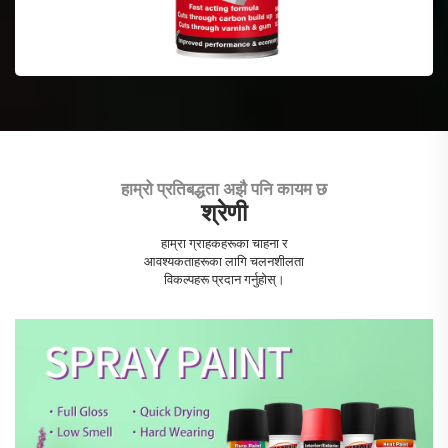
हाम्रो प्रतिबद्धता अझै पनि कायम छ
श्रेणी
एरोसल स्प्रे पेन्ट
हाम्रा ग्राहकहरूका चाहना र
आवश्यकताहरूका लागि चलनशीलता
विकल्पहरू प्रदान गर्नुहोस्।