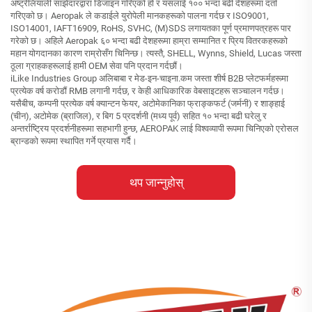
अष्ट्रेलियाली साझेदारद्वारा डिजाइन गरिएको हो र यसलाई १०० भन्दा बढी देशहरूमा दर्ता
गरिएको छ। Aeropak ले कडाईले युरोपेली मानकहरूको पालना गर्दछ र ISO9001,
ISO14001, IAFT16909, RoHS, SVHC, (M)SDS लगायतका पूर्ण प्रमाणपत्रहरू पार
गरेको छ। अहिले Aeropak ६० भन्दा बढी देशहरूमा हाम्रा सम्मानित र प्रिय वितरकहरूको
महान योगदानका कारण राम्रोसँग चिनिन्छ। त्यस्तै, SHELL, Wynns, Shield, Lucas जस्ता
ठूला ग्राहकहरूलाई हामी OEM सेवा पनि प्रदान गर्दछौं।
iLike Industries Group अलिबाबा र मेड-इन-चाइना.कम जस्ता शीर्ष B2B प्लेटफर्महरूमा
प्रत्येक वर्ष करोडौं RMB लगानी गर्दछ, र केही आधिकारिक वेबसाइटहरू सञ्चालन गर्दछ।
यसैबीच, कम्पनी प्रत्येक वर्ष क्यान्टन फेयर, अटोमेकानिका फ्राङ्कफर्ट (जर्मनी) र शाङ्हाई
(चीन), अटोमेक (ब्राजिल), र बिग 5 प्रदर्शनी (मध्य पूर्व) सहित १० भन्दा बढी घरेलु र
अन्तर्राष्ट्रिय प्रदर्शनीहरूमा सहभागी हुन्छ, AEROPAK लाई विश्वव्यापी रूपमा चिनिएको एरोसल
ब्रान्डको रूपमा स्थापित गर्ने प्रयास गर्दै।
थप जान्नुहोस्