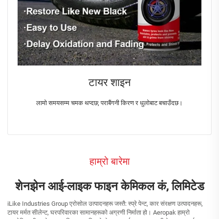
टायर शाइन
लामो समयसम्म चमक थप्दछ; पराबैंगनी किरण र धुलोबाट बचाउँदछ।
हाम्रो बारेमा
शेनझेन आई-लाइक फाइन केमिकल कं, लिमिटेड
iLike Industries Group एरोसोल उत्पादनहरू जस्तै: स्प्रे पेन्ट, कार संरक्षण उत्पादनहरू,
टायर मर्मत सीलेन्ट, घरपरिवारका सामानहरूको अग्रणी निर्माता हो। Aeropak हाम्रो