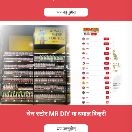
थप पढ्नुहोस्
चेन स्टोर MR DIY मा धमाल बिक्री
थप पढ्नुहोस्