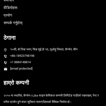
समाचार
वीडियोहरू
प्रयोग
सम्पर्क गर्नुहोस्
ठेगाना
१०सी, बो जिङ भवन, चिङ शुई हो १ठ, लुओहु जिल्ला, शेन्जेन, चीन
+86-18923798198
+1 8884148814
[email protected]
हाम्रो कम्पनी
२०१० मा स्थापित, शेन्जेन i-Like फाइन केमिकल कम्पनी लिमिटेड गाडीको रखरखाव, पेन्ट र
घरैमा प्रयोग हुने सफा सुत्किरा सामग्रीहरूको वैश्विक निर्माता हो।