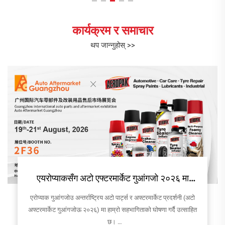
कार्यक्रम र समाचार
थप जान्नुहोस् >>
एयरोप्याकसँग अटो एफ्टरमार्केट गुआंगजो २०२६ मा
भेट्नुहोस्!
एरोप्याक गुआंगजोउ अन्तर्राष्ट्रिय अटो पार्ट्स र अफ्टरमार्केट प्रदर्शनी (अटो
अफ्टरमार्केट गुआंगजोऊ २०२६) मा हाम्रो सहभागिताको घोषणा गर्दै उत्साहित
छ।