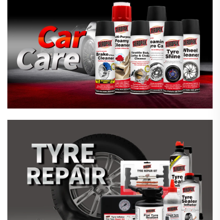
आपतकालीन टायर मर्मत
घरायसी संरक्षण उत्पादनहरू