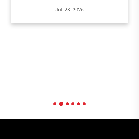
हाम्रा नयाँ एरोसोल समाधानहरूको अन्वेषण गर्न हामीसँग सामेल हुनुहोस् जुन
Jul. 28. 2026
अटोमोबाइल सफाई, घरेलु र स्प...