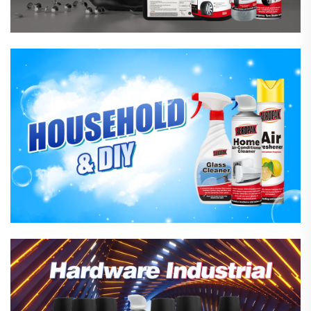
हार्डवेयर र औद्योगिक उत्पादनहरू