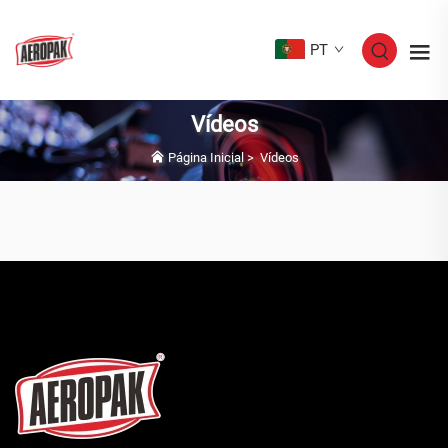
PT
Vídeos
Página Inicial
>
Vídeos