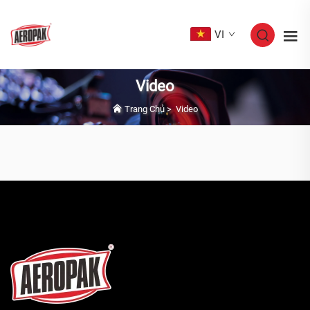
VI
Video
Trang Chủ
>
Video