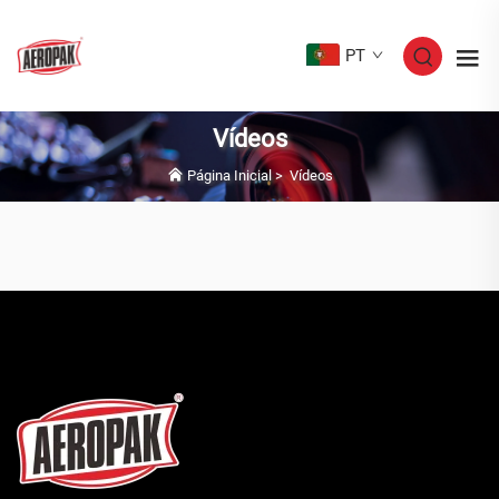
PT
Vídeos
Página Inicial
>
Vídeos