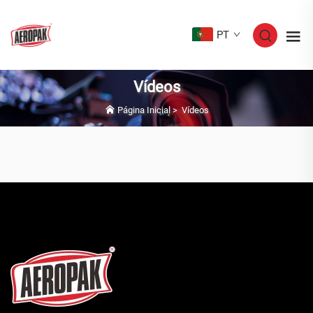
PT
Vídeos
Página Inicial
>
Vídeos