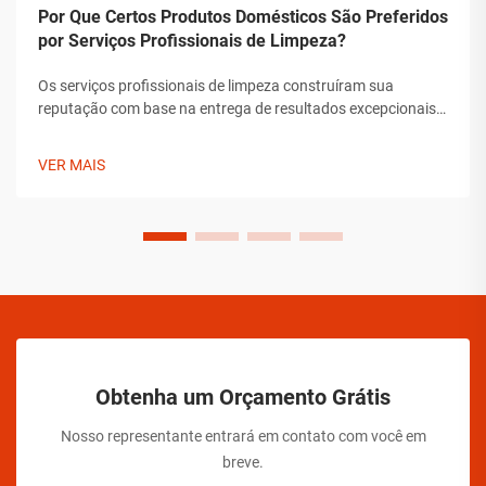
Por Que Certos Produtos Domésticos São Preferidos
por Serviços Profissionais de Limpeza?
Os serviços profissionais de limpeza construíram sua
reputação com base na entrega de resultados excepcionais
que superam os padrões típicos de limpeza doméstica. Os
produtos que escolhem não são seleções arbitrárias, mas
VER MAIS
soluções cuidadosamente selecionadas que demonstraram
sua eficácia ao longo do tempo.
Obtenha um Orçamento Grátis
Nosso representante entrará em contato com você em
breve.