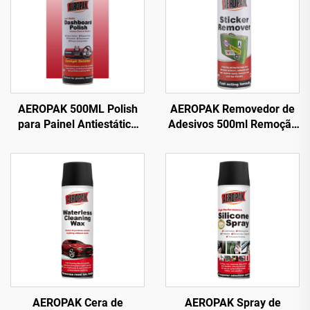
AEROPAK 500ML Polish
AEROPAK Removedor de
para Painel Antiestático
Adesivos 500ml Remoção
Limpeza e Proteção
de Etiquetas do Vidro do
Interna
Carro
AEROPAK Cera de
AEROPAK Spray de