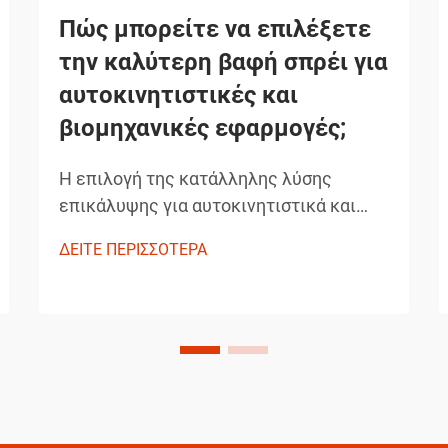
Πώς μπορείτε να επιλέξετε
την καλύτερη βαφή σπρέι για
αυτοκινητιστικές και
βιομηχανικές εφαρμογές;
Η επιλογή της κατάλληλης λύσης
επικάλυψης για αυτοκινητιστικά και
βιομηχανικά έργα απαιτεί προσεκτική
ΔΕΙΤΕ ΠΕΡΙΣΣΟΤΕΡΑ
εξέταση της ανθεκτικότητας, της
ευκολίας εφαρμογής και των
χαρακτηριστικών απόδοσης. Οι
σύγχρονες τεχνολογίες ψεκασμού
έχουν επαναστατήσει τον τρόπο με τον
οποίο οι επαγγελματίες προσεγγίζουν...