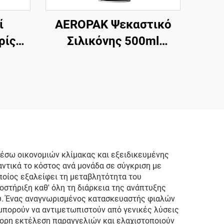
ί
AEROPAK Ψεκαστικό
ρίς
Σιλικόνης 500ml
Υψηλής Απόδοσης για
νειας
Αυτοκίνητο σε Αεροζόλ
Κερί
έσω οικονομιών κλίμακας και εξειδικευμένης
τικά το κόστος ανά μονάδα σε σύγκριση με
ποίος εξαλείφει τη μεταβλητότητα του
στήριξη καθ' όλη τη διάρκεια της ανάπτυξης
ού. Ένας αναγνωρισμένος κατασκευαστής φιαλών
 μπορούν να αντιμετωπιστούν από γενικές λύσεις
ορη εκτέλεση παραγγελιών και ελαχιστοποιούν