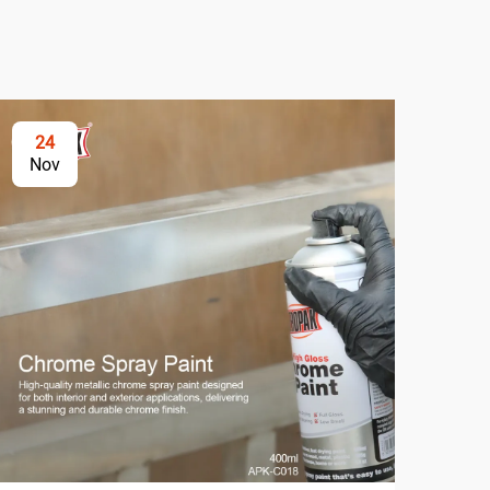
24
2
Nov
No