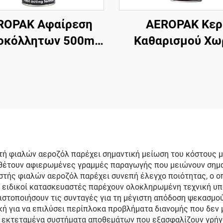
ROPAK Αφαίρεση
AEROPAK Κερ
οκόλλητων 500ml
Καθαρισμού Χω
Αφαίρεση
Νερό 500ml
τοκόλλητων από
Καθαρισμός Επιφά
ικά Αυτοκινήτου
Αυτοκινήτου και 
Σώματος
τή φιαλών αεροζόλ παρέχει σημαντική μείωση του κόστους μ
θέτουν αφιερωμένες γραμμές παραγωγής που μειώνουν σημαν
στής φιαλών αεροζόλ παρέχει συνεπή έλεγχο ποιότητας, ο ο
ι ειδικοί κατασκευαστές παρέχουν ολοκληρωμένη τεχνική υπο
τιστοποιήσουν τις συνταγές για τη μέγιστη απόδοση ψεκασμ
κή για να επιλύσει περίπλοκα προβλήματα διανομής που δεν
ν εκτεταμένα συστήματα αποθεμάτων που εξασφαλίζουν γρήγ