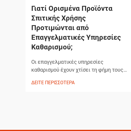
Γιατί Ορισμένα Προϊόντα
Σπιτικής Χρήσης
Προτιμώνται από
Επαγγελματικές Υπηρεσίες
Καθαρισμού;
Οι επαγγελματικές υπηρεσίες
καθαρισμού έχουν χτίσει τη φήμη τους
βασιζόμενες στην παράδοση
ΔΕΙΤΕ ΠΕΡΙΣΣΟΤΕΡΑ
εξαιρετικών αποτελεσμάτων που
ξεπερνούν τα συνηθισμένα πρότυπα
καθαρισμού σπιτιών. Τα προϊόντα που
επιλέγουν δεν είναι τυχαίες επιλογές,
αλλά προσεκτικά επιλεγμένες λύσεις οι
οποίες έχουν αποδείξει την