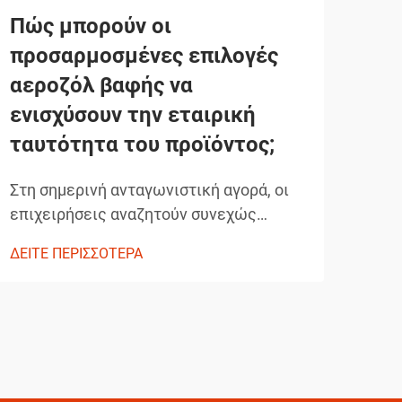
Πώς μπορούν οι
Ποι
προσαρμοσμένες επιλογές
λά
αεροζόλ βαφής να
επ
ενισχύσουν την εταιρική
αυτ
ταυτότητα του προϊόντος;
Ο ε
αυτο
Στη σημερινή ανταγωνιστική αγορά, οι
πιο 
επιχειρήσεις αναζητούν συνεχώς
ΔΕΙΤ
προσ
καινοτόμες λύσεις για να
ΔΕΙΤΕ ΠΕΡΙΣΣΟΤΕΡΑ
τεχν
διαφοροποιήσουν τα προϊόντα τους και
ικα
να ενισχύσουν την ταυτότητα της
δαπ
μάρκας τους. Μια ισχυρή, αλλά συχνά
επαγ
παραμελημένη λύση, βρίσκεται στη
είνα
στρατηγική χρήση προσαρμοσμένων
αεροζόλ βαφής...