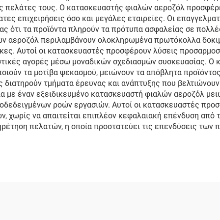
ους πελάτες τους. Ο κατασκευαστής φιαλών αεροζόλ προσφέ
ατες επιχειρήσεις όσο και μεγάλες εταιρείες. Οι επαγγελμ
ς ότι τα προϊόντα πληρούν τα πρότυπα ασφαλείας σε πολλές 
λών αεροζόλ περιλαμβάνουν ολοκληρωμένα πρωτόκολλα δοκι
κες. Αυτοί οι κατασκευαστές προσφέρουν λύσεις προσαρμο
στικές αγορές μέσω μοναδικών σχεδιασμών συσκευασίας. Ο
οιούν τα μοτίβα ψεκασμού, μειώνουν τα απόβλητα προϊόντο
 διατηρούν τμήματα έρευνας και ανάπτυξης που βελτιώνουν
ία με έναν εξειδικευμένο κατασκευαστή φιαλών αεροζόλ μει
οδεδειγμένων ροών εργασιών. Αυτοί οι κατασκευαστές προ
ών, χωρίς να απαιτείται επιπλέον κεφαλαιακή επένδυση από
έτηση πελατών, η οποία προστατεύει τις επενδύσεις των πε