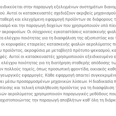
ειδικεύεται στην παραγωγή εξελιγμένων συστημάτων διανομ
ύ. Αυτοί οι κατασκευαστές σχεδιάζουν ακριβείς μηχανισμού
ταθερή και ελεγχόμενη εφαρμογή προϊόντων σε διάφορους τ
ασμό και την παραγωγή δοχείων που χρησιμοποιούν υπό πίε
 ακροφυσίων. Οι σύγχρονες εγκαταστάσεις κατασκευής φι
τα ελέγχου ποιότητας για τη διασφάλιση της αξιοπιστίας κα
ν οι κορυφαίες εταιρείες κατασκευής φιαλών αερολύματος 
υ προϊόντος, ακροφύσια με μεταβλητό πρότυπο ψεκασμού, κα
ές. Αυτοί οι κατασκευαστές χρησιμοποιούν εξειδικευμένο ε
 ελέγχου ποιότητας για τη διατήρηση σταθερής απόδοσης τ
 πολλούς τομείς, όπως προσωπική φροντίδα, οικιακός καθα
αι γεωργικές εφαρμογές. Κάθε εφαρμογή απαιτεί συγκεκριμέ
σει μέσω προσαρμοσμένων μηχανικών λύσεων. Η διαδικασία 
πίεσης και τελική επαλήθευση προϊόντος για τη διασφάλιση
λών αερολύματος χρησιμοποιούν παραγωγικές μεθόδους που 
λαχιστοποιώντας την παραγωγή αποβλήτων καθ’ όλη τη διάρκ