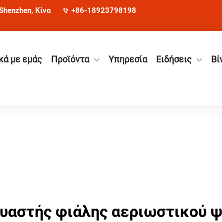
 Shenzhen, Κίνα
+86-18923798198
κά με εμάς
Προϊόντα
Υπηρεσία
Ειδήσεις
Βί
υαστής φιάλης αεριωστικού 