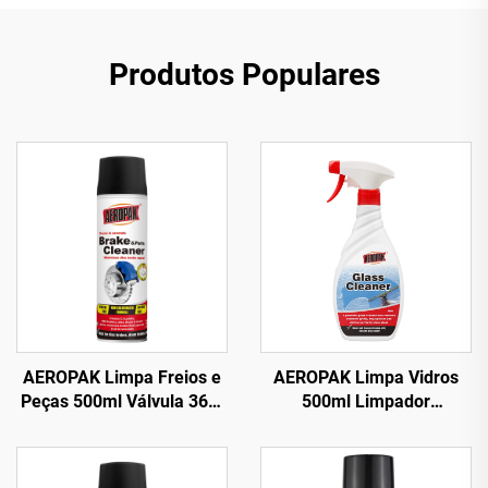
Produtos Populares
AEROPAK Limpa Freios e
AEROPAK Limpa Vidros
Peças 500ml Válvula 360°
500ml Limpador
Limpeza em Segundos
Instantâneo para Várias
para Freios
Superfícies para Carro e
Uso Doméstico