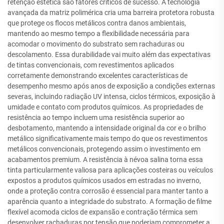
retenção estética são fatores críticos de sucesso. A tecnologia
avançada da matriz polimérica cria uma barreira protetora robusta
que protege os flocos metálicos contra danos ambientais,
mantendo ao mesmo tempo a flexibilidade necessária para
acomodar o movimento do substrato sem rachaduras ou
descolamento. Essa durabilidade vai muito além das expectativas
de tintas convencionais, com revestimentos aplicados
corretamente demonstrando excelentes características de
desempenho mesmo após anos de exposição a condições externas
severas, incluindo radiação UV intensa, ciclos térmicos, exposição à
umidade e contato com produtos químicos. As propriedades de
resistência ao tempo incluem uma resistência superior ao
desbotamento, mantendo a intensidade original da cor e o brilho
metálico significativamente mais tempo do que os revestimentos
metálicos convencionais, protegendo assim o investimento em
acabamentos premium. A resistência à névoa salina torna essa
tinta particularmente valiosa para aplicações costeiras ou veículos
expostos a produtos químicos usados em estradas no inverno,
onde a proteção contra corrosão é essencial para manter tanto a
aparência quanto a integridade do substrato. A formação de filme
flexível acomoda ciclos de expansão e contração térmica sem
desenvolver rachaduras por tensão que poderiam comprometer a