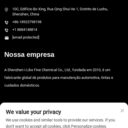
10C, Edifício Bo Xing, Rua Qing Shui He 1, Distrito de Luohu,
Shenzhen, China
+86-18923798198
+1 8884148814
[email protected]
Nossa empresa
A Shenzhen i-Like Fine Chemical Co., Ltd., fundada em 2010, é um
fabricante global de produtos para manutenção automotiva, tintas e
cuidados domésticos.
We value your privacy
We use cookies and similar tools to provide our services. If you
don't want to accept all cookies, click Personalize cookies.
Direitos autorais © 2025 Shenzhen i-Like Fine Chemical Co., Ltd. Todos os