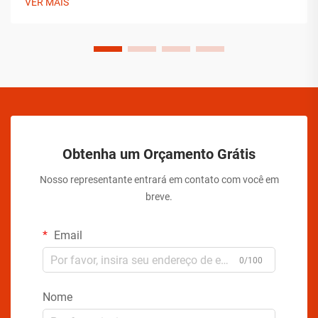
VER MAIS
aerossóis devem implementar soluções abrangentes para
assegurar a estabilidade do produto.
Obtenha um Orçamento Grátis
Nosso representante entrará em contato com você em
breve.
Email
0/100
Nome