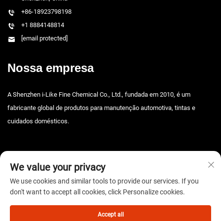
+86-18923798198
+1 8884148814
[email protected]
Nossa empresa
A Shenzhen i-Like Fine Chemical Co., Ltd., fundada em 2010, é um
fabricante global de produtos para manutenção automotiva, tintas e
cuidados domésticos.
We value your privacy
We use cookies and similar tools to provide our services. If you
don't want to accept all cookies, click Personalize cookies.
Direitos autorais © 2025 Shenzhen i-Like Fine Chemical Co., Ltd. Todos os
direitos reservados. -
Política de privacidade
Accept all