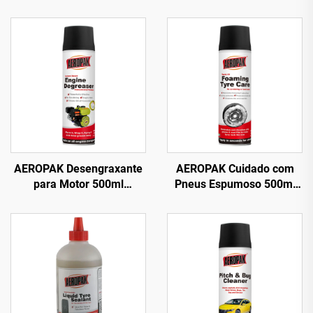
AEROPAK Desengraxante
AEROPAK Cuidado com
para Motor 500ml
Pneus Espumoso 500ml
Desengraxante
Limpa Pneus sem
Automotivo à Base de
Esfregar ou Trabalho
Solvente para Limpeza de
Pesado
Carros