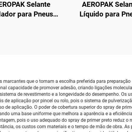
EROPAK Selante
AEROPAK Selan
flador para Pneus
Líquido para Pn
50ml Reparo de
500ml para Pneu
gência e Inflação
Câmara Deve Ser 
 Pneus Sem Câmara
com Compressor 
s marcantes que o tornam a escolha preferida para preparação d
ional capacidade de promover adesão, criando ligações molecula
o sistema de revestimento e a longevidade do desempenho. Os
de aplicação por pincel ou rolo, pois o sistema de pulveriza
o de aplicação. O poder de cobertura superior do spray de prim
onando uma base uniforme que melhora a aparência e a eficiênci
vantagem, pois o uso adequado do spray de primer preto reduz
stância, os custos com materiais e o tempo de mão de obra. As 