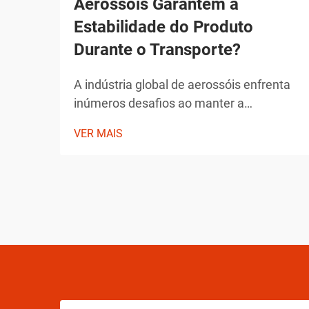
Aerossóis Garantem a
Estabilidade do Produto
Durante o Transporte?
A indústria global de aerossóis enfrenta
inúmeros desafios ao manter a
integridade dos produtos durante o
VER MAIS
transporte. Desde flutuações de
temperatura até mudanças de pressão e
preocupações com manipulação, os
fabricantes de aerossóis devem
implementar soluções abrangentes para
assegurar a estabilidade do produto.