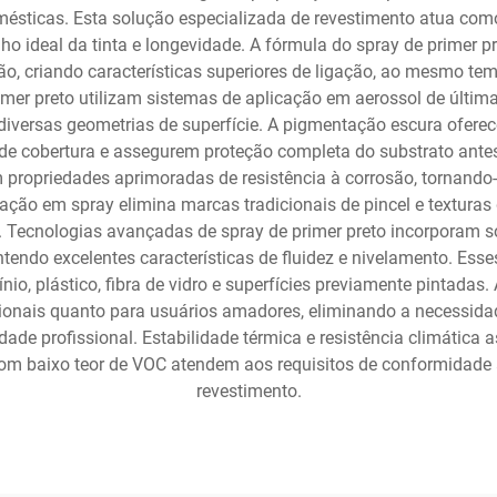
omésticas. Esta solução especializada de revestimento atua co
 ideal da tinta e longevidade. A fórmula do spray de primer p
o, criando características superiores de ligação, ao mesmo te
imer preto utilizam sistemas de aplicação em aerossol de últim
diversas geometrias de superfície. A pigmentação escura oferece
s de cobertura e assegurem proteção completa do substrato ant
m propriedades aprimoradas de resistência à corrosão, tornando-
ão em spray elimina marcas tradicionais de pincel e texturas d
 Tecnologias avançadas de spray de primer preto incorporam so
tendo excelentes características de fluidez e nivelamento. Ess
ínio, plástico, fibra de vidro e superfícies previamente pintad
ssionais quanto para usuários amadores, eliminando a necessid
de profissional. Estabilidade térmica e resistência climátic
com baixo teor de VOC atendem aos requisitos de conformida
revestimento.