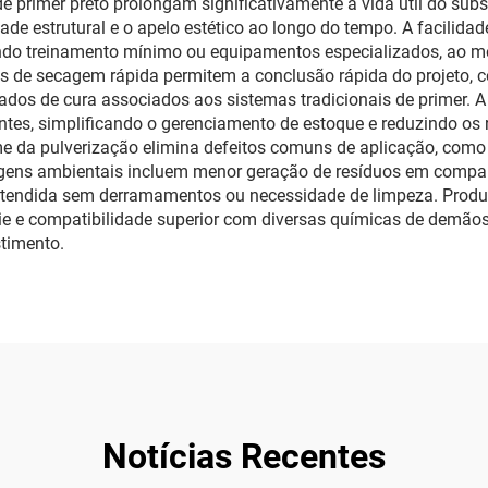
e primer preto prolongam significativamente a vida útil do su
e estrutural e o apelo estético ao longo do tempo. A facilidade
igindo treinamento mínimo ou equipamentos especializados, ao 
icas de secagem rápida permitem a conclusão rápida do projeto,
dos de cura associados aos sistemas tradicionais de primer. A 
entes, simplificando o gerenciamento de estoque e reduzindo os
e da pulverização elimina defeitos comuns de aplicação, como m
gens ambientais incluem menor geração de resíduos em compar
retendida sem derramamentos ou necessidade de limpeza. Produ
ície e compatibilidade superior com diversas químicas de demão
timento.
Notícias Recentes