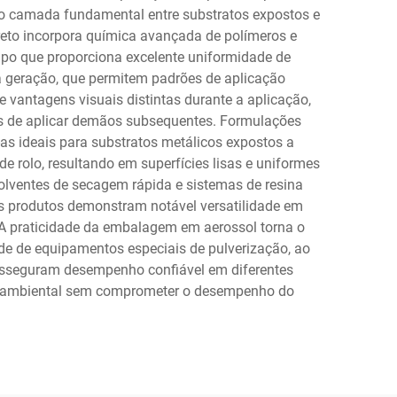
mo camada fundamental entre substratos expostos e
reto incorpora química avançada de polímeros e
mpo que proporciona excelente uniformidade de
a geração, que permitem padrões de aplicação
 vantagens visuais distintas durante a aplicação,
es de aplicar demãos subsequentes. Formulações
as ideais para substratos metálicos expostos a
e rolo, resultando em superfícies lisas e uniformes
lventes de secagem rápida e sistemas de resina
es produtos demonstram notável versatilidade em
as. A praticidade da embalagem em aerossol torna o
ade de equipamentos especiais de pulverização, ao
a asseguram desempenho confiável em diferentes
de ambiental sem comprometer o desempenho do