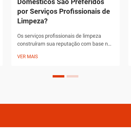
Domésticos São Preferidos
por Serviços Profissionais de
Limpeza?
Os serviços profissionais de limpeza
construíram sua reputação com base na
entrega de resultados excepcionais que
VER MAIS
superam os padrões típicos de limpeza
doméstica. Os produtos que escolhem
não são seleções arbitrárias, mas
soluções cuidadosamente selecionadas
que demonstraram sua eficácia ao longo
do tempo.