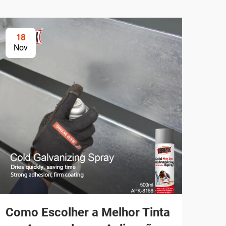
18
2
Nov
No
Como Escolher a Melhor Tinta
Co