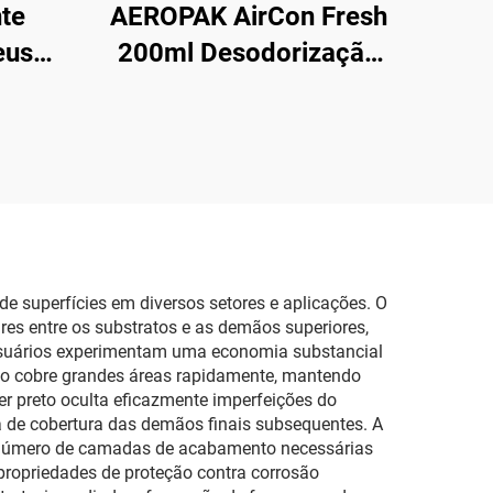
te
AEROPAK AirCon Fresh
eus
200ml Desodorização
s Sem
Automotiva e Renovador
Usado
de Ar
de Ar
e superfícies em diversos setores e aplicações. O
res entre os substratos e as demãos superiores,
 usuários experimentam uma economia substancial
ção cobre grandes áreas rapidamente, mantendo
er preto oculta eficazmente imperfeições do
a de cobertura das demãos finais subsequentes. A
 o número de camadas de acabamento necessárias
propriedades de proteção contra corrosão