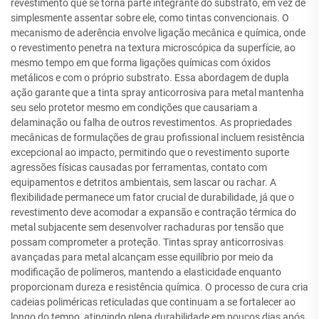
revestimento que se torna parte integrante do substrato, em vez de
simplesmente assentar sobre ele, como tintas convencionais. O
mecanismo de aderência envolve ligação mecânica e química, onde
o revestimento penetra na textura microscópica da superfície, ao
mesmo tempo em que forma ligações químicas com óxidos
metálicos e com o próprio substrato. Essa abordagem de dupla
ação garante que a tinta spray anticorrosiva para metal mantenha
seu selo protetor mesmo em condições que causariam a
delaminação ou falha de outros revestimentos. As propriedades
mecânicas de formulações de grau profissional incluem resistência
excepcional ao impacto, permitindo que o revestimento suporte
agressões físicas causadas por ferramentas, contato com
equipamentos e detritos ambientais, sem lascar ou rachar. A
flexibilidade permanece um fator crucial de durabilidade, já que o
revestimento deve acomodar a expansão e contração térmica do
metal subjacente sem desenvolver rachaduras por tensão que
possam comprometer a proteção. Tintas spray anticorrosivas
avançadas para metal alcançam esse equilíbrio por meio da
modificação de polímeros, mantendo a elasticidade enquanto
proporcionam dureza e resistência química. O processo de cura cria
cadeias poliméricas reticuladas que continuam a se fortalecer ao
longo do tempo, atingindo plena durabilidade em poucos dias após