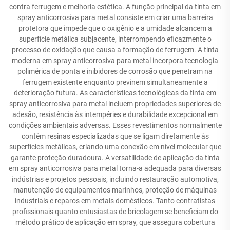
contra ferrugem e melhoria estética. A função principal da tinta em
spray anticorrosiva para metal consiste em criar uma barreira
protetora que impede que o oxigênio e a umidade alcancem a
superfície metálica subjacente, interrompendo eficazmente o
processo de oxidação que causa a formação de ferrugem. A tinta
moderna em spray anticorrosiva para metal incorpora tecnologia
polimérica de ponta e inibidores de corrosão que penetram na
ferrugem existente enquanto previnem simultaneamente a
deterioração futura. As características tecnológicas da tinta em
spray anticorrosiva para metal incluem propriedades superiores de
adesão, resistência às intempéries e durabilidade excepcional em
condições ambientais adversas. Esses revestimentos normalmente
contêm resinas especializadas que se ligam diretamente às
superfícies metálicas, criando uma conexão em nível molecular que
garante proteção duradoura. A versatilidade de aplicação da tinta
em spray anticorrosiva para metal torna-a adequada para diversas
indústrias e projetos pessoais, incluindo restauração automotiva,
manutenção de equipamentos marinhos, proteção de máquinas
industriais e reparos em metais domésticos. Tanto contratistas
profissionais quanto entusiastas de bricolagem se beneficiam do
método prático de aplicação em spray, que assegura cobertura