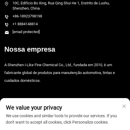
10C, Edifício Bo Xing, Rua Qing Shui He 1, Distrito de Luohu,
Shenzhen, China
+86-18923798198
+1 8884148814
[email protected]
Nossa empresa
A Shenzhen i-Like Fine Chemical Co., Ltd., fundada em 2010, é um
fabricante global de produtos para manutenção automotiva, tintas e
cuidados domésticos.
We value your privacy
We use cookies and similar tools to provide our services. If you
don't want to accept all cookies, click Personalize cookies.
Direitos autorais © 2025 Shenzhen i-Like Fine Chemical Co., Ltd. Todos os
direitos reservados. -
Política de privacidade