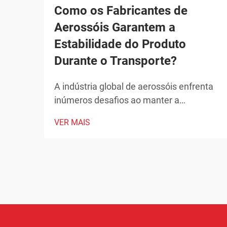
Como os Fabricantes de
Aerossóis Garantem a
Estabilidade do Produto
Durante o Transporte?
A indústria global de aerossóis enfrenta
inúmeros desafios ao manter a
integridade dos produtos durante o
VER MAIS
transporte. Desde flutuações de
temperatura até mudanças de pressão e
preocupações com manipulação, os
fabricantes de aerossóis devem
implementar soluções abrangentes para
assegurar a estabilidade do produto.