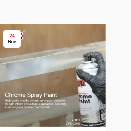
24
2
Nov
No