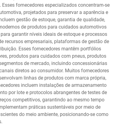
s. Esses fornecedores especializados concentram-se
omotiva, projetados para preservar a aparência e
ncluem gestão de estoque, garantia de qualidade,
s modernos de produtos para cuidados automotivos
ara garantir níveis ideais de estoque e processos
de recursos empresariais, plataformas de gestão de
tribuição. Esses fornecedores mantêm portfólios
ores, produtos para cuidados com pneus, produtos
segmentos de mercado, incluindo concessionárias
 canais diretos ao consumidor. Muitos fornecedores
esenvolvam linhas de produtos com marca própria,
ornecedores incluem instalações de armazenamento
o por lote e protocolos abrangentes de testes de
preços competitivos, garantindo ao mesmo tempo
implementam práticas sustentáveis por meio de
nscientes do meio ambiente, posicionando-se como
s.