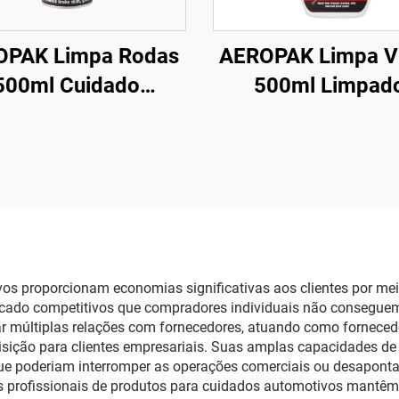
OPAK Limpa Rodas
AEROPAK Limpa V
500ml Cuidado
500ml Limpad
utomotivo 510g
Instantâneo para V
eza para Carros e
Superfícies para C
Rodas
Uso Doméstic
os proporcionam economias significativas aos clientes por me
acado competitivos que compradores individuais não consegue
r múltiplas relações com fornecedores, atuando como fornece
isição para clientes empresariais. Suas amplas capacidades de
ue poderiam interromper as operações comerciais ou desapontar
s profissionais de produtos para cuidados automotivos mantêm 