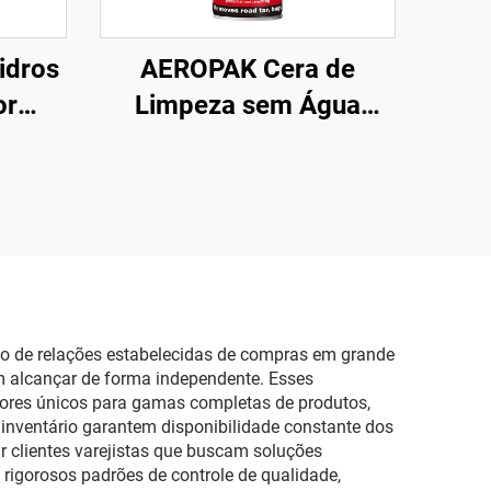
idros
AEROPAK Cera de
or
Limpeza sem Água
árias
500ml Limpeza da
arro e
Superfície do Carro e
o
Cera para Carroceria
io de relações estabelecidas de compras em grande
m alcançar de forma independente. Esses
dores únicos para gamas completas de produtos,
 inventário garantem disponibilidade constante dos
 clientes varejistas que buscam soluções
rigorosos padrões de controle de qualidade,