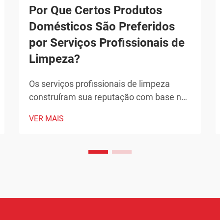
Por Que Certos Produtos
Domésticos São Preferidos
por Serviços Profissionais de
Limpeza?
Os serviços profissionais de limpeza
construíram sua reputação com base na
entrega de resultados excepcionais que
VER MAIS
superam os padrões típicos de limpeza
doméstica. Os produtos que escolhem
não são seleções arbitrárias, mas
soluções cuidadosamente selecionadas
que demonstraram sua eficácia ao longo
do tempo.