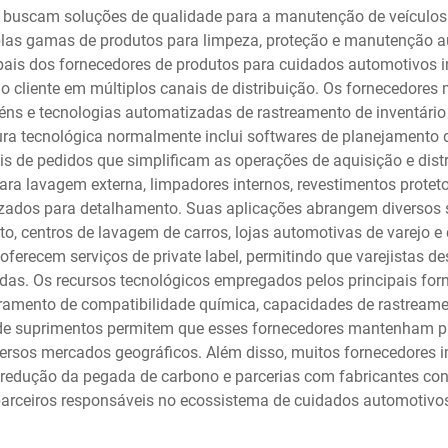
que buscam soluções de qualidade para a manutenção de veículo
las gamas de produtos para limpeza, proteção e manutenção aut
ipais dos fornecedores de produtos para cuidados automotivos i
ao cliente em múltiplos canais de distribuição. Os fornecedore
s e tecnologias automatizadas de rastreamento de inventário p
tura tecnológica normalmente inclui softwares de planejamento 
is de pedidos que simplificam as operações de aquisição e dis
ra lavagem externa, limpadores internos, revestimentos protet
izados para detalhamento. Suas aplicações abrangem diversos 
to, centros de lavagem de carros, lojas automotivas de varejo e
erecem serviços de private label, permitindo que varejistas d
cidas. Os recursos tecnológicos empregados pelos principais f
ramento de compatibilidade química, capacidades de rastreament
 de suprimentos permitem que esses fornecedores mantenham 
versos mercados geográficos. Além disso, muitos fornecedores 
e redução da pegada de carbono e parcerias com fabricantes co
arceiros responsáveis no ecossistema de cuidados automotivo