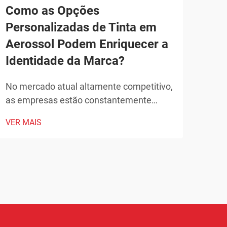
Como as Opções
Qua
Personalizadas de Tinta em
ao 
Aerossol Podem Enriquecer a
Car
Identidade da Marca?
A li
se u
No mercado atual altamente competitivo,
comp
as empresas estão constantemente
VER 
deta
buscando maneiras inovadoras de
VER MAIS
dife
diferenciar seus produtos e fortalecer sua
erro
identidade de marca. Uma solução
reve
poderosa, porém muitas vezes
novo
subestimada, está no uso estratégico de
que 
aplicações personalizadas de tinta em
repu
aerossol.