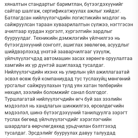
хяналтын стандартыг баримтлан, бүтээгдэхүүнийг
сайтар шалгаж, сертификатжуулах ажлыг хийдэг.
Батлагдсан нийлүүлэгчдийн логистикийн мэдлэг нь
сайжруулсан тараан хуваарилалтын сүлжээ, нэгтгэсэн
ачилтаар хурдан хүргэлт, хүргэлтийн зардлыг
бууруулдаг. Техникийн дэмжлэгийн үйлчилгээ нь
бүтээгдэхүүний сонголт, ашиглах зөвлөгөө, асуудлыг
шийдвэрлэхэд үнэтэй зааварчилгааг үзүүлж,
үйлчлүүлэгчдэд автомашин засах хөрөнгө оруулалтаа
хамгийн их үр дүнтэй ашиглахад тусалдаг.
Нийлүүлэгчдийн ихэнх нь улирлын үйл ажиллагаатай
эсвэл өсөж буй компаниудад тус туслахуйц мөнгөний
урсгалыг сайжруулахын тулд уян хатан төлбөрийн
нөхцөл, зээлийн боломжийг санал болгодог.
Туршлагатай нийлүүлэгчдийн өгч буй зах зээлийн
мэдээлэл нь хандлагын шинжилгээ, өрсөлдөгчийн
мэдээлэл, шинэ бүтээгдэхүүний танилцуулга зэрэгт
туслах бөгөөд үйлчлүүлэгчдийг хэрэглэгчийн
шаардлага өөрчлөгдөхөд урьдчилан бэлтгэхэд
тусалдаг. Эрсдэлийг бууруулах давуу талуудад