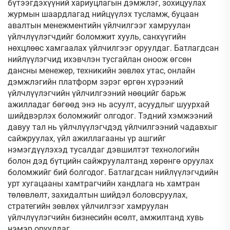
бүтээгдэхүүний хариуцлагын дэмжлэг, зохицуулах
журмын шаардлагад нийцүүлэх тусламж, буцаан
авалтын менежментийн үйлчилгээг хамруулан
үйлчлүүлэгчдийг боломжит хууль, санхүүгийн
нөхцлөөс хамгаалах үйлчилгээг оруулдаг. Батлагдсан
нийлүүлэгчид ихэвчлэн тусгайлан оноож өгсөн
дансны менежер, техникийн зөвлөх утас, онлайн
дэмжлэгийн платформ зэрэг өргөн хүрээний
үйлчлүүлэгчийн үйлчилгээний нөөцийг барьж
ажилладаг бөгөөд энэ нь асуулт, асуудлыг шуурхай
шийдвэрлэх боломжийг олгодог. Тэдний хэмжээний
давуу тал нь үйлчлүүлэгчдэд үйлчилгээний чадавхыг
сайжруулах, үйл ажиллагааны үр ашгийг
нэмэгдүүлэхэд тусалдаг дэвшилтэт технологийн
болон дэд бүтцийн сайжруулалтанд хөрөнгө оруулах
боломжийг бий болгодог. Батлагдсан нийлүүлэгчдийн
урт хугацааны хамтрагчийн хандлага нь хамтран
төлөвлөлт, захидалтын шийдэл боловсруулах,
стратегийн зөвлөх үйлчилгээг хамруулан
үйлчлүүлэгчийн бизнесийн өсөлт, амжилтанд хувь
нэмэр оруулдаг.