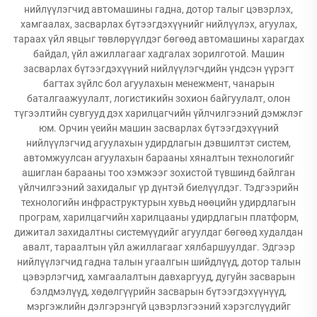
нийлүүлэгчид автомашины гадна, дотор талыг цэвэрлэх,
хамгаалах, засварлах бүтээгдэхүүнийг нийлүүлэх, агуулах,
тараах үйл явцыг төвлөрүүлдэг бөгөөд автомашины харагдах
байдал, үйл ажиллагааг хадгалах зорилготой. Машин
засварлах бүтээгдэхүүний нийлүүлэгчдийн үндсэн үүрэгт
багтах зүйлс бол агуулахын менежмент, чанарын
баталгаажуулалт, логистикийн зохион байгуулалт, олон
түгээлтийн сувгууд дэх харилцагчийн үйлчилгээний дэмжлэг
юм. Орчин үеийн машин засварлах бүтээгдэхүүний
нийлүүлэгчид агуулахын удирдлагын дэвшилтэт систем,
автомжуулсан агуулахын барааны хяналтын технологийг
ашиглан барааны тоо хэмжээг зохистой түвшинд байлган
үйлчилгээний захидалыг үр дүнтэй биелүүлдэг. Тэдгээрийн
технологийн инфраструктурын хувьд нөөцийн удирдлагын
програм, харилцагчийн харилцааны удирдлагын платформ,
дижитал захидалтны системүүдийг агуулдаг бөгөөд худалдан
авалт, тараалтын үйл ажиллагааг хялбаршуулдаг. Эдгээр
нийлүүлэгчид гадна талын угаалгын шийдлүүд, дотор талын
цэвэрлэгчид, хамгаалалтын давхаргууд, дугуйн засварын
бэлдмэлүүд, хөдөлгүүрийн засварын бүтээгдэхүүнүүд,
мэргэжлийн дэлгэрэнгүй цэвэрлэгээний хэрэгслүүдийг