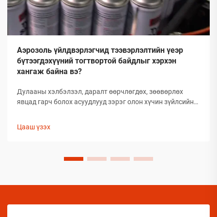
Аэрозоль үйлдвэрлэгчид тээвэрлэлтийн үеэр
бүтээгдэхүүний тогтвортой байдлыг хэрхэн
хангаж байна вэ?
Дулааны хэлбэлзэл, даралт өөрчлөгдөх, зөөвөрлөх
явцад гарч болох асуудлууд зэрэг олон хүчин зүйлсийн
улмаас глобал аэрозолын салбар нь тээвэрлэлтийн
үеэр бүтээгдэхүүний бүрэлдэхүүн хэсгийн бүтэн
Цааш үзэх
байдлыг хадгалахад тооless дундаа сорилтуудтай
тулгардаг. Иймд аэрозол үйлдвэрлэгчид
бүтээгдэхүүний чанарыг хамгаалахын тулд комплекс
арга хэмжээ авах шаардлагатай.