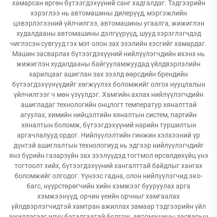
хамарсан өргөн бүтээгдэхүүний санг хадгалдаг. Тэдгээрийн
хэрэглээ нь автомашины дилерүүд, мэргэжлийн
цэвэрлэгээний үйлчилгээ, автомашины угаалга, жижиглэн
худалдааны автомашины дэлгүүрүүд, шууд хэрэглэгчдэд
чиглэсэн сувгууд гэх мэт олон зах зээлийн хэсгийг хамардаг.
Машин засварлах бүтээгдэхүүний нийлүүлэгчдийн ихэнх нь
жижиглэн худалдааны байгууламжуудад үйлдвэрлэлийн
харилцааг ашиглан зах зээлд өөрсдийн брендийн
бүтээгдэхүүнүүдийг хөгжүүлэх боломжийг олгох нууцлалын
үйлчилгээг ч мөн үзүүлдэг. Хамгийн ахлах нийлүүлэгчдийн
ашигладаг технологийн онцлогт температур хяналттай
агуулах, химийн нийцэлтийн хяналтын систем, партийн
хяналтын боломж, бүтээгдэхүүний нарийн туршилтын
аргачлалууд ордог. Нийлүүлэлтийн гинжин хэлхээний үр
дүнтэй ашиглалтын технологиуд нь эдгээр нийлүүлэгчдийг
янз бүрийн газарзүйн зах зээлүүдэд тогтмол өрсөлдөхүйц үнэ
тогтоолт хийх, бүтээгдэхүүний хангалттай байдлыг хангах
боломжийг олгодог. Үүнээс гадна, олон нийлүүлэгчид эко-
багс, нүүрстөрөгчийн хийн хэмжээг бууруулах арга
хэмжээнүүд, орчин үеийн орчныг хамгаалах
үйлдвэрлэгчидтэй хамтран ажиллах замаар тэдгээрийн үйл
ажиллагааг илүү баталгаатай болгож, автомашины засварын