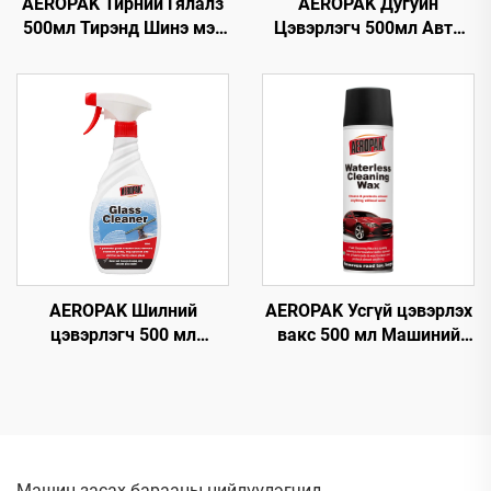
AEROPAK Тирний Гялалз
AEROPAK Дугуйн
500мл Тирэнд Шинэ мэт
Цэвэрлэгч 500мл Авто
Дүр төрх Өгөх 460г
Анивч 510г Дугуйг
Тирний Анивч
Цэвэрлэх Зориулсан
Машины Цэвэрлэгч
AEROPAK Шилний
AEROPAK Усгүй цэвэрлэх
цэвэрлэгч 500 мл
вакс 500 мл Машиний
Машины болон гэр ахуйн
гадна талын цэвэрлэгч,
олон төрлийн гадаргуун
биеийн вакс
шилэнд зориулсан
мгновен шилний
цэвэрлэгч
Машин засах барааны нийлүүлэгчид