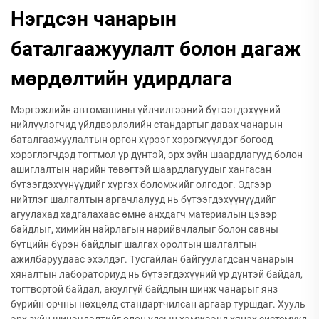
Нэгдсэн чанарын
баталгаажуулалт болон дагаж
мөрдөлтийн удирдлага
Мэргэжлийн автомашины үйлчилгээний бүтээгдэхүүний
нийлүүлэгчид үйлдвэрлэлийн стандартыг давах чанарын
баталгаажуулалтын өргөн хүрээг хэрэгжүүлдэг бөгөөд
хэрэглэгчдэд тогтмол үр дүнтэй, эрх зүйн шаардлагууд болон
ашиглалтын нарийн төвөгтэй шаардлагуудыг хангасан
бүтээгдэхүүнүүдийг хүргэх боломжийг олгодог. Эдгээр
нийтлэг шалгалтын аргачлалууд нь бүтээгдэхүүнүүдийг
агуулахад хадгалахаас өмнө анхдагч материалын цэвэр
байдлыг, химийн найрлагын нарийвчлалыг болон савны
бүтцийн бүрэн байдлыг шалгах оролтын шалгалтын
ажилбаруудаас эхэлдэг. Тусгайлан байгуулагдсан чанарын
хяналтын лабораториуд нь бүтээгдэхүүний үр дүнтэй байдал,
тогтвортой байдал, аюулгүй байдлын шинж чанарыг янз
бүрийн орчны нөхцөлд стандартчилсан аргаар туршдаг. Хууль