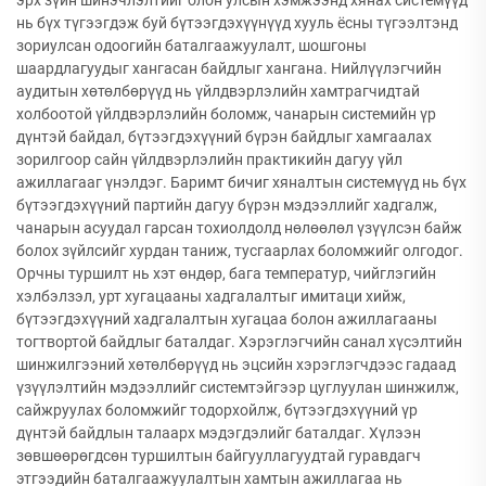
эрх зүйн шинэчлэлтийг олон улсын хэмжээнд хянах системүүд
нь бүх түгээгдэж буй бүтээгдэхүүнүүд хууль ёсны түгээлтэнд
зориулсан одоогийн баталгаажуулалт, шошгоны
шаардлагуудыг хангасан байдлыг хангана. Нийлүүлэгчийн
аудитын хөтөлбөрүүд нь үйлдвэрлэлийн хамтрагчидтай
холбоотой үйлдвэрлэлийн боломж, чанарын системийн үр
дүнтэй байдал, бүтээгдэхүүний бүрэн байдлыг хамгаалах
зорилгоор сайн үйлдвэрлэлийн практикийн дагуу үйл
ажиллагааг үнэлдэг. Баримт бичиг хяналтын системүүд нь бүх
бүтээгдэхүүний партийн дагуу бүрэн мэдээллийг хадгалж,
чанарын асуудал гарсан тохиолдолд нөлөөлөл үзүүлсэн байж
болох зүйлсийг хурдан таниж, тусгаарлах боломжийг олгодог.
Орчны туршилт нь хэт өндөр, бага температур, чийглэгийн
хэлбэлзэл, урт хугацааны хадгалалтыг имитаци хийж,
бүтээгдэхүүний хадгалалтын хугацаа болон ажиллагааны
тогтвортой байдлыг баталдаг. Хэрэглэгчийн санал хүсэлтийн
шинжилгээний хөтөлбөрүүд нь эцсийн хэрэглэгчдээс гадаад
үзүүлэлтийн мэдээллийг системтэйгээр цуглуулан шинжилж,
сайжруулах боломжийг тодорхойлж, бүтээгдэхүүний үр
дүнтэй байдлын талаарх мэдэгдэлийг баталдаг. Хүлээн
зөвшөөрөгдсөн туршилтын байгууллагуудтай гуравдагч
этгээдийн баталгаажуулалтын хамтын ажиллагаа нь