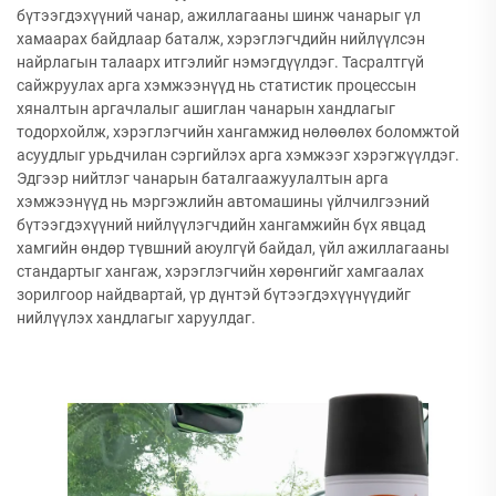
бүтээгдэхүүний чанар, ажиллагааны шинж чанарыг үл
хамаарах байдлаар баталж, хэрэглэгчдийн нийлүүлсэн
найрлагын талаарх итгэлийг нэмэгдүүлдэг. Тасралтгүй
сайжруулах арга хэмжээнүүд нь статистик процессын
хяналтын аргачлалыг ашиглан чанарын хандлагыг
тодорхойлж, хэрэглэгчийн хангамжид нөлөөлөх боломжтой
асуудлыг урьдчилан сэргийлэх арга хэмжээг хэрэгжүүлдэг.
Эдгээр нийтлэг чанарын баталгаажуулалтын арга
хэмжээнүүд нь мэргэжлийн автомашины үйлчилгээний
бүтээгдэхүүний нийлүүлэгчдийн хангамжийн бүх явцад
хамгийн өндөр түвшний аюулгүй байдал, үйл ажиллагааны
стандартыг хангаж, хэрэглэгчийн хөрөнгийг хамгаалах
зорилгоор найдвартай, үр дүнтэй бүтээгдэхүүнүүдийг
нийлүүлэх хандлагыг харуулдаг.