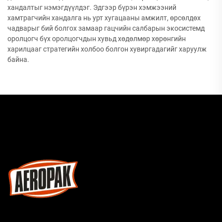
хандалтыг нэмэгдүүлдэг. Эдгээр бүрэн хэмжээний
хамтрагчийн хандалга нь урт хугацааны амжилт, өрсөлдөх
чадварыг бий болгох замаар гацчийн салбарын экосистемд
оролцогч бүх оролцогчдын хувьд хөдөлмөр хөрөнгийн
харилцааг стратегийн холбоо болгон хувиргадагийг харуулж
байна.