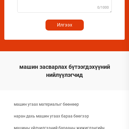
0/1000
Илгээх
машин засварлах бүтээгдэхүүний
нийлүүлэгчид
машин угаах материалыг бөөнөөр
наран дахь машин угаах бараа бөөгээр
машины үйлчилгээний барааны жижиглэнгийн