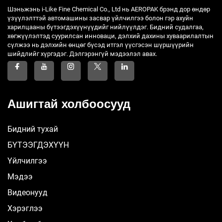
Шэньжэнь i-Like Fine Chemical Co., Ltd нь AEROPAK брэнд дор өндөр
үзүүлэлттэй автомашины засвар үйлчилгээ болон гэр ахуйн
харилцааны бүтээгдэхүүнүүдийг нийлүүлдэг. Бидний судалгаа,
хөгжүүлэлтэд суурилсан инноваци, дэлхий дахины хуваарилалтын
сүлжээ нь дэлхийн өнцөг бүсэд итгэл үүсгэсэн шүршүүрийн
шийдлийг хүргэдэг. Дэлгэрэнгүй мэдээлэл авах.
Ашигтай холбоосууд
Бидний тухай
БҮТЭЭГДЭХҮҮН
Үйлчилгээ
Мэдээ
Видеонууд
Хэрэглээ