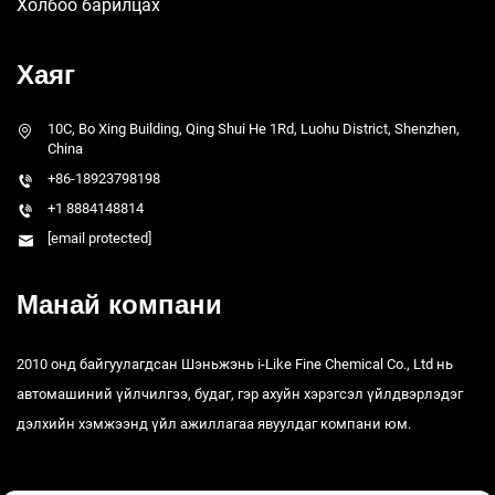
Холбоо барилцах
Хаяг
10C, Bo Xing Building, Qing Shui He 1Rd, Luohu District, Shenzhen,
China
+86-18923798198
+1 8884148814
[email protected]
Манай компани
2010 онд байгуулагдсан Шэньжэнь i-Like Fine Chemical Co., Ltd нь
автомашиний үйлчилгээ, будаг, гэр ахуйн хэрэгсэл үйлдвэрлэдэг
дэлхийн хэмжээнд үйл ажиллагаа явуулдаг компани юм.