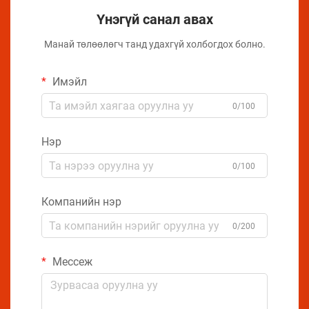
Үнэгүй санал авах
Манай төлөөлөгч танд удахгүй холбогдох болно.
Имэйл
0/100
Нэр
0/100
Компанийн нэр
0/200
Мессеж