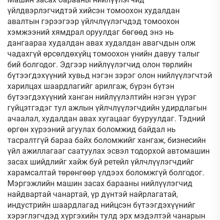
үйлдвэрлэгчидтэй хийсэн томоохон худалдан
авалтын гэрээгээр үйлчлүүлэгчдэд томоохон
хэмжээний хямдрал оруулдаг бөгөөд энэ нь
дангаараа худалдан авах худалдан авагчдын олж
чадахгүй өрсөлдөхүйц томоохон үнийн давуу талыг
бий болгодог. Эдгээр нийлүүлэгчид олон төрлийн
бүтээгдэхүүний хувьд нэгэн зэрэг олон нийлүүлэгчтэй
харилцах шаардлагийг арилгаж, бүрэн бүтэн
бүтээгдэхүүний ханган нийлүүлэлтийн нэгэн үүрэг
гүйцэтгэдэг тул ажлын үйлчлүүлэгчдийн удирдлагын
ачаалал, худалдан авах хугацааг бууруулдаг. Тэдний
өргөн хүрээний агуулах боломжид байдал нь
тасралтгүй бараа байх боломжийг хангаж, бизнесийн
үйл ажиллагааг саатуулах эсвэл тодорхой автомашин
засах шийдлийг хайж буй ретейл үйлчлүүлэгчдийг
харамсалтай төрөнгөөр үлдээх боломжгүй болгодог.
Мэргэжлийн машин засах барааны нийлүүлэгчид
найдвартай чанартай, үр дүнтэй найрлагатай,
индустрийн шаардлагад нийцсэн бүтээгдэхүүнийг
хэрэглэгчдэд хүргэхийн тулд эрх мэдэлтэй чанарын