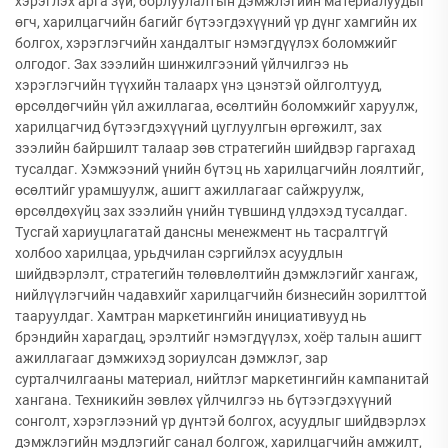
хэрэглэх арга зүй, борлуулалтын дэмжлэгийн материалуудыг
өгч, харилцагчийн багийг бүтээгдэхүүний үр дүнг хамгийн их
болгох, хэрэглэгчийн хандалтыг нэмэгдүүлэх боломжийг
олгодог. Зах зээлийн шинжилгээний үйлчилгээ нь
хэрэглэгчийн түүхийн талаарх үнэ цэнэтэй ойлголтууд,
өрсөлдөгчийн үйл ажиллагаа, өсөлтийн боломжийг харуулж,
харилцагчид бүтээгдэхүүний цуглуулгын өргөжилт, зах
зээлийн байршилт талаар зөв стратегийн шийдвэр гаргахад
тусалдаг. Хэмжээний үнийн бүтэц нь харилцагчийн лоялтийг,
өсөлтийг урамшуулж, ашигт ажиллагааг сайжруулж,
өрсөлдөхүйц зах зээлийн үнийн түвшинд үлдэхэд тусалдаг.
Тусгай хариуцлагатай дансны менежмент нь тасралтгүй
холбоо харилцаа, урьдчилан сэргийлэх асуудлын
шийдвэрлэлт, стратегийн төлөвлөлтийн дэмжлэгийг хангаж,
нийлүүлэгчийн чадавхийг харилцагчийн бизнесийн зорилттой
тааруулдаг. Хамтран маркетингийн инициативууд нь
брэндийн харагдац, эрэлтийг нэмэгдүүлэх, хоёр талын ашигт
ажиллагааг дэмжихэд зориулсан дэмжлэг, зар
сурталчилгааны материал, нийтлэг маркетингийн кампанитай
хангана. Техникийн зөвлөх үйлчилгээ нь бүтээгдэхүүний
сонголт, хэрэглээний үр дүнтэй болгох, асуудлыг шийдвэрлэх
дэмжлэгийн мэдлэгийг санал болгож, харилцагчийн амжилт,