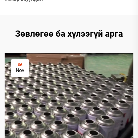
Зөвлөгөө ба хүлээгүй арга
06
Nov