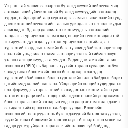
Угсралттай машин засварлах бүтээгдэхүүний нийлүүлэгчид
автомашиний үйлчилгээний бүтээгдэхүүнүүдийг зах зээлд
хурдан, найдвартайгаар хүргэх арга замыг шинэчлэхийн тулд
дэвшилтэт нийлүүлэлтийн газрын удирдлагын технологиудыг
ашигладаг. Эдгээр дэвшилтэт системүүд нь зах зээлийн
хандлагыг урьдчилан таамаглах, нөөцийн түвшинг идэвхтэй
тохируулах, дутагдал үүсэхээс урьдчилан сэргийлж, ач
хүргэлтийн зардлыг хамгийн бага түвшинд байлгах зорилгоор
эрэлтийг урьдчилан таамаглах зориулалттай хиймэл оюун
ухааны алгоритмуудыг агуулдаг. Радио давтамжийн таних
технологи (RFID) нь барааны түүхийг тараан хуваарилах бүх
явцад хянах боломжийг олгох бөгөөд хэрэглэгчдэд
хүргэлтийн байршлын болон хүргэлтийн төлөв байдлын бодит
цагийн мэдээллийг хангана. Үйлдвэрийн нөөцийн удирдлагын
платформууд нь хэрэглэгчийн захидалтын системтэйгээ уян
хатан интеграци хийж, тодорхойлогдсон нөөцийн доод хэмжээ
болон хэрэглээний загварын үндсэн дээр автоматаар дахин
захидалт хийх процессыг хялбаршуулдаг. Блокчейн
технологийг нэвтрүүлэх нь бүтээгдэхүүний баталгаажуулалт,
түүхийг хянах боломжийг хангаж өгдөг бөгөөд онгон машины
гадаргууг муруйцаах, хэрэглэгчийн ханшингүй байдалд