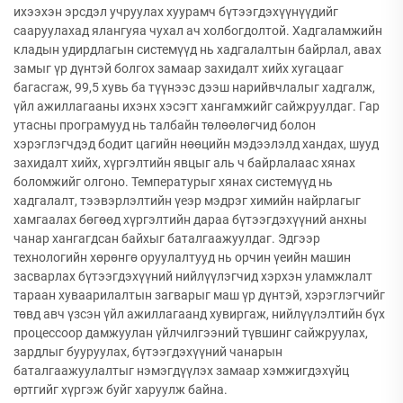
ихээхэн эрсдэл учруулах хуурамч бүтээгдэхүүнүүдийг
сааруулахад ялангуяа чухал ач холбогдолтой. Хадгаламжийн
кладын удирдлагын системүүд нь хадгалалтын байрлал, авах
замыг үр дүнтэй болгох замаар захидалт хийх хугацааг
багасгаж, 99,5 хувь ба түүнээс дээш нарийвчлалыг хадгалж,
үйл ажиллагааны ихэнх хэсэгт хангамжийг сайжруулдаг. Гар
утасны програмууд нь талбайн төлөөлөгчид болон
хэрэглэгчдэд бодит цагийн нөөцийн мэдээлэлд хандах, шууд
захидалт хийх, хүргэлтийн явцыг аль ч байрлалаас хянах
боломжийг олгоно. Температурыг хянах системүүд нь
хадгалалт, тээвэрлэлтийн үеэр мэдрэг химийн найрлагыг
хамгаалах бөгөөд хүргэлтийн дараа бүтээгдэхүүний анхны
чанар хангагдсан байхыг баталгаажуулдаг. Эдгээр
технологийн хөрөнгө оруулалтууд нь орчин үеийн машин
засварлах бүтээгдэхүүний нийлүүлэгчид хэрхэн уламжлалт
тараан хуваарилалтын загварыг маш үр дүнтэй, хэрэглэгчийг
төвд авч үзсэн үйл ажиллагаанд хувиргаж, нийлүүлэлтийн бүх
процессоор дамжуулан үйлчилгээний түвшинг сайжруулах,
зардлыг бууруулах, бүтээгдэхүүний чанарын
баталгаажуулалтыг нэмэгдүүлэх замаар хэмжигдэхүйц
өртгийг хүргэж буйг харуулж байна.