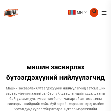
MN
машин засварлах
бүтээгдэхүүний нийлүүлэгчид
Машин засварлах бүтээгдэхүүний нийлүүлэгчид автомашин
засвар үйлчилгээний салбарт үйлдвэрлэгчдийг худалдааны
байгууламжууд, түгээгчид болон чанартай автомашины
засварын шийдлийг хайж буй эцсийн хэрэглэгчдэд холбох
чухал дунд үүрэг гүйцэтгэдэг. Эдгээр мэргэжлийн