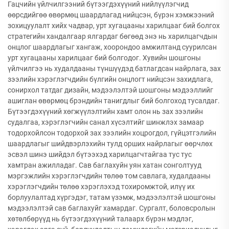
Гацчийн үйлчилгээний бүтээгдэхүүний нийлүүлэгчид
өөрсдийгөө өвөрмөц шаардлагад нийцсэн, бүрэн хэмжээний
зохицуулалт хийх чадвар, урт хугацааны харилцааг бий болгох
стратегийн хандалгаар ялгардаг бөгөөд энэ нь харилцагчдын
онцлог шаардлагыг хангаж, хоорондоо амжилтанд суурилсан
урт хугацааны харилцааг бий болгодог. Хувийн шошгоны
үйлчилгээ нь худалдааны түншүүдэд батлагдсан найрлага, зах
зээлийн хэрэглэгчдийн бүлгийн онцлогт нийцсэн захидлага,
сонирхол татдаг дизайн, мэдээлэлтэй шошгоны мэдээллийг
ашиглан өвөрмөц брэндийн танигдлыг бий болгоход тусалдаг.
Бүтээгдэхүүний хөгжүүлэлтийн хамт олон нь зах зээлийн
судалгаа, хэрэглэгчийн санал хүсэлтийг шинжлэх замаар
тодорхойлсон тодорхой зах зээлийн хоцрогдол, гүйцэтгэлийн
шаардлагыг шийдвэрлэхийн тулд орших найрлагыг өөрчлөх
эсвэл шинэ шийдэл бүтээхэд харилцагчтайгаа тус тус
хамтран ажилладаг. Сав баглахуйн уян хатан сонголтууд
мэргэжлийн хэрэглэгчдийн төлөө том савлага, худалдааны
хэрэглэгчдийн төлөө хэрэглэхэд тохиромжтой, илүү их
борлуулалтад хүргэдэг, татам үзэмж, мэдээлэлтэй шошгоны
мэдээлэлтэй сав баглахуйг хамардаг. Сургалт, боловсролын
хөтөлбөрүүд нь бүтээгдэхүүний талаарх бүрэн мэдлэг,