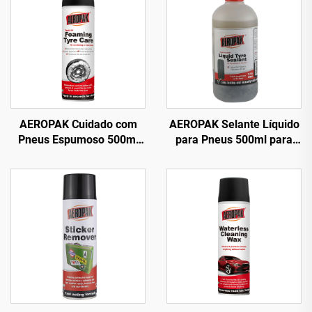
AEROPAK Cuidado com
AEROPAK Selante Líquido
Pneus Espumoso 500ml
para Pneus 500ml para
Limpa Pneus sem
Pneus Sem Câmara Deve
Esfregar ou Trabalho
Ser Usado com
Pesado
Compressor de Ar