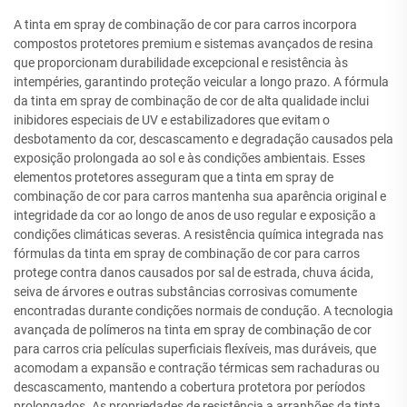
A tinta em spray de combinação de cor para carros incorpora
compostos protetores premium e sistemas avançados de resina
que proporcionam durabilidade excepcional e resistência às
intempéries, garantindo proteção veicular a longo prazo. A fórmula
da tinta em spray de combinação de cor de alta qualidade inclui
inibidores especiais de UV e estabilizadores que evitam o
desbotamento da cor, descascamento e degradação causados pela
exposição prolongada ao sol e às condições ambientais. Esses
elementos protetores asseguram que a tinta em spray de
combinação de cor para carros mantenha sua aparência original e
integridade da cor ao longo de anos de uso regular e exposição a
condições climáticas severas. A resistência química integrada nas
fórmulas da tinta em spray de combinação de cor para carros
protege contra danos causados por sal de estrada, chuva ácida,
seiva de árvores e outras substâncias corrosivas comumente
encontradas durante condições normais de condução. A tecnologia
avançada de polímeros na tinta em spray de combinação de cor
para carros cria películas superficiais flexíveis, mas duráveis, que
acomodam a expansão e contração térmicas sem rachaduras ou
descascamento, mantendo a cobertura protetora por períodos
prolongados. As propriedades de resistência a arranhões da tinta