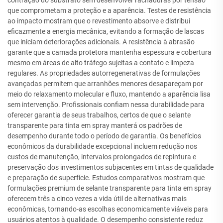
contração do substrato sem desenvolver rachaduras por tensão
que comprometam a proteção e a aparência. Testes de resistência
ao impacto mostram que o revestimento absorve e distribui
eficazmente a energia mecânica, evitando a formação de lascas
que iniciam deteriorações adicionais. A resistência à abrasão
garante que a camada protetora mantenha espessura e cobertura
mesmo em áreas de alto tráfego sujeitas a contato e limpeza
regulares. As propriedades autorregenerativas de formulações
avançadas permitem que arranhões menores desapareçam por
meio do relaxamento molecular e fluxo, mantendo a aparência lisa
sem intervenção. Profissionais confiam nessa durabilidade para
oferecer garantia de seus trabalhos, certos de que o selante
transparente para tinta em spray manterá os padrões de
desempenho durante todo o período de garantia. Os benefícios
econômicos da durabilidade excepcional incluem redução nos
custos de manutenção, intervalos prolongados de repintura e
preservação dos investimentos subjacentes em tintas de qualidade
e preparação de superfície. Estudos comparativos mostram que
formulações premium de selante transparente para tinta em spray
oferecem três a cinco vezes a vida útil de alternativas mais
econômicas, tornando-as escolhas economicamente viáveis para
usuários atentos à qualidade. O desempenho consistente reduz