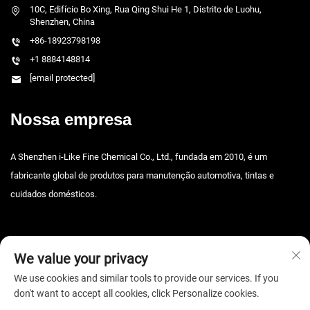
10C, Edifício Bo Xing, Rua Qing Shui He 1, Distrito de Luohu,
Shenzhen, China
+86-18923798198
+1 8884148814
[email protected]
Nossa empresa
A Shenzhen i-Like Fine Chemical Co., Ltd., fundada em 2010, é um
fabricante global de produtos para manutenção automotiva, tintas e
cuidados domésticos.
We value your privacy
We use cookies and similar tools to provide our services. If you
don't want to accept all cookies, click Personalize cookies.
Direitos autorais © 2025 Shenzhen i-Like Fine Chemical Co., Ltd. Todos os
direitos reservados. -
Política de privacidade