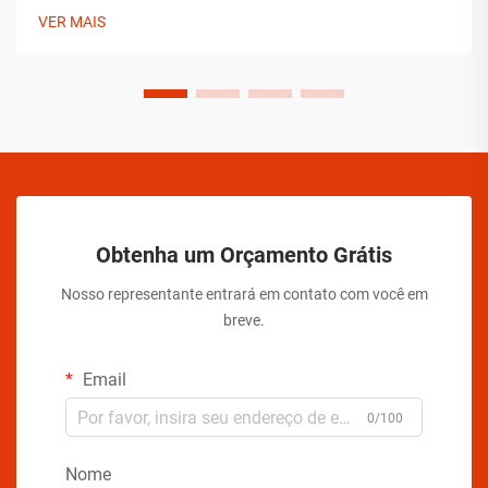
e preocupações com manipulação, os fabricantes de
VER MAIS
aerossóis devem implementar soluções abrangentes para
assegurar a estabilidade do produto.
Obtenha um Orçamento Grátis
Nosso representante entrará em contato com você em
breve.
Email
0/100
Nome