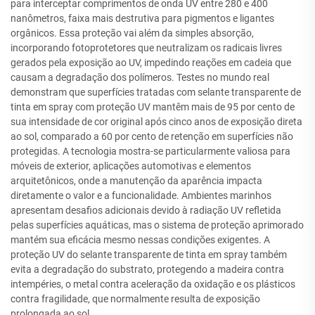
para interceptar comprimentos de onda UV entre 280 e 400
nanômetros, faixa mais destrutiva para pigmentos e ligantes
orgânicos. Essa proteção vai além da simples absorção,
incorporando fotoprotetores que neutralizam os radicais livres
gerados pela exposição ao UV, impedindo reações em cadeia que
causam a degradação dos polímeros. Testes no mundo real
demonstram que superfícies tratadas com selante transparente de
tinta em spray com proteção UV mantêm mais de 95 por cento de
sua intensidade de cor original após cinco anos de exposição direta
ao sol, comparado a 60 por cento de retenção em superfícies não
protegidas. A tecnologia mostra-se particularmente valiosa para
móveis de exterior, aplicações automotivas e elementos
arquitetônicos, onde a manutenção da aparência impacta
diretamente o valor e a funcionalidade. Ambientes marinhos
apresentam desafios adicionais devido à radiação UV refletida
pelas superfícies aquáticas, mas o sistema de proteção aprimorado
mantém sua eficácia mesmo nessas condições exigentes. A
proteção UV do selante transparente de tinta em spray também
evita a degradação do substrato, protegendo a madeira contra
intempéries, o metal contra aceleração da oxidação e os plásticos
contra fragilidade, que normalmente resulta de exposição
prolongada ao sol.