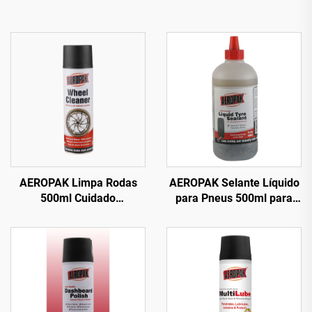
AEROPAK Limpa Rodas
AEROPAK Selante Líquido
500ml Cuidado
para Pneus 500ml para
Automotivo 510g Limpeza
Pneus Sem Câmara Deve
para Carros e Rodas
Ser Usado com
Compressor de Ar