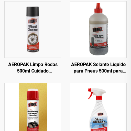
AEROPAK Limpa Rodas
AEROPAK Selante Líquido
500ml Cuidado
para Pneus 500ml para
Automotivo 510g Limpeza
Pneus Sem Câmara Deve
para Carros e Rodas
Ser Usado com
Compressor de Ar