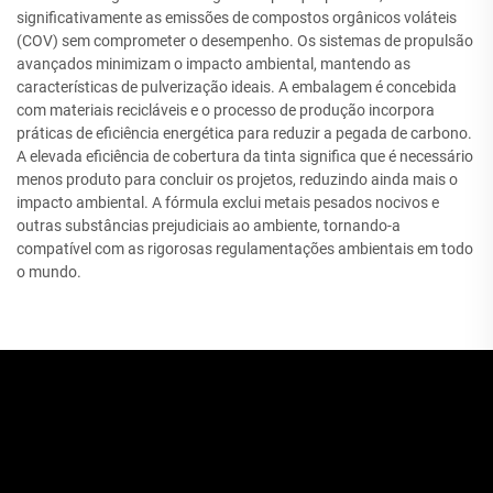
significativamente as emissões de compostos orgânicos voláteis
(COV) sem comprometer o desempenho. Os sistemas de propulsão
avançados minimizam o impacto ambiental, mantendo as
características de pulverização ideais. A embalagem é concebida
com materiais recicláveis e o processo de produção incorpora
práticas de eficiência energética para reduzir a pegada de carbono.
A elevada eficiência de cobertura da tinta significa que é necessário
menos produto para concluir os projetos, reduzindo ainda mais o
impacto ambiental. A fórmula exclui metais pesados nocivos e
outras substâncias prejudiciais ao ambiente, tornando-a
compatível com as rigorosas regulamentações ambientais em todo
o mundo.