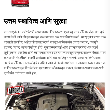
उत्तम स्थायित्व आणि सुरक्षा
कस्टम एरोसोल स्प्रे पेंटची अपवादात्मक टिकाऊपणा एका बहु-स्तर पॉलिमर तंत्रज्ञानाद्वारे
साध्य केली जाते जी एक मजबूत संरक्षणात्मक अडथळा निर्माण करते. या सूत्रात प्रगत राळ
प्रणाली समाविष्ट आहेत जी सब्सट्रेटशी मजबूत आण्विक बंध तयार करतात, ज्यामुळे
उत्कृष्ट चिकट आणि दीर्घायुष्य होते. यूव्ही स्थिरकर्ता आणि हवामान प्रतिरोधक पदार्थ
सूर्यप्रकाश, आर्द्रता आणि तापमानातील चढउतार यांच्यापासून उत्कृष्ट संरक्षण देतात. याला
कडक परिस्थितीतही त्याची अखंडता आणि देखावा टिकून राहतो. धक्का प्रतिरोधकत्व
लवचिक पॉलिमर साखळ्यांद्वारे वाढविले जाते जे लेपची अखंडता न सोडवता धक्का शोषतात.
या टिकाऊपणामुळे पेंट केलेल्या पृष्ठभागांचा जीवनचक्र वाढतो, देखभाल आवश्यकता आणि
पुनर्स्थित वारंवारता कमी होते.