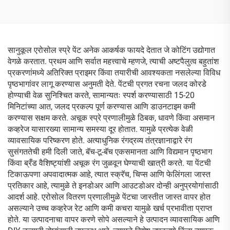
सानुकूल एरोसोल स्प्रे पेंट अनेक आकर्षक फायदे देतात जे कोटिंग उद्योगात
वेगळे करतात. प्रथम आणि सर्वात महत्त्वाचे म्हणजे, त्याची अष्टपैलुत्व बहुतांश
प्रकरणांमध्ये अतिरिक्त प्राइमर किंवा तयारीची आवश्यकता नसलेल्या विविध
पृष्ठभागांवर लागू करण्यास अनुमती देते. पेंटची प्रगत रचना जलद कोरडे
होण्याची वेळ सुनिश्चित करते, सामान्यतः स्पर्श करण्यासाठी 15-20
मिनिटांच्या आत, जलद प्रकल्प पूर्ण करण्यास आणि डाउनटाइम कमी
करण्यास सक्षम करते. अचूक स्प्रे प्रणालीमुळे ठिबक, धावणे किंवा असमान
कव्हरेज यासारख्या सामान्य समस्या दूर होतात. यामुळे प्रत्येक वेळी
व्यावसायिक परिष्करण होते. अत्याधुनिक रंगद्रव्य तंत्रज्ञानाद्वारे रंग
सुसंगततेची हमी दिली जाते, बॅच-टू-बॅच एकसमानता आणि विद्यमान पृष्ठभाग
किंवा ब्रँड वैशिष्ट्यांशी अचूक रंग जुळवून घेण्याची खात्री करते. या पेंटची
टिकाऊपणा अपवादात्मक आहे, त्यात स्क्रॅच, चिप्स आणि फेलिंगला जास्त
प्रतिकार आहे, त्यामुळे ते इनडोअर आणि आउटडोअर दोन्ही अनुप्रयोगांसाठी
आदर्श आहे. एरोसोल वितरण प्रणालीमुळे पेंटचा जास्तीत जास्त वापर होत
असल्याने उच्च कव्हरेज रेट आणि कमी कचरा यामुळे खर्च प्रभावीता प्राप्त
होते. या उत्पादनाचा वापर करणे सोपे असल्याने हे उत्पादन व्यावसायिक आणि