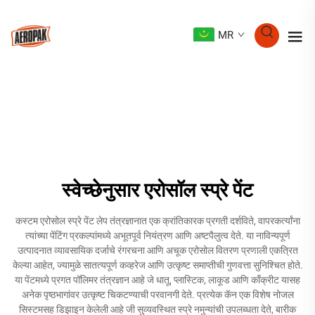
MR
स्वेच्छेनुसार एरोसॉल स्प्रे पेंट
कस्टम एरोसोल स्प्रे पेंट लेप तंत्रज्ञानात एक क्रांतिकारक प्रगती दर्शविते, वापरकर्त्यांना
त्यांच्या पेंटिंग प्रकल्पांमध्ये अभूतपूर्व नियंत्रण आणि अष्टपैलुत्व देते. या नाविन्यपूर्ण
उत्पादनात व्यावसायिक दर्जाचे रंगरचना आणि अचूक एरोसोल वितरण प्रणाली एकत्रित
केल्या आहेत, ज्यामुळे सातत्यपूर्ण कव्हरेज आणि उत्कृष्ट समाप्तीची गुणवत्ता सुनिश्चित होते.
या पेंटमध्ये प्रगत पॉलिमर तंत्रज्ञान आहे जे धातू, प्लास्टिक, लाकूड आणि काँक्रीट यासह
अनेक पृष्ठभागांवर उत्कृष्ट चिकटण्याची परवानगी देते. प्रत्येक कॅन एक विशेष नोजल
सिस्टमसह डिझाइन केलेली आहे जी सुव्यवस्थित स्प्रे नमुन्यांची उपलब्धता देते, बारीक