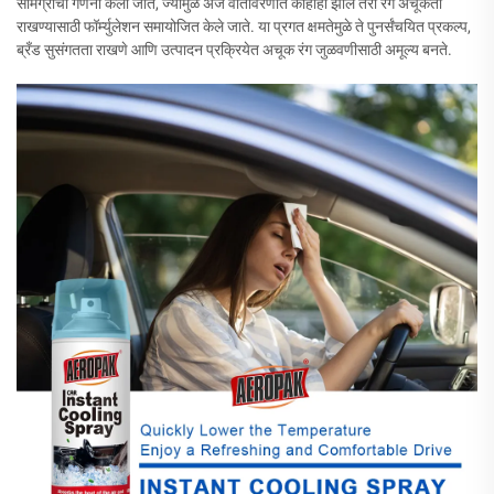
सामग्रीची गणना केली जाते, ज्यामुळे अर्ज वातावरणात काहीही झाले तरी रंग अचूकता
राखण्यासाठी फॉर्म्युलेशन समायोजित केले जाते. या प्रगत क्षमतेमुळे ते पुनर्संचयित प्रकल्प,
ब्रँड सुसंगतता राखणे आणि उत्पादन प्रक्रियेत अचूक रंग जुळवणीसाठी अमूल्य बनते.