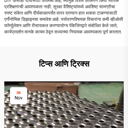
DIY उत्साही दोघांसाठी उपलब्ध आहे, ज्यामुळे विशेष उपकरणे किंवा व्यापक
प्रशिक्षणाची आवश्यकता नाही. सुरक्षा वैशिष्ट्यांमध्ये अवशिष्ट सामग्रीचा
स्पष्ट संकेत आणि दीर्घकाळापर्यंत वापर दरम्यान हात थकवा टाळण्यासाठी
एर्गोनोमिक डिझाइनचा समावेश आहे. पर्यावरणविषयक विचारांना कमी व्हीओसी
फॉर्म्युलेशन आणि रीसायकल करण्यायोग्य पॅकेजिंगद्वारे संबोधित केले जाते,
कार्यप्रदर्शन मानके कायम ठेवून सध्याच्या नियामक आवश्यकता पूर्ण करतात.
टिप्स आणि ट्रिक्स
06
Nov