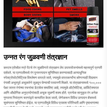
उन्नत रंग जुळवणी तंत्रज्ञान
कस्टम एरोसोल स्प्रे पेंटचे रंग जुळविणारे तंत्रज्ञान लेप उपाययोजनांमध्ये महत्त्वपूर्ण प्रगती
दर्शवते. या प्रणालीमध्ये रंग पुनरुत्पादन सुनिश्चित करण्यासाठी अत्याधुनिक
स्पेक्ट्रोफोटोमेट्रिक विश्लेषण वापरले जाते, ज्यामुळे वापरकर्त्यांना कोणत्याही विद्यमान
रंगाशी अभूतपूर्व अचूकतेने जुळवून घेण्याची परवानगी मिळते. या तंत्रज्ञानामध्ये १००,०००
पेक्षा जास्त रंगांच्या रचनांचा डेटाबेस समाविष्ट आहे, ज्यामुळे ऑटोमोटिव्ह, आर्किटेक्चरल
आणि औद्योगिक अनुप्रयोगांसाठी अचूक जुळणी शक्य होते. प्रत्येक सानुकूल रंग अनेक
गुणवत्ता नियंत्रण चरणांद्वारे सत्यापित केला जातो, जेणेकरून विविध उत्पादन बॅचमध्ये
सुसंगतता सुनिश्चित होईल. या प्रणालीमुळे विविध प्रकाश परिस्थिती आणि पृष्ठभागाच्या