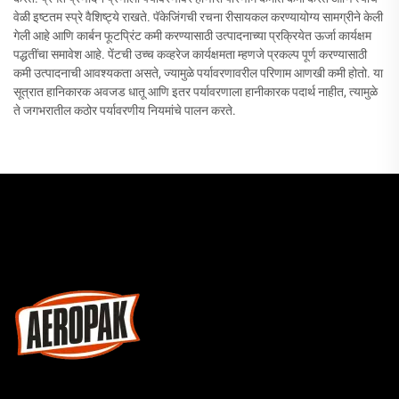
वेळी इष्टतम स्प्रे वैशिष्ट्ये राखते. पॅकेजिंगची रचना रीसायकल करण्यायोग्य सामग्रीने केली
गेली आहे आणि कार्बन फूटप्रिंट कमी करण्यासाठी उत्पादनाच्या प्रक्रियेत ऊर्जा कार्यक्षम
पद्धतींचा समावेश आहे. पेंटची उच्च कव्हरेज कार्यक्षमता म्हणजे प्रकल्प पूर्ण करण्यासाठी
कमी उत्पादनाची आवश्यकता असते, ज्यामुळे पर्यावरणावरील परिणाम आणखी कमी होतो. या
सूत्रात हानिकारक अवजड धातू आणि इतर पर्यावरणाला हानीकारक पदार्थ नाहीत, त्यामुळे
ते जगभरातील कठोर पर्यावरणीय नियमांचे पालन करते.