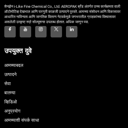
शेनझेन i-Like Fine Chemical Co., Ltd. AEROPAK ब्रँड अंतर्गत उच्च कार्यक्षमता वाली
ऑटोमोटिव्ह देखभाल आणि घरगुती काळजी उत्पादने पुरवते. आमच्या संशोधन आणि विकासावर
आधारित नाविन्यता आणि जागतिक वितरण नेटवर्कमुळे जगभरातील ग्राहकांच्या विश्वासावर
असलेली उत्कृष्ट स्प्रे सोल्यूशन्स उपलब्ध होतात. अधिक जाणून घ्या.
उपयुक्त दुवे
आमच्याबद्दल
उत्पादने
सेवा
बातम्या
व्हिडिओ
अनुप्रयोग
आमच्याशी संपर्क साधा