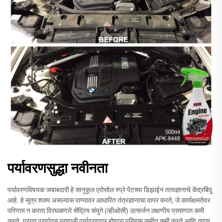
पर्यावरणसुद्धा नवीनता
पर्यावरणविषयक जबाबदारी हे सानुकूल एरोसोल स्प्रे पेंटच्या डिझाईन तत्वज्ञानाचे केंद्रबिंदू
आहे. हे सूत्र शक्य असल्यास पाण्यावर आधारित तंत्रज्ञानाचा वापर करते, जे कार्यक्षमतेवर
परिणाम न करता विरघळणारे सेंद्रिय संयुगे (व्हीओसी) उत्सर्जन लक्षणीय प्रमाणात कमी
करते. प्रगत प्रणोदन प्रणाली पर्यावरणावर होणारा परिणाम कमीत कमी करते आणि त्याच