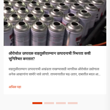
ऑरोसोल उत्पादक वाहतुकीदरम्यान उत्पादनाची स्थिरता कशी
सुनिश्चित करतात?
वाहतुकीदरम्यान उत्पादनाची अखंडता राखण्यासाठी जागतिक ऑरोसोल उद्योगाला
अनेक आव्हानांना सामोरे जावे लागते. तापमानातील चढ-उतार, दाबातील बदल आणि
हाताळणीच्या समस्यांपासून मोकळे व्हायला ऑरोसोल उत्पादकांनी व्यापक
उपाययोजना राबविल्या पाहिजेत.
अधिक पहा