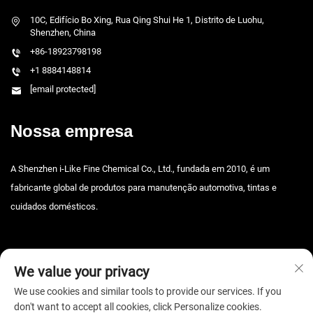
10C, Edifício Bo Xing, Rua Qing Shui He 1, Distrito de Luohu,
Shenzhen, China
+86-18923798198
+1 8884148814
[email protected]
Nossa empresa
A Shenzhen i-Like Fine Chemical Co., Ltd., fundada em 2010, é um
fabricante global de produtos para manutenção automotiva, tintas e
cuidados domésticos.
We value your privacy
We use cookies and similar tools to provide our services. If you
don't want to accept all cookies, click Personalize cookies.
Direitos autorais © 2025 Shenzhen i-Like Fine Chemical Co., Ltd. Todos os