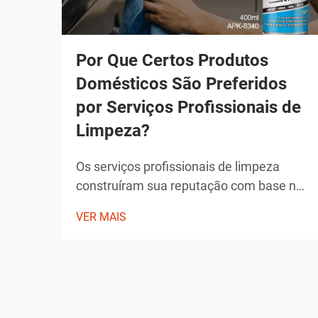
Por Que Certos Produtos
Domésticos São Preferidos
por Serviços Profissionais de
Limpeza?
Os serviços profissionais de limpeza
construíram sua reputação com base na
entrega de resultados excepcionais que
VER MAIS
superam os padrões típicos de limpeza
doméstica. Os produtos que escolhem
não são seleções arbitrárias, mas
soluções cuidadosamente selecionadas
que demonstraram sua eficácia ao longo