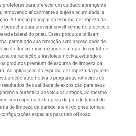
 protetores para oferecer um cuidado abrangente
, removendo eficazmente a sujeira acumulada, a
ção. A função principal da espuma de limpeza da
de borracha para prevenir envelhecimento precoce e
rede lateral do pneu. Esses produtos utilizam
rracha, permitindo sua remoção sem necessidade de
ície do flanco, maximizando o tempo de contato e
ha da radiação ultravioleta nociva, evitando o
itos produtos premium de espuma de limpeza da
ira. As aplicações da espuma de limpeza da parede
restauração automotiva e programas rotineiros de
r resultados de qualidade de exposição para seus
aparência autêntica de veículos antigos, ao mesmo
res com espuma de limpeza da parede lateral do
puma de limpeza da parede lateral do pneu torna-a
configurações especiais para uso off-road.