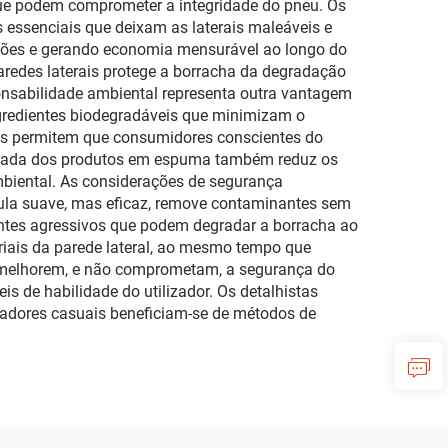
s que podem comprometer a integridade do pneu. Os
essenciais que deixam as laterais maleáveis e
uições e gerando economia mensurável ao longo do
aredes laterais protege a borracha da degradação
onsabilidade ambiental representa outra vantagem
ngredientes biodegradáveis que minimizam o
as permitem que consumidores conscientes do
trada dos produtos em espuma também reduz os
biental. As considerações de segurança
mula suave, mas eficaz, remove contaminantes sem
entes agressivos que podem degradar a borracha ao
riais da parede lateral, ao mesmo tempo que
a melhorem, e não comprometam, a segurança do
is de habilidade do utilizador. Os detalhistas
izadores casuais beneficiam-se de métodos de