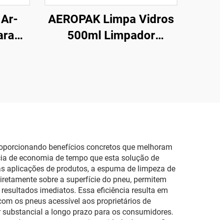
Ar-
AEROPAK Limpa Vidros
ara
500ml Limpador
pa AC
Instantâneo para Várias
anos
Superfícies para Carro e
Uso Doméstico
proporcionando benefícios concretos que melhoram
ncia de economia de tempo que esta solução de
as aplicações de produtos, a espuma de limpeza de
iretamente sobre a superfície do pneu, permitem
esultados imediatos. Essa eficiência resulta em
com os pneus acessível aos proprietários de
r substancial a longo prazo para os consumidores.