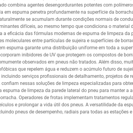
çado combina agentes desengordurantes potentes com polímeros
a em espuma penetra profundamente na superfície da borracha
e naturalmente se acumulam durante condições normais de condu
aminantes difíceis, ao mesmo tempo que condiciona o material 
a a eficácia das fórmulas modernas de espuma de limpeza da pa
s moleculares entre partículas de sujeira e superfícies de bo
 em espuma garante uma distribuição uniforme em toda a superf
ncorporam inibidores de UV que protegem os compostos de borrac
o comumente observados em pneus não tratados. Além disso, mu
ofóbicas que repelem água e reduzem o acúmulo futuro de suje
incluindo serviços profissionais de detalhamento, projetos de 
s confiam nessas soluções de limpeza especializadas para obte
am a espuma de limpeza da parede lateral do pneu para manter a 
orracha. Operadores de frotas implementam tratamentos regula
ículos e prolongar a vida útil dos pneus. A versatilidade da es
cluindo pneus de desempenho, radiais para todas as estações e 