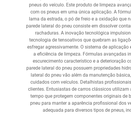
pneus do veículo. Este produto de limpeza avan
com os pneus em uma única aplicação. A fórmul
lama da estrada, o pó de freio e a oxidação qu
parede lateral do pneu consiste em dissolver cont
rachaduras. A inovação tecnológica impulsion
tecnologia de tensoativos que quebram as ligaçõe
esfregar agressivamente. O sistema de aplicação
a eficiência de limpeza. Fórmulas avançadas i
escurecimento característico e a deterioraçã
parede lateral do pneu possuem propriedades hidr
lateral do pneu vão além da manutenção básica, 
cuidados com veículos. Detalhistas profissionai
clientes. Entusiastas de carros clássicos utiliz
tempo que protegem componentes originais de b
pneu para manter a aparência profissional dos ve
adequada para diversos tipos de pneus, in