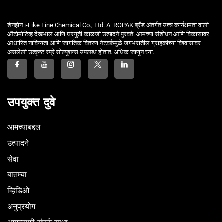
शेनझेन i-Like Fine Chemical Co., Ltd. AEROPAK ब्रँड अंतर्गत उच्च कार्यक्षमता वाली
ऑटोमोटिव्ह देखभाल आणि घरगुती काळजी उत्पादने पुरवते. आमच्या संशोधन आणि विकासावर
आधारित नाविन्यता आणि जागतिक वितरण नेटवर्कमुळे जगभरातील ग्राहकांच्या विश्वासावर
असलेली उत्कृष्ट स्प्रे सोल्यूशन्स उपलब्ध होतात. अधिक जाणून घ्या.
उपयुक्त दुवे
आमच्याबद्दल
उत्पादने
सेवा
बातम्या
व्हिडिओ
अनुप्रयोग