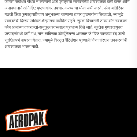
फोमशी संबंधित गोंधळ न करणारी अर्ज प्रक्रिया स्वच्छतेच्या आवश्यकता कमी करते आणि
अनावधानाने अनिर्दिष्ट पृष्ठभागांवर उपचार करण्याचा धोका कमी करते. फोम अतिरिक्त
गळती किंवा फुगवट्याशिवाय अनुभवल्या जाणाऱ्या टायर पृष्ठभागांना चिकटतो, ज्यामुळे
स्वच्छतेची क्रिया लक्ष्यित क्षेत्रातच मर्यादित राहते. सुरक्षा विचारांनी टायर वॉल स्वच्छता
फोम अर्जाच्या वापरकर्ता-अनुकूल स्वरूपाला प्राधान्य दिले जाते, बहुतेक गुणवत्तायुक्त
उत्पादनांमध्ये कमी गंध, नॉन-टॉक्सिक फॉर्म्युलेशन्स असतात जे गॅरेज सारख्या बंद जागी
सुरक्षितपणे वापरता येतात, ज्यामुळे विस्तृत वेंटिलेशन प्रणाली किंवा संरक्षण उपकरणांची
आवश्यकता भासत नाही.