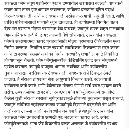
स्वच्छता फोम संपूर्ण प्रक्रिया एकाच टप्प्यातील उपचारात बदलतो. वापरकर्ते
फक्त फोम टायर पृष्ठभागावर फवारतात, सक्रिय घटकांना दूषित पदार्थ
विरघळवण्यासाठी आणि घालवण्यासाठी प्रवेश करण्याची अनुमती देतात, आणि
त्वरित परिणामासाठी पाण्याने धुवून टाकतात. ही कार्यक्षमता नियमित वाहन
देखभाल दरम्यान मोठ्या प्रमाणात वेळ वाचवते, ज्यामुळे व्यस्त वाहन मालकांना
व्यावसायिक पातळीची टायर काळजी घेणे सोपे जाते. टायर वॉल स्वच्छता
फोमचे संरक्षणात्मक फायदे ग्राहकांसाठी मोठ्या प्रमाणात दीर्घकालीन मूल्य
निर्माण करतात. नियमित वापर रबराची लवचिकता टिकवण्यास मदत करतो
आणि टायरच्या अखंडतेस धोका निर्माण करणारे पृष्ठभागील फाटे विकसित
होण्यापासून रोखतो. फोम फॉर्म्युलामधील कंडिशनिंग एजंट रबर संयुगामध्ये
प्रवेश करतात, ज्यामुळे बाजूच्या भागांना लवचिक आणि पर्यावरणीय
नुकसानापासून प्रतिकारक ठेवण्यासाठी आवश्यक तेले टिकवून ठेवली
जातात. हे संरक्षण टायरच्या सेवा आयुष्याचे विस्तार करते, बदलण्याची
वारंवारता कमी करते आणि वेळेसोबत मोजता येणारी खर्च बचत प्रदान करते.
तसेच, उच्च दर्जाच्या टायर वॉल स्वच्छता फोम फॉर्म्युलेशनमध्ये समाविष्ट
केलेले यूव्ही संरक्षण रबराला सूर्यप्रकाशामुळे होणाऱ्या नुकसानापासून वाचवते,
ज्यामुळे लांबीच्या सूर्यप्रकाशाच्या संपर्कामुळे दिसणारे बदललेले रंग आणि
कठोरपणा टाळला जातो. पर्यावरणीय जबाबदारी हे आधुनिक टायर वॉल
स्वच्छता फोम उत्पादनांचा आणखी एक महत्त्वाचा फायदा आहे. अनेक
फॉर्म्युलेशनमध्ये आता जैव-विघटनीय घटक असतात जे पर्यावरणीय प्रभाव