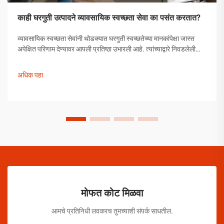
काही घरगुती उत्पादने व्यावसायिक स्वच्छता सेवा का पसंत करतात?
व्यावसायिक स्वच्छता सेवांनी थोडक्यात घरगुती स्वच्छतेच्या मानकांपेक्षा जास्त
अपेक्षित परिणाम देण्यावर आपली प्रतिष्ठा उभारली आहे. त्यांच्याद्वारे निवडलेली
उत्पादने अनियंत्रित निवड नसून, त्यांची प्रभावीता सिद्ध झालेली अशी
काळजीपूर्वक निवडलेली उपाययोजना आहेत.
अधिक पहा
मोफत कोट मिळवा
आमचे प्रतिनिधी लवकरच तुमच्याशी संपर्क साधतील.