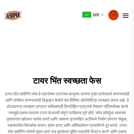
MR
टायर भिंत स्वच्छता फेस
टायर वॉल क्लीनिंग फोम हे वाहनांच्या टायरच्या बाजूच्या भागांना पुन्हा ताजेतवाने करण्यासाठी
आणि संरक्षित करण्यासाठी डिझाइन केलेले एक विशिष्ट ऑटोमोटिव्ह स्वच्छता उपाय आहे. हे
अ‍ॅडव्हान्स्ड स्वच्छता उत्पादन शक्तिशाली डिग्रीझिंग एजंट्सचे मिश्रण पॉलिमर्ससह करते
ज्यामुळे एकाच वापरात टायर केअरची संपूर्ण प्रक्रिया पूर्ण होते. फोम फॉर्म्युला रबराच्या
पृष्ठभागात खोलवर प्रवेश करते आणि सामान्य ड्रायव्हिंग अटींमध्ये निर्माण होणारा गोकूळ,
रस्त्यावरील किरकोळ कचरा, ब्रेक डस्ट आणि ऑक्सिडेशन प्रभावीपणे दूर करते. टायर
वॉल क्लीनिंग फोमचे मुख्य कार्य जड झालेल्या दूषित पदार्थांचे विघटन करणे आणि एकाच