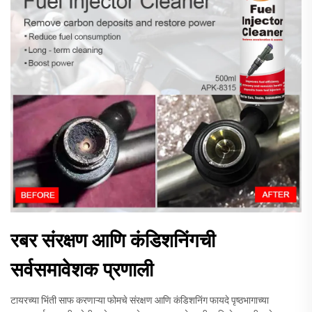
रबर संरक्षण आणि कंडिशनिंगची
सर्वसमावेशक प्रणाली
टायरच्या भिंती साफ करणाऱ्या फोमचे संरक्षण आणि कंडिशनिंग फायदे पृष्ठभागाच्या