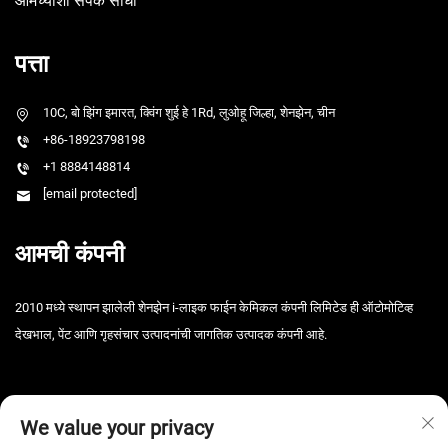
आमच्याशी संपर्क साधा
पत्ता
10C, बो झिंग इमारत, क्विंग शुई हे 1Rd, लुओहू जिल्हा, शेनझेन, चीन
+86-18923798198
+1 8884148814
[email protected]
आमची कंपनी
2010 मध्ये स्थापन झालेली शेनझेन i-लाइक फाईन केमिकल कंपनी लिमिटेड ही ऑटोमोटिव्ह
देखभाल, पेंट आणि गृहसंचार उत्पादनांची जागतिक उत्पादक कंपनी आहे.
We value your privacy