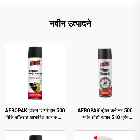
नवीन उत्पादने
AEROPAK इंजिन डिग्रीझर 500
AEROPAK व्हील क्लीनर 500
मिलि सॉल्व्हंट आधारित कार सफाई
मिलि ऑटो केअर 510 ग्रॅम
ऑटो डिग्रीझर केअर
चाकांसाठी कार सफाई