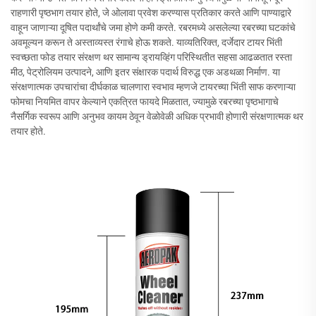
राहणारी पृष्ठभाग तयार होते, जे ओलावा प्रवेश करण्यास प्रतिकार करते आणि पाण्याद्वारे
वाहून जाणाऱ्या दूषित पदार्थांचे जमा होणे कमी करते. रबरमध्ये असलेल्या रबरच्या घटकांचे
अवमूल्यन करून ते अस्ताव्यस्त रंगाचे होऊ शकते. याव्यतिरिक्त, दर्जेदार टायर भिंती
स्वच्छता फोड तयार संरक्षण थर सामान्य ड्रायव्हिंग परिस्थितीत सहसा आढळतात रस्ता
मीठ, पेट्रोलियम उत्पादने, आणि इतर संक्षारक पदार्थ विरुद्ध एक अडथळा निर्माण. या
संरक्षणात्मक उपचारांचा दीर्घकाळ चालणारा स्वभाव म्हणजे टायरच्या भिंती साफ करणाऱ्या
फोमचा नियमित वापर केल्याने एकत्रित फायदे मिळतात, ज्यामुळे रबरच्या पृष्ठभागाचे
नैसर्गिक स्वरूप आणि अनुभव कायम ठेवून वेळोवेळी अधिक प्रभावी होणारी संरक्षणात्मक थर
तयार होते.