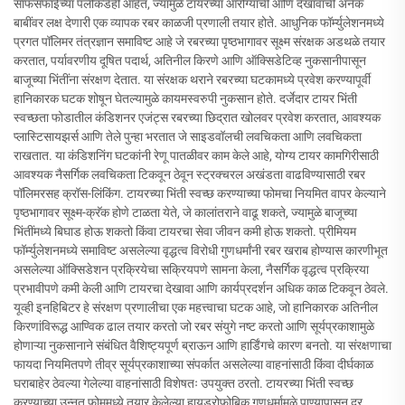
साफसफाईच्या पलीकडेही आहेत, ज्यामुळे टायरच्या आरोग्याची आणि देखावाची अनेक
बाबींवर लक्ष देणारी एक व्यापक रबर काळजी प्रणाली तयार होते. आधुनिक फॉर्म्युलेशनमध्ये
प्रगत पॉलिमर तंत्रज्ञान समाविष्ट आहे जे रबरच्या पृष्ठभागावर सूक्ष्म संरक्षक अडथळे तयार
करतात, पर्यावरणीय दूषित पदार्थ, अतिनील किरणे आणि ऑक्सिडेटिव्ह नुकसानीपासून
बाजूच्या भिंतींना संरक्षण देतात. या संरक्षक थराने रबरच्या घटकामध्ये प्रवेश करण्यापूर्वी
हानिकारक घटक शोषून घेतल्यामुळे कायमस्वरुपी नुकसान होते. दर्जेदार टायर भिंती
स्वच्छता फोडातील कंडिशनर एजंट्स रबरच्या छिद्रात खोलवर प्रवेश करतात, आवश्यक
प्लास्टिसायझर्स आणि तेले पुन्हा भरतात जे साइडवॉलची लवचिकता आणि लवचिकता
राखतात. या कंडिशनिंग घटकांनी रेणू पातळीवर काम केले आहे, योग्य टायर कामगिरीसाठी
आवश्यक नैसर्गिक लवचिकता टिकवून ठेवून स्ट्रक्चरल अखंडता वाढविण्यासाठी रबर
पॉलिमरसह क्रॉस-लिंकिंग. टायरच्या भिंती स्वच्छ करण्याच्या फोमचा नियमित वापर केल्याने
पृष्ठभागावर सूक्ष्म-क्रॅक होणे टाळता येते, जे कालांतराने वाढू शकते, ज्यामुळे बाजूच्या
भिंतींमध्ये बिघाड होऊ शकतो किंवा टायरचा सेवा जीवन कमी होऊ शकतो. प्रीमियम
फॉर्म्युलेशनमध्ये समाविष्ट असलेल्या वृद्धत्व विरोधी गुणधर्मांनी रबर खराब होण्यास कारणीभूत
असलेल्या ऑक्सिडेशन प्रक्रियेचा सक्रियपणे सामना केला, नैसर्गिक वृद्धत्व प्रक्रिया
प्रभावीपणे कमी केली आणि टायरचा देखावा आणि कार्यप्रदर्शन अधिक काळ टिकवून ठेवले.
यूव्ही इनहिबिटर हे संरक्षण प्रणालीचा एक महत्त्वाचा घटक आहे, जो हानिकारक अतिनील
किरणांविरूद्ध आण्विक ढाल तयार करतो जो रबर संयुगे नष्ट करतो आणि सूर्यप्रकाशामुळे
होणाऱ्या नुकसानाने संबंधित वैशिष्ट्यपूर्ण ब्राऊन आणि हार्डिंगचे कारण बनतो. या संरक्षणाचा
फायदा नियमितपणे तीव्र सूर्यप्रकाशाच्या संपर्कात असलेल्या वाहनांसाठी किंवा दीर्घकाळ
घराबाहेर ठेवल्या गेलेल्या वाहनांसाठी विशेषतः उपयुक्त ठरतो. टायरच्या भिंती स्वच्छ
करण्याच्या उन्नत फोममध्ये तयार केलेल्या हायड्रोफोबिक गुणधर्मामुळे पाण्यापासून दूर