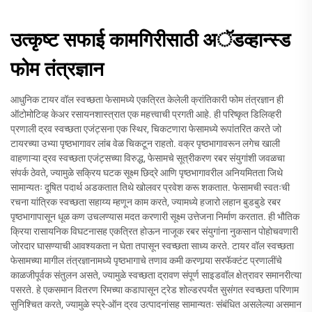
उत्कृष्ट सफाई कामगिरीसाठी अॅडव्हान्स्ड
फोम तंत्रज्ञान
आधुनिक टायर वॉल स्वच्छता फेसामध्ये एकत्रित केलेली क्रांतिकारी फोम तंत्रज्ञान ही
ऑटोमोटिव्ह केअर रसायनशास्त्रात एक महत्त्वाची प्रगती आहे. ही परिष्कृत डिलिव्हरी
प्रणाली द्रव स्वच्छता एजंट्सना एक स्थिर, चिकटणारा फेसामध्ये रूपांतरित करते जो
टायरच्या उभ्या पृष्ठभागावर लांब वेळ चिकटून राहतो. वक्र पृष्ठभागावरून लगेच खाली
वाहणाऱ्या द्रव स्वच्छता एजंट्सच्या विरुद्ध, फेसामचे सूत्रीकरण रबर संयुगांशी जवळचा
संपर्क ठेवते, ज्यामुळे सक्रिय घटक सूक्ष्म छिद्रे आणि पृष्ठभागावरील अनियमितता जिथे
सामान्यतः दूषित पदार्थ अडकतात तिथे खोलवर प्रवेश करू शकतात. फेसामची स्वतःची
रचना यांत्रिक स्वच्छता सहाय्य म्हणून काम करते, ज्यामध्ये हजारो लहान बुडबुडे रबर
पृष्ठभागापासून धूळ कण उचलण्यास मदत करणारी सूक्ष्म उत्तेजना निर्माण करतात. ही भौतिक
क्रिया रासायनिक विघटनासह एकत्रित होऊन नाजूक रबर संयुगांना नुकसान पोहोचवणारी
जोरदार घासण्याची आवश्यकता न घेता तपासून स्वच्छता साध्य करते. टायर वॉल स्वच्छता
फेसामच्या मागील तंत्रज्ञानामध्ये पृष्ठभागाचे तणाव कमी करणार्‍या सरफॅक्टंट प्रणालींचे
काळजीपूर्वक संतुलन असते, ज्यामुळे स्वच्छता द्रावण संपूर्ण साइडवॉल क्षेत्रावर समानरीत्या
पसरते. हे एकसमान वितरण रिमच्या कडापासून ट्रेड शोल्डरपर्यंत सुसंगत स्वच्छता परिणाम
सुनिश्चित करते, ज्यामुळे स्प्रे-ऑन द्रव उत्पादनांसह सामान्यतः संबंधित असलेल्या असमान