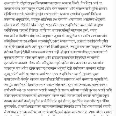
प्रयत्नांतर्गत संपूर्ण साइडवॉल पृष्ठभागावर समान आवरण मिळते. नियंत्रित अर्ज दर
उत्पादन वाया जाण्यापासून रोखतो आणि गहन स्वच्छता आणि संरक्षणासाठी पुरेसे आवरण
सुनिश्चित करतो. फोमची गुंतागुंत वापरकर्त्यांना आवरण प्रगतीचे दृश्यपणे निरीक्षण
करण्यास अनुमती देते, ज्यामुळे अतिरिक्त लक्ष देण्याची आवश्यकता असलेल्या क्षेत्रांची
ओळख करणे सोपे होते किंवा संपूर्ण साइडवॉल उपचार सुनिश्चित करता येते. ही दृश्य
प्रतिक्रिया प्रणाली विशेषतः नवशिक्या वापरकर्त्यांसाठी मौल्यवान ठरते, ज्यांना
व्यावसायिक डिटेलिंग तंत्रांमध्ये अनुभव नसू शकतो. आधुनिक टायर वॉल स्वच्छता फोम
फॉर्म्युलेशन्सच्या स्व-सक्रिय स्वरूपामुळे, एकदा लावल्यानंतर, उत्पादन स्वतंत्रपणे दूषित
पदार्थ विरघळवते आणि रबरी पृष्ठभागाचे स्थिती सुधारते, ज्यामुळे वापरकर्त्याकडून अतिरिक्त
उत्तेजन किंवा हेरंडीची आवश्यकता भासत नाही. ही हात न लावण्याची पद्धत अनावधानाने
नुकसान होण्याचा धोका कमी करते आणि इष्टतम रासायनिक क्रियेद्वारे स्वच्छतेची
प्रभावीपणा वाढवते. स्थिर फोम फॉर्म्युलेशन्सद्वारे दिलेला मोठा कार्यकाळ वापरकर्त्यांना
एकामागून एक अनेक टायर उपचार करण्यास अनुमती देतो, वेगवेगळ्या कामाच्या गतीला
जुळवून घेतो आणि प्रत्येक चाकाचे गहन उपचार सुनिश्चित करतो. गुणवत्तायुक्त
उत्पादनांमध्ये अंतर्भूत तापमान सहनशीलता विविध हवामानात अर्ज करण्यास अनुमती देते,
ज्यामुळे कामगिरीत मोठ्या प्रमाणात घसरण होत नाही. धुण्याच्या टप्प्यासाठी फक्त स्वच्छ
पाणी आणि मंद दाब आवश्यक असतो, ज्यामुळे ते सामान्य बागेच्या नळांशी सुसंगत असते आणि
विशेष स्वच्छता उपकरणांची आवश्यकता भासत नाही. लवकर कार्य करणारे फॉर्म्युला एकूण
उपचार वेळ कमी करते, बहुतेक अर्ज मिनिटांत पूर्ण होतात, प्रारंभिक फवारणीपासून अंतिम
धुण्यापर्यंत. ही कार्यक्षमता व्यस्त वाहन मालकांसाठी नियमित टायर देखभाल व्यवहार्य बनवते,
जे अन्यथा वाहन काळजीच्या या महत्त्वाच्या पैलूकडे दुर्लक्ष करू शकतात. टायर वॉल स्वच्छता