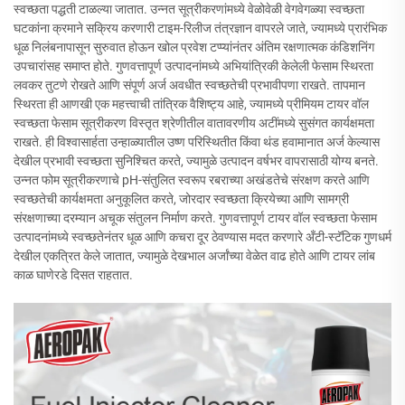
स्वच्छता पद्धती टाळल्या जातात. उन्नत सूत्रीकरणांमध्ये वेळोवेळी वेगवेगळ्या स्वच्छता
घटकांना क्रमाने सक्रिय करणारी टाइम-रिलीज तंत्रज्ञान वापरले जाते, ज्यामध्ये प्रारंभिक
धूळ निलंबनापासून सुरुवात होऊन खोल प्रवेश टप्प्यांनंतर अंतिम रक्षणात्मक कंडिशनिंग
उपचारांसह समाप्त होते. गुणवत्तापूर्ण उत्पादनांमध्ये अभियांत्रिकी केलेली फेसाम स्थिरता
लवकर तुटणे रोखते आणि संपूर्ण अर्ज अवधीत स्वच्छतेची प्रभावीपणा राखते. तापमान
स्थिरता ही आणखी एक महत्त्वाची तांत्रिक वैशिष्ट्य आहे, ज्यामध्ये प्रीमियम टायर वॉल
स्वच्छता फेसाम सूत्रीकरण विस्तृत श्रेणीतील वातावरणीय अटींमध्ये सुसंगत कार्यक्षमता
राखते. ही विश्वासार्हता उन्हाळ्यातील उष्ण परिस्थितीत किंवा थंड हवामानात अर्ज केल्यास
देखील प्रभावी स्वच्छता सुनिश्चित करते, ज्यामुळे उत्पादन वर्षभर वापरासाठी योग्य बनते.
उन्नत फोम सूत्रीकरणाचे pH-संतुलित स्वरूप रबराच्या अखंडतेचे संरक्षण करते आणि
स्वच्छतेची कार्यक्षमता अनुकूलित करते, जोरदार स्वच्छता क्रियेच्या आणि सामग्री
संरक्षणाच्या दरम्यान अचूक संतुलन निर्माण करते. गुणवत्तापूर्ण टायर वॉल स्वच्छता फेसाम
उत्पादनांमध्ये स्वच्छतेनंतर धूळ आणि कचरा दूर ठेवण्यास मदत करणारे अँटी-स्टॅटिक गुणधर्म
देखील एकत्रित केले जातात, ज्यामुळे देखभाल अर्जांच्या वेळेत वाढ होते आणि टायर लांब
काळ घाणेरडे दिसत राहतात.