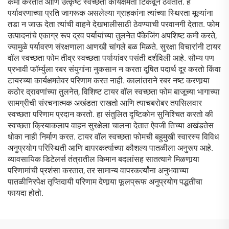
कमी करतात आणि उत्कृष्ट स्वच्छता कार्यक्षमता टिकवून ठेवतात. हे
पर्यावरणाच्या प्रति जागरूक असलेल्या ग्राहकांना त्यांच्या स्थिरता मूल्यांना
तडा न जाऊ देता त्यांची वाहने देखभालीसाठी ठेवण्याची परवानगी देतात. फोम
उत्पादनांचे एकाग्र रूप द्रव पर्यायांच्या तुलनेत पॅकेजिंग अपशिष्ट कमी करते,
ज्यामुळे पर्यावरण संरक्षणाला आणखी चांगले बळ मिळते. सुरक्षा विचारांनी टायर
वॉल स्वच्छता फोम तीव्र स्वच्छता पर्यायांवर पसंती दर्शविली आहे. सौम्य पण
प्रभावी फॉर्म्युला रबर संयुगांना नुकसान न करता दूषित पदार्थ दूर करतो किंवा
टायरच्या कार्यक्षमतेवर परिणाम करत नाही. कालांतराने रबर नष्ट करणार्‍या
कठोर द्रावणांच्या तुलनेत, विशिष्ट टायर वॉल स्वच्छता फोम बाजूच्या भागाच्या
सामग्रीची संरचनात्मक अखंडता राखतो आणि त्याचबरोबर तपसिलवार
स्वच्छता परिणाम प्रदान करतो. हा संतुलित दृष्टिकोन सुनिश्चित करतो की
स्वच्छता क्रियाकलाप वाहन सुरक्षेला चालना देतात ऐवजी तिच्या अखंडतेस
धोका नाही निर्माण करत. टायर वॉल स्वच्छता फोमची बहुमुखी स्वारस्य विविध
अनुप्रयोग परिस्थिती आणि वापरकर्त्याच्या कौशल्य पातळीला अनुरूप आहे.
व्यावसायिक डिटेलर्स तंत्रातील किमान बदलांसह सातत्याने मिळणार्‍या
परिणामांची प्रशंसा करतात, तर सामान्य वापरकर्त्यांना अनुभवाच्या
पातळीनिरपेक्ष तृप्तिदायी परिणाम देणार्‍या फूलप्रूफ अनुप्रयोग पद्धतींचा
फायदा होतो.