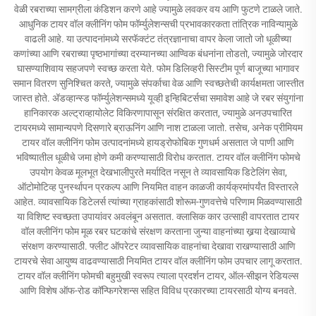
वेळी रबराच्या सामग्रीला कंडिशन करणे आहे ज्यामुळे लवकर वय आणि फुटणे टाळले जाते.
आधुनिक टायर वॉल क्लीनिंग फोम फॉर्म्युलेशन्सची प्रभावकारकता तांत्रिक नाविन्यामुळे
वाढली आहे. या उत्पादनांमध्ये सरफॅक्टंट तंत्रज्ञानाचा वापर केला जातो जो धूळीच्या
कणांच्या आणि रबराच्या पृष्ठभागांच्या दरम्यानच्या आण्विक बंधनांना तोडतो, ज्यामुळे जोरदार
घासण्याशिवाय सहजपणे स्वच्छ करता येते. फोम डिलिव्हरी सिस्टीम पूर्ण बाजूच्या भागावर
समान वितरण सुनिश्चित करते, ज्यामुळे संपर्काचा वेळ आणि स्वच्छतेची कार्यक्षमता जास्तीत
जास्त होते. अ‍ॅडव्हान्स्ड फॉर्म्युलेशन्समध्ये यूव्ही इन्हिबिटर्सचा समावेश आहे जे रबर संयुगांना
हानिकारक अल्ट्राव्हायोलेट विकिरणापासून संरक्षित करतात, ज्यामुळे अनउपचारित
टायरमध्ये सामान्यपणे दिसणारे ब्राऊनिंग आणि नाश टाळला जातो. तसेच, अनेक प्रीमियम
टायर वॉल क्लीनिंग फोम उत्पादनांमध्ये हायड्रोफोबिक गुणधर्म असतात जे पाणी आणि
भविष्यातील धूळीचे जमा होणे कमी करण्यासाठी विरोध करतात. टायर वॉल क्लीनिंग फोमचे
उपयोग केवळ मूलभूत देखभालीपुरते मर्यादित नसून ते व्यावसायिक डिटेलिंग सेवा,
ऑटोमोटिव्ह पुनर्स्थापन प्रकल्प आणि नियमित वाहन काळजी कार्यक्रमांपर्यंत विस्तारले
आहेत. व्यावसायिक डिटेलर्स त्यांच्या ग्राहकांसाठी शोरूम-गुणवत्तेचे परिणाम मिळवण्यासाठी
या विशिष्ट स्वच्छता उपायांवर अवलंबून असतात. क्लासिक कार उत्साही वापरतात टायर
वॉल क्लीनिंग फोम मूळ रबर घटकांचे संरक्षण करताना जुन्या वाहनांच्या खर्‍या देखाव्याचे
संरक्षण करण्यासाठी. फ्लीट ऑपरेटर व्यावसायिक वाहनांचा देखावा राखण्यासाठी आणि
टायरचे सेवा आयुष्य वाढवण्यासाठी नियमित टायर वॉल क्लीनिंग फोम उपचार लागू करतात.
टायर वॉल क्लीनिंग फोमची बहुमुखी स्वरूप त्याला प्रदर्शन टायर, ऑल-सीझन रेडियल्स
आणि विशेष ऑफ-रोड कॉन्फिगरेशन्स सहित विविध प्रकारच्या टायरसाठी योग्य बनवते.