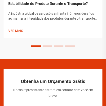
Estabilidade do Produto Durante o Transporte?
A indústria global de aerossóis enfrenta inúmeros desafios
ao manter a integridade dos produtos durante o transporte.
Desde flutuações de temperatura até mudanças de pressão
e preocupações com manipulação, os fabricantes de
VER MAIS
aerossóis devem implementar soluções abrangentes para
assegurar a estabilidade do produto.
Obtenha um Orçamento Grátis
Nosso representante entrará em contato com você em
breve.