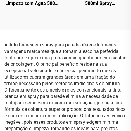
Limpeza sem Água 500ml
500ml Spray
Limpeza da Superfície do
Multifuncional Tudo em
Carro e Cera para
Um com Lubrificante
Carroceria
Antiferrugem
A tinta branca em spray para parede oferece inúmeras
vantagens marcantes que a tornam a escolha preferida
tanto por empreiteiros profissionais quanto por entusiastas
de bricolagem. O principal benefício reside na sua
excepcional velocidade e eficiência, permitindo que os
utilizadores cubram grandes áreas em uma fração do
tempo necessário pelos métodos tradicionais de pintura.
Diferentemente dos pincéis e rolos convencionais, a tinta
branca em spray para parede elimina a necessidade de
múltiplas demãos na maioria das situações, já que a sua
fórmula de cobertura superior proporciona resultados ricos
e opacos com uma única aplicação. O fator conveniência é
inegável, pois esses produtos em spray exigem mínima
preparação e limpeza, tornando-os ideais para projetos