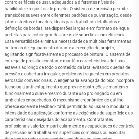
controles fáceis de usar, adequados a diferentes níveis de
habilidade e requisitos de projeto. O sistema de precisão permite
transições suaves entre diferentes padrões de pulverização, desde
jatos estreitos e focados, ideais para trabalhos detalhados e
definição de bordas, até dispersões largas e em formato de leque,
perfeitas para cobrir grandes áreas de superfície com eficiência.
Essa versatilidade elimina a necessidade de múltiplas ferramentas
ou trocas de equipamento durante a execução do projeto,
agilizando significativamente o processo de pintura. O sistema de
entrega de pressão constante mantém características de fluxo
estáveis ao longo de todo o conteúdo da lata, evitando quedas de
pressão e cobertura irregular, problemas frequentes em produtos
aerossóis convencionais. A engenharia avançada do bico incorpora
tecnologia anti-entupimento que previne obstruções e mantém o
funcionamento suave mesmo durante uso prolongado ou em
ambientes empoeirados. O mecanismo ergonômico do gatilho
oferece excelente feedback tátil, permitindo ao usuário modular a
intensidade da aplicação conforme as exigências da superfície e as
características desejadas do acabamento. Contratantes
profissionais valorizam particularmente as capacidades de controle
de precisão ao trabalhar em superfícies complexas ou executar
detalhes ao redor de acessórios, molduras ou elementos