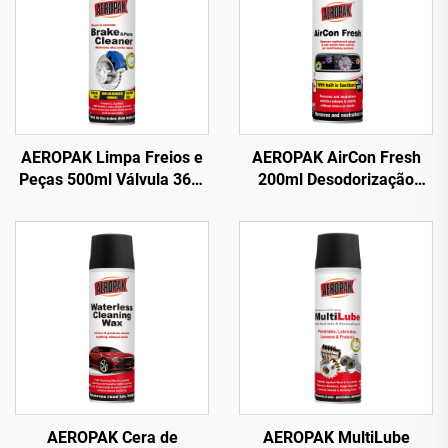
AEROPAK Limpa Freios e
AEROPAK AirCon Fresh
Peças 500ml Válvula 360°
200ml Desodorização
Limpeza em Segundos
Automotiva e Renovador
para Freios
de Ar
AEROPAK Cera de
AEROPAK MultiLube