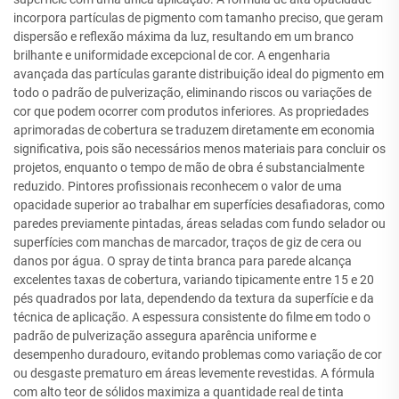
incorpora partículas de pigmento com tamanho preciso, que geram
dispersão e reflexão máxima da luz, resultando em um branco
brilhante e uniformidade excepcional de cor. A engenharia
avançada das partículas garante distribuição ideal do pigmento em
todo o padrão de pulverização, eliminando riscos ou variações de
cor que podem ocorrer com produtos inferiores. As propriedades
aprimoradas de cobertura se traduzem diretamente em economia
significativa, pois são necessários menos materiais para concluir os
projetos, enquanto o tempo de mão de obra é substancialmente
reduzido. Pintores profissionais reconhecem o valor de uma
opacidade superior ao trabalhar em superfícies desafiadoras, como
paredes previamente pintadas, áreas seladas com fundo selador ou
superfícies com manchas de marcador, traços de giz de cera ou
danos por água. O spray de tinta branca para parede alcança
excelentes taxas de cobertura, variando tipicamente entre 15 e 20
pés quadrados por lata, dependendo da textura da superfície e da
técnica de aplicação. A espessura consistente do filme em todo o
padrão de pulverização assegura aparência uniforme e
desempenho duradouro, evitando problemas como variação de cor
ou desgaste prematuro em áreas levemente revestidas. A fórmula
com alto teor de sólidos maximiza a quantidade real de tinta