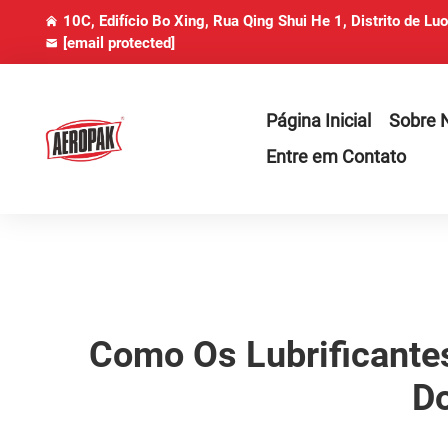
10C, Edifício Bo Xing, Rua Qing Shui He 1, Distrito de Lu
[email protected]
Página Inicial
Sobre 
Entre em Contato
Como Os Lubrificante
Do