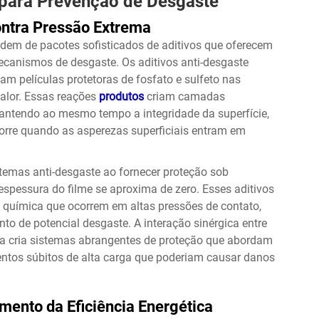
 para Prevenção de Desgaste
ontra Pressão Extrema
em de pacotes sofisticados de aditivos que oferecem
canismos de desgaste. Os aditivos anti-desgaste
m películas protetoras de fosfato e sulfeto nas
calor. Essas reações
produtos
criam camadas
mantendo ao mesmo tempo a integridade da superfície,
orre quando as asperezas superficiais entram em
emas anti-desgaste ao fornecer proteção sob
 espessura do filme se aproxima de zero. Esses aditivos
química que ocorrem em altas pressões de contato,
o de potencial desgaste. A interação sinérgica entre
ema cria sistemas abrangentes de proteção que abordam
entos súbitos de alta carga que poderiam causar danos
mento da Eficiência Energética